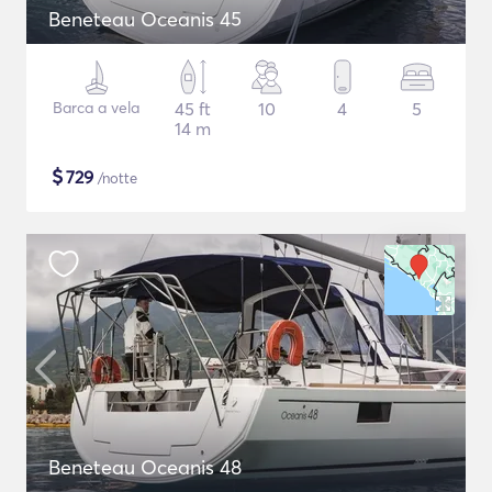
Beneteau Oceanis 45
Barca a vela
45 ft
10
4
5
14 m
$
729
/notte
Beneteau Oceanis 48