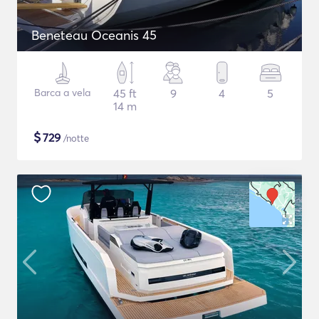
Beneteau Oceanis 45
Barca a vela
45 ft
9
4
5
14 m
$
729
/notte