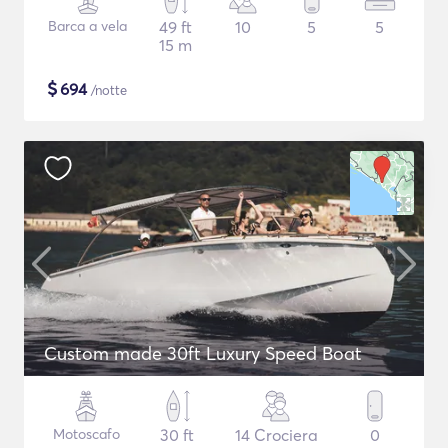
Barca a vela
49 ft
10
5
5
15 m
$
694
/notte
Custom made 30ft Luxury Speed Boat
Motoscafo
30 ft
14 Crociera
0