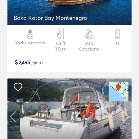
Boka Kotor Bay Montenegro
Yacht a motore
98 ft
200
0
30 m
Crociera
$
2,495
/giorno