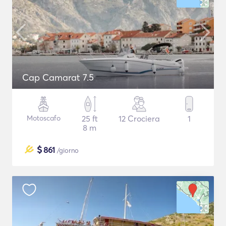
Cap Camarat 7.5
Motoscafo
25 ft
12 Crociera
1
8 m
$
861
/giorno