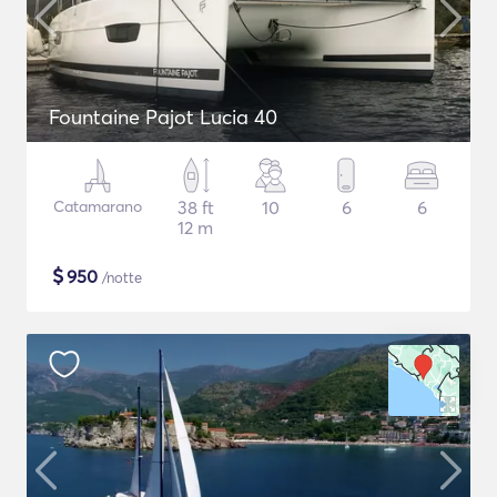
Fountaine Pajot Lucia 40
Catamarano
38 ft
10
6
6
12 m
$
950
/notte