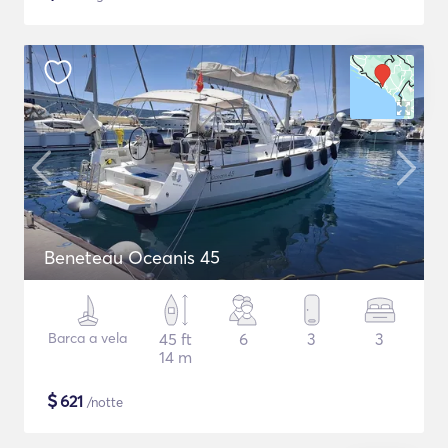
Beneteau Oceanis 45
Barca a vela
45 ft
6
3
3
14 m
$
621
/notte