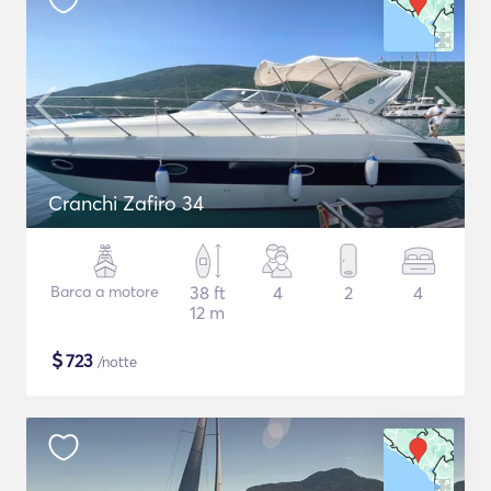
Cranchi Zafiro 34
Barca a motore
38 ft
4
2
4
12 m
$
723
/notte