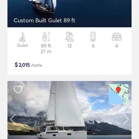
Custom Built Gulet 89 ft
Gulet
89 ft
12
6
6
27 m
$
2,015
/notte