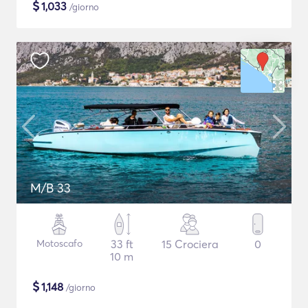
$
1,033
/giorno
M/B 33
Motoscafo
33 ft
15 Crociera
0
10 m
$
1,148
/giorno