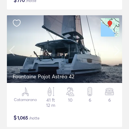
$
770
/notte
Fountaine Pajot Astréa 42
Catamarano
41 ft
10
6
6
12 m
$
1,065
/notte