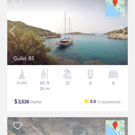
Gulet 85
Gulet
85 ft
12
6
6
26 m
$
2,526
5.0
/notte
(1
recensioni
)