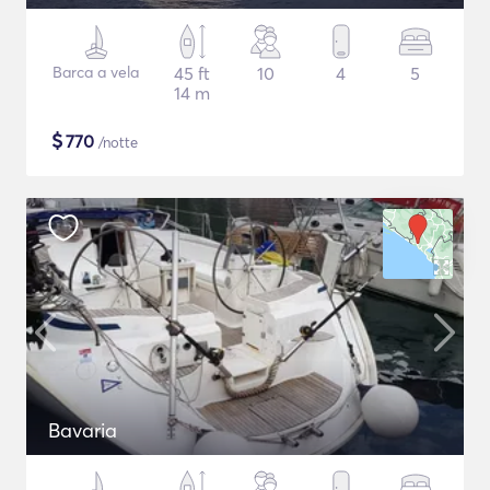
Barca a vela
45 ft
10
4
5
14 m
$
770
/notte
Bavaria