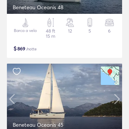
Beneteau Oceanis 48
Barca a vela
48 ft
12
5
6
15 m
$
869
/notte
Beneteau Oceanis 45