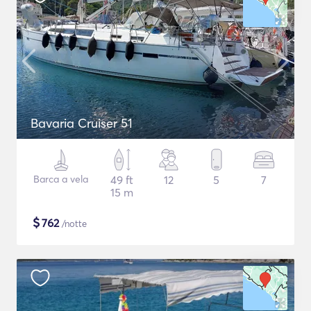
Bavaria Cruiser 51
Barca a vela
49 ft
12
5
7
15 m
$
762
/notte