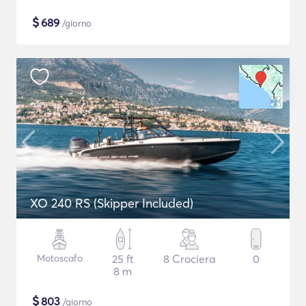
$
689
/giorno
XO 240 RS (Skipper Included)
Motoscafo
25 ft
8 Crociera
0
8 m
$
803
/giorno