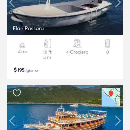
Elan Passara
Altro
16 ft
4 Crociera
0
5 m
$
195
/giorno