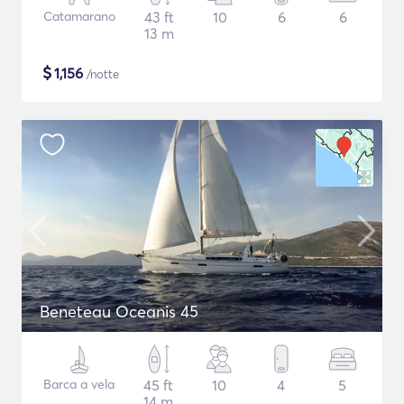
Catamarano
43 ft
10
6
6
13 m
$
1,156
/notte
Beneteau Oceanis 45
Barca a vela
45 ft
10
4
5
14 m