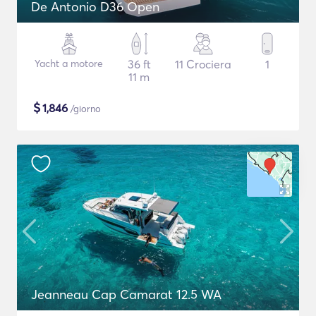
De Antonio D36 Open
Yacht a motore
36 ft
11 Crociera
1
11 m
$
1,846
/giorno
Jeanneau Cap Camarat 12.5 WA