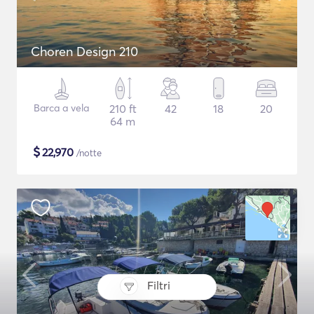
Choren Design 210
Barca a vela
210 ft
42
18
20
64 m
$
22,970
/notte
Filtri