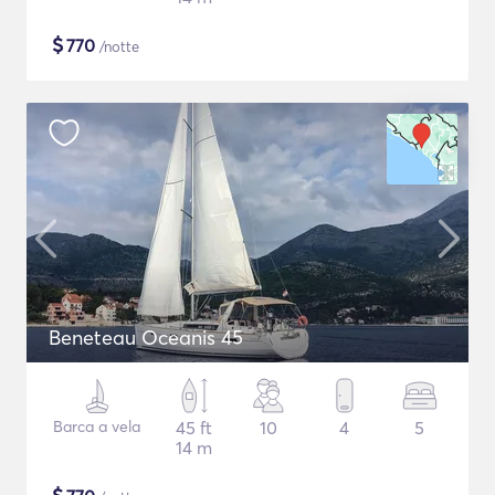
$
770
/notte
Beneteau Oceanis 45
Barca a vela
45 ft
10
4
5
14 m