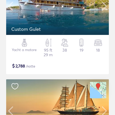
Custom Gulet
Yacht a motore
95 ft
38
19
18
29 m
$
2,788
/notte