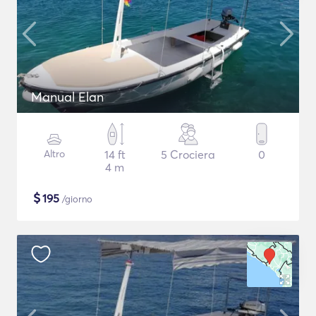
Manual Elan
Altro
14 ft
5 Crociera
0
4 m
$
195
/giorno