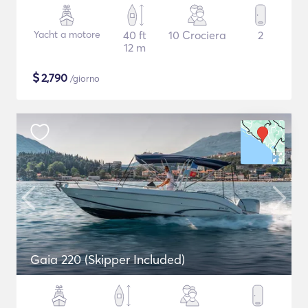
Yacht a motore
40 ft
10 Crociera
2
12 m
$
2,790
/giorno
Gaia 220 (Skipper Included)