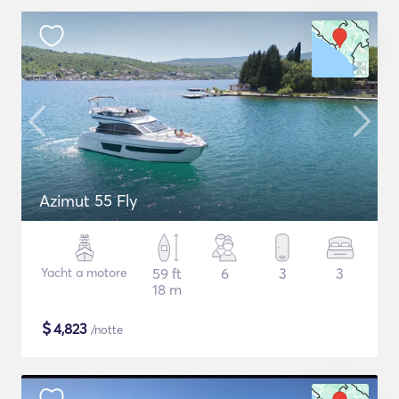
Azimut 55 Fly
Yacht a motore
59 ft
6
3
3
18 m
$
4,823
/notte