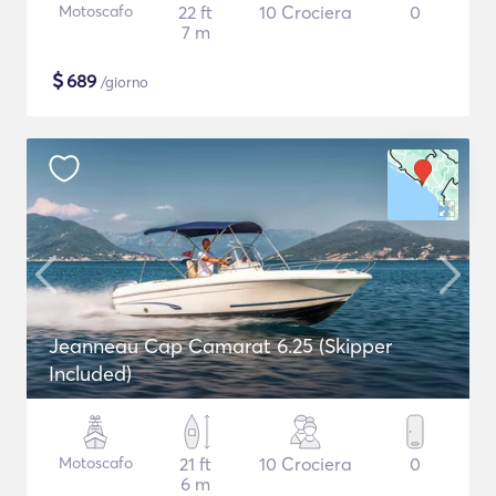
Motoscafo
22 ft
10 Crociera
0
7 m
$
689
/giorno
Jeanneau Cap Camarat 6.25 (Skipper
Included)
Motoscafo
21 ft
10 Crociera
0
6 m