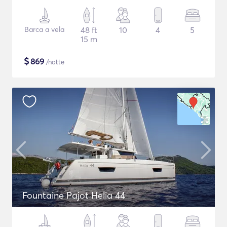
Barca a vela
48 ft
10
4
5
15 m
$
869
/notte
Fountaine Pajot Helia 44