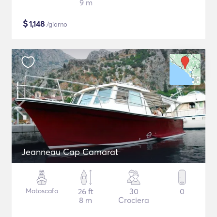
9 m
$
1,148
/giorno
Jeanneau Cap Camarat
Motoscafo
26 ft
30
0
8 m
Crociera