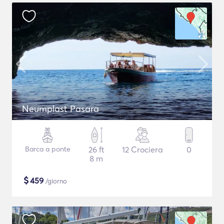
Neumplast Pasara
Barca a ponte
26 ft
12 Crociera
0
8 m
$
459
/giorno