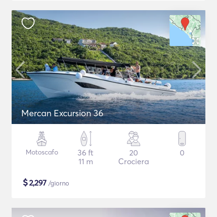
Mercan Excursion 36
Motoscafo
36 ft
20
0
11 m
Crociera
$
2,297
/giorno