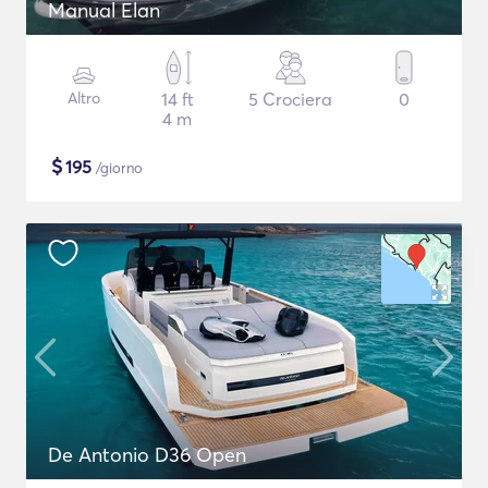
Manual Elan
Altro
14 ft
5 Crociera
0
4 m
$
195
/giorno
De Antonio D36 Open