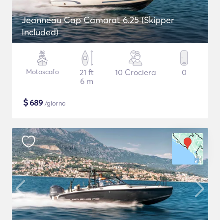
Jeanneau Cap Camarat 6.25 (Skipper
Included)
Motoscafo
21 ft
10 Crociera
0
6 m
$
689
/giorno