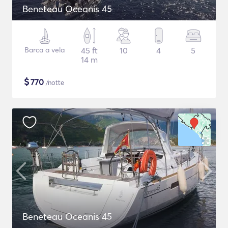
Beneteau Oceanis 45
Barca a vela
45 ft
10
4
5
14 m
$
770
/notte
Beneteau Oceanis 45