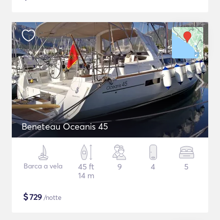
Beneteau Oceanis 45
Barca a vela
45 ft
9
4
5
14 m
$
729
/notte