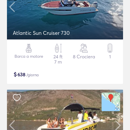
Atlantic Sun Cruiser 730
Barca a motore
24 ft
8 Crociera
1
7 m
$
638
/giorno