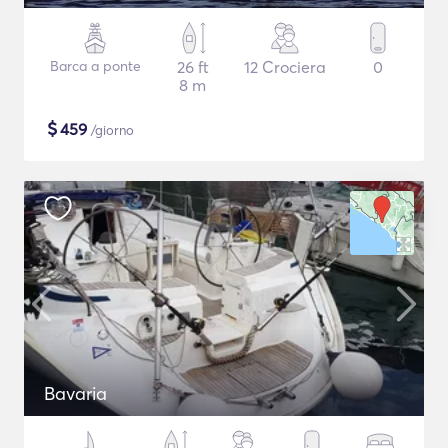
Barca a ponte
26 ft
12 Crociera
0
8 m
$
459
/giorno
Bavaria