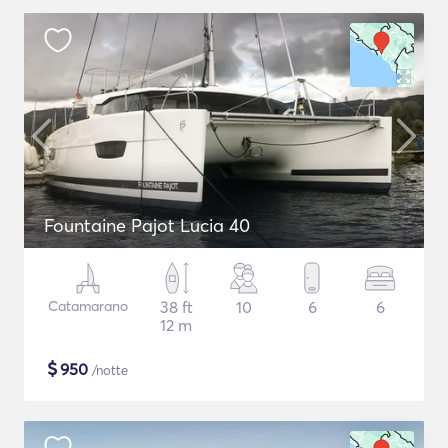
Fountaine Pajot Lucia 40
Catamarano
38 ft
10
6
6
12 m
$
950
/notte