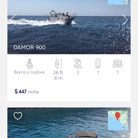
DAMOR 900
Barca a motore
26 ft
2
1
1
8 m
$
447
/notte