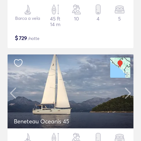
Barca a vela
45 ft
10
4
5
14 m
$
729
/notte
Beneteau Oceanis 45