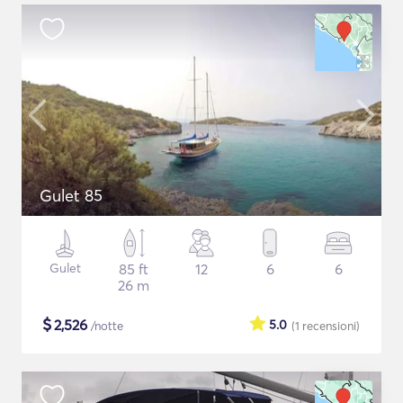
Gulet 85
Gulet
85 ft
12
6
6
26 m
$
2,526
5.0
/notte
(1
recensioni
)