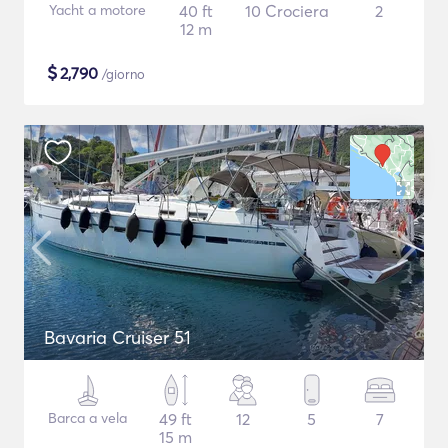
Yacht a motore
40 ft
10 Crociera
2
12 m
$
2,790
/giorno
Bavaria Cruiser 51
Barca a vela
49 ft
12
5
7
15 m