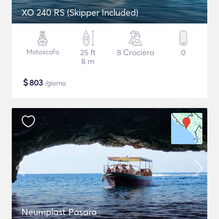
XO 240 RS (Skipper Included)
Motoscafo
25 ft
8 Crociera
0
8 m
$
803
/giorno
Neumplast Pasara