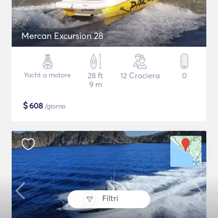
Mercan Excursion 28
Yacht a motore
28 ft
12 Crociera
0
9 m
$
608
/giorno
Filtri