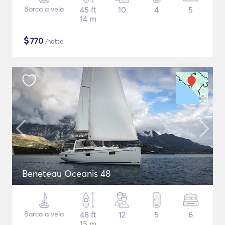
Barca a vela
45 ft
10
4
5
14 m
$
770
/notte
Beneteau Oceanis 48
Barca a vela
48 ft
12
5
6
15 m