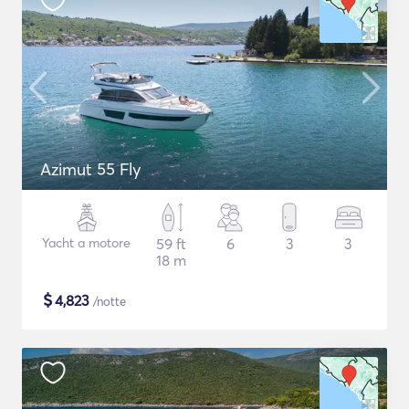
Azimut 55 Fly
Yacht a motore
59 ft
6
3
3
18 m
$
4,823
/notte