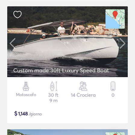
Custom made 30ft Luxury Speed Boat
Motoscafo
30 ft
14 Crociera
0
9 m
$
1,148
/giorno