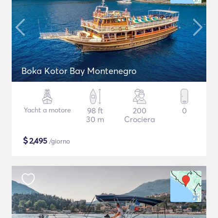
Boka Kotor Bay Montenegro
Yacht a motore
98 ft
200
0
30 m
Crociera
$
2,495
/giorno