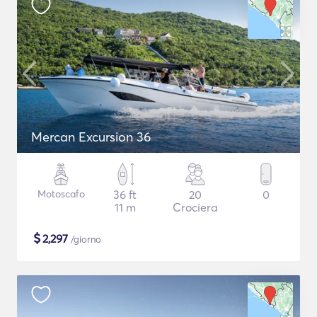
Mercan Excursion 36
Motoscafo
36 ft
20
0
11 m
Crociera
$
2,297
/giorno