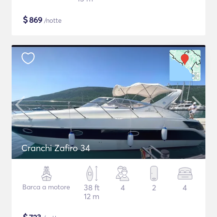
$
869
/notte
Cranchi Zafiro 34
Barca a motore
38 ft
4
2
4
12 m