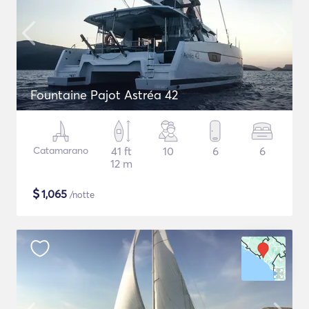
Fountaine Pajot Astréa 42
Catamarano
41 ft
10
6
6
12 m
$
1,065
/notte