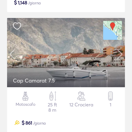
$
1,148
/giorno
Cap Camarat 7.5
Motoscafo
25 ft
12 Crociera
1
8 m
$
861
/giorno