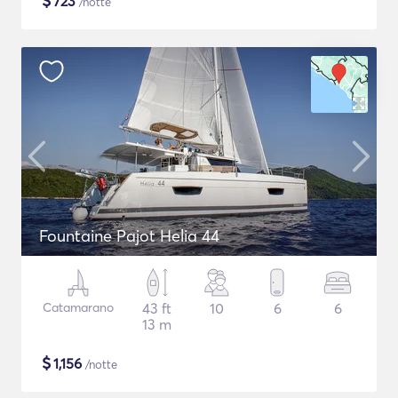
$
723
/notte
Fountaine Pajot Helia 44
Catamarano
43 ft
10
6
6
13 m
$
1,156
/notte