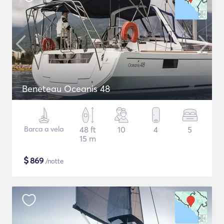
Beneteau Oceanis 48
Barca a vela
48 ft
10
4
5
15 m
$
869
/notte