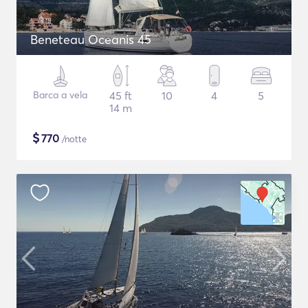
Beneteau Oceanis 45
Barca a vela
45 ft
10
4
5
14 m
$
770
/notte