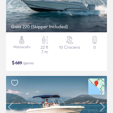
Gaia 220 (Skipper Included)
Motoscafo
22 ft
10 Crociera
0
7 m
$
689
/giorno