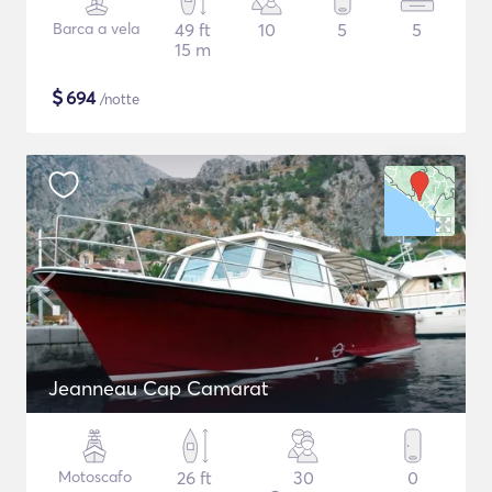
Barca a vela
49 ft
10
5
5
15 m
$
694
/notte
Jeanneau Cap Camarat
Motoscafo
26 ft
30
0