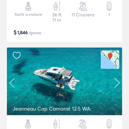
Yacht a motore
36 ft
11 Crociera
1
11 m
$
1,846
/giorno
Jeanneau Cap Camarat 12.5 WA