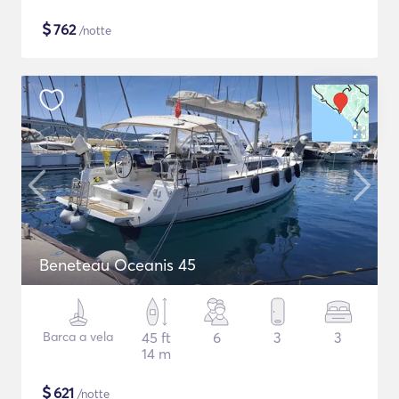
$
762
/notte
Beneteau Oceanis 45
Barca a vela
45 ft
6
3
3
14 m
$
621
/notte