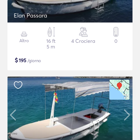
Elan Passara
Altro
16 ft
4 Crociera
0
5 m
$
195
/giorno