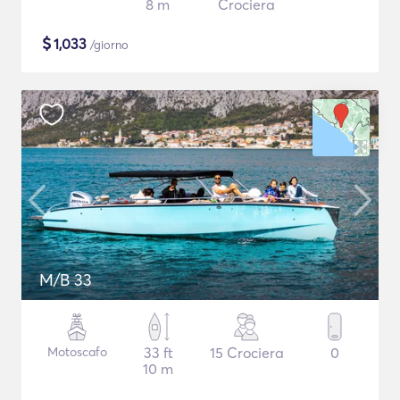
8 m
Crociera
$
1,033
/giorno
M/B 33
Motoscafo
33 ft
15 Crociera
0
10 m