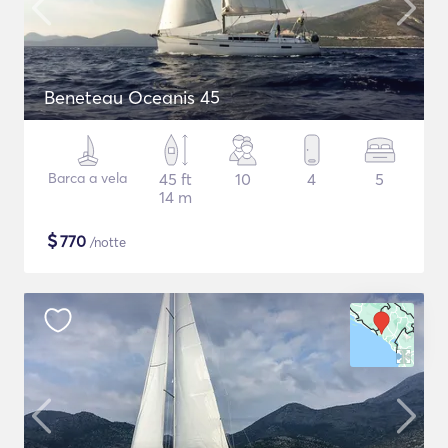
Beneteau Oceanis 45
Barca a vela
45 ft
10
4
5
14 m
$
770
/notte