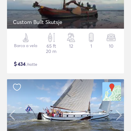
Custom Built Skutsje
Barca a vela
65 ft
12
1
10
20 m
$
434
/notte