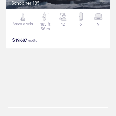
Schooner 185'
Barca a vela
185 ft
12
6
9
56 m
$
19,687
/notte