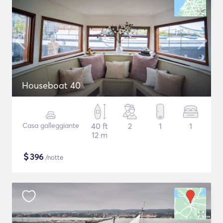
Houseboat 40
Casa galleggiante
40 ft
2
1
1
12 m
$
396
/notte