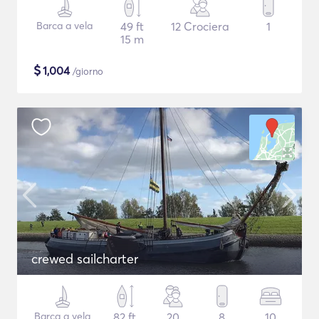
Barca a vela
49 ft
12 Crociera
1
15 m
$
1,004
/giorno
crewed sailcharter
Barca a vela
82 ft
20
8
10