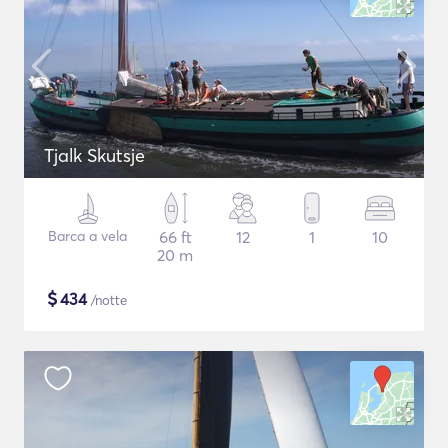
Tjalk Skutsje
Barca a vela
66 ft
12
1
10
20 m
$
434
/notte