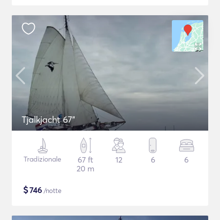
Tjalkjacht 67"
Tradizionale
67 ft
12
6
6
20 m
$
746
/notte