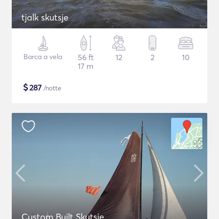
tjalk skutsje
Barca a vela
56 ft
12
2
10
17 m
$
287
/notte
Custom Built Skutsje