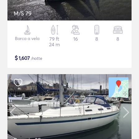
M/S 79
Barca a vela
79 ft
16
8
8
24 m
$
1,607
/notte