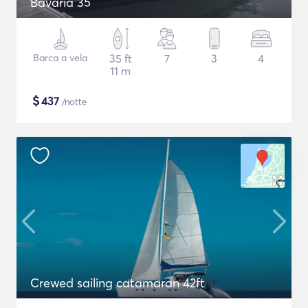
Bavaria 35
Barca a vela
35 ft
7
3
4
11 m
$
437
/notte
Crewed sailing catamaran 42ft