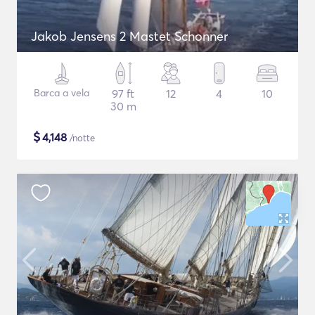
Jakob Jensens 2 Mastet Schonner
Barca a vela
97 ft
12
4
10
30 m
$
4,148
/notte