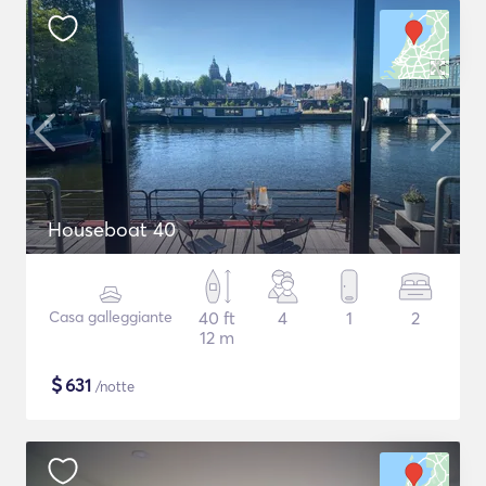
Houseboat 40
Casa galleggiante
40 ft
4
1
2
12 m
$
631
/notte