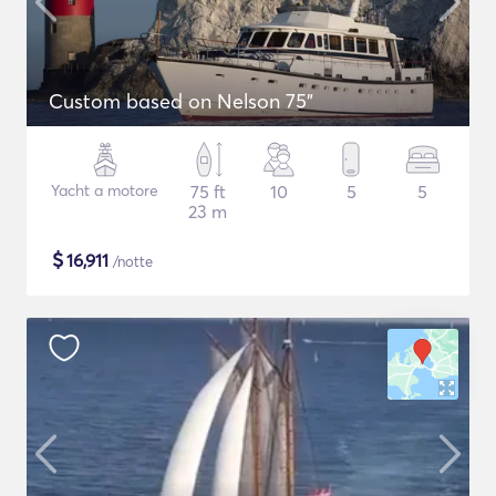
Custom based on Nelson 75"
Yacht a motore
75 ft
10
5
5
23 m
$
16,911
/notte