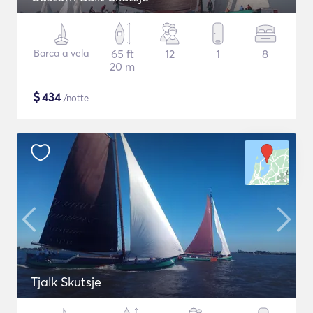
Barca a vela
65 ft
12
1
8
20 m
$
434
/notte
Tjalk Skutsje