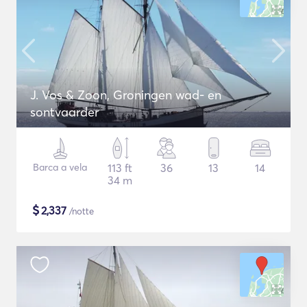
J. Vos & Zoon, Groningen wad- en
sontvaarder
Barca a vela
113 ft
36
13
14
34 m
$
2,337
/notte