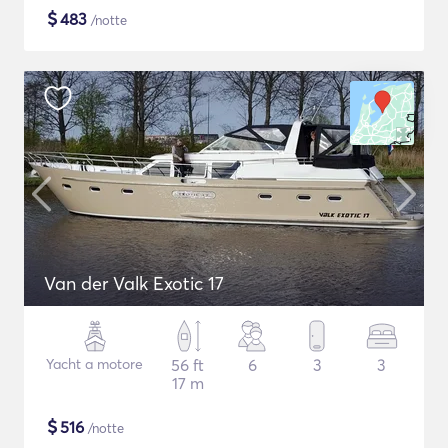
$
483
/notte
Van der Valk Exotic 17
Yacht a motore
56 ft
6
3
3
17 m
$
516
/notte