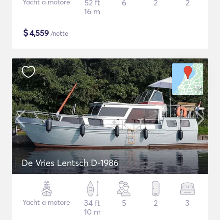
Yacht a motore
52 ft
6
2
2
16 m
$
4,559
/notte
De Vries Lentsch D-1986
Yacht a motore
34 ft
5
2
3
10 m