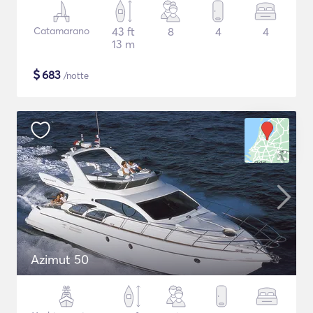
Catamarano
43 ft
8
4
4
13 m
$
683
/notte
Azimut 50