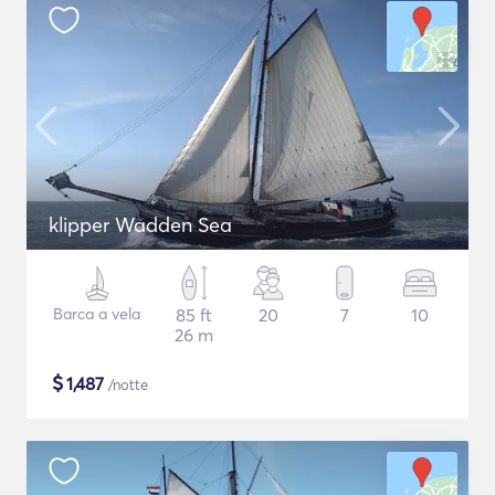
klipper Wadden Sea
Barca a vela
85 ft
20
7
10
26 m
$
1,487
/notte