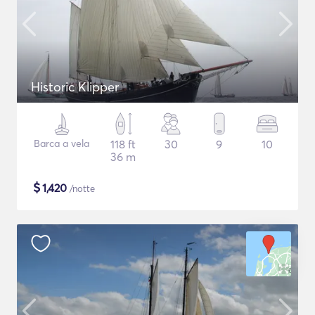
Historic Klipper
Barca a vela
118 ft
30
9
10
36 m
$
1,420
/notte