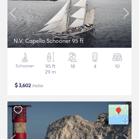
N.V. Capello Schooner 95 ft
Schooner
95 ft
18
4
10
29 m
$
3,602
/notte