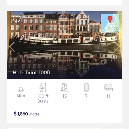
Hotelboat 100ft
Altro
100 ft
15
7
11
30 m
$
1,860
/notte