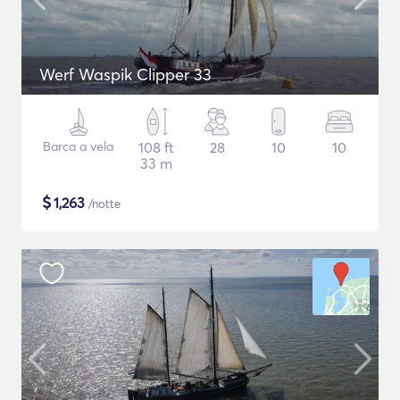
Werf Waspik Clipper 33
Barca a vela
108 ft
28
10
10
33 m
$
1,263
/notte