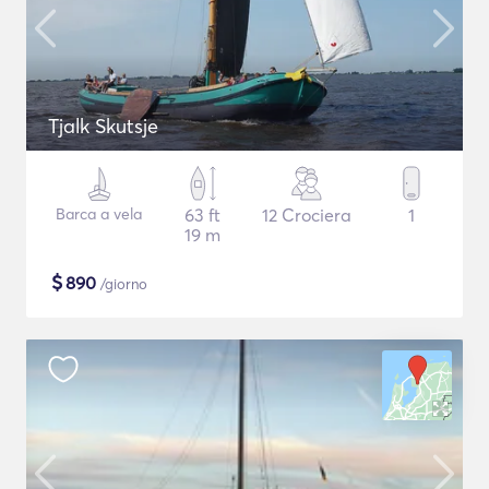
Tjalk Skutsje
Barca a vela
63 ft
12 Crociera
1
19 m
$
890
/giorno