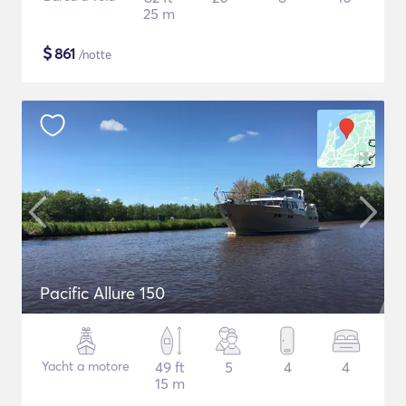
25 m
$
861
/notte
Pacific Allure 150
Yacht a motore
49 ft
5
4
4
15 m