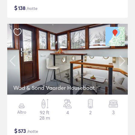
$
138
/notte
Wad & Sond Vaarder Houseboat
Altro
92 ft
4
2
3
28 m
$
573
/notte