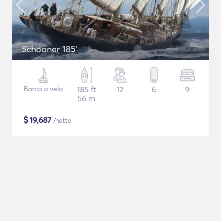
Schooner 185'
Barca a vela
185 ft
12
6
9
56 m
$
19,687
/notte