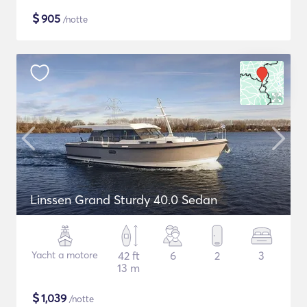
$
905
/notte
Linssen Grand Sturdy 40.0 Sedan
Yacht a motore
42 ft
6
2
3
13 m
$
1,039
/notte