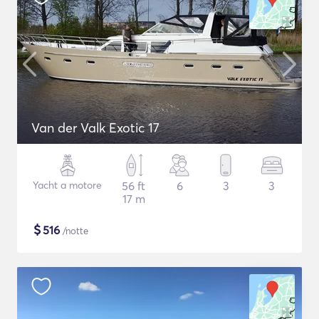
Van der Valk Exotic 17
Yacht a motore
56 ft
6
3
3
17 m
$
516
/notte