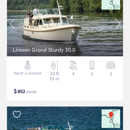
Linssen Grand Sturdy 30.0
Yacht a motore
32 ft
4
2
2
10 m
$
852
/notte