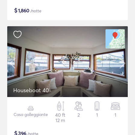
$
1,860
/notte
Houseboat 40
Casa galleggiante
40 ft
2
1
1
12 m
$
396
/notte