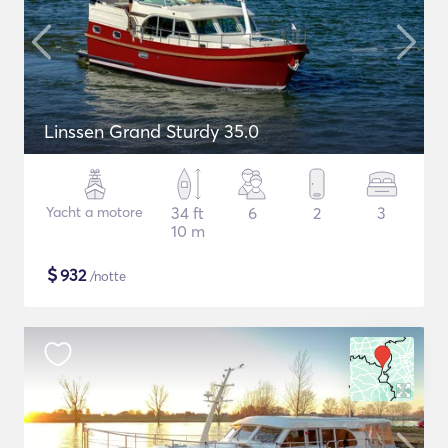
Linssen Grand Sturdy 35.0
Yacht a motore
34 ft
6
2
3
10 m
$
932
/notte