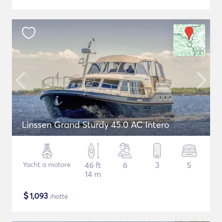
Linssen Grand Sturdy 45.0 AC Intero
Yacht a motore
46 ft
6
3
5
14 m
$
1,093
/notte