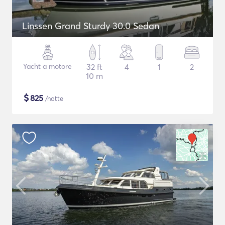
Linssen Grand Sturdy 30.0 Sedan
Yacht a motore
32 ft
4
1
2
10 m
$
825
/notte