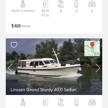
Yacht a motore
35 ft
6
2
3
11 m
$
825
/notte
Linssen Grand Sturdy 40.0 Sedan