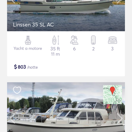
Linssen 35 SL AC
Yacht a motore
35 ft
6
2
3
11 m
$
803
/notte