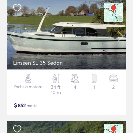
Linssen SL 35 Sedan
Yacht a motore
34 ft
4
1
2
10 m
$
852
/notte