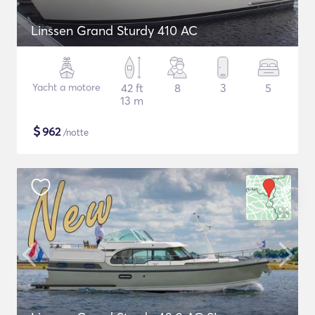
Linssen Grand Sturdy 410 AC
Yacht a motore
42 ft
8
3
5
13 m
$
962
/notte