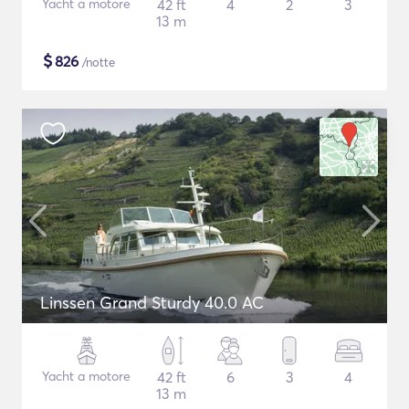
Yacht a motore
42 ft
4
2
3
13 m
$
826
/notte
Linssen Grand Sturdy 40.0 AC
Yacht a motore
42 ft
6
3
4
13 m