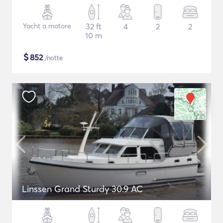
Yacht a motore
32 ft
4
2
2
10 m
$
852
/notte
Linssen Grand Sturdy 30.9 AC