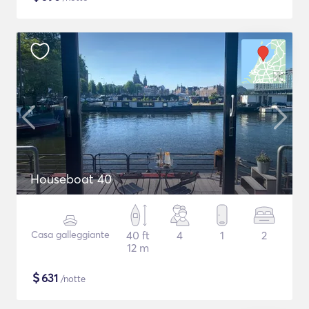
Houseboat 40
Casa galleggiante
40 ft
4
1
2
12 m
$
631
/notte