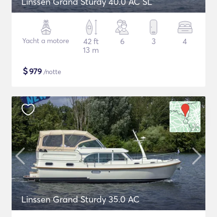
Linssen Grand Sturdy 40.0 AC SL
Yacht a motore
42 ft
6
3
4
13 m
$
979
/notte
Linssen Grand Sturdy 35.0 AC