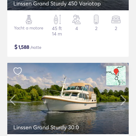
Linssen Grand Sturdy 450 Variotop
Yacht a motore
45 ft
4
2
2
14 m
$
1,588
/notte
Linssen Grand Sturdy 30.0