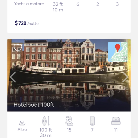
Yacht a motore
32 ft
6
2
3
10 m
$
728
/notte
Hotelboat 100ft
Altro
100 ft
15
7
11
30 m