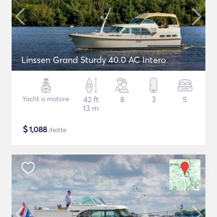
Linssen Grand Sturdy 40.0 AC Intero
Yacht a motore
42 ft
8
3
5
13 m
$
1,088
/notte