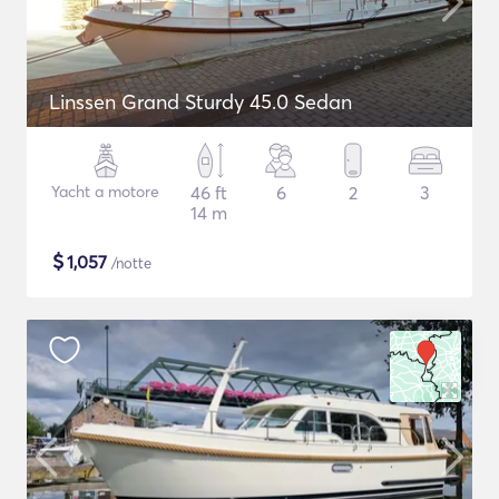
Linssen Grand Sturdy 45.0 Sedan
Yacht a motore
46 ft
6
2
3
14 m
$
1,057
/notte