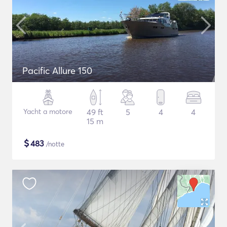
Pacific Allure 150
Yacht a motore
49 ft
5
4
4
15 m
$
483
/notte