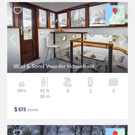
Wad & Sond Vaarder Houseboat
Altro
92 ft
4
2
3
28 m
$
573
/notte