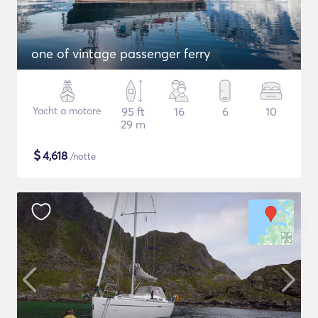
one of vintage passenger ferry
Yacht a motore
95 ft
16
6
10
29 m
$
4,618
/notte