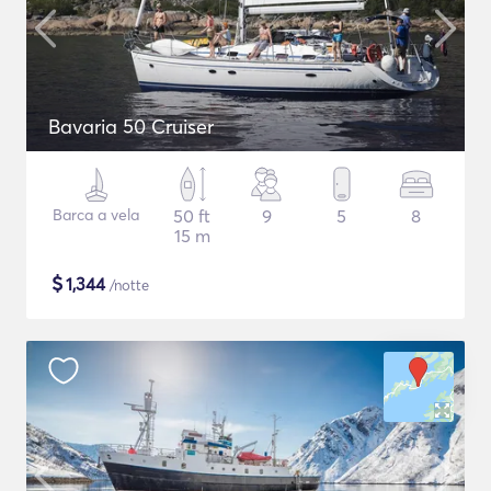
Bavaria 50 Cruiser
Barca a vela
50 ft
9
5
8
15 m
$
1,344
/notte