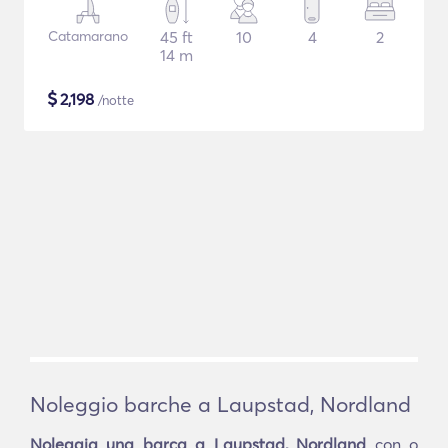
Catamarano
45 ft
10
4
2
14 m
$
2,198
/notte
Noleggio barche a Laupstad, Nordland
Noleggia una barca a Laupstad, Nordland
con o