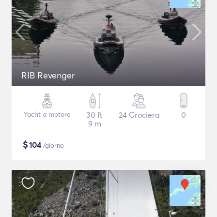
RIB Revenger
Yacht a motore
30 ft
24 Crociera
0
9 m
$
104
/giorno