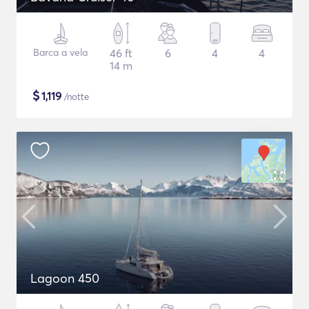
Barca a vela
46 ft
6
4
4
14 m
$
1,119
/notte
Lagoon 450