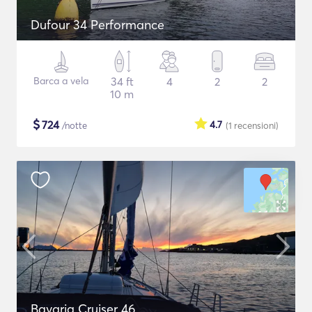
Dufour 34 Performance
Barca a vela
34 ft
4
2
2
10 m
$
724
4.7
/notte
(1
recensioni
)
Bavaria Cruiser 46