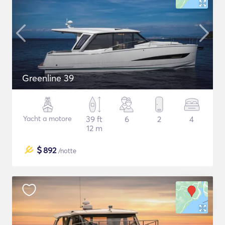
Greenline 39
Yacht a motore
39 ft
6
2
4
12 m
$
892
/notte