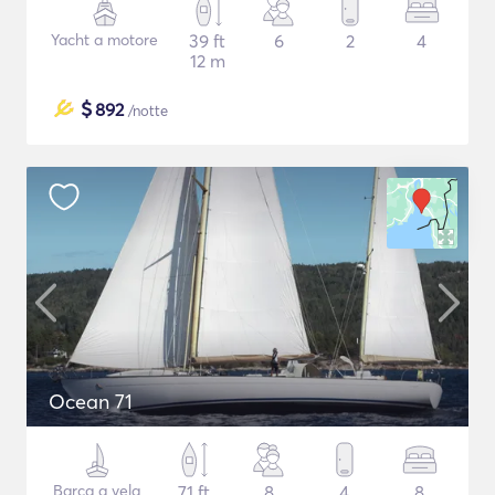
Yacht a motore
39 ft
6
2
4
12 m
$
892
/notte
Ocean 71
Barca a vela
71 ft
8
4
8