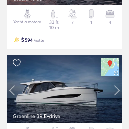
Yacht a motore
33 ft
7
1
4
10 m
$
594
/notte
Greenline 39 E-drive