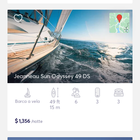
Jeanneau Sun Odyssey 49 DS
Barca a vela
49 ft
6
3
3
15 m
$
1,356
/notte