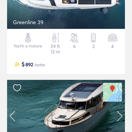
Greenline 39
Yacht a motore
39 ft
6
2
4
12 m
$
892
/notte