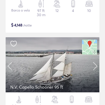
Barca a vela
97 ft
12
4
10
30 m
$
4,148
/notte
N.V. Capello Schooner 95 ft