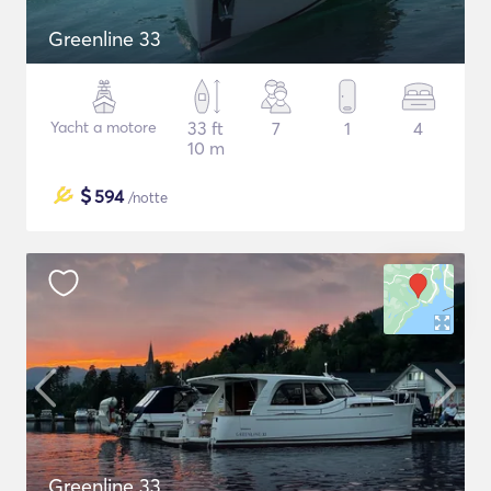
Greenline 33
Yacht a motore
33 ft
7
1
4
10 m
$
594
/notte
Greenline 33