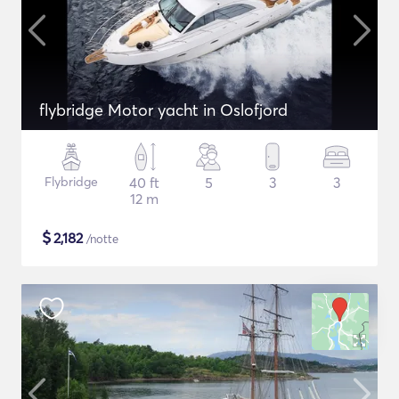
flybridge Motor yacht in Oslofjord
Flybridge
40 ft
5
3
3
12 m
$
2,182
/notte