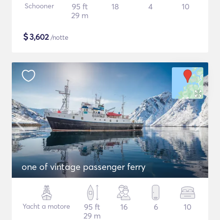
Schooner
95 ft
18
4
10
29 m
$
3,602
/notte
one of vintage passenger ferry
Yacht a motore
95 ft
16
6
10
29 m