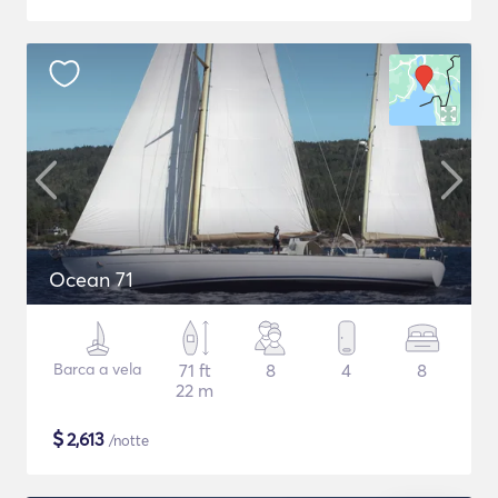
Ocean 71
Barca a vela
71 ft
8
4
8
22 m
$
2,613
/notte