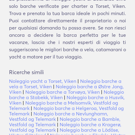
solo barche verificate per charter a Torset, Viken.
Trova e prenota la tua barca ideale in pochi minuti.
Puoi contattare direttamente il proprietario o noi
per qualsiasi domanda tu possa avere. Se non riesci
ancora a decidere la barca perfetta per le tue
vacanze, lascia che i nostri esperti di viaggio ti
suggeriscano le migliori barche a vela, catamarani o
yacht a motore per il tuo viaggio.
Ricerche simili
Noleggio yacht a Torset, Viken
|
Noleggio barche a
vela a Torset, Viken
|
Noleggio barche a Østre Jong,
Viken
|
Noleggio barche a Torvøya, Viken
|
Noleggio
barche a Stabekk, Viken
|
Noleggio barche a Husvik,
Viken
|
Noleggio barche a Melsomvik, Vestfold og
Telemark
|
Noleggio barche a Helgeroa, Vestfold og
Telemark
|
Noleggio barche a Nevlunghamn,
Vestfold og Telemark
|
Noleggio barche a Bamble,
Vestfold og Telemark
|
Noleggio barche a Kragerø,
Vestfold og Telemark
|
Noleggio barche a Lödöse,