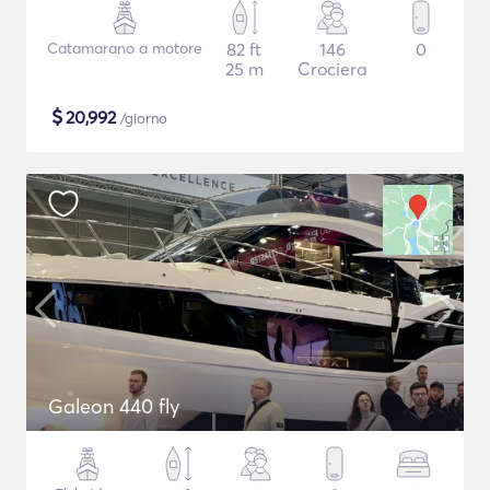
Catamarano a motore
82 ft
146
0
25 m
Crociera
$
20,992
/giorno
Galeon 440 fly