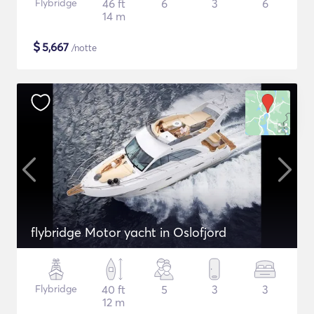
Flybridge
46 ft
6
3
6
14 m
$
5,667
/notte
flybridge Motor yacht in Oslofjord
Flybridge
40 ft
5
3
3
12 m