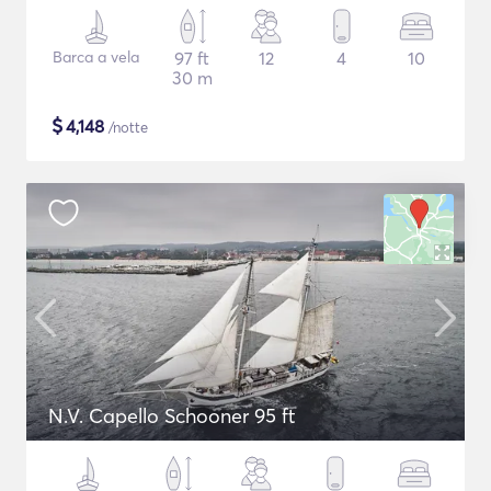
Barca a vela
97 ft
12
4
10
30 m
$
4,148
/notte
N.V. Capello Schooner 95 ft