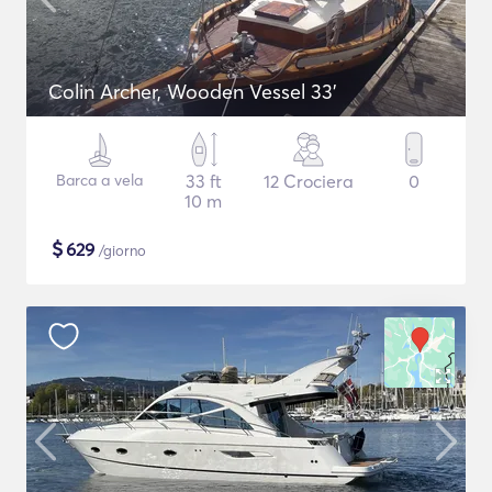
Colin Archer, Wooden Vessel 33'
Barca a vela
33 ft
12 Crociera
0
10 m
$
629
/giorno