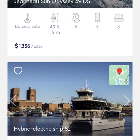
Jeanneau Sun Odyssey 49 DS
Barca a vela
49 ft
6
3
3
15 m
$
1,356
/notte
Hybrid-electric ship 82'