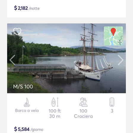
$
2,182
/notte
M/S 100
Barca a vela
100 ft
100
3
30 m
Crociera
$
5,584
/giorno