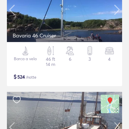
Bavaria 46 Cruiser
Barca a vela
46 ft
6
3
4
14 m
$
524
/notte