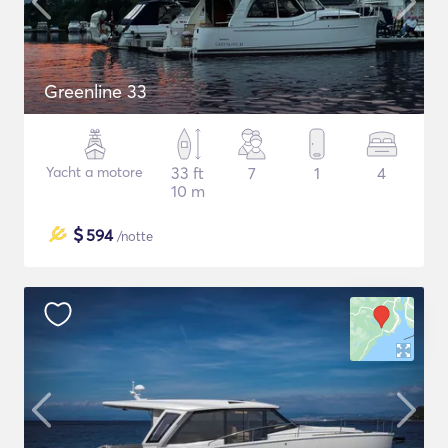
Greenline 33
Yacht a motore
33 ft
7
1
4
10 m
$
594
/notte