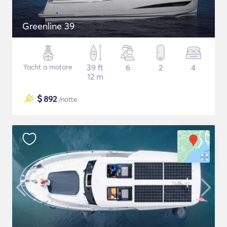
Greenline 39
Yacht a motore
39 ft
6
2
4
12 m
$
892
/notte