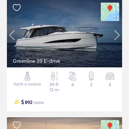
Greenline 39 E-drive
Yacht a motore
39 ft
6
2
4
12 m
$
892
/notte