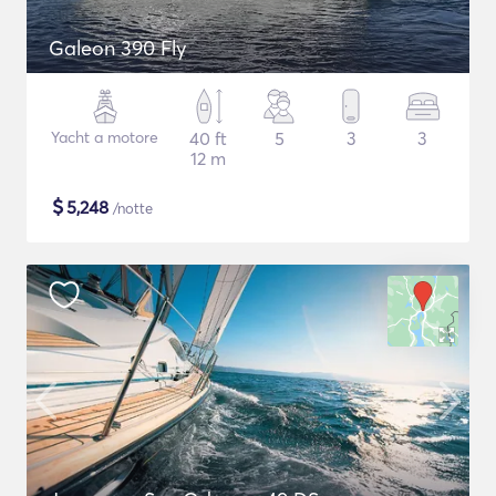
Galeon 390 Fly
Yacht a motore
40 ft
5
3
3
12 m
$
5,248
/notte