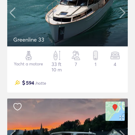
Greenline 33
Yacht a motore
33 ft
7
1
4
10 m
$
594
/notte