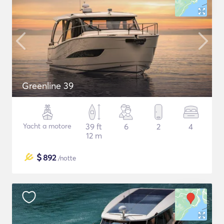
Greenline 39
Yacht a motore
39 ft
6
2
4
12 m
$
892
/notte