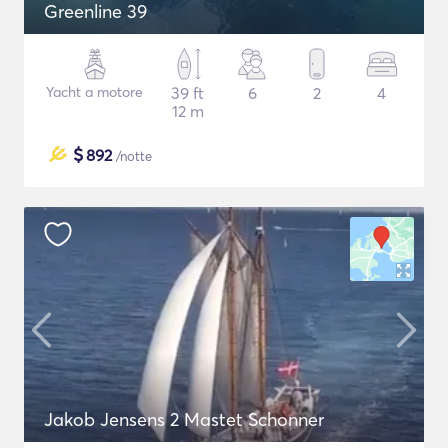
Greenline 39
Yacht a motore
39 ft
6
2
4
12 m
$
892
/notte
Jakob Jensens 2 Mastet Schonner