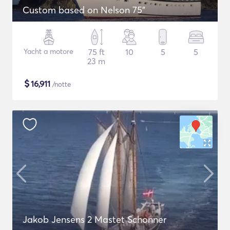
Custom based on Nelson 75"
Yacht a motore
75 ft
10
5
5
23 m
$
16,911
/notte
Jakob Jensens 2 Mastet Schonner