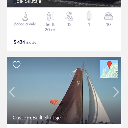
Tjalk Skutsje
Barca a vela
66 ft
12
1
10
20 m
$
434
/notte
Custom Built Skutsje