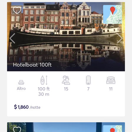
Hotelboat 100ft
Altro
100 ft
15
7
11
30 m
$
1,860
/notte