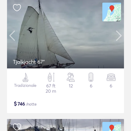
Tjalkjacht 67"
Tradizionale
67 ft
12
6
6
20 m
$
746
/notte