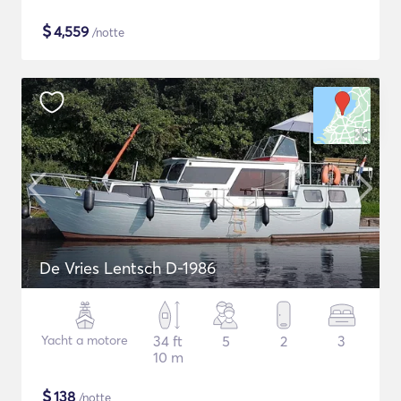
$
4,559
/notte
De Vries Lentsch D-1986
Yacht a motore
34 ft
5
2
3
10 m
$
138
/notte