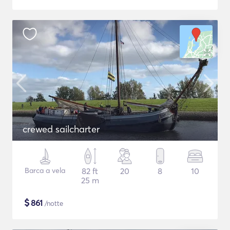
crewed sailcharter
Barca a vela
82 ft
20
8
10
25 m
$
861
/notte