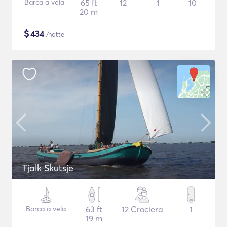
Barca a vela
65 ft
12
1
10
20 m
$
434
/notte
Tjalk Skutsje
Barca a vela
63 ft
12 Crociera
1
19 m