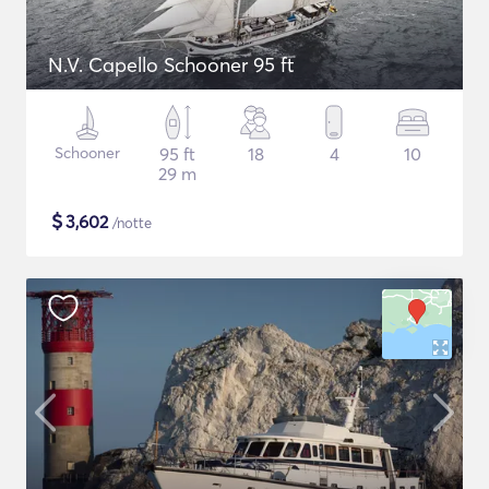
N.V. Capello Schooner 95 ft
Schooner
95 ft
18
4
10
29 m
$
3,602
/notte