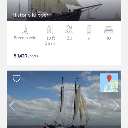
Historic Klipper
Barca a vela
118 ft
30
9
10
36 m
$
1,420
/notte