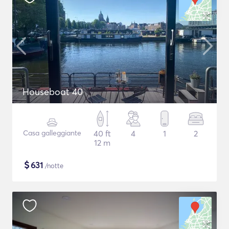
Houseboat 40
Casa galleggiante
40 ft
4
1
2
12 m
$
631
/notte