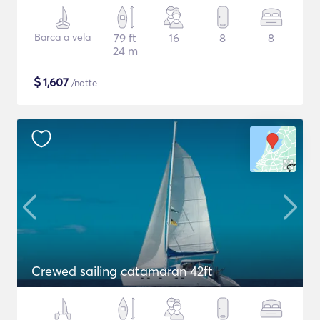
Barca a vela
79 ft
16
8
8
24 m
$
1,607
/notte
Crewed sailing catamaran 42ft