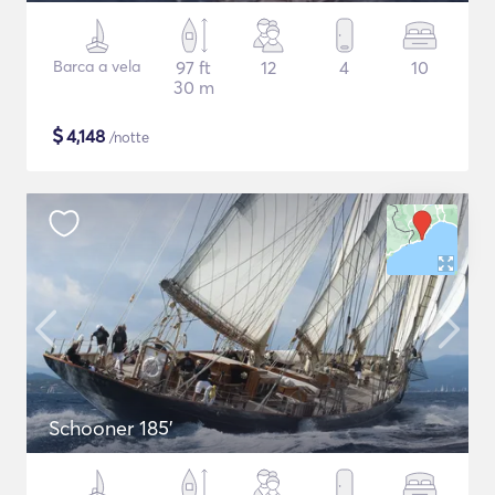
Barca a vela
97 ft
12
4
10
30 m
$
4,148
/notte
Schooner 185'