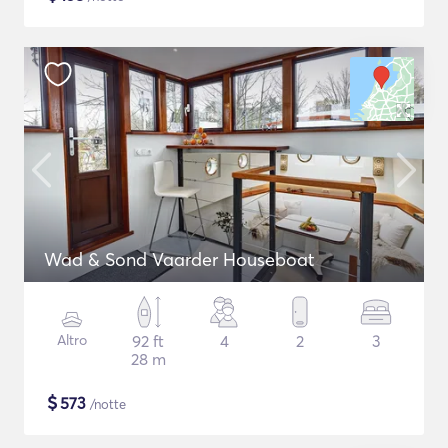
Wad & Sond Vaarder Houseboat
Altro
92 ft
4
2
3
28 m
$
573
/notte