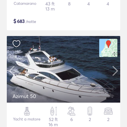
Catamarano
43 ft
8
4
4
13 m
$
683
/notte
Azimut 50
Yacht a motore
52 ft
6
2
2
16 m