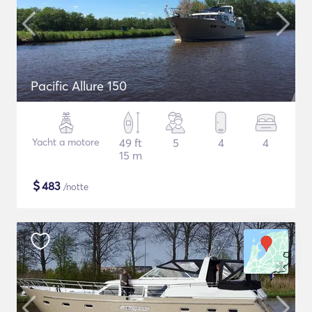
Pacific Allure 150
Yacht a motore
49 ft
5
4
4
15 m
$
483
/notte