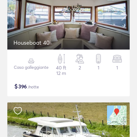
Houseboat 40
Casa galleggiante
40 ft
2
1
1
12 m
$
396
/notte