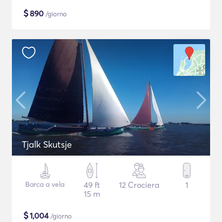
$
890
/giorno
Tjalk Skutsje
Barca a vela
49 ft
12 Crociera
1
15 m
$
1,004
/giorno