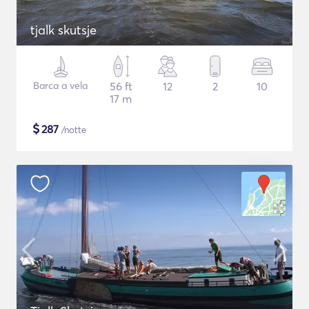
tjalk skutsje
Barca a vela
56 ft
12
2
10
17 m
$
287
/notte