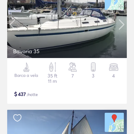
Bavaria 35
Barca a vela
35 ft
7
3
4
11 m
$
437
/notte