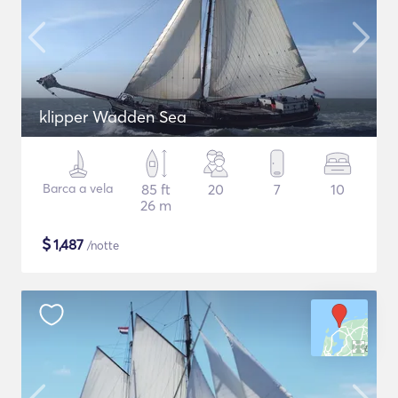
klipper Wadden Sea
Barca a vela
85 ft
20
7
10
26 m
$
1,487
/notte