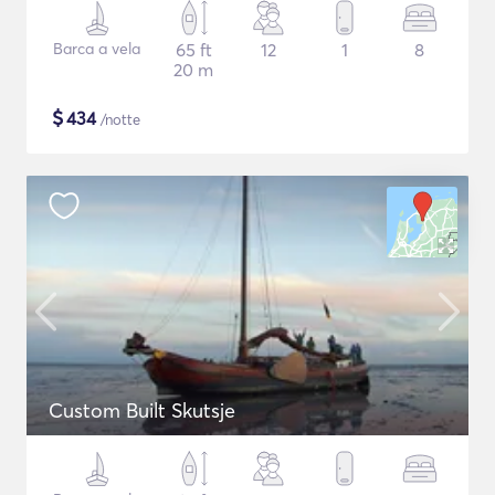
Barca a vela
65 ft
12
1
8
20 m
$
434
/notte
Custom Built Skutsje