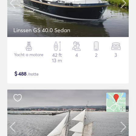
Linssen GS 40.0 Sedan
Yacht a motore
42 ft
4
2
3
13 m
$
488
/notte