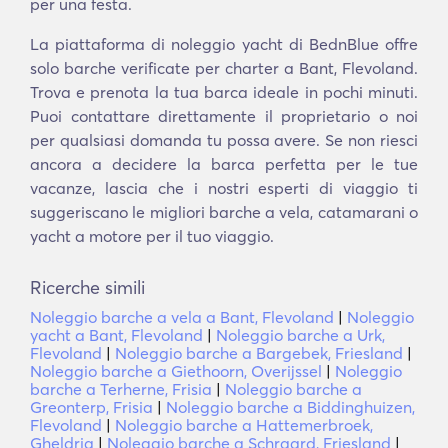
per una festa.
La piattaforma di noleggio yacht di BednBlue offre
solo barche verificate per charter a Bant, Flevoland.
Trova e prenota la tua barca ideale in pochi minuti.
Puoi contattare direttamente il proprietario o noi
per qualsiasi domanda tu possa avere. Se non riesci
ancora a decidere la barca perfetta per le tue
vacanze, lascia che i nostri esperti di viaggio ti
suggeriscano le migliori barche a vela, catamarani o
yacht a motore per il tuo viaggio.
Ricerche simili
Noleggio barche a vela a Bant, Flevoland
|
Noleggio
yacht a Bant, Flevoland
|
Noleggio barche a Urk,
Flevoland
|
Noleggio barche a Bargebek, Friesland
|
Noleggio barche a Giethoorn, Overijssel
|
Noleggio
barche a Terherne, Frisia
|
Noleggio barche a
Greonterp, Frisia
|
Noleggio barche a Biddinghuizen,
Flevoland
|
Noleggio barche a Hattemerbroek,
Gheldria
|
Noleggio barche a Schraard, Friesland
|