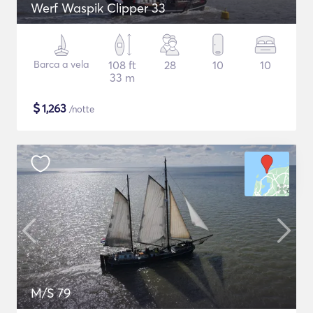
Werf Waspik Clipper 33
Barca a vela
108 ft
28
10
10
33 m
$
1,263
/notte
M/S 79