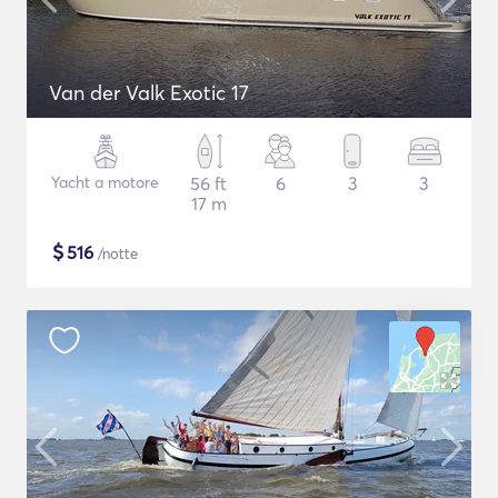
Van der Valk Exotic 17
Yacht a motore
56 ft
6
3
3
17 m
$
516
/notte