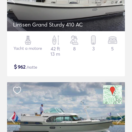
Linssen Grand Sturdy 410 AC
Yacht a motore
42 ft
8
3
5
13 m
$
962
/notte