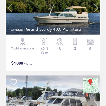
Linssen Grand Sturdy 40.0 AC Intero
Yacht a motore
42 ft
8
3
5
13 m
$
1,088
/notte