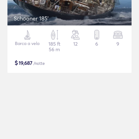
Schooner 185'
Barca a vela
185 ft
12
6
9
56 m
$
19,687
/notte