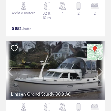
Yacht a motore
32 ft
4
2
2
10 m
$
852
/notte
Linssen Grand Sturdy 30.9 AC