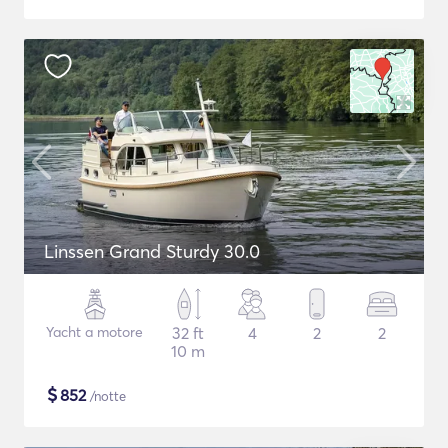
Linssen Grand Sturdy 30.0
Yacht a motore
32 ft
4
2
2
10 m
$
852
/notte