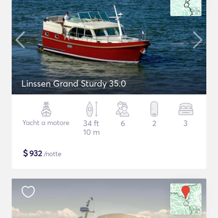
Linssen Grand Sturdy 35.0
Yacht a motore
34 ft
6
2
3
10 m
$
932
/notte