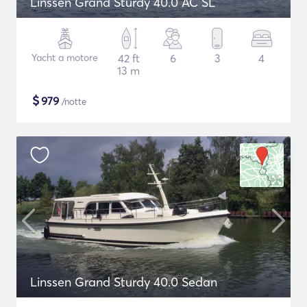
Linssen Grand Sturdy 40.0 AC SL
Yacht a motore
42 ft
6
3
4
13 m
$
979
/notte
Linssen Grand Sturdy 40.0 Sedan