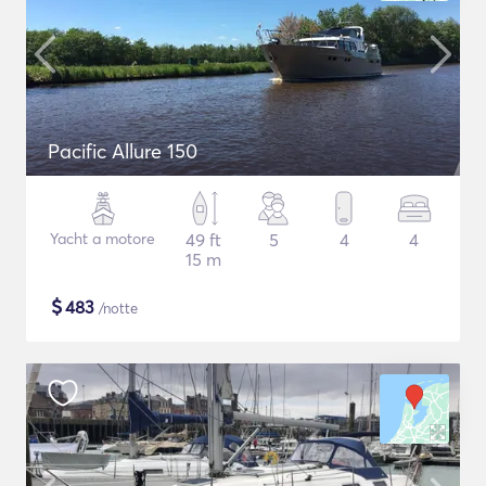
Pacific Allure 150
Yacht a motore
49 ft
5
4
4
15 m
$
483
/notte