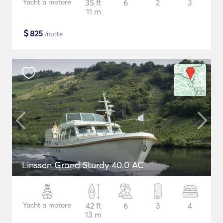
Yacht a motore
35 ft
6
2
3
11 m
$
825
/notte
Linssen Grand Sturdy 40.0 AC
Yacht a motore
42 ft
6
3
4
13 m