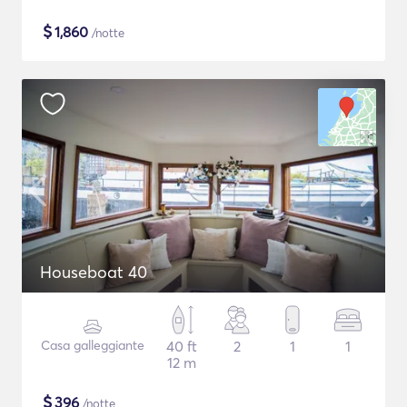
$
1,860
/notte
Houseboat 40
Casa galleggiante
40 ft
2
1
1
12 m
$
396
/notte