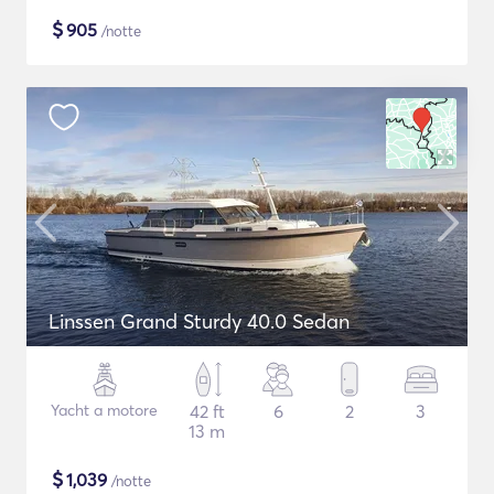
$
905
/notte
Linssen Grand Sturdy 40.0 Sedan
Yacht a motore
42 ft
6
2
3
13 m
$
1,039
/notte