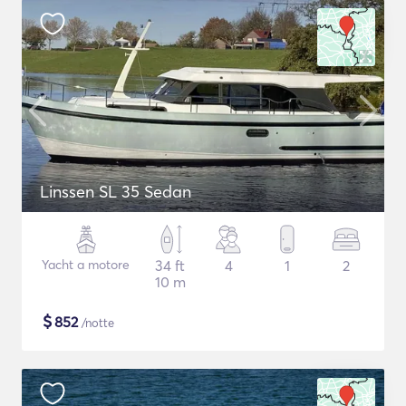
Linssen SL 35 Sedan
Yacht a motore
34 ft
4
1
2
10 m
$
852
/notte