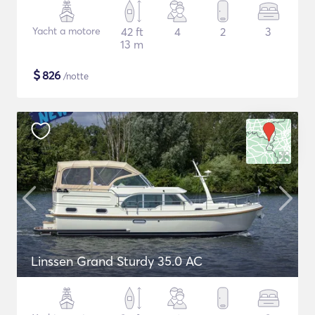
Yacht a motore
42 ft
4
2
3
13 m
$
826
/notte
Linssen Grand Sturdy 35.0 AC