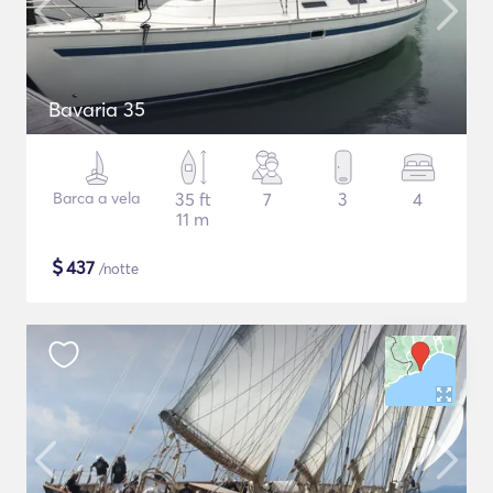
Bavaria 35
Barca a vela
35 ft
7
3
4
11 m
$
437
/notte