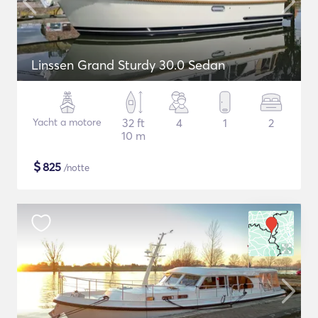
Linssen Grand Sturdy 30.0 Sedan
Yacht a motore
32 ft
4
1
2
10 m
$
825
/notte