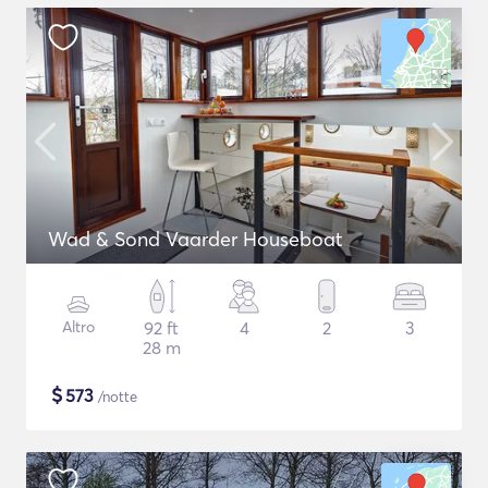
Wad & Sond Vaarder Houseboat
Altro
92 ft
4
2
3
28 m
$
573
/notte