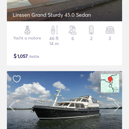
Linssen Grand Sturdy 45.0 Sedan
Yacht a motore
46 ft
6
2
3
14 m
$
1,057
/notte