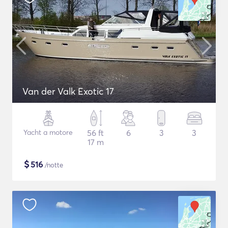
Van der Valk Exotic 17
Yacht a motore
56 ft
6
3
3
17 m
$
516
/notte