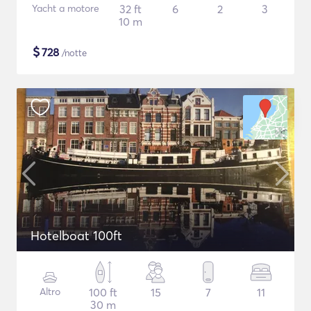
Yacht a motore
32 ft
6
2
3
10 m
$
728
/notte
Hotelboat 100ft
Altro
100 ft
15
7
11
30 m