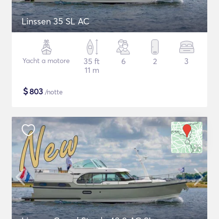
Linssen 35 SL AC
Yacht a motore
35 ft
6
2
3
11 m
$
803
/notte