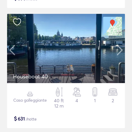
Houseboat 40
Casa galleggiante
40 ft
4
1
2
12 m
$
631
/notte