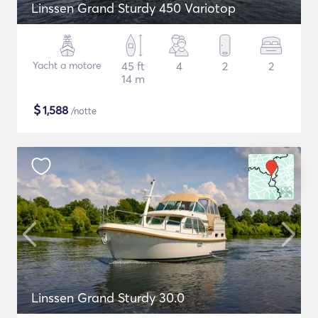
Linssen Grand Sturdy 450 Variotop
Yacht a motore
45 ft
4
2
2
14 m
$
1,588
/notte
Linssen Grand Sturdy 30.0