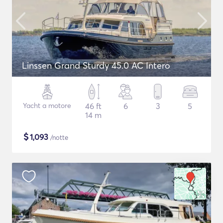
Linssen Grand Sturdy 45.0 AC Intero
Yacht a motore
46 ft
6
3
5
14 m
$
1,093
/notte