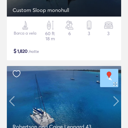
Custom Sloop monohull
Barca a vela
60 ft
6
3
3
18 m
$
1,820
/notte
Robertson and Caine Leopard 43