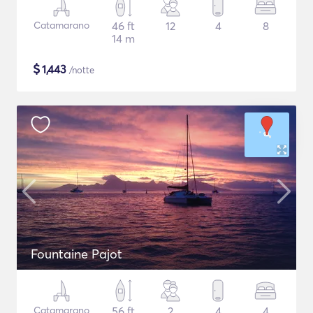
Catamarano
46 ft
12
4
8
14 m
$
1,443
/notte
Fountaine Pajot
Catamarano
56 ft
2
4
4