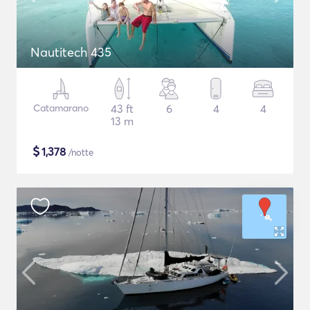
Nautitech 435
Catamarano
43 ft
6
4
4
13 m
$
1,378
/notte