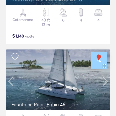
Catamarano
43 ft
8
4
4
13 m
$
1,148
/notte
Fountaine Pajot Bahia 46