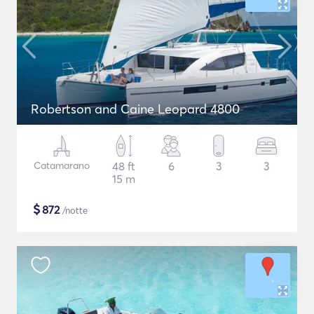
Robertson and Caine Leopard 4800
Catamarano
48 ft
6
3
3
15 m
$
872
/notte