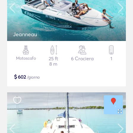
Jeanneau
Motoscafo
25 ft
6 Crociera
1
8 m
$
602
/giorno