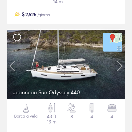
14 m
$
2,526
/giorno
Jeanneau Sun Odyssey 440
Barca a vela
43 ft
8
4
4
13 m