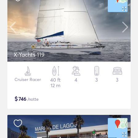
X-Yachts 119
Cruiser Racer
40 ft
4
3
3
12 m
$
746
/notte