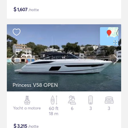
$
1,607
/notte
Princess V58 OPEN
Yacht a motore
60 ft
6
3
3
18 m
$
3,215
/notte