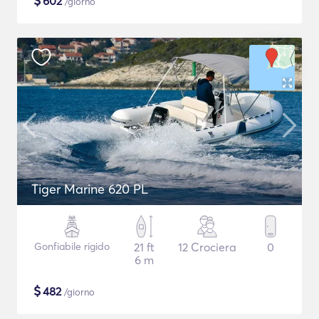
$
602
/giorno
Tiger Marine 620 PL
Gonfiabile rigido
21 ft
12 Crociera
0
6 m
$
482
/giorno