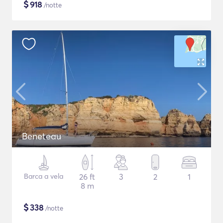
$
918
/notte
Beneteau
Barca a vela
26 ft
3
2
1
8 m
$
338
/notte