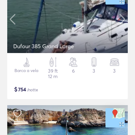
Dufour 385 Grand Large
Barca a vela
39 ft
6
3
3
12 m
$
754
/notte