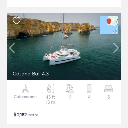
Catana Bali 4.3
Catamarano
43 ft
11
4
3
13 m
$
2,182
/notte