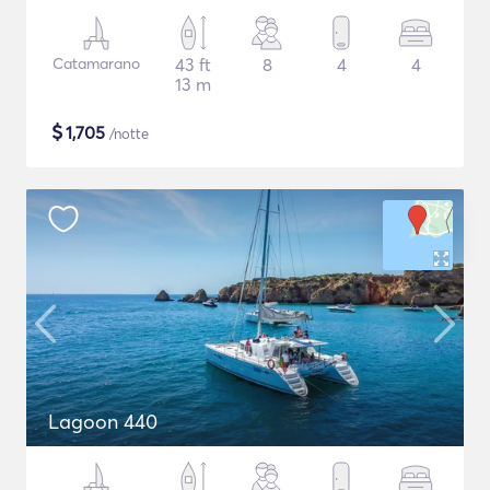
Catamarano
43 ft
8
4
4
13 m
$
1,705
/notte
Lagoon 440