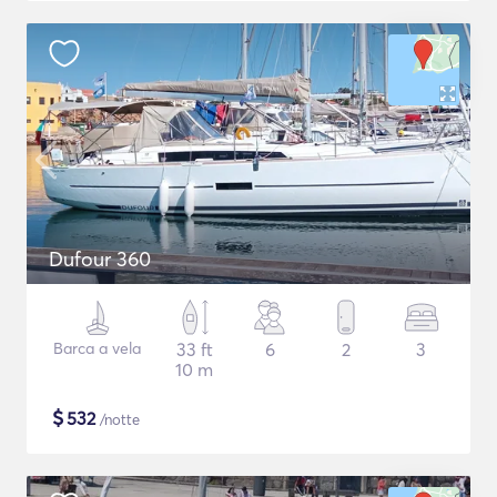
Dufour 360
Barca a vela
33 ft
6
2
3
10 m
$
532
/notte