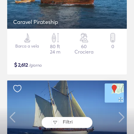
Caravel Pirateship
Barca a vela
80 ft
60
0
24 m
Crociera
$
2,612
/giorno
Filtri