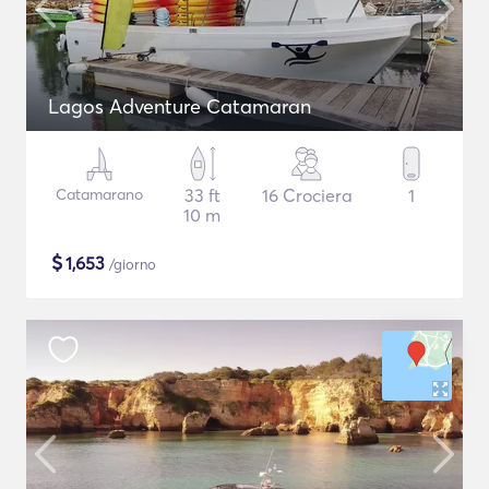
Lagos Adventure Catamaran
Catamarano
33 ft
16 Crociera
1
10 m
$
1,653
/giorno