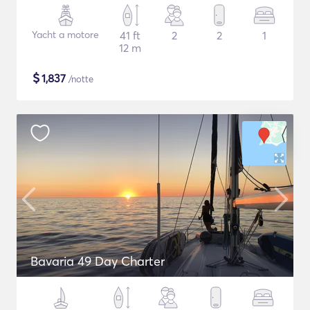
Yacht a motore
41 ft
2
2
1
12 m
$
1,837
/notte
Bavaria 49 Day Charter