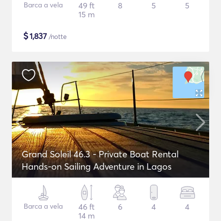
Barca a vela
49 ft
8
5
5
15 m
$
1,837
/notte
Grand Soleil 46.3 - Private Boat Rental
Hands-on Sailing Adventure in Lagos
Barca a vela
46 ft
6
4
4
14 m