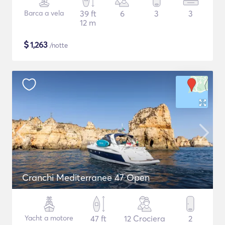
Barca a vela
39 ft
6
3
3
12 m
$
1,263
/notte
Cranchi Mediterranee 47 Open
Yacht a motore
47 ft
12 Crociera
2