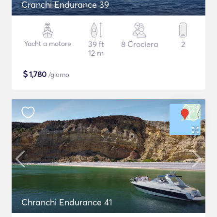
Cranchi Endurance 39
Yacht a motore
39 ft
8 Crociera
2
12 m
$
1,780
/giorno
Chranchi Endurance 41