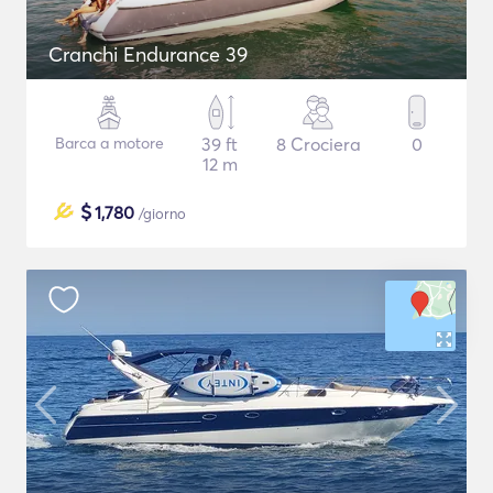
Cranchi Endurance 39
Barca a motore
39 ft
8 Crociera
0
12 m
$
1,780
/giorno