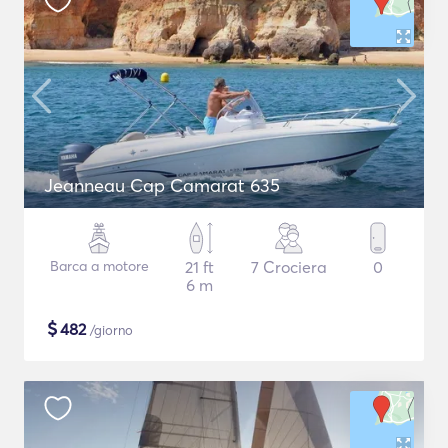
Jeanneau Cap Camarat 635
Barca a motore
21 ft
7 Crociera
0
6 m
$
482
/giorno