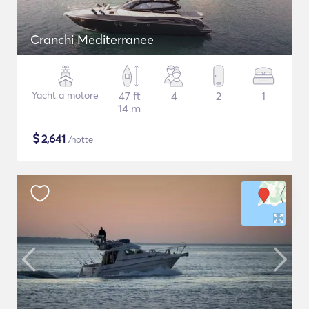
Cranchi Mediterranee
Yacht a motore
47 ft
4
2
1
14 m
$
2,641
/notte