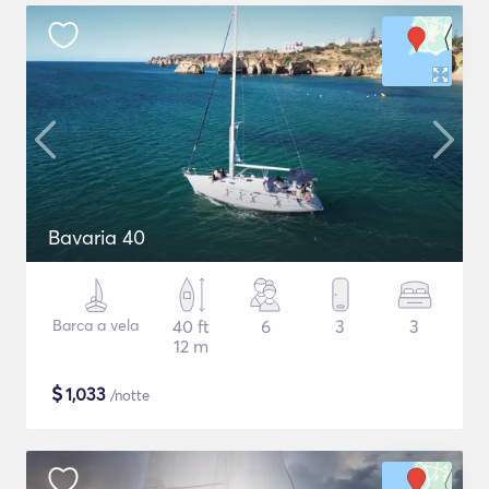
Bavaria 40
Barca a vela
40 ft
6
3
3
12 m
$
1,033
/notte