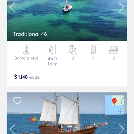
Traditional 46
Barca a vela
46 ft
2
2
2
14 m
$
1,148
/notte