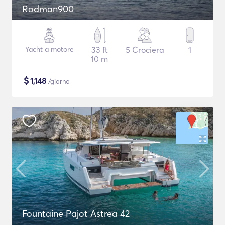
Rodman900
Yacht a motore
33 ft
5 Crociera
1
10 m
$
1,148
/giorno
Fountaine Pajot Astrea 42