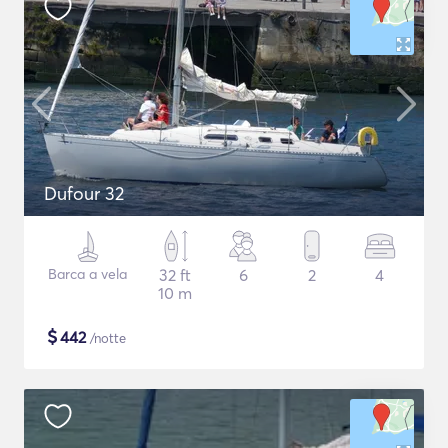
Dufour 32
Barca a vela
32 ft
6
2
4
10 m
$
442
/notte