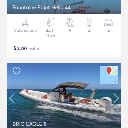
Fountaine Pajot Helia 44
Catamarano
44 ft
8
4
4
13 m
$
2,297
/notte
BRIG EAGLE 8