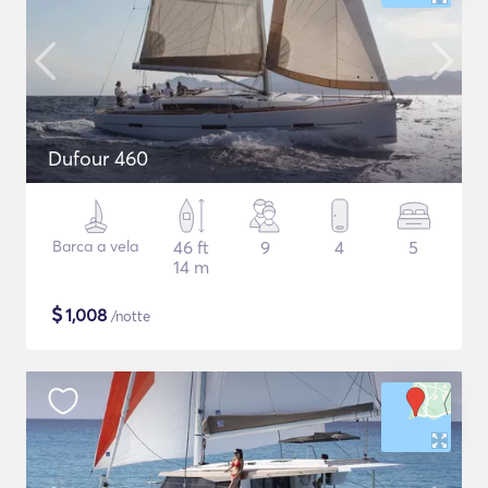
Dufour 460
Barca a vela
46 ft
9
4
5
14 m
$
1,008
/notte