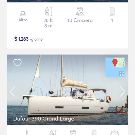
Altro
26 ft
10 Crociera
1
8 m
$
1,263
/giorno
Dufour 390 Grand Large