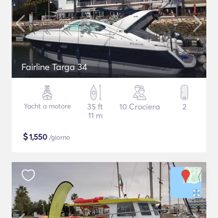
Fairline Targa 34
Yacht a motore
35 ft
10 Crociera
2
11 m
$
1,550
/giorno