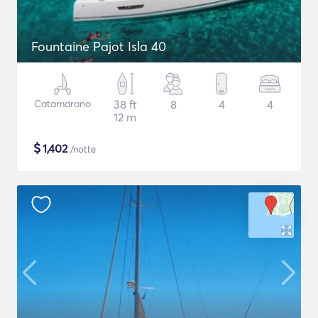
Fountaine Pajot Isla 40
Catamarano
38 ft
8
4
4
12 m
$
1,402
/notte