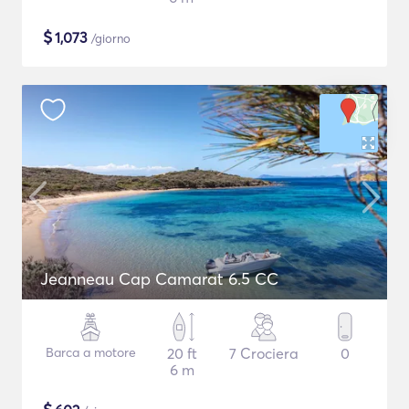
$
1,073
/giorno
Jeanneau Cap Camarat 6.5 CC
Barca a motore
20 ft
7 Crociera
0
6 m