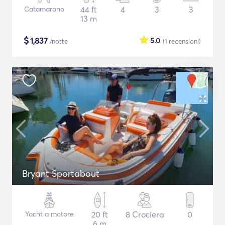
Catamarano
44 ft
4
3
3
13 m
$
1,837
5.0
/notte
(1
recensioni
)
Bryant Sportabout
Yacht a motore
20 ft
8 Crociera
0
6 m