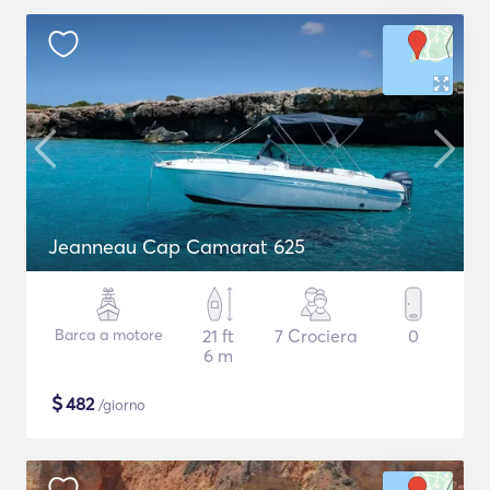
Jeanneau Cap Camarat 625
Barca a motore
21 ft
7 Crociera
0
6 m
$
482
/giorno