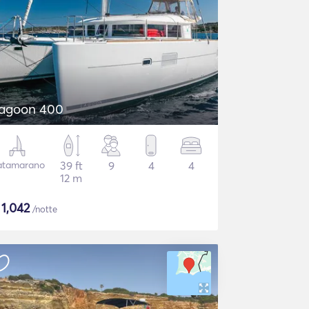
agoon 400
atamarano
39 ft
9
4
4
12 m
$
1,042
/notte