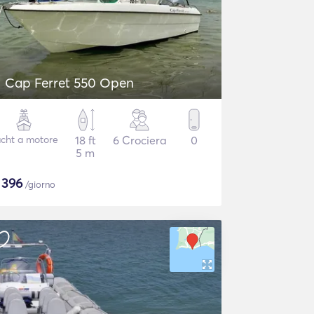
Cap Ferret 550 Open
cht a motore
18 ft
6 Crociera
0
5 m
$
396
/giorno