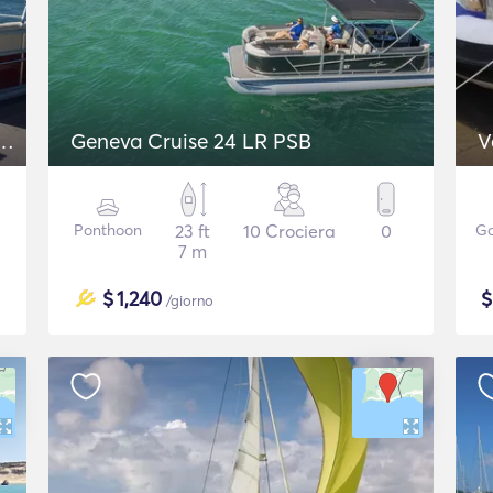
Geneva Cruise 24 LR PSB
V
Ponthoon
23 ft
10 Crociera
0
Go
7 m
$
1,240
/giorno