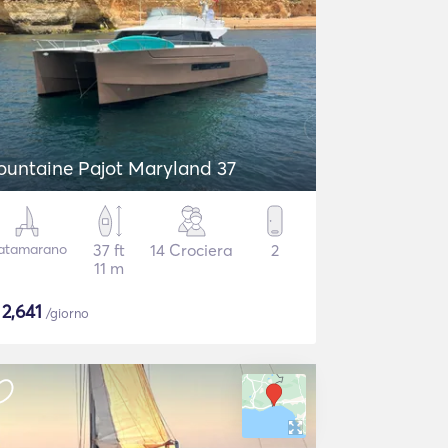
ountaine Pajot Maryland 37
atamarano
37 ft
14 Crociera
2
11 m
$
2,641
/giorno