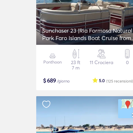
Sunchaser 23 (Ria Formosa Natural
Park Faro Islands Boat Cruise from
Faro)
Ponthoon
23 ft
11 Crociera
0
7 m
$
689
5.0
/giorno
(125
recensioni
)