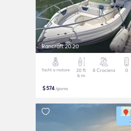
Rancraft 20.20
Yacht a motore
20 ft
8 Crociera
0
6 m
$
574
/giorno