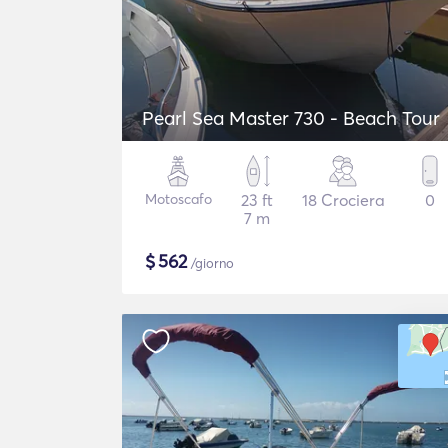
Pearl Sea Master 730 - Beach Tour
Motoscafo
23 ft
18 Crociera
0
7 m
$
562
/giorno