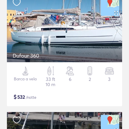
Dufour 360
Barca a vela
33 ft
6
2
3
10 m
$
532
/notte