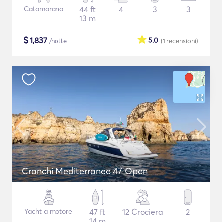
Catamarano
44 ft
4
3
3
13 m
$
1,837
5.0
/notte
(1
recensioni
)
Cranchi Mediterranee 47 Open
Yacht a motore
47 ft
12 Crociera
2
14 m