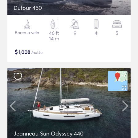
Dufour 460
Barca a vela
46 ft
9
4
5
14 m
$
1,008
/notte
Jeanneau Sun Odyssey 440