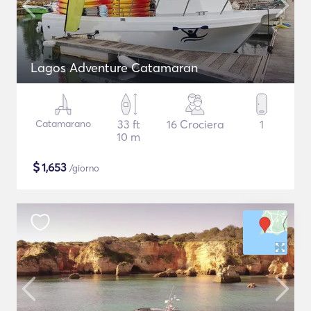
Lagos Adventure Catamaran
Catamarano
33 ft
16 Crociera
1
10 m
$
1,653
/giorno