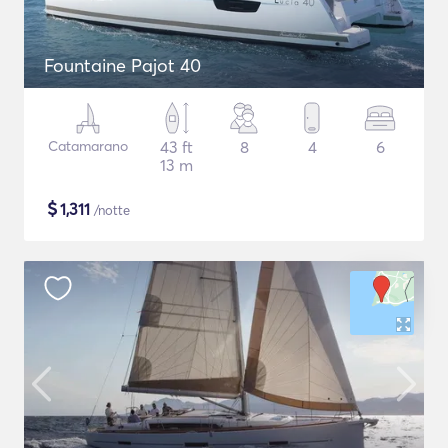
Fountaine Pajot 40
Catamarano
43 ft
8
4
6
13 m
$
1,311
/notte