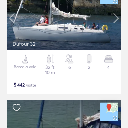
Dufour 32
Barca a vela
32 ft
6
2
4
10 m
$
442
/notte