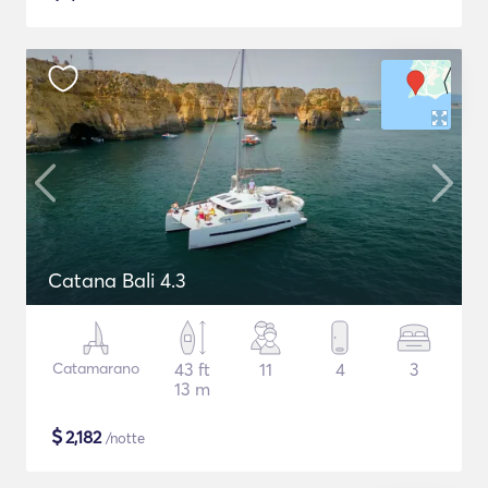
Catana Bali 4.3
Catamarano
43 ft
11
4
3
13 m
$
2,182
/notte