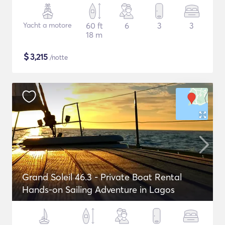
Yacht a motore
60 ft
6
3
3
18 m
$
3,215
/notte
Grand Soleil 46.3 - Private Boat Rental
Hands-on Sailing Adventure in Lagos