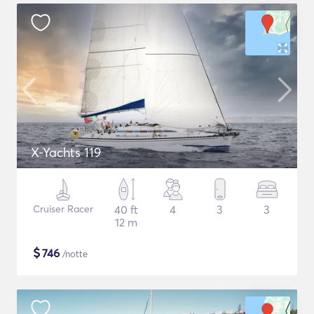
X-Yachts 119
Cruiser Racer
40 ft
4
3
3
12 m
$
746
/notte