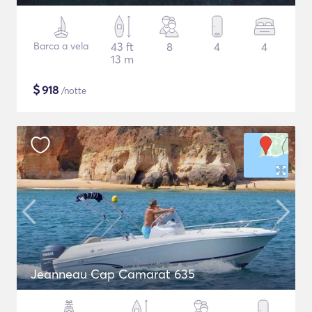
Barca a vela
43 ft
8
4
4
13 m
$
918
/notte
Jeanneau Cap Camarat 635