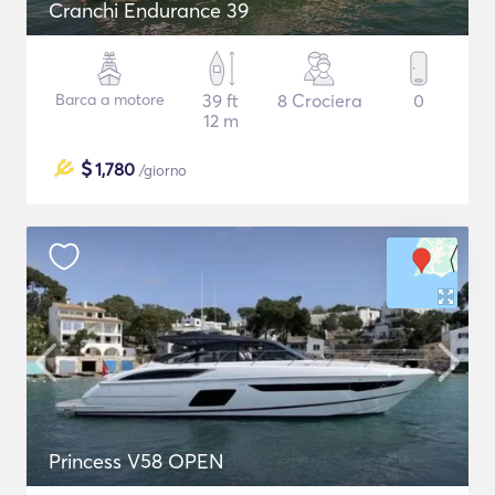
Cranchi Endurance 39
Barca a motore
39 ft
8 Crociera
0
12 m
$
1,780
/giorno
Princess V58 OPEN