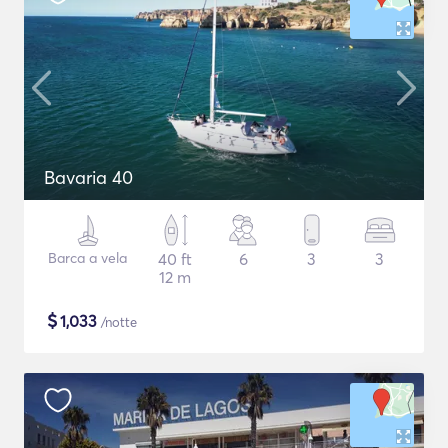
Bavaria 40
Barca a vela
40 ft
6
3
3
12 m
$
1,033
/notte