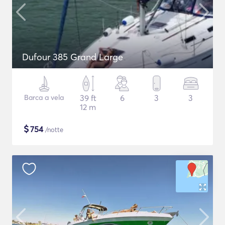
Dufour 385 Grand Large
Barca a vela
39 ft
6
3
3
12 m
$
754
/notte