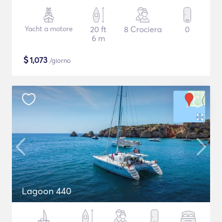
Yacht a motore
20 ft
8 Crociera
0
6 m
$
1,073
/giorno
Lagoon 440