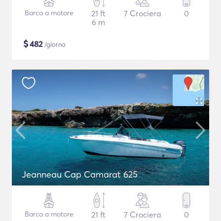
Barca a motore
21 ft
7 Crociera
0
6 m
$
482
/giorno
Jeanneau Cap Camarat 625
Barca a motore
21 ft
7 Crociera
0