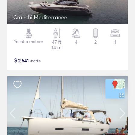
Cranchi Mediterranee
Yacht a motore
47 ft
4
2
1
14 m
$
2,641
/notte