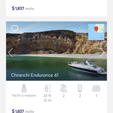
$
1,837
/notte
Chranchi Endurance 41
Yacht a motore
41 ft
2
2
1
12 m
$
1,837
/notte