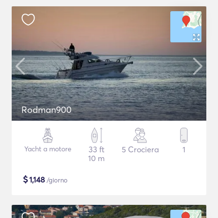
Rodman900
Yacht a motore
33 ft
5 Crociera
1
10 m
$
1,148
/giorno