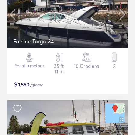
Fairline Targa 34
Yacht a motore
35 ft
10 Crociera
2
11 m
$
1,550
/giorno