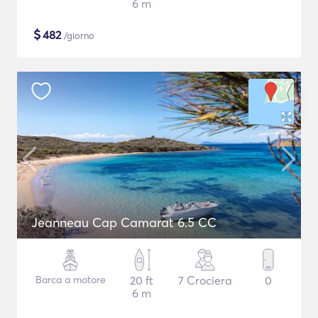
6 m
$
482
/giorno
Jeanneau Cap Camarat 6.5 CC
Barca a motore
20 ft
7 Crociera
0
6 m