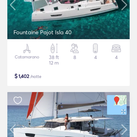
Fountaine Pajot Isla 40
Catamarano
38 ft
8
4
4
12 m
$
1,402
/notte