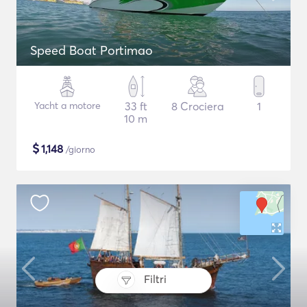
Speed Boat Portimao
Yacht a motore
33 ft
8 Crociera
1
10 m
$
1,148
/giorno
Filtri