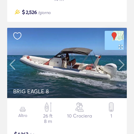
$
2,526
/giorno
BRIG EAGLE 8
Altro
26 ft
10 Crociera
1
8 m