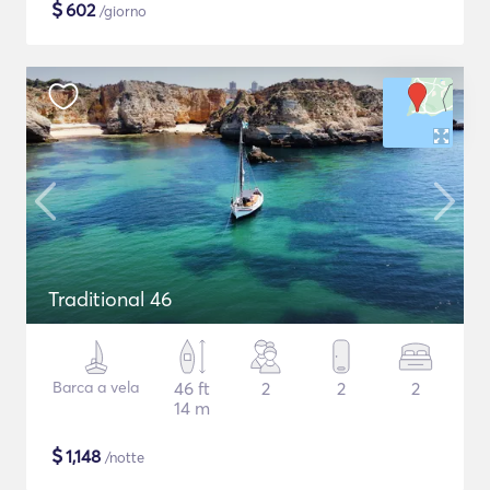
$
602
/giorno
Traditional 46
Barca a vela
46 ft
2
2
2
14 m
$
1,148
/notte