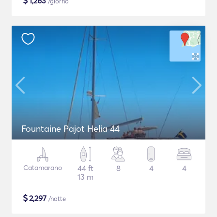
$
1,263
/giorno
Fountaine Pajot Helia 44
Catamarano
44 ft
8
4
4
13 m
$
2,297
/notte