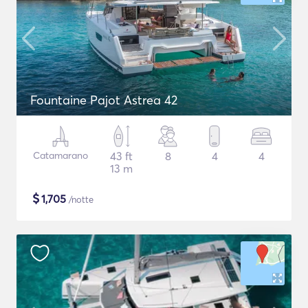
Fountaine Pajot Astrea 42
Catamarano
43 ft
8
4
4
13 m
$
1,705
/notte