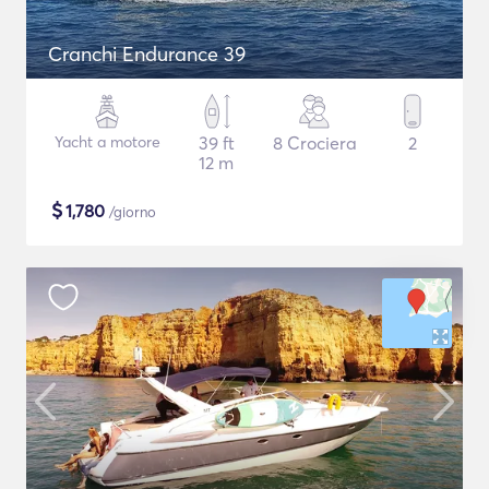
Cranchi Endurance 39
Yacht a motore
39 ft
8 Crociera
2
12 m
$
1,780
/giorno