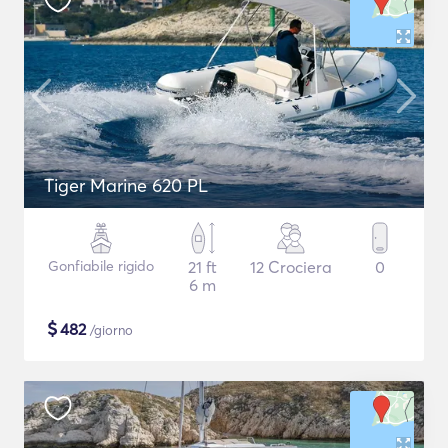
Tiger Marine 620 PL
Gonfiabile rigido
21 ft
12 Crociera
0
6 m
$
482
/giorno