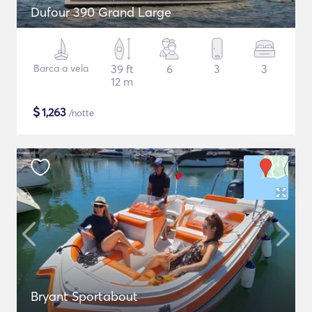
Dufour 390 Grand Large
Barca a vela
39 ft
6
3
3
12 m
$
1,263
/notte
Bryant Sportabout