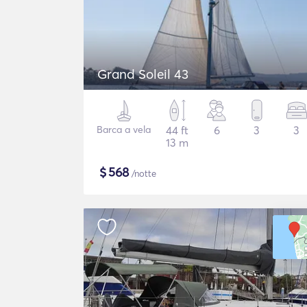
Grand Soleil 43
Barca a vela
44 ft
6
3
3
13 m
$
568
/notte