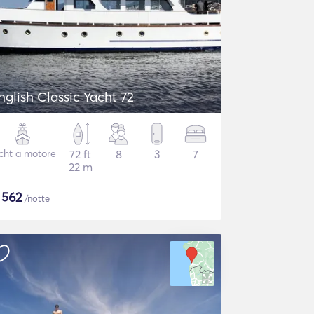
nglish Classic Yacht 72
cht a motore
72 ft
8
3
7
22 m
$
562
/notte