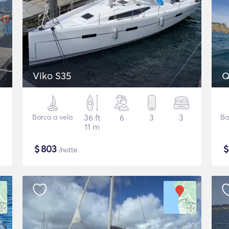
Viko S35
Q
Barca a vela
36 ft
6
3
3
Ba
11 m
$
803
/notte