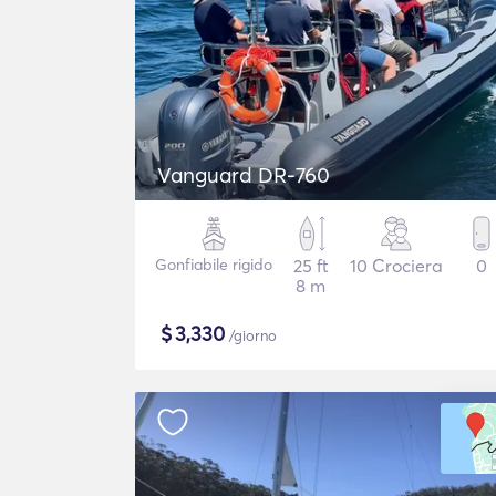
Vanguard DR-760
Gonfiabile rigido
25 ft
10 Crociera
0
8 m
$
3,330
/giorno