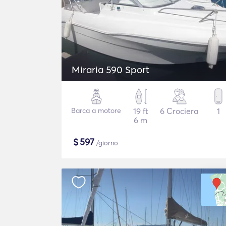
Miraria 590 Sport
Barca a motore
19 ft
6 Crociera
1
6 m
$
597
/giorno