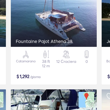
Fountaine Pajot Athena 38
J
Catamarano
38 ft
12 Crociera
0
Ba
12 m
$
1,292
/giorno