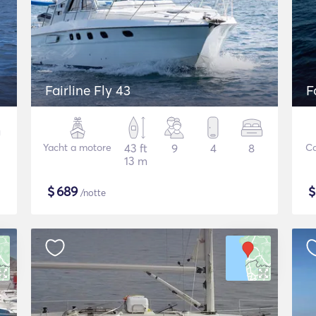
Fairline Fly 43
F
Yacht a motore
43 ft
9
4
8
C
13 m
$
689
/notte