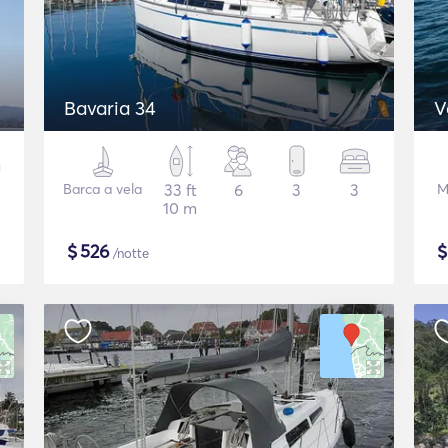
Bavaria 34
V
Barca a vela
33 ft
6
3
3
M
10 m
$
526
/notte