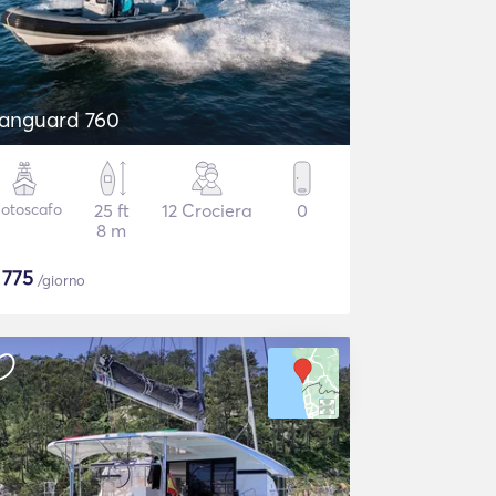
anguard 760
otoscafo
25 ft
12 Crociera
0
8 m
$
775
/giorno