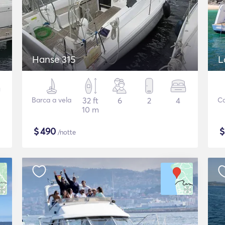
Hanse 315
L
Barca a vela
32 ft
6
2
4
C
10 m
$
490
/notte