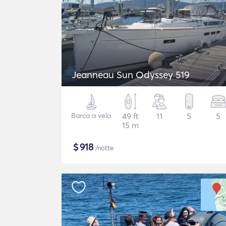
Jeanneau Sun Odyssey 519
Barca a vela
49 ft
11
5
5
15 m
$
918
/notte