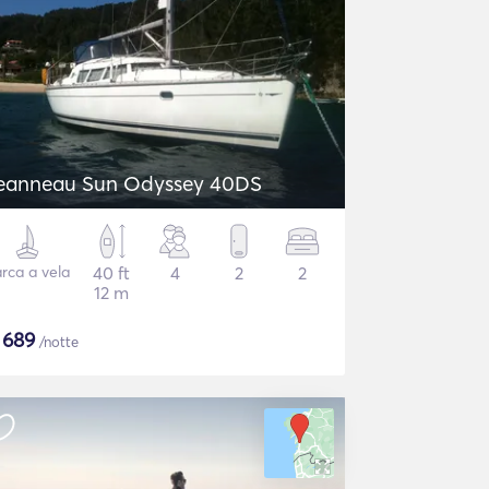
eanneau Sun Odyssey 40DS
rca a vela
40 ft
4
2
2
12 m
$
689
/notte