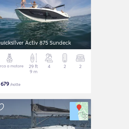
uicksilver Activ 875 Sundeck
rca a motore
29 ft
4
2
2
9 m
$
679
/notte