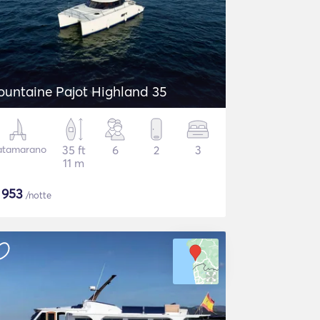
ountaine Pajot Highland 35
atamarano
35 ft
6
2
3
11 m
$
953
/notte