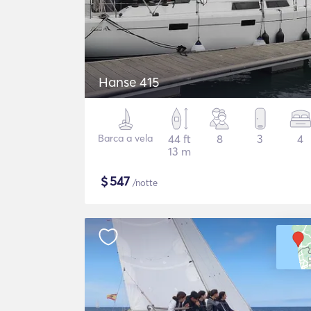
Hanse 415
Barca a vela
44 ft
8
3
4
13 m
$
547
/notte