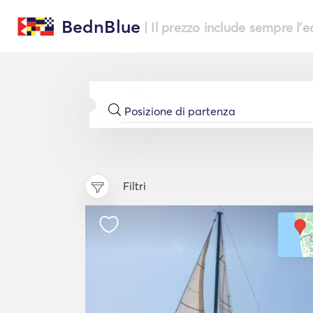
BednBlue
| Il prezzo include sempre l'
Filtri