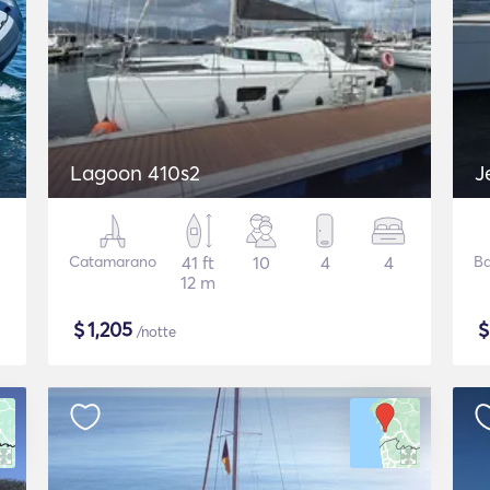
Lagoon 410s2
J
Catamarano
41 ft
10
4
4
Ba
12 m
$
1,205
/notte