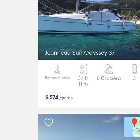
Jeanneau Sun Odyssey 37
Barca a vela
37 ft
6 Crociera
3
11 m
$
574
/giorno