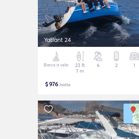
Yatlant 24
Barca a vela
23 ft
6
2
1
7 m
$
976
/notte