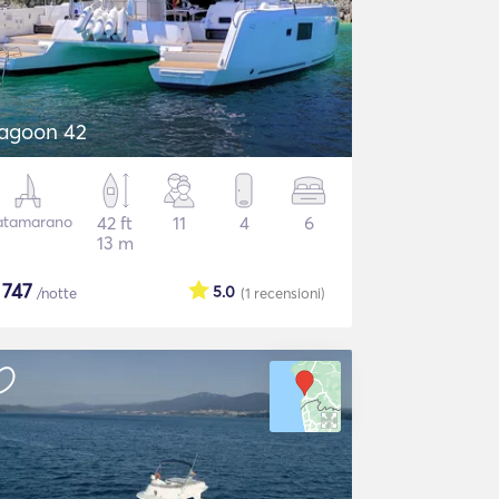
agoon 42
atamarano
42 ft
11
4
6
13 m
$
747
5.0
/notte
(1
recensioni
)