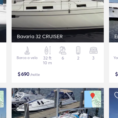
Bavaria 32 CRUISER
E
Barca a vela
32 ft
6
2
3
Ya
10 m
$
690
/notte