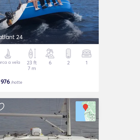
atlant 24
rca a vela
23 ft
6
2
1
7 m
$
976
/notte