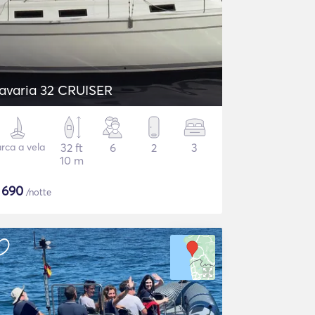
avaria 32 CRUISER
rca a vela
32 ft
6
2
3
10 m
$
690
/notte