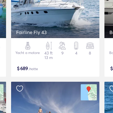
Fairline Fly 43
B
Yacht a motore
43 ft
9
4
8
Ba
13 m
$
689
/notte