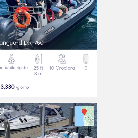
anguard DR-760
nfiabile rigido
25 ft
10 Crociera
0
8 m
$
3,330
/giorno