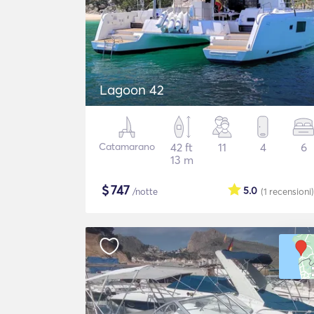
Lagoon 42
Catamarano
42 ft
11
4
6
13 m
$
747
5.0
/notte
(1
recensioni
)