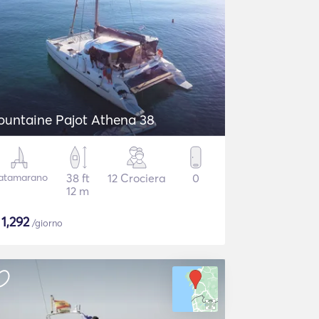
ountaine Pajot Athena 38
atamarano
38 ft
12 Crociera
0
12 m
$
1,292
/giorno