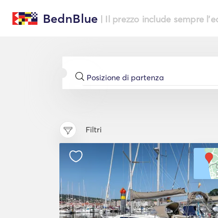
BednBlue
| Il prezzo include sempre l'
Filtri