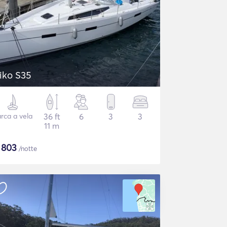
iko S35
rca a vela
36 ft
6
3
3
11 m
$
803
/notte