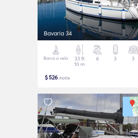
Bavaria 34
Barca a vela
33 ft
6
3
3
10 m
$
526
/notte