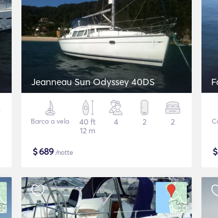
Jeanneau Sun Odyssey 40DS
F
Barca a vela
40 ft
4
2
2
C
12 m
$
689
/notte