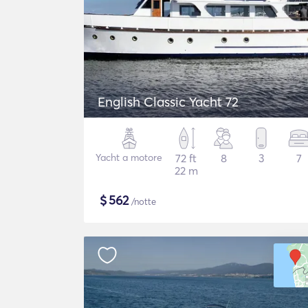
English Classic Yacht 72
Yacht a motore
72 ft
8
3
7
22 m
$
562
/notte