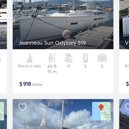
Jeanneau Sun Odyssey 519
V
Barca a vela
49 ft
11
5
5
Ba
15 m
$
918
/notte