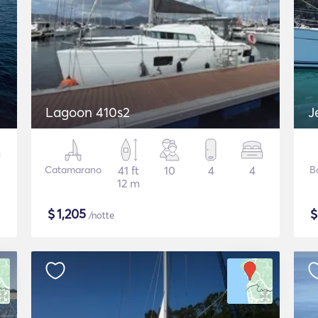
Lagoon 410s2
J
Catamarano
41 ft
10
4
4
B
12 m
$
1,205
/notte