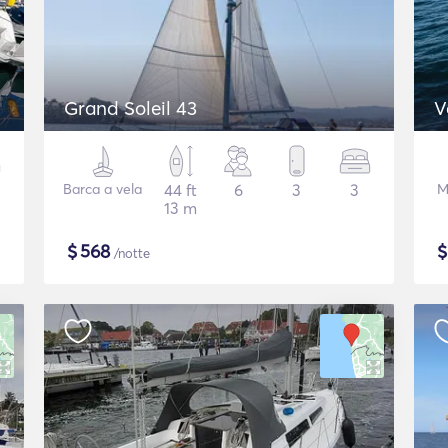
Grand Soleil 43
V
Barca a vela
44 ft
6
3
3
M
13 m
$
568
/notte