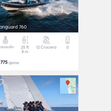
anguard 760
otoscafo
25 ft
12 Crociera
0
8 m
$
775
/giorno