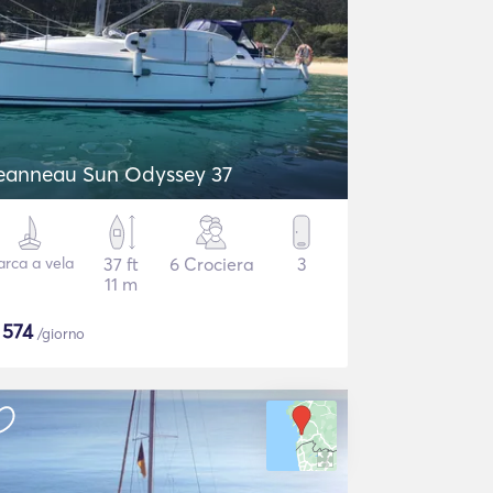
eanneau Sun Odyssey 37
arca a vela
37 ft
6 Crociera
3
11 m
$
574
/giorno