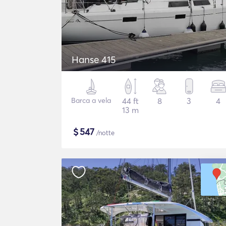
Hanse 415
Barca a vela
44 ft
8
3
4
13 m
$
547
/notte