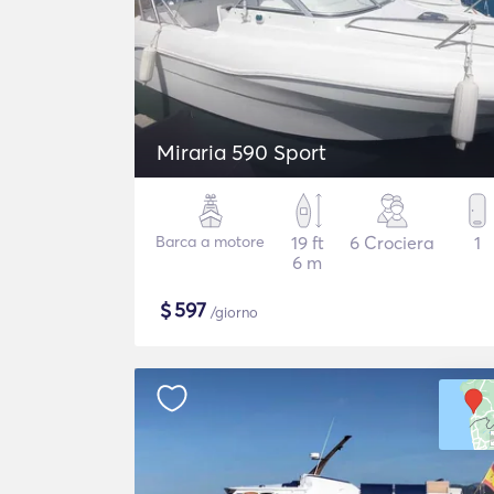
Miraria 590 Sport
Barca a motore
19 ft
6 Crociera
1
6 m
$
597
/giorno