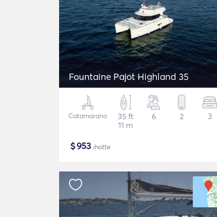
Fountaine Pajot Highland 35
Catamarano
35 ft
6
2
3
11 m
$
953
/notte