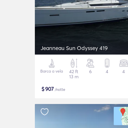
Jeanneau Sun Odyssey 419
Barca a vela
42 ft
6
4
4
13 m
$
907
/notte