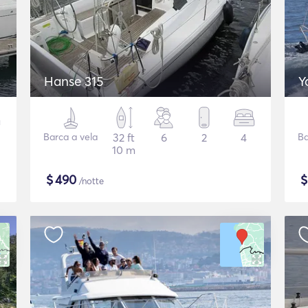
Hanse 315
Y
Barca a vela
32 ft
6
2
4
Ba
10 m
$
490
/notte