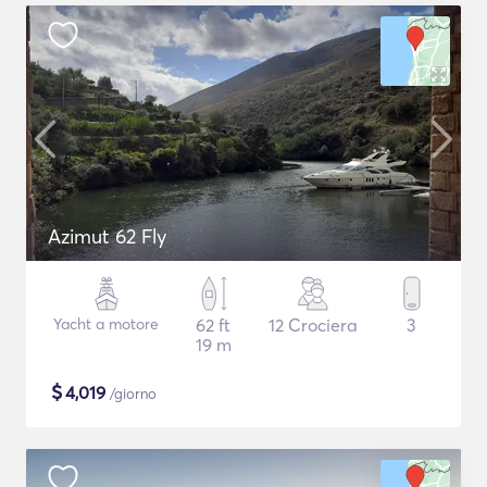
Azimut 62 Fly
Yacht a motore
62 ft
12 Crociera
3
19 m
$
4,019
/giorno