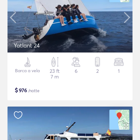
Yatlant 24
Barca a vela
23 ft
6
2
1
7 m
$
976
/notte