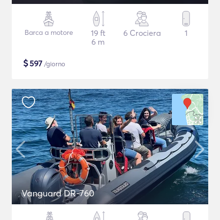
Barca a motore
19 ft
6 Crociera
1
6 m
$
597
/giorno
Vanguard DR-760