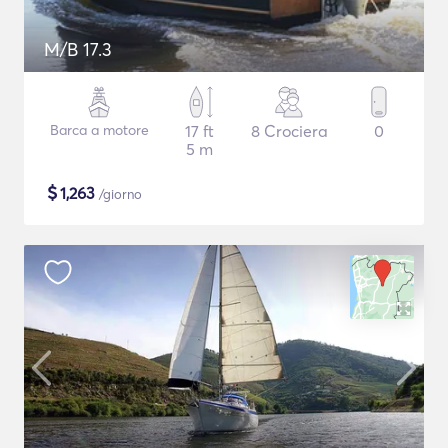
M/B 17.3
Barca a motore
17 ft
8 Crociera
0
5 m
$
1,263
/giorno