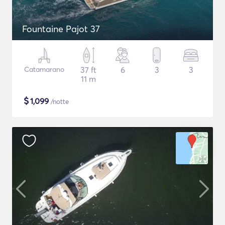
Fountaine Pajot 37
Catamarano
37 ft
6
3
3
11 m
$
1,099
/notte