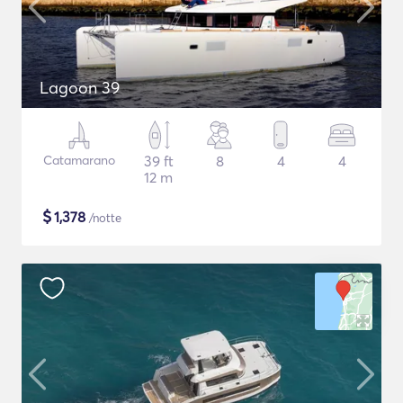
Lagoon 39
Catamarano
39 ft
8
4
4
12 m
$
1,378
/notte