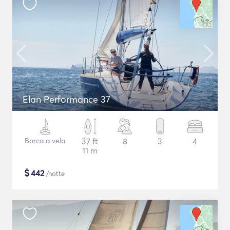
Elan Performance 37
Barca a vela
37 ft
8
3
4
11 m
$
442
/notte