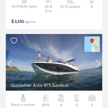
Gonfiabile rigido
25 ft
10 Crociera
0
8 m
$
3,330
/giorno
Quicksilver Activ 875 Sundeck
Barca a motore
29 ft
4
2
2