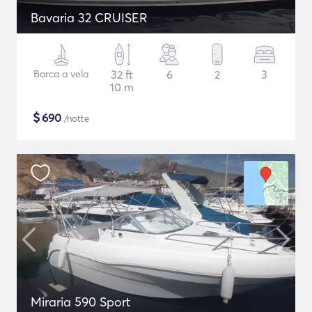
Bavaria 32 CRUISER
Barca a vela
32 ft
6
2
3
10 m
$
690
/notte
Miraria 590 Sport