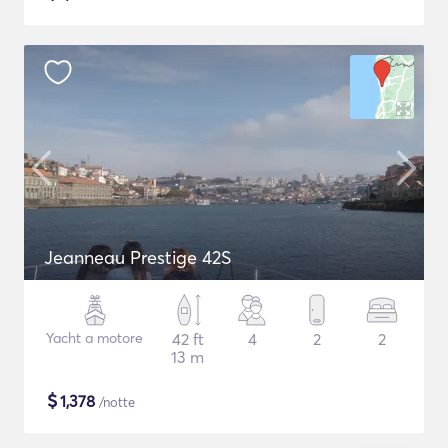
Jeanneau Prestige 42S
Yacht a motore
42 ft
4
2
2
13 m
$
1,378
/notte