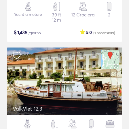
Yacht a motore
39 ft
12 Crociera
2
12 m
$
1,435
5.0
/giorno
(1
recensioni
)
ValkVlet 12,3