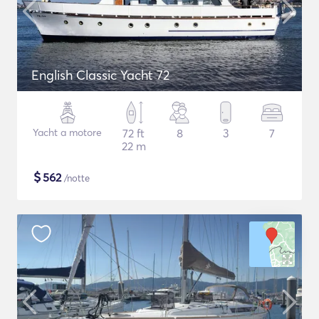
English Classic Yacht 72
Yacht a motore
72 ft
8
3
7
22 m
$
562
/notte