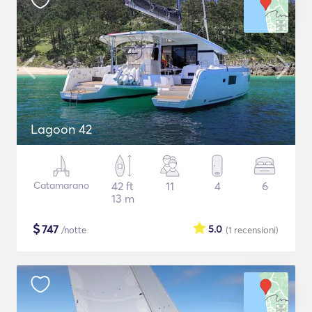
Lagoon 42
Catamarano
42 ft
11
4
6
13 m
$
747
5.0
/notte
(1
recensioni
)