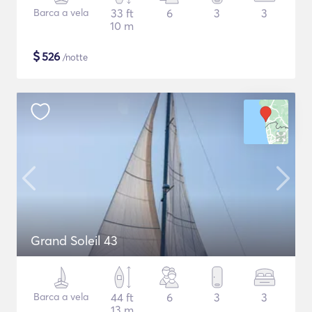
Barca a vela
33 ft
6
3
3
10 m
$
526
/notte
Grand Soleil 43
Barca a vela
44 ft
6
3
3
13 m