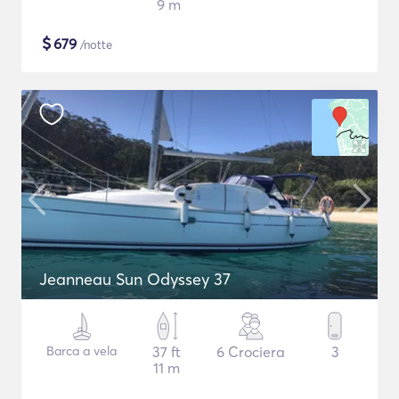
9 m
$
679
/notte
Jeanneau Sun Odyssey 37
Barca a vela
37 ft
6 Crociera
3
11 m