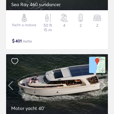
Sea Ray 460 sundancer
Yacht a motore
50 ft
4
2
2
15 m
$
401
/notte
Motor yacht 40'