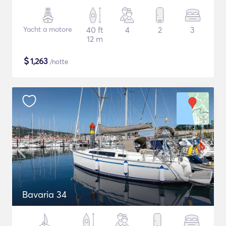
Yacht a motore
40 ft
4
2
3
12 m
$
1,263
/notte
Bavaria 34