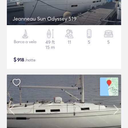
Jeanneau Sun Odyssey 519
Barca a vela
49 ft
11
5
5
15 m
$
918
/notte