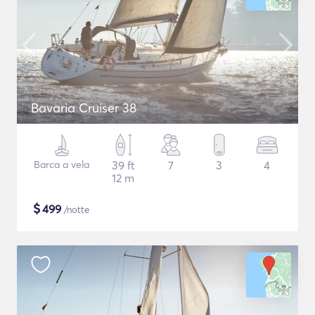
Bavaria Cruiser 38
Barca a vela
39 ft
7
3
4
12 m
$
499
/notte