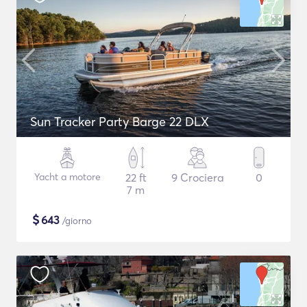
Sun Tracker Party Barge 22 DLX
Yacht a motore
22 ft
9 Crociera
0
7 m
$
643
/giorno