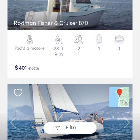
Rodman Fisher & Cruiser 870
Yacht a motore
28 ft
2
1
1
9 m
$
401
/notte
Filtri