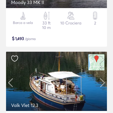
Moody 33 MK II
Barca a vela
33 ft
10 Crociera
2
10 m
$
1,493
/giorno
Valk Vlet 12.3