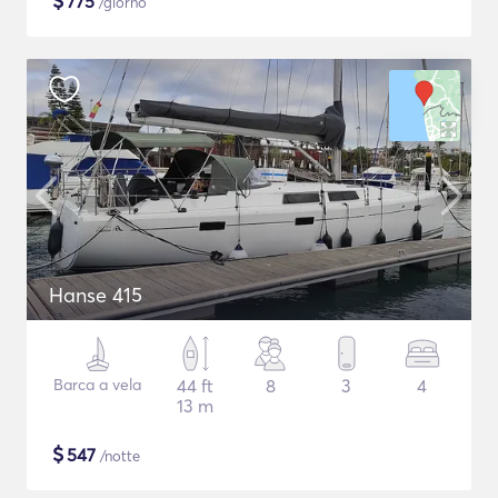
$
775
/giorno
Hanse 415
Barca a vela
44 ft
8
3
4
13 m
$
547
/notte