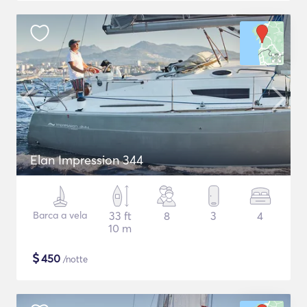
Elan Impression 344
Barca a vela
33 ft
8
3
4
10 m
$
450
/notte