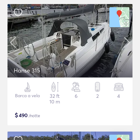
Hanse 315
Barca a vela
32 ft
6
2
4
10 m
$
490
/notte