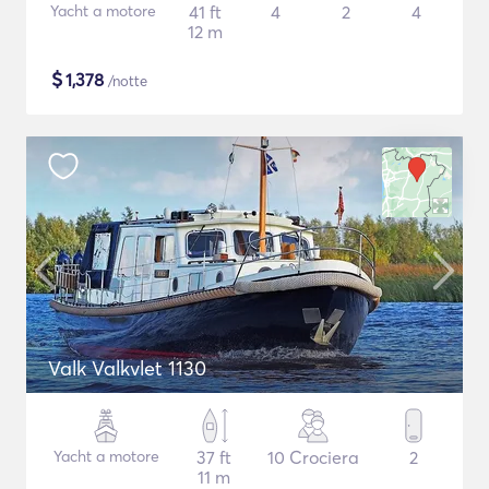
Yacht a motore
41 ft
4
2
4
12 m
$
1,378
/notte
Valk Valkvlet 1130
Yacht a motore
37 ft
10 Crociera
2
11 m