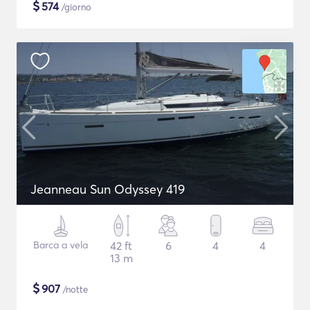
$
574
/giorno
Jeanneau Sun Odyssey 419
Barca a vela
42 ft
6
4
4
13 m
$
907
/notte