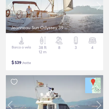
Jeanneau Sun Odyssey 39
Barca a vela
38 ft
8
3
4
12 m
$
539
/notte