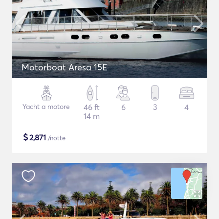
Motorboat Aresa 15E
Yacht a motore
46 ft
6
3
4
14 m
$
2,871
/notte