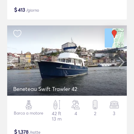
$
413
/giorno
Beneteau Swift Trawler 42
Barca a motore
42 ft
4
2
3
13 m
$
1,378
/notte