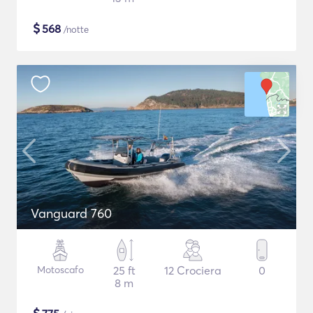
$
568
/notte
Vanguard 760
Motoscafo
25 ft
12 Crociera
0
8 m