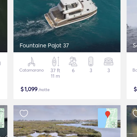
Fountaine Pajot 37
S
Catamarano
37 ft
6
3
3
Ba
11 m
$
1,099
/notte