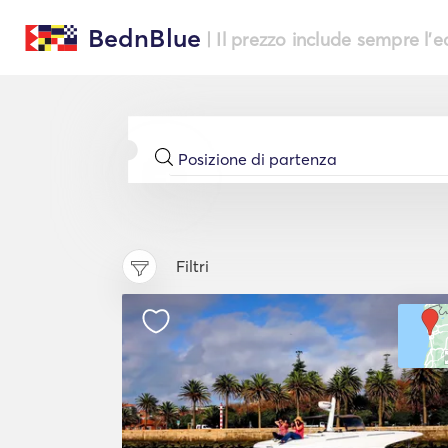
BednBlue
| Il prezzo include sempre l'
Filtri