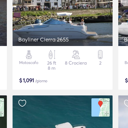
Bayliner Cierra 2655
B
Motoscafo
26 ft
8 Crociera
2
B
8 m
$
1,091
/giorno