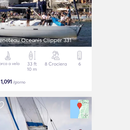
eneteau Oceanis Clipper 331
arca a vela
33 ft
8 Crociera
6
10 m
$
1,091
/giorno