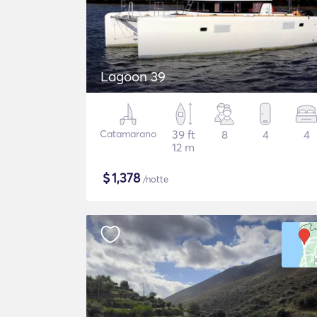
Lagoon 39
Catamarano
39 ft
8
4
4
12 m
$
1,378
/notte