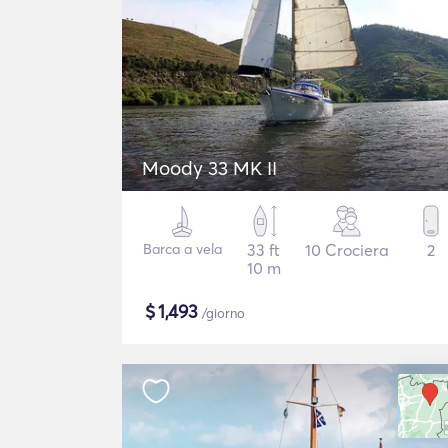
Moody 33 MK II
Barca a vela
33 ft
10 Crociera
2
10 m
$
1,493
/giorno