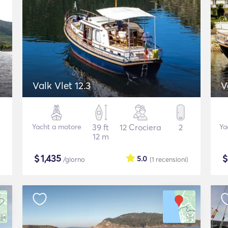
Valk Vlet 12.3
V
Yacht a motore
39 ft
12 Crociera
2
Ya
12 m
$
1,435
5.0
/giorno
(1
recensioni
)