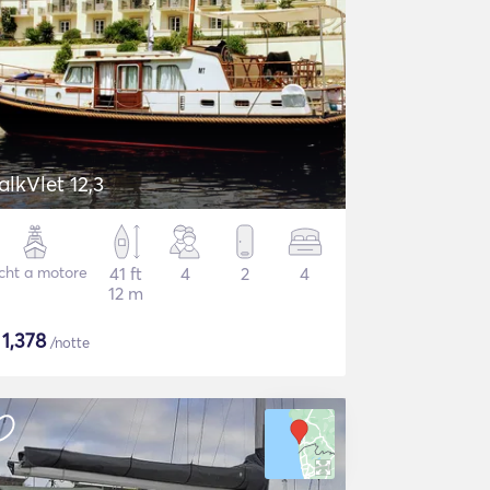
alkVlet 12,3
cht a motore
41 ft
4
2
4
12 m
$
1,378
/notte