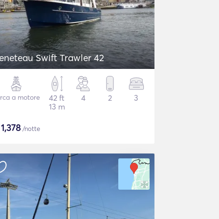
eneteau Swift Trawler 42
rca a motore
42 ft
4
2
3
13 m
$
1,378
/notte