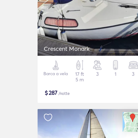
Crescent Monark
Barca a vela
17 ft
3
1
3
5 m
$
287
/notte