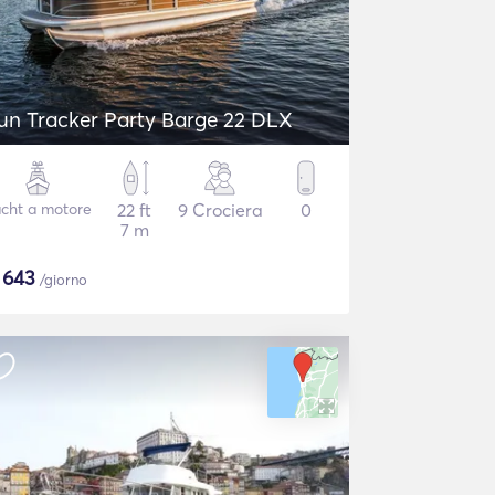
un Tracker Party Barge 22 DLX
cht a motore
22 ft
9 Crociera
0
7 m
$
643
/giorno