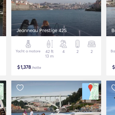
Jeanneau Prestige 42S
B
Yacht a motore
42 ft
4
2
2
Ba
13 m
$
1,378
/notte