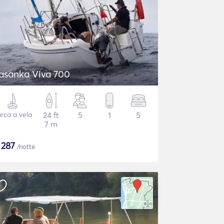
asanka Viva 700
rca a vela
24 ft
5
1
5
7 m
$
287
/notte