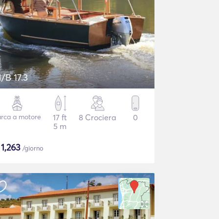
/B 17.3
rca a motore
17 ft
8 Crociera
0
5 m
$
1,263
/giorno