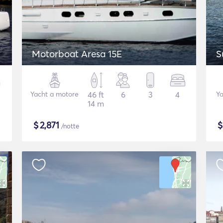
Motorboat Aresa 15E
S
Yacht a motore
46 ft
6
3
4
Ya
14 m
$
2,871
/notte