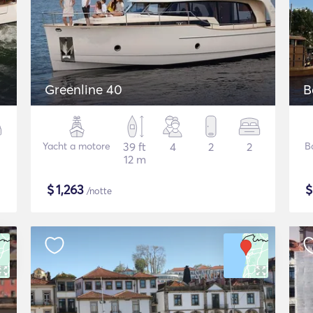
Greenline 40
B
Yacht a motore
39 ft
4
2
2
B
12 m
$
1,263
/notte