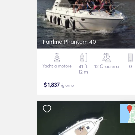
Fairline Phantom 40
Yacht a motore
41 ft
12 Crociera
0
12 m
$
1,837
/giorno