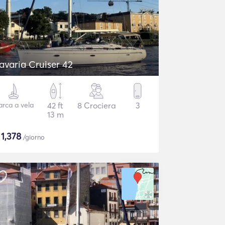
avaria Cruiser 42
arca a vela
42 ft
8 Crociera
3
13 m
$
1,378
/giorno