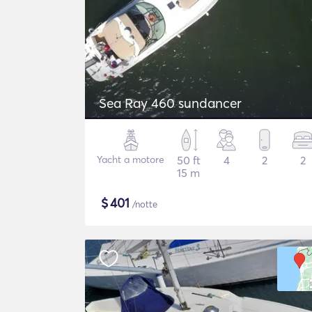
Sea Ray 460 sundancer
Yacht a motore
50 ft
4
2
2
15 m
$
401
/notte