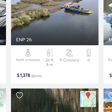
ENP 26
M
Yacht a motore
26 ft
11 Crociera
0
Ba
8 m
$
1,378
/giorno