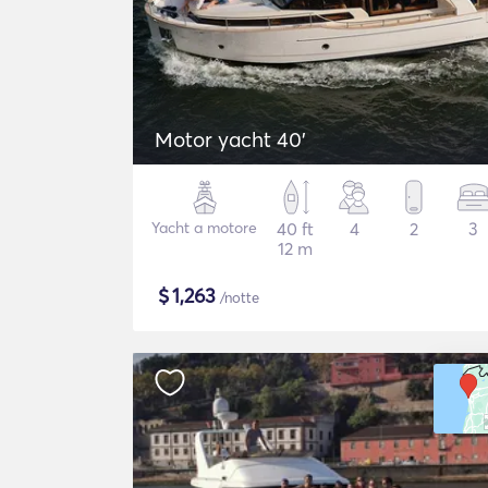
Motor yacht 40'
Yacht a motore
40 ft
4
2
3
12 m
$
1,263
/notte