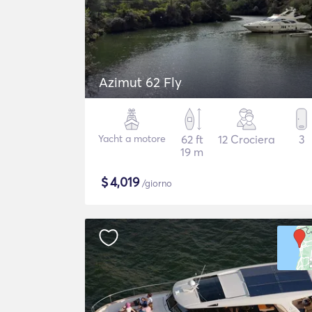
Azimut 62 Fly
Yacht a motore
62 ft
12 Crociera
3
19 m
$
4,019
/giorno