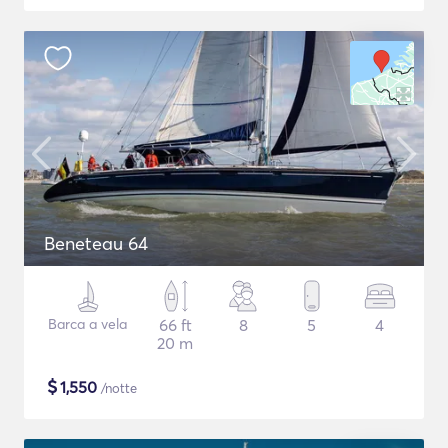
Beneteau 64
Barca a vela
66 ft
8
5
4
20 m
$
1,550
/notte