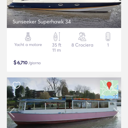
Sunseeker Superhawk 34
Yacht a motore
35 ft
8 Crociera
1
11 m
$
6,710
/giorno