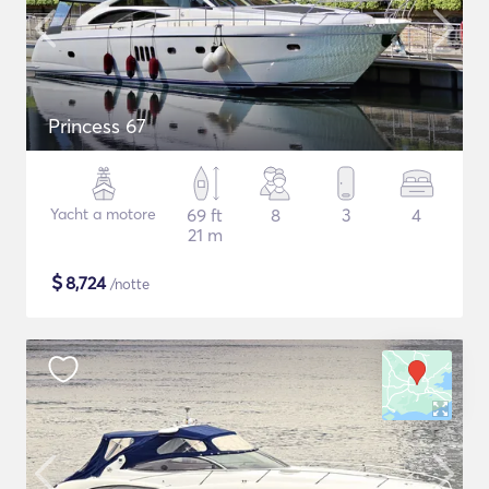
Princess 67
Yacht a motore
69 ft
8
3
4
21 m
$
8,724
/notte