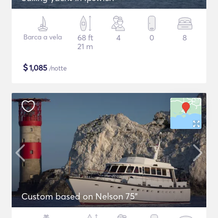
Barca a vela
68 ft
4
0
8
21 m
$
1,085
/notte
Custom based on Nelson 75"