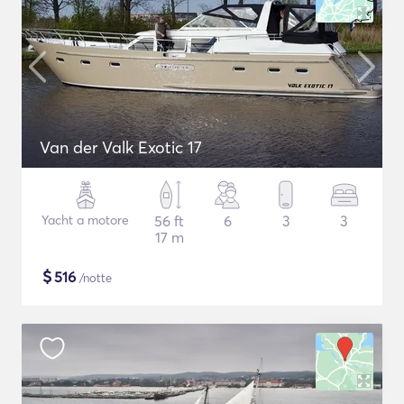
Van der Valk Exotic 17
Yacht a motore
56 ft
6
3
3
17 m
$
516
/notte