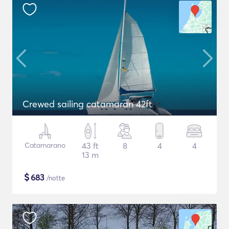
Crewed sailing catamaran 42ft
Catamarano
43 ft
8
4
4
13 m
$
683
/notte