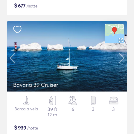
$
677
/notte
Bavaria 39 Cruiser
Barca a vela
39 ft
6
3
3
12 m
$
939
/notte