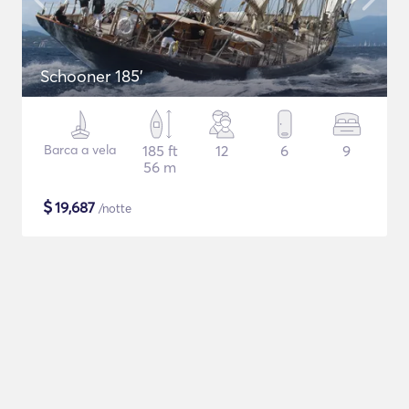
Schooner 185'
Barca a vela
185 ft
12
6
9
56 m
$
19,687
/notte