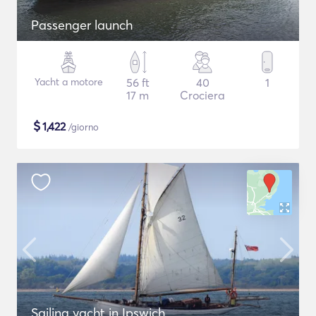
Passenger launch
Yacht a motore
56 ft
40
1
17 m
Crociera
$
1,422
/giorno
Sailing yacht in Ipswich