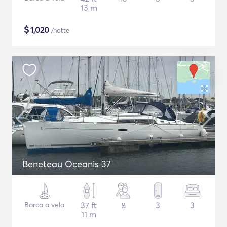
13 m
$
1,020
/notte
Beneteau Oceanis 37
Barca a vela
37 ft
8
3
3
11 m