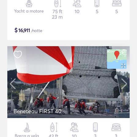
Yacht a motore
75 ft
10
5
5
23 m
$
16,911
/notte
Beneteau FIRST 40
Barca a vela
42 ft
10
3
3