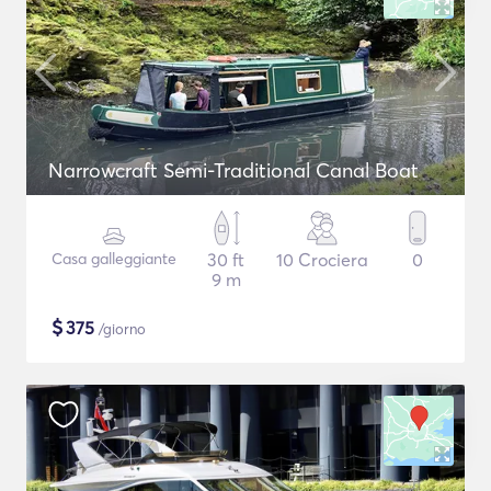
Narrowcraft Semi-Traditional Canal Boat
Casa galleggiante
30 ft
10 Crociera
0
9 m
$
375
/giorno