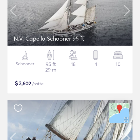
N.V. Capello Schooner 95 ft
Schooner
95 ft
18
4
10
29 m
$
3,602
/notte