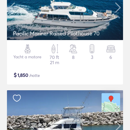
Pacific Mariner Raised Pilothouse 70
Yacht a motore
70 ft
8
3
6
21 m
$
1,850
/notte