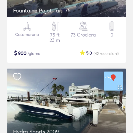
Fountaine Pajot Taiti 75
Catamarano
75 ft
73 Crociera
0
23 m
$
900
5.0
/giorno
(42
recensioni
)
Hydra Sports 2009