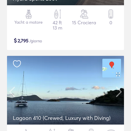
Yacht a motore
42 ft
15 Crociera
0
13 m
$
2,795
/giorno
Lagoon 410 (Crewed, Luxury with Diving)