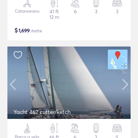
Catamarano
41 ft
6
3
3
12 m
$
1,699
/notte
Yacht 462 cutter/ketch
Barca a vela
46 ft
6
3
5