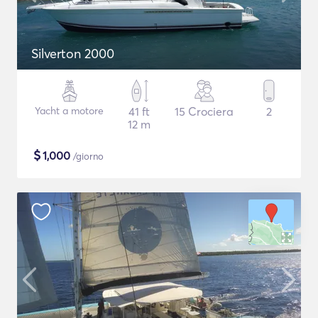
Silverton 2000
Yacht a motore
41 ft
15 Crociera
2
12 m
$
1,000
/giorno