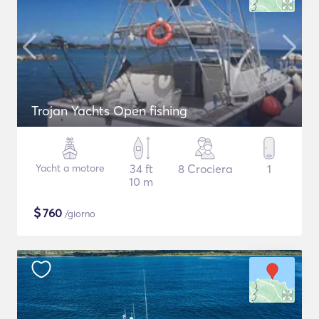
Trojan Yachts Open fishing
Yacht a motore
34 ft
8 Crociera
1
10 m
$
760
/giorno