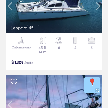
Leopard 45
Catamarano
45 ft
6
4
3
14 m
$
1,309
/notte