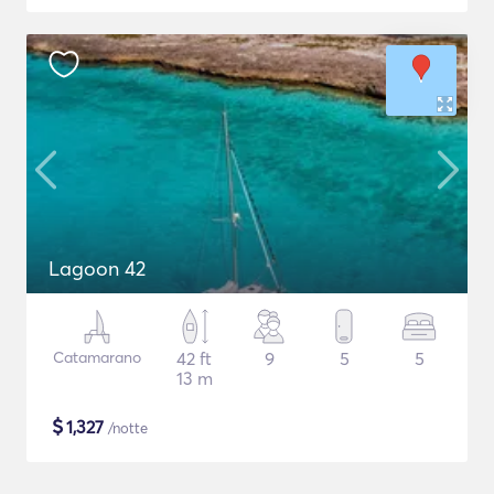
Lagoon 42
Catamarano
42 ft
9
5
5
13 m
$
1,327
/notte