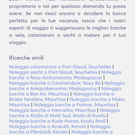
proprietario o noi per qualsiasi domanda tu possa
avere. Se non riesci ancora a decidere la barca
perfetta per le tue vacanze, lascia che i nostri
esperti di viaggio ti suggeriscano le migliori barche
a vela, catamarani o yacht a motore per il tuo
viaggio.
Ricerche simili
Noleggio catamarani a Port Glaud, Seychelles
|
Noleggio yacht a Port Glaud, Seychelles
|
Noleggio
barche a Nosy Ambariovato, Madagascar
|
Noleggio barche a Dzamandzar, Nosy Be
|
Noleggio
barche a Ankazoberavina, Madagascar
|
Noleggio
barche a Bon Air, Mauritius
|
Noleggio barche a
Brisée Verdière, Mauritius
|
Noleggio barche a Moka,
Mauritius
|
Noleggio barche a Palmar, Mauritius
|
Noleggio barche a Henrietta, Mauritius
|
Noleggio
barche a Atollo di Malé Sud, Atollo di Kaafu
|
Noleggio barche a Kuda Huraa, Kaafu Atoll
|
Noleggio barche a Arukutti, Kerala
|
Noleggio
barche a Pāmbādi, Kerala
|
Noleggio barche a