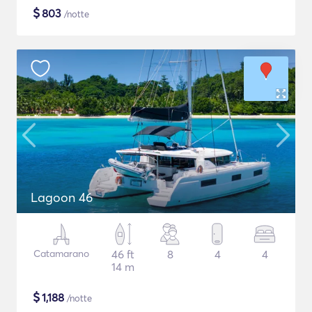
$
803
/notte
Lagoon 46
Catamarano
46 ft
8
4
4
14 m
$
1,188
/notte