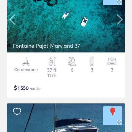
Fontaine Pajot Maryland 37
Catamarano
37 ft
6
3
3
11 m
$
1,550
/notte