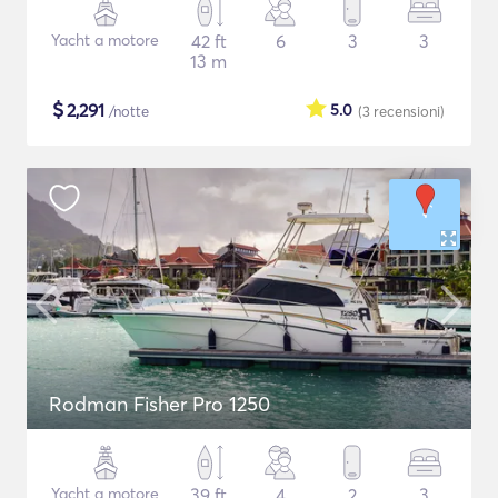
Yacht a motore
42 ft
6
3
3
13 m
$
2,291
5.0
/notte
(3
recensioni
)
Rodman Fisher Pro 1250
Yacht a motore
39 ft
4
2
3