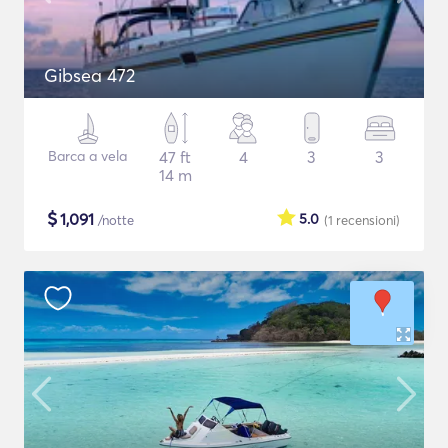
Gibsea 472
Barca a vela
47 ft
4
3
3
14 m
$
1,091
5.0
/notte
(1
recensioni
)