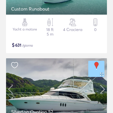
Custom Runabout
Yacht a motore
18 ft
4 Crociera
0
5 m
$
631
/giorno
Silverton Ovation 52