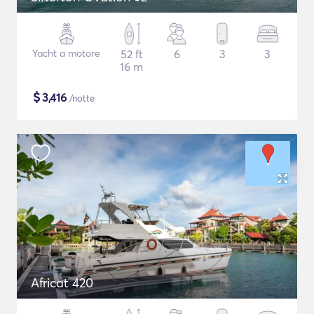
Yacht a motore
52 ft
6
3
3
16 m
$
3,416
/notte
Africat 420