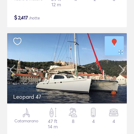
12 m
$
2,417
/notte
Leopard 47
Catamarano
47 ft
8
4
4
14 m