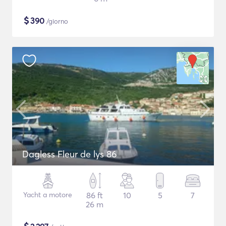
$
390
/giorno
Dagless Fleur de lys 86
Yacht a motore
86 ft
10
5
7
26 m