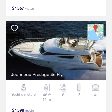
$
1,567
/notte
Jeanneau Prestige 46 Fly
Yacht a motore
46 ft
6
3
4
14 m
$
1,598
/notte