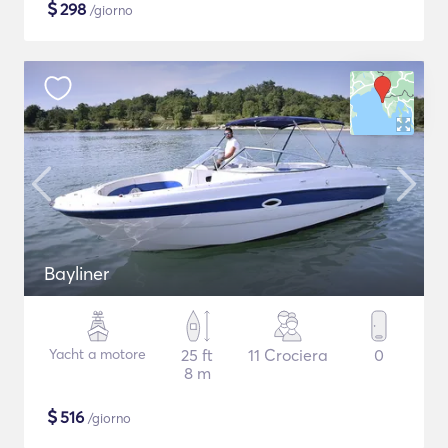
$
298
/giorno
Bayliner
Yacht a motore
25 ft
11 Crociera
0
8 m
$
516
/giorno