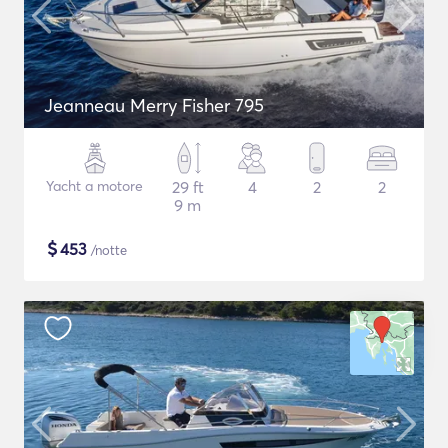
Jeanneau Merry Fisher 795
Yacht a motore
29 ft
4
2
2
9 m
$
453
/notte