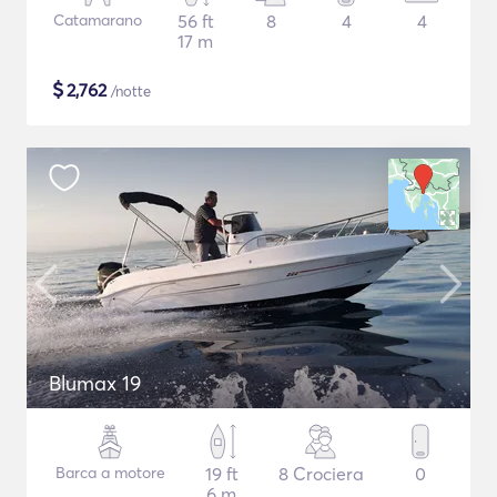
Catamarano
56 ft
8
4
4
17 m
$
2,762
/notte
Blumax 19
Barca a motore
19 ft
8 Crociera
0
6 m