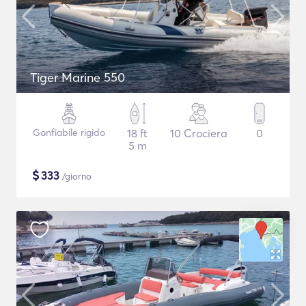
Tiger Marine 550
Gonfiabile rigido
18 ft
10 Crociera
0
5 m
$
333
/giorno