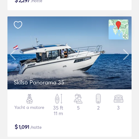
$
2,297
/notte
Skilso Panorama 35
Yacht a motore
35 ft
5
2
3
11 m
$
1,091
/notte