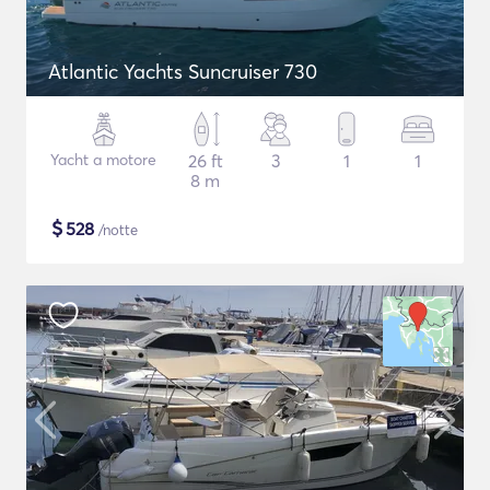
Atlantic Yachts Suncruiser 730
Yacht a motore
26 ft
3
1
1
8 m
$
528
/notte