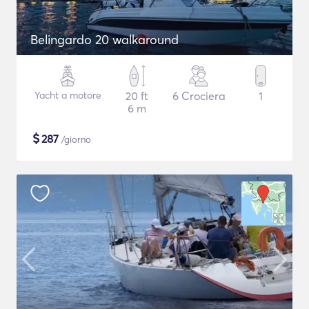
Belingardo 20 walkaround
Yacht a motore
20 ft
6 Crociera
1
6 m
$
287
/giorno