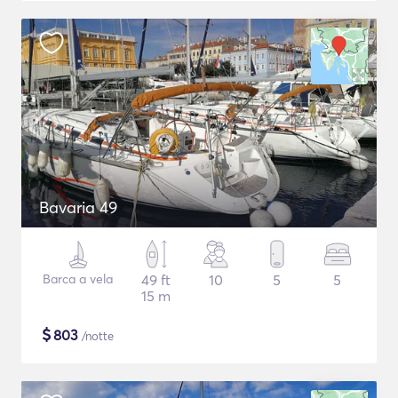
Bavaria 49
Barca a vela
49 ft
10
5
5
15 m
$
803
/notte