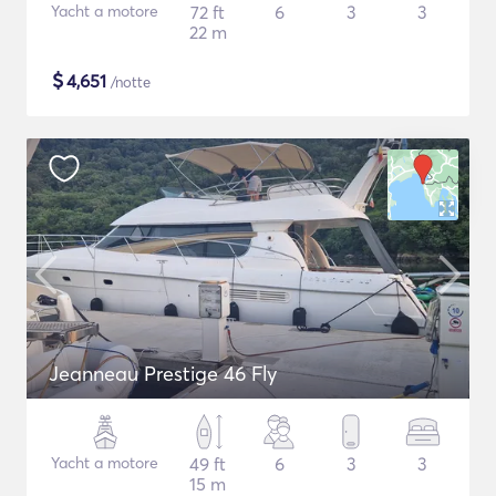
Yacht a motore
72 ft
6
3
3
22 m
$
4,651
/notte
Jeanneau Prestige 46 Fly
Yacht a motore
49 ft
6
3
3
15 m