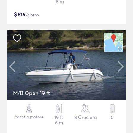
8 m
$
516
/giorno
M/B Open 19 ft
Yacht a motore
19 ft
8 Crociera
0
6 m