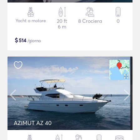
Yacht a motore
20 ft
8 Crociera
0
6 m
$
514
/giorno
AZIMUT AZ 40