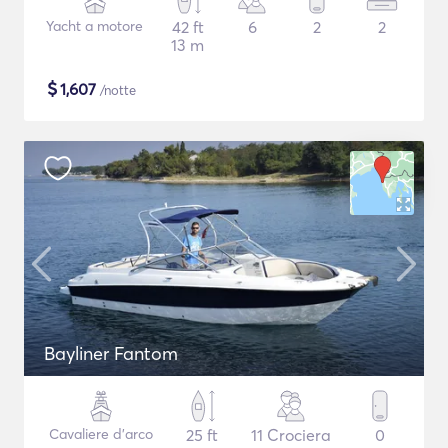
Yacht a motore
42 ft
6
2
2
13 m
$
1,607
/notte
Bayliner Fantom
Cavaliere d'arco
25 ft
11 Crociera
0