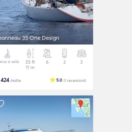
eanneau 35 One Design
rca a vela
35 ft
6
2
3
11 m
$
424
5.0
/notte
(1
recensioni
)