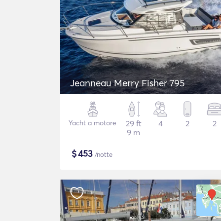
Jeanneau Merry Fisher 795
Yacht a motore
29 ft
4
2
2
9 m
$
453
/notte