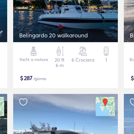
Belingardo 20 walkaround
B
Yacht a motore
20 ft
6 Crociera
1
Ba
6 m
$
287
/giorno