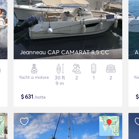
Jeanneau CAP CAMARAT 8,5 CC
A
Yacht a motore
30 ft
2
1
2
Ya
9 m
$
631
/notte