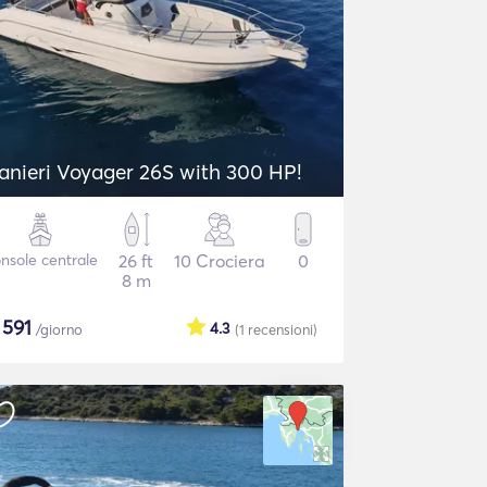
anieri Voyager 26S with 300 HP!
nsole centrale
26 ft
10 Crociera
0
8 m
$
591
4.3
/giorno
(1
recensioni
)