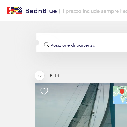
BednBlue
| Il prezzo include sempre l'
Filtri