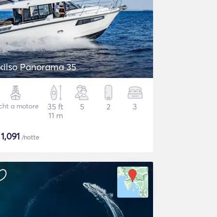
kilso Panorama 35
cht a motore
35 ft
5
2
3
11 m
$
1,091
/notte