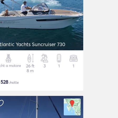
tlantic Yachts Suncruiser 730
cht a motore
26 ft
3
1
1
8 m
$
528
/notte