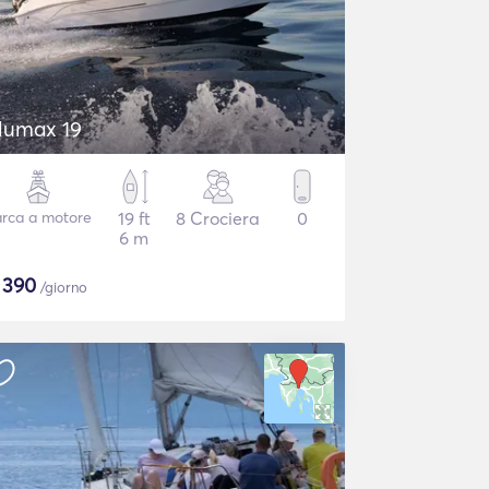
lumax 19
rca a motore
19 ft
8 Crociera
0
6 m
$
390
/giorno