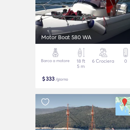
Motor Boat 580 WA
Barca a motore
18 ft
6 Crociera
0
5 m
$
333
/giorno