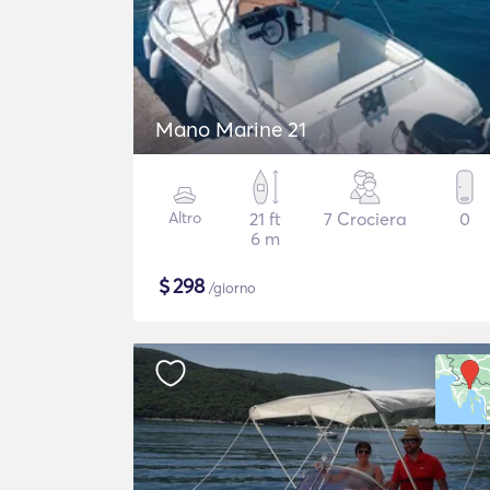
Mano Marine 21
Altro
21 ft
7 Crociera
0
6 m
$
298
/giorno