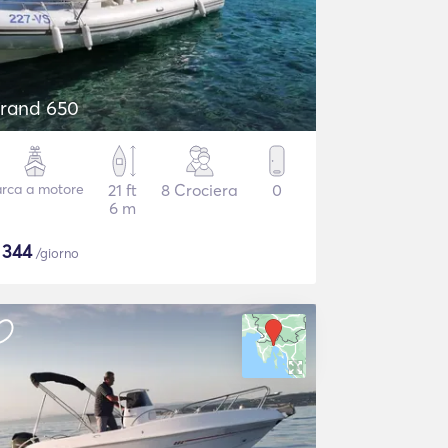
rand 650
rca a motore
21 ft
8 Crociera
0
6 m
$
344
/giorno