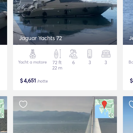
Jaguar Yachts 72
J
Yacht a motore
72 ft
6
3
3
Ba
22 m
$
4,651
/notte