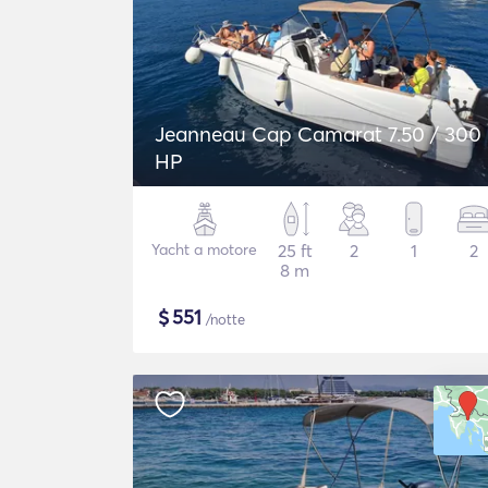
Jeanneau Cap Camarat 7.50 / 300
HP
Yacht a motore
25 ft
2
1
2
8 m
$
551
/notte