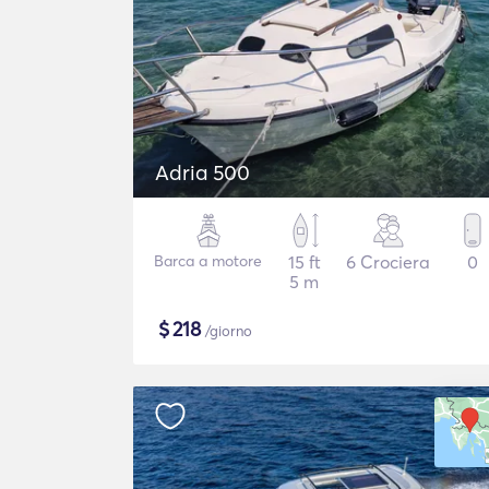
Adria 500
Barca a motore
15 ft
6 Crociera
0
5 m
$
218
/giorno