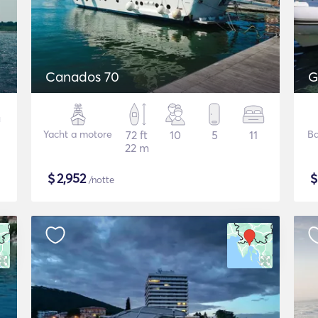
Canados 70
G
Yacht a motore
72 ft
10
5
11
Ba
22 m
$
2,952
/notte