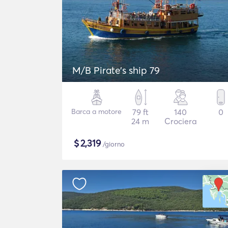
M/B Pirate's ship 79
Barca a motore
79 ft
140
0
24 m
Crociera
$
2,319
/giorno