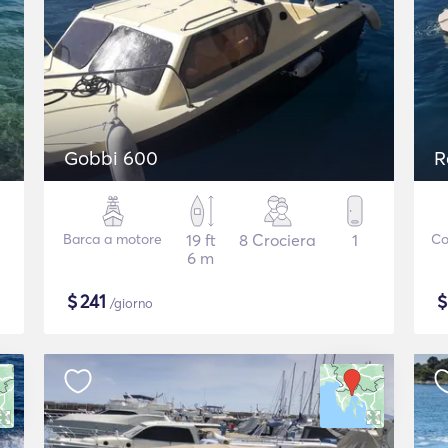
Gobbi 600
R
Barca a motore
19 ft
8 Crociera
1
Co
6 m
$
241
/giorno