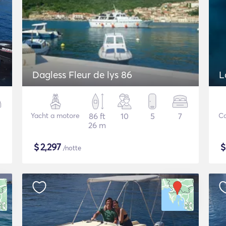
Dagless Fleur de lys 86
L
Yacht a motore
86 ft
10
5
7
C
26 m
$
2,297
/notte