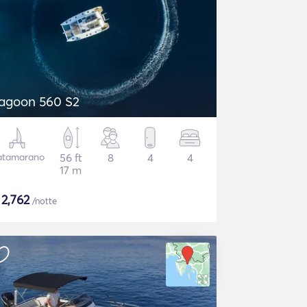
agoon 560 S2
atamarano
56 ft
8
4
4
17 m
$
2,762
/notte