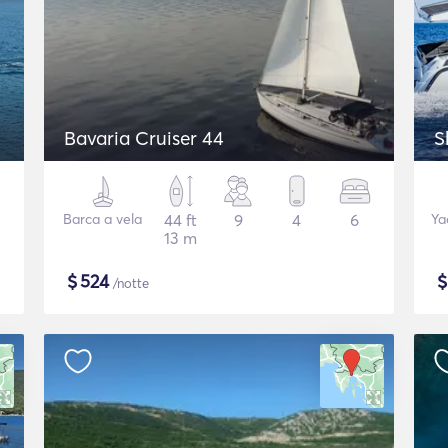
Bavaria Cruiser 44
S
Barca a vela
44 ft
9
4
6
Ya
13 m
$
524
/notte