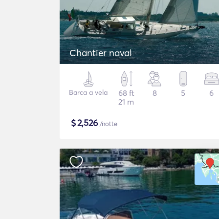
Chantier naval
Barca a vela
68 ft
8
5
6
21 m
$
2,526
/notte