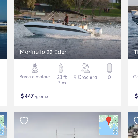
Marinello 22 Eden
T
Barca a motore
23 ft
9 Crociera
0
Go
7 m
$
447
/giorno