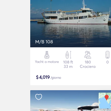
M/B 108
Yacht a motore
108 ft
180
0
33 m
Crociera
$
4,019
/giorno