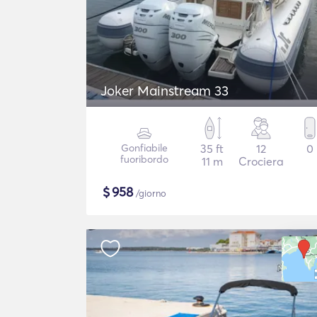
Joker Mainstream 33
Gonfiabile
35 ft
12
0
fuoribordo
11 m
Crociera
$
958
/giorno