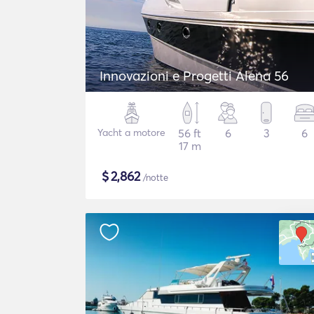
Innovazioni e Progetti Alena 56
Yacht a motore
56 ft
6
3
6
17 m
$
2,862
/notte