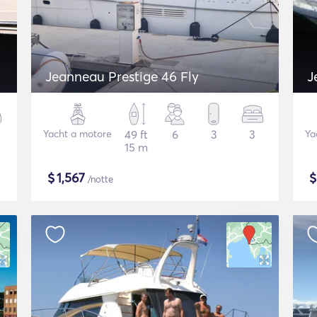
Jeanneau Prestige 46 Fly
J
Yacht a motore
49 ft
6
3
3
Ya
15 m
$
1,567
/notte