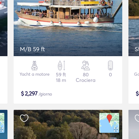
M/B 59 ft
S
Yacht a motore
59 ft
80
0
Go
18 m
Crociera
$
2,297
/giorno