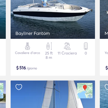
Bayliner Fantom
M
Cavaliere d'arco
25 ft
11 Crociera
0
Ya
8 m
$
516
/giorno