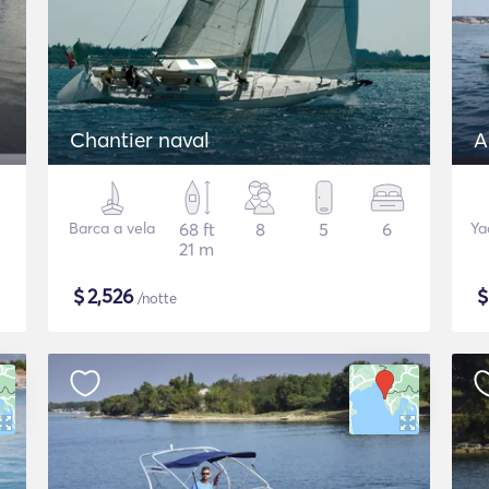
Chantier naval
A
Barca a vela
68 ft
8
5
6
Ya
21 m
$
2,526
/notte