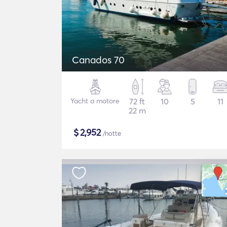
Canados 70
Yacht a motore
72 ft
10
5
11
22 m
$
2,952
/notte