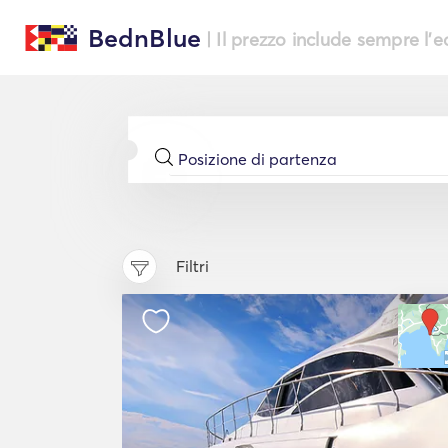
BednBlue
| Il prezzo include sempre l'
Filtri