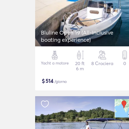
Bluline Open 19 (All-inclusive
boating experience)
Yacht a motore
20 ft
8 Crociera
0
6 m
$
514
/giorno