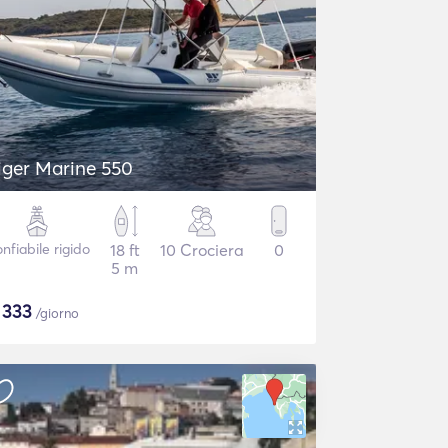
iger Marine 550
nfiabile rigido
18 ft
10 Crociera
0
5 m
$
333
/giorno