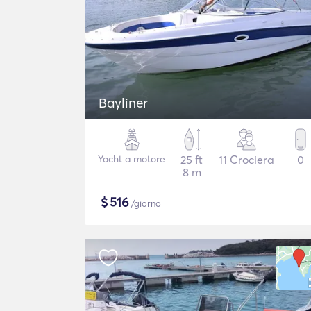
Bayliner
Yacht a motore
25 ft
11 Crociera
0
8 m
$
516
/giorno