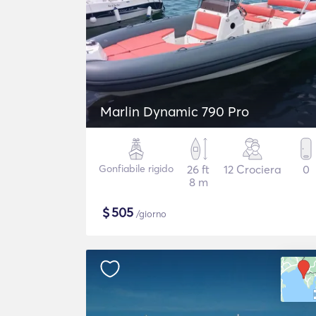
Marlin Dynamic 790 Pro
Gonfiabile rigido
26 ft
12 Crociera
0
8 m
$
505
/giorno