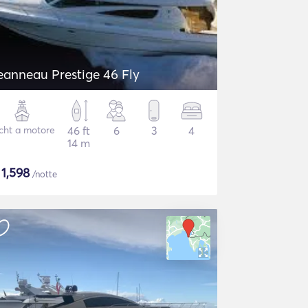
eanneau Prestige 46 Fly
cht a motore
46 ft
6
3
4
14 m
$
1,598
/notte