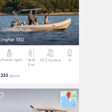
tingher 550
nfiabile rigido
18 ft
10 Crociera
0
5 m
$
333
/giorno