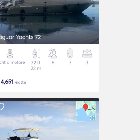
aguar Yachts 72
cht a motore
72 ft
6
3
3
22 m
$
4,651
/notte