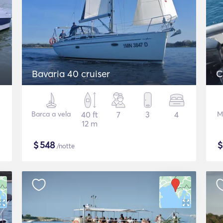
Bavaria 40 cruiser
C
Barca a vela
40 ft
7
3
4
M
12 m
$
548
/notte