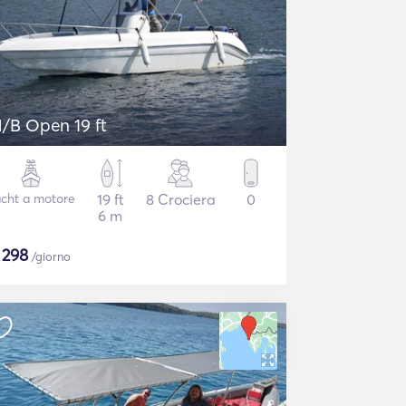
/B Open 19 ft
cht a motore
19 ft
8 Crociera
0
6 m
$
298
/giorno