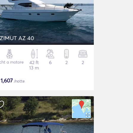
ZIMUT AZ 40
cht a motore
42 ft
6
2
2
13 m
$
1,607
/notte