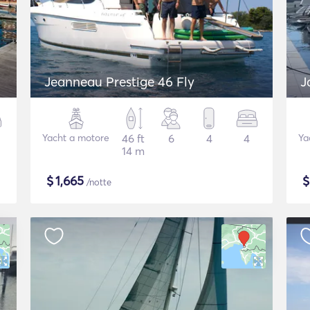
Jeanneau Prestige 46 Fly
J
Yacht a motore
46 ft
6
4
4
Ya
14 m
$
1,665
/notte