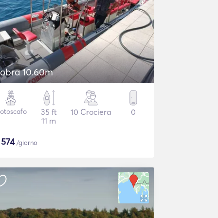
obra 10.60m
otoscafo
35 ft
10 Crociera
0
11 m
$
574
/giorno