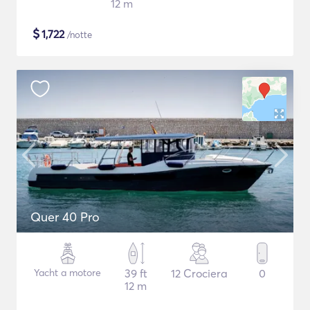
12 m
$
1,722
/notte
Quer 40 Pro
Yacht a motore
39 ft
12 Crociera
0
12 m