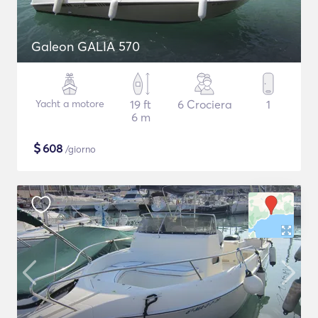
Galeon GALIA 570
Yacht a motore
19 ft
6 Crociera
1
6 m
$
608
/giorno