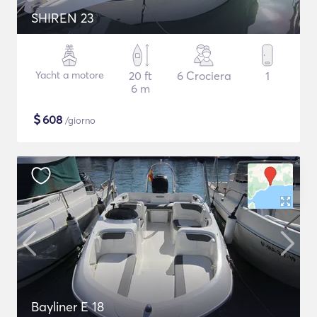
SHIREN 23
Yacht a motore
20 ft
6 Crociera
1
6 m
$
608
/giorno
Bayliner E 18