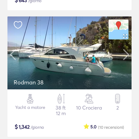
$
643
/giorno
Rodman 38
Yacht a motore
38 ft
10 Crociera
2
12 m
$
1,342
5.0
/giorno
(10
recensioni
)