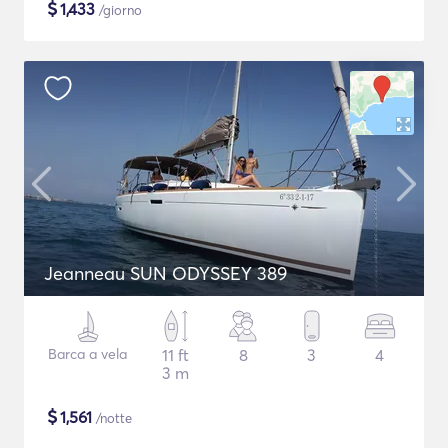
$
1,433
/giorno
Jeanneau SUN ODYSSEY 389
Barca a vela
11 ft
8
3
4
3 m
$
1,561
/notte