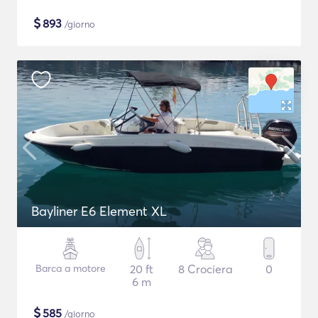
$
893
/giorno
Bayliner E6 Element XL
Barca a motore
20 ft
8 Crociera
0
6 m
$
585
/giorno