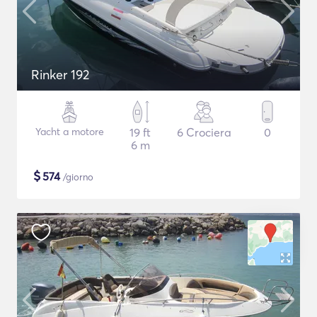
Rinker 192
Yacht a motore
19 ft
6 Crociera
0
6 m
$
574
/giorno