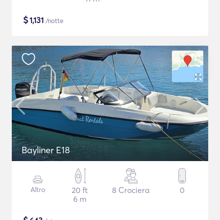
$
1,131
/notte
Bayliner E18
Altro
20 ft
8 Crociera
0
6 m