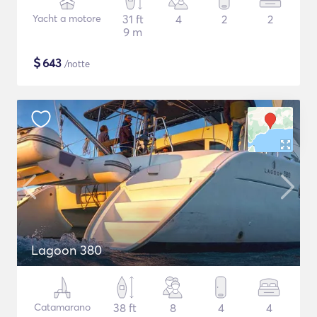
Yacht a motore
31 ft
4
2
2
9 m
$
643
/notte
Lagoon 380
Catamarano
38 ft
8
4
4