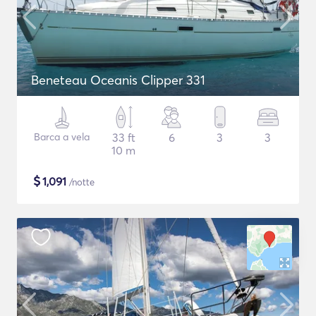
Beneteau Oceanis Clipper 331
Barca a vela
33 ft
6
3
3
10 m
$
1,091
/notte