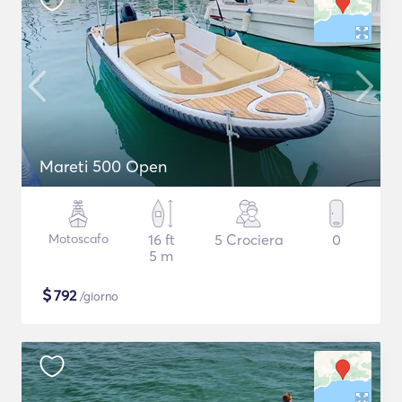
Mareti 500 Open
Motoscafo
16 ft
5 Crociera
0
5 m
$
792
/giorno