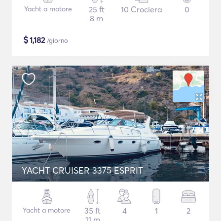
Yacht a motore
25 ft
10 Crociera
0
8 m
$
1,182
/giorno
YACHT CRUISER 3375 ESPRIT
Yacht a motore
35 ft
4
1
2
11 m