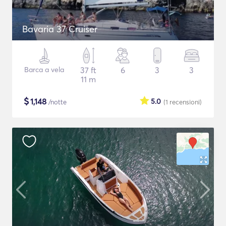
Bavaria 37 Cruiser
Barca a vela
37 ft
6
3
3
11 m
$
1,148
5.0
/notte
(1
recensioni
)