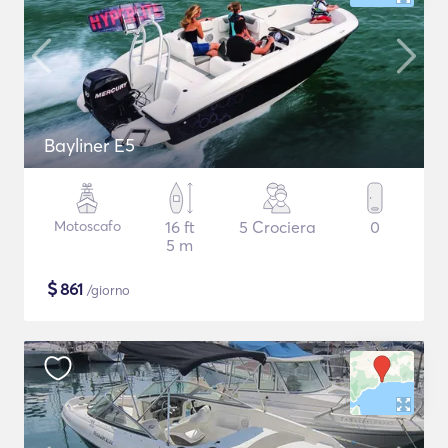
Bayliner E5
Motoscafo
16 ft
5 Crociera
0
5 m
$
861
/giorno