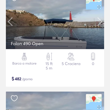
Falon 490 Open
Barca a motore
15 ft
5 Crociera
0
5 m
$
482
/giorno