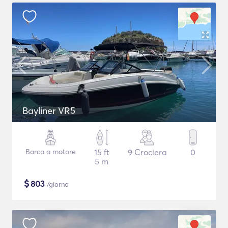
Bayliner VR5
Barca a motore
15 ft
9 Crociera
0
5 m
$
803
/giorno