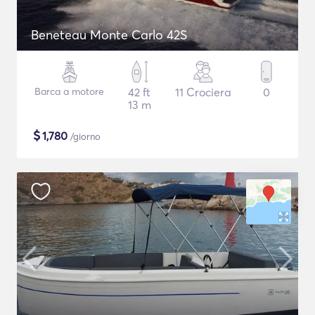
Beneteau Monte Carlo 42S
Barca a motore
42 ft
11 Crociera
0
13 m
$
1,780
/giorno