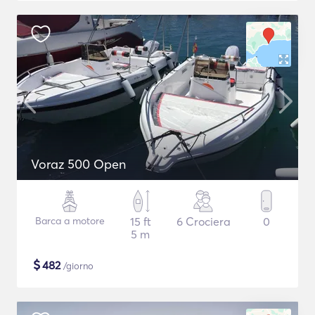
Voraz 500 Open
Barca a motore
15 ft
6 Crociera
0
5 m
$
482
/giorno