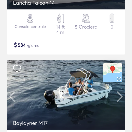
Lancha Falcon 14
Console centrale
14 ft
5 Crociera
0
4 m
$
534
/giorno
Baylayner M17