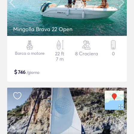
Mingolla Brava 22 Open
Barca a motore
22 ft
8 Crociera
0
7 m
$
746
/giorno