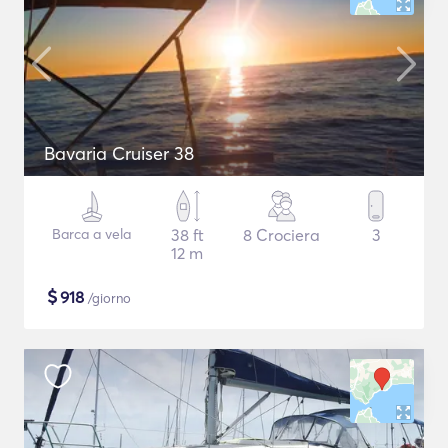
Bavaria Cruiser 38
Barca a vela
38 ft
8 Crociera
3
12 m
$
918
/giorno