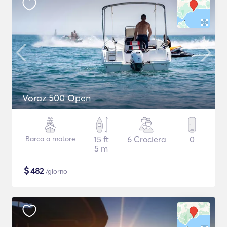
Voraz 500 Open
Barca a motore
15 ft
6 Crociera
0
5 m
$
482
/giorno