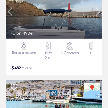
Falon 490+
Barca a motore
15 ft
5 Crociera
0
5 m
$
482
/giorno