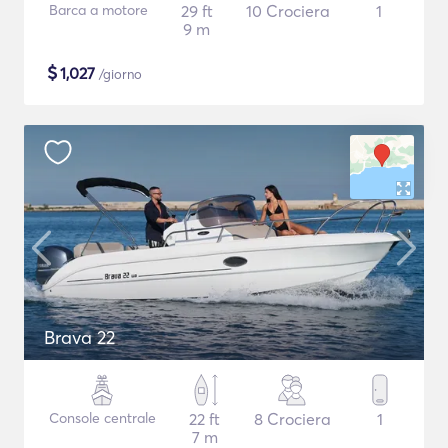
Barca a motore
29 ft
10 Crociera
1
9 m
$
1,027
/giorno
Brava 22
Console centrale
22 ft
8 Crociera
1
7 m