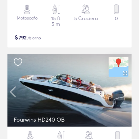
Motoscafo
15 ft
5 Crociera
0
5 m
$
792
/giorno
Fourwins HD240 OB