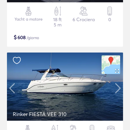
Yacht a motore
18 ft
6 Crociera
0
5 m
$
608
/giorno
Rinker FIESTA VEE 310