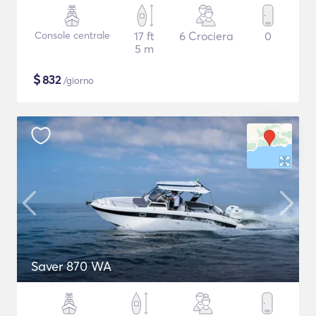
Console centrale
17 ft
6 Crociera
0
5 m
$
832
/giorno
Saver 870 WA