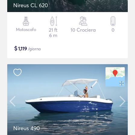
Nireus CL 620
Motoscafo
21 ft
10 Crociera
0
6 m
$
1,119
/giorno
Nireus 490