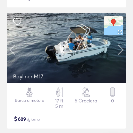
Bayliner M17
Barca a motore
17 ft
6 Crociera
0
5 m
$
689
/giorno