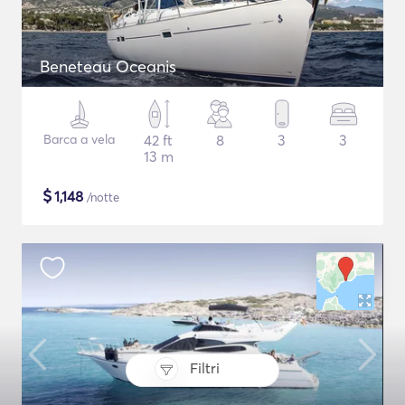
Beneteau Oceanis
Barca a vela
42 ft
8
3
3
13 m
$
1,148
/notte
Filtri