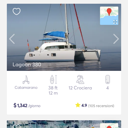
Lagoon 380
Catamarano
38 ft
12 Crociera
4
12 m
$
1,342
4.9
/giorno
(105
recensioni
)