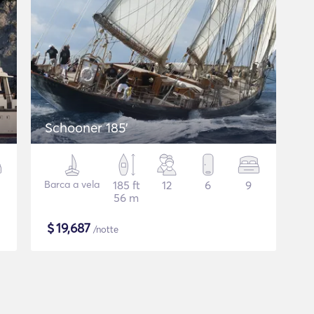
Schooner 185'
Barca a vela
185 ft
12
6
9
56 m
$
19,687
/notte