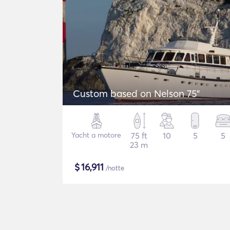
Custom based on Nelson 75"
Yacht a motore
75 ft
10
5
5
23 m
$
16,911
/notte