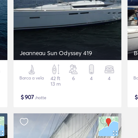
Jeanneau Sun Odyssey 419
B
Barca a vela
42 ft
6
4
4
Ba
13 m
$
907
/notte