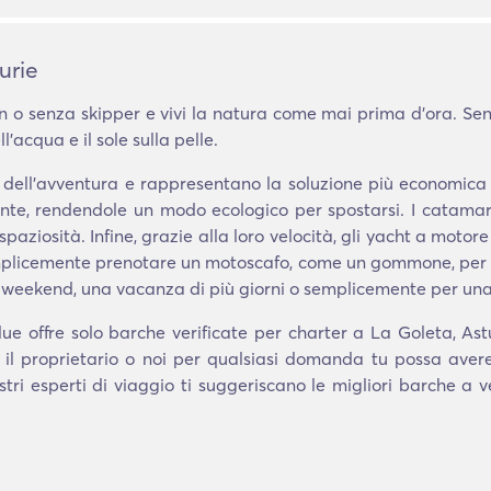
urie
 o senza skipper e vivi la natura come mai prima d'ora. Senz
'acqua e il sole sulla pelle.
i dell'avventura e rappresentano la soluzione più economic
te, rendendole un modo ecologico per spostarsi. I catamara
spaziosità. Infine, grazie alla loro velocità, gli yacht a motore
semplicemente prenotare un motoscafo, come un gommone, per u
 weekend, una vacanza di più giorni o semplicemente per una
e offre solo barche verificate per charter a La Goleta, Ast
 il proprietario o noi per qualsiasi domanda tu possa aver
stri esperti di viaggio ti suggeriscano le migliori barche a