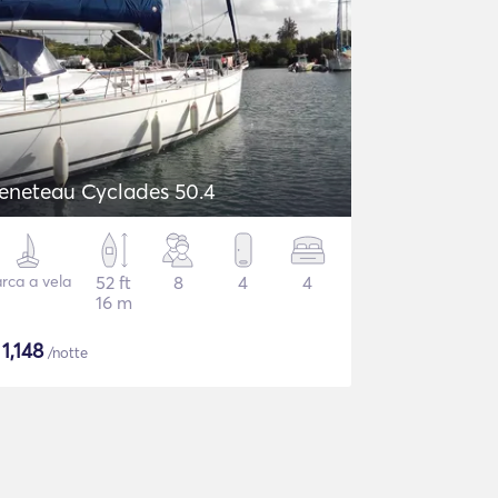
eneteau Cyclades 50.4
rca a vela
52 ft
8
4
4
16 m
$
1,148
/notte