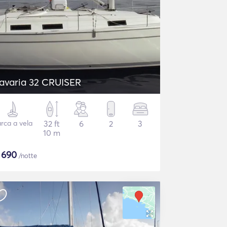
avaria 32 CRUISER
rca a vela
32 ft
6
2
3
10 m
$
690
/notte