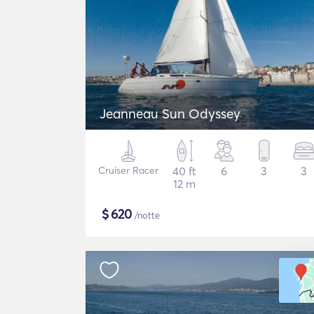
Jeanneau Sun Odyssey
Cruiser Racer
40 ft
6
3
3
12 m
$
620
/notte