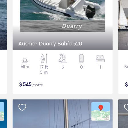
Ausmar Duarry Bahía 520
J
Altro
17 ft
6
0
1
B
5 m
$
545
/notte