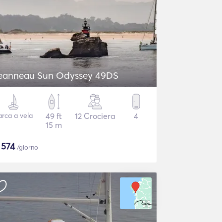
eanneau Sun Odyssey 49DS
arca a vela
49 ft
12 Crociera
4
15 m
$
574
/giorno