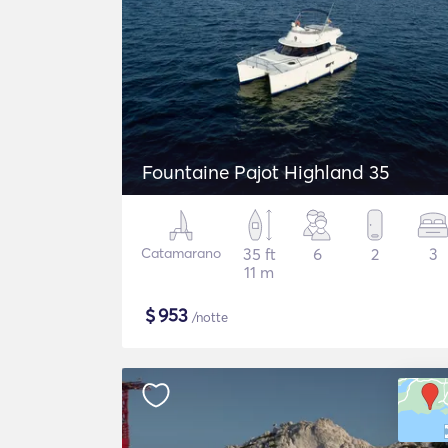
Fountaine Pajot Highland 35
Catamarano
35 ft
6
2
3
11 m
$
953
/notte