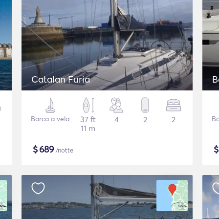
Catalan Furia
B
Barca a vela
37 ft
4
2
2
Ba
11 m
$
689
/notte