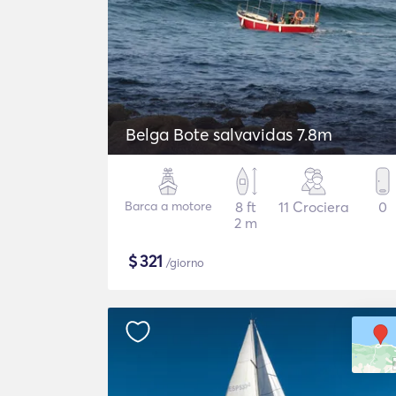
Belga Bote salvavidas 7.8m
Barca a motore
8 ft
11 Crociera
0
2 m
$
321
/giorno