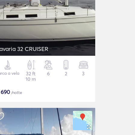
avaria 32 CRUISER
rca a vela
32 ft
6
2
3
10 m
$
690
/notte