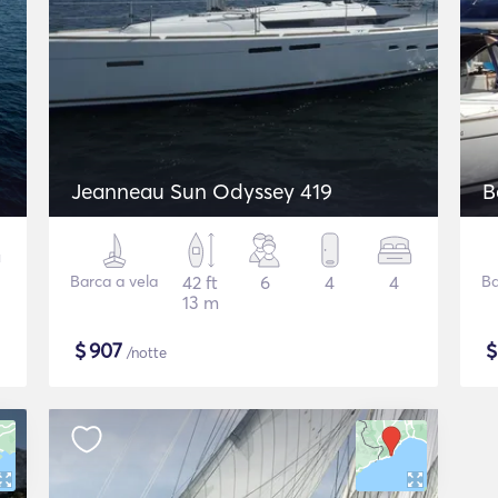
Jeanneau Sun Odyssey 419
B
Barca a vela
42 ft
6
4
4
Ba
13 m
$
907
/notte