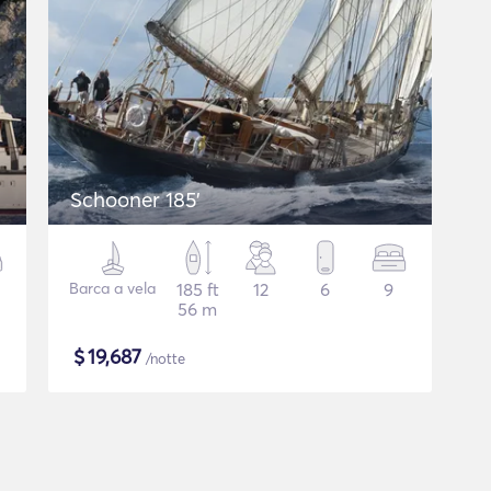
Schooner 185'
Barca a vela
185 ft
12
6
9
56 m
$
19,687
/notte