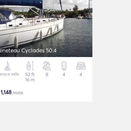
eneteau Cyclades 50.4
rca a vela
52 ft
8
4
4
16 m
$
1,148
/notte