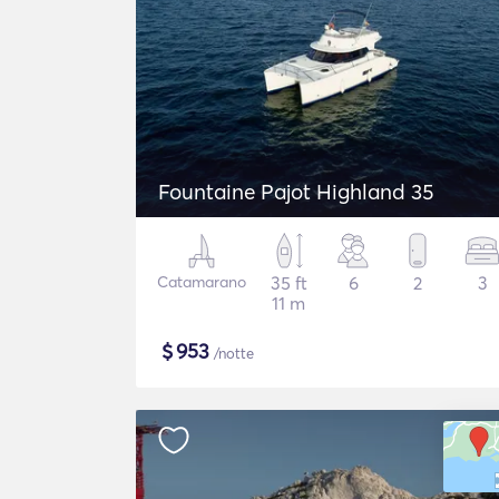
Fountaine Pajot Highland 35
Catamarano
35 ft
6
2
3
11 m
$
953
/notte