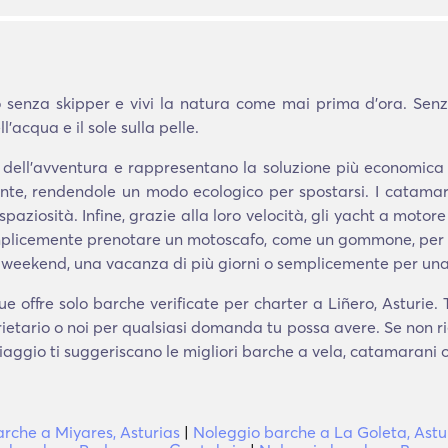
senza skipper e vivi la natura come mai prima d'ora. Senza 
'acqua e il sole sulla pelle.
i dell'avventura e rappresentano la soluzione più economic
te, rendendole un modo ecologico per spostarsi. I catamara
spaziosità. Infine, grazie alla loro velocità, gli yacht a motore
semplicemente prenotare un motoscafo, come un gommone, per u
 weekend, una vacanza di più giorni o semplicemente per una
 offre solo barche verificate per charter a Liñero, Asturie.
rietario o noi per qualsiasi domanda tu possa avere. Se non r
 viaggio ti suggeriscano le migliori barche a vela, catamarani 
rche a Miyares, Asturias
|
Noleggio barche a La Goleta, Astu