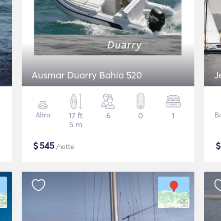
Ausmar Duarry Bahía 520
J
Altro
17 ft
6
0
1
B
5 m
$
545
/notte