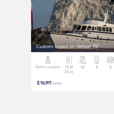
Custom based on Nelson 75"
Yacht a motore
75 ft
10
5
5
23 m
$
16,911
/notte