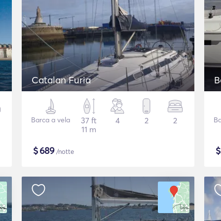
Catalan Furia
B
Barca a vela
37 ft
4
2
2
Ba
11 m
$
689
/notte