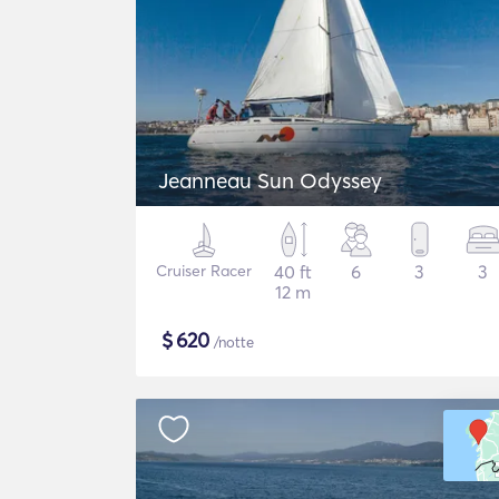
Jeanneau Sun Odyssey
Cruiser Racer
40 ft
6
3
3
12 m
$
620
/notte