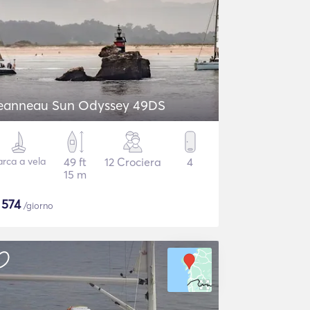
eanneau Sun Odyssey 49DS
arca a vela
49 ft
12 Crociera
4
15 m
$
574
/giorno