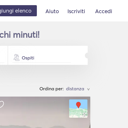
iungi elenco
Aiuto
Iscriviti
Accedi
chi minuti!
Ospiti
Ordina per:
>