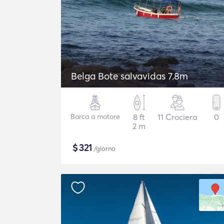
Belga Bote salvavidas 7.8m
Barca a motore
8 ft
11 Crociera
0
2 m
$
321
/giorno