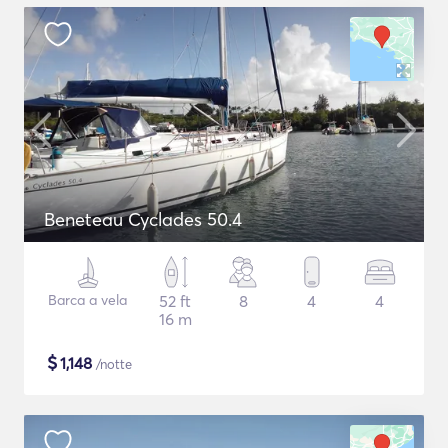
Beneteau Cyclades 50.4
Barca a vela
52 ft
8
4
4
16 m
$
1,148
/notte