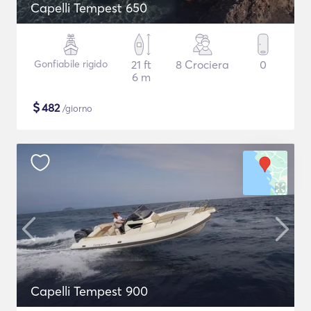
Capelli Tempest 650
Gonfiabile rigido
21 ft
8 Crociera
0
6 m
$
482
/giorno
Capelli Tempest 900