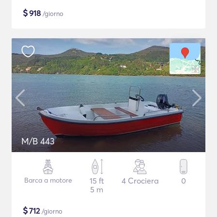
$
918
/giorno
M/B 443
Barca a motore
15 ft
4 Crociera
0
5 m
$
712
/giorno