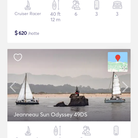
Cruiser Racer
40 ft
6
3
3
12 m
$
620
/notte
Jeanneau Sun Odyssey 49DS