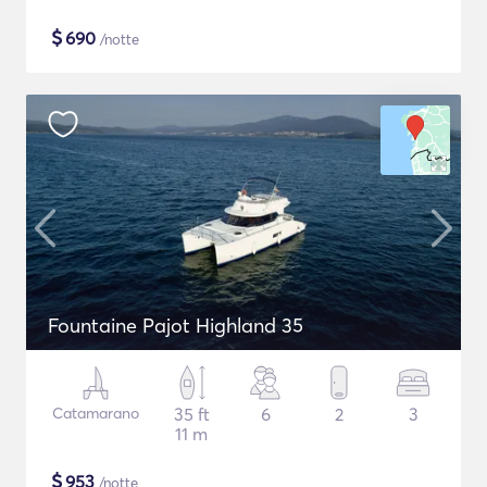
$
690
/notte
Fountaine Pajot Highland 35
Catamarano
35 ft
6
2
3
11 m
$
953
/notte