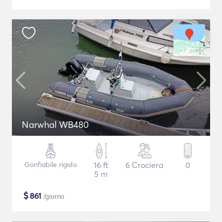
Narwhal WB480
Gonfiabile rigido
16 ft
6 Crociera
0
5 m
$
861
/giorno