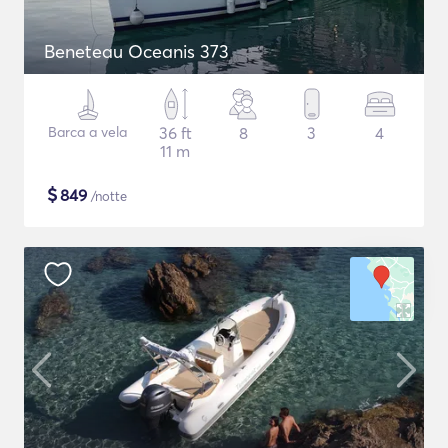
Beneteau Oceanis 373
Barca a vela
36 ft
8
3
4
11 m
$
849
/notte