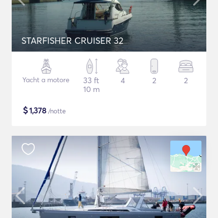
STARFISHER CRUISER 32
Yacht a motore
33 ft
4
2
2
10 m
$
1,378
/notte