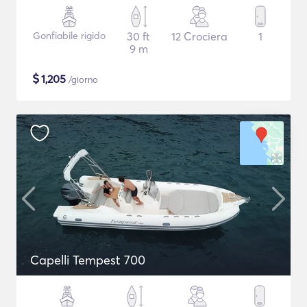
Gonfiabile rigido
30 ft
12 Crociera
1
9 m
$
1,205
/giorno
Capelli Tempest 700