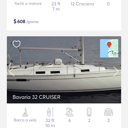
Yacht a motore
23 ft
12 Crociera
0
7 m
$
608
/giorno
Bavaria 32 CRUISER
Barca a vela
32 ft
6
2
3
10 m