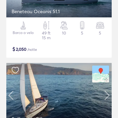
Beneteau Oceanis 51.1
Barca a vela
49 ft
10
5
5
15 m
$
2,050
/notte