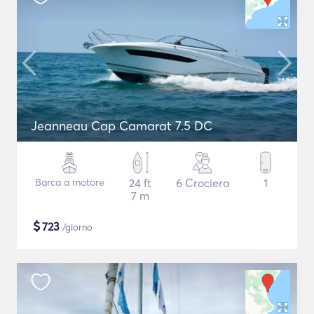
Jeanneau Cap Camarat 7.5 DC
Barca a motore
24 ft
6 Crociera
1
7 m
$
723
/giorno