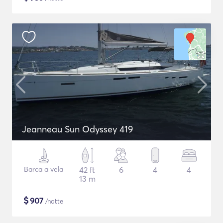
Jeanneau Sun Odyssey 419
Barca a vela
42 ft
6
4
4
13 m
$
907
/notte