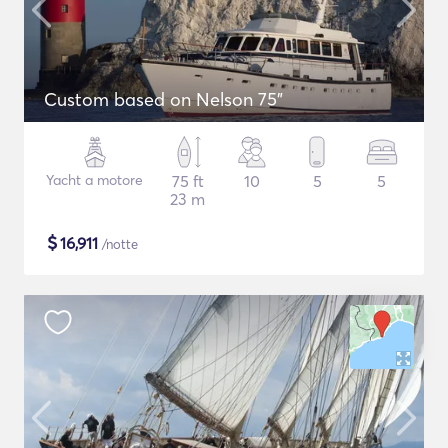
Custom based on Nelson 75"
Yacht a motore
75 ft
10
5
5
23 m
$
16,911
/notte