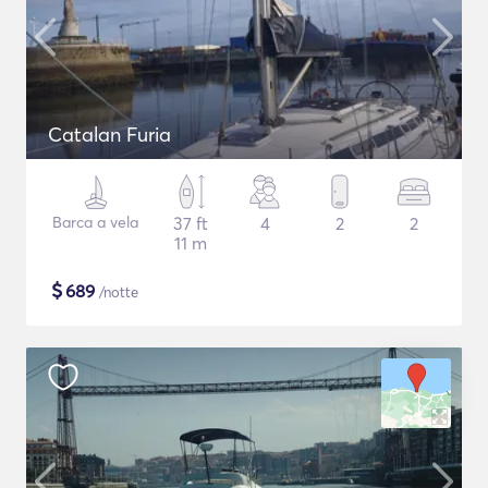
Catalan Furia
Barca a vela
37 ft
4
2
2
11 m
$
689
/notte