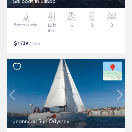
Sailboat in Bilbao
Barca a vela
12 ft
6
3
3
4 m
$
1,739
/notte
Jeanneau Sun Odyssey