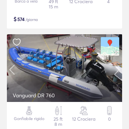
Barca a vela
49 ft
12 Crociera
4
15 m
$
574
/giorno
Vanguard DR 760
Gonfiabile rigido
25 ft
12 Crociera
0
8 m