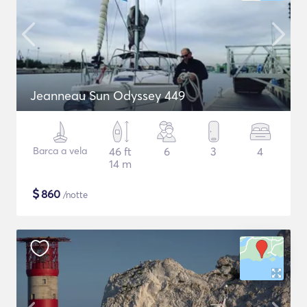
Jeanneau Sun Odyssey 449
Barca a vela
46 ft
6
3
4
14 m
$
860
/notte