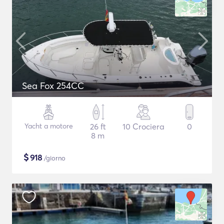
Sea Fox 254CC
Yacht a motore
26 ft
10 Crociera
0
8 m
$
918
/giorno