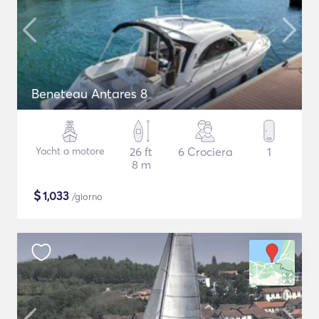
Beneteau Antares 8
Yacht a motore
26 ft
6 Crociera
1
8 m
$
1,033
/giorno