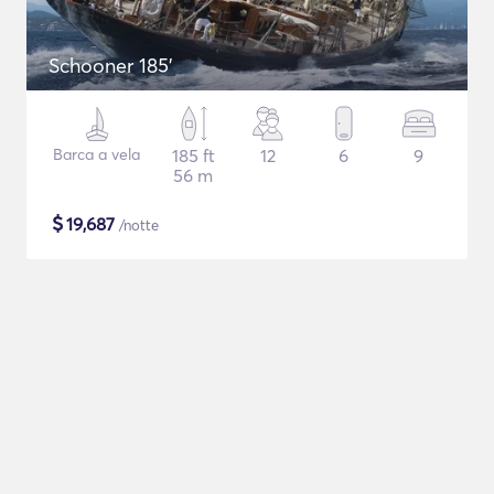
Schooner 185'
Barca a vela
185 ft
12
6
9
56 m
$
19,687
/notte