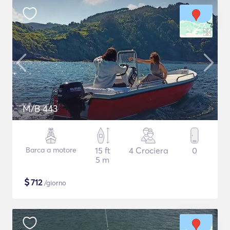
M/B 443
Barca a motore
15 ft
4 Crociera
0
5 m
$
712
/giorno