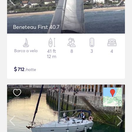
Beneteau First 40.7
Barca a vela
41 ft
8
3
4
12 m
$
712
/notte