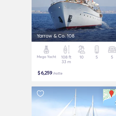
Yarrow & Co. 108
Mega Yacht
108 ft
10
5
5
33 m
$
6,259
/notte