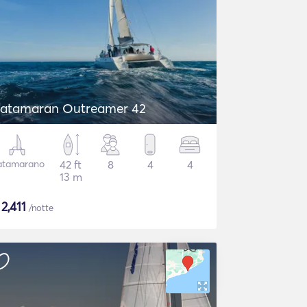
atamaran Outreamer 42
atamarano
42 ft
8
4
4
13 m
$
2,411
/notte