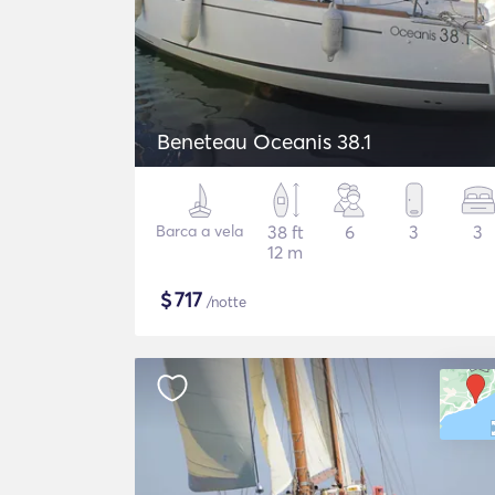
Beneteau Oceanis 38.1
Barca a vela
38 ft
6
3
3
12 m
$
717
/notte