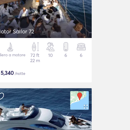
otor Sailor 72
liero a motore
72 ft
10
6
6
22 m
$
5,340
/notte