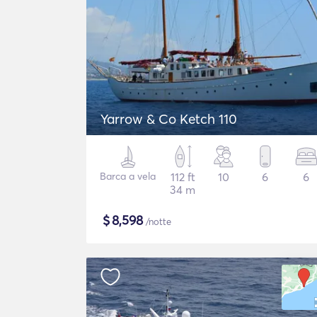
Yarrow & Co Ketch 110
Barca a vela
112 ft
10
6
6
34 m
$
8,598
/notte