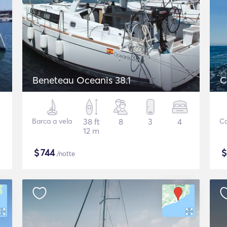
Beneteau Oceanis 38.1
C
Barca a vela
38 ft
8
3
4
C
12 m
$
744
/notte