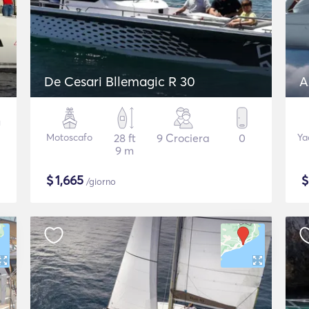
De Cesari Bllemagic R 30
A
Motoscafo
28 ft
9 Crociera
0
Ya
9 m
$
1,665
/giorno