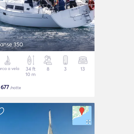
anse 350
rca a vela
34 ft
8
3
13
10 m
$
677
/notte