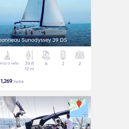
eanneau Sunodyssey 39 DS
rca a vela
39 ft
6
2
2
12 m
$
1,269
/notte