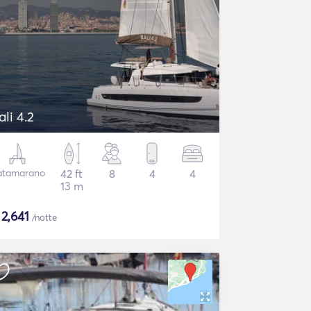
ali 4.2
atamarano
42 ft
8
4
4
13 m
$
2,641
/notte