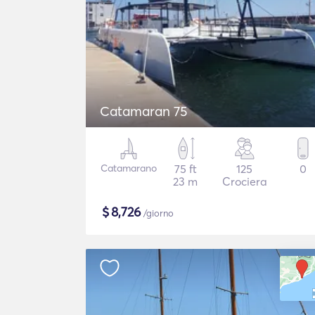
Catamaran 75
Catamarano
75 ft
125
0
23 m
Crociera
$
8,726
/giorno