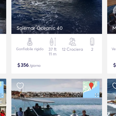
Solemar Oceanic 40
M
Gonfiabile rigido
37 ft
12 Crociera
2
Ve
11 m
$
356
/giorno