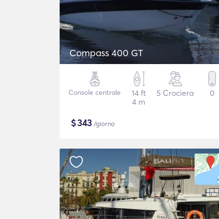
Compass 400 GT
Console centrale
14 ft
5 Crociera
0
4 m
$
343
/giorno