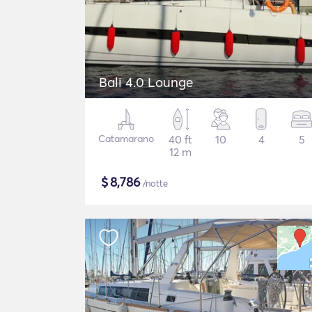
Bali 4.0 Lounge
Catamarano
40 ft
10
4
5
12 m
$
8,786
/notte