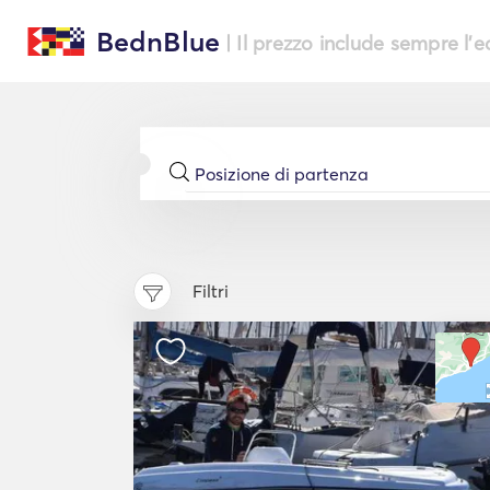
BednBlue
| Il prezzo include sempre l'
Filtri