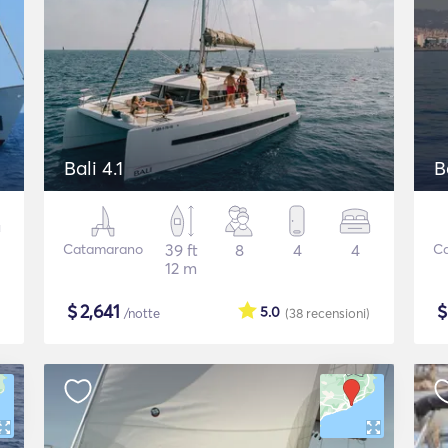
Bali 4.1
B
Catamarano
39 ft
8
4
4
C
12 m
$
2,641
5.0
/notte
(38
recensioni
)