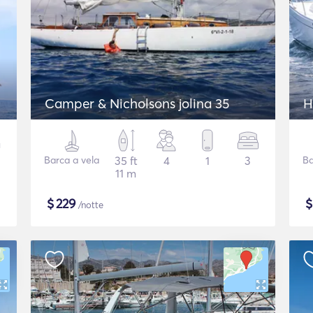
Camper & Nicholsons jolina 35
H
Barca a vela
35 ft
4
1
3
Ba
11 m
$
229
/notte