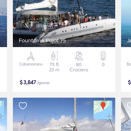
Fountaine Pajot 75
J
Catamarano
75 ft
80
0
Ba
23 m
Crociera
$
3,847
/giorno