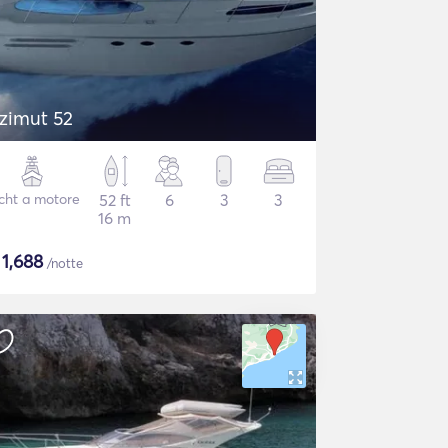
zimut 52
cht a motore
52 ft
6
3
3
16 m
$
1,688
/notte