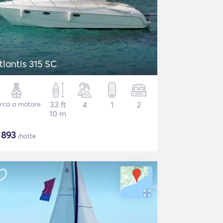
tlantis 315 SC
rca a motore
33 ft
4
1
2
10 m
$
893
/notte