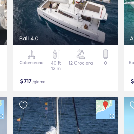
Bali 4.0
A
Catamarano
40 ft
12 Crociera
0
Ba
12 m
$
717
/giorno