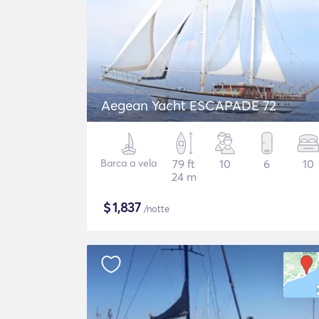
Aegean Yacht ESCAPADE 72
Barca a vela
79 ft
10
6
10
24 m
$
1,837
/notte