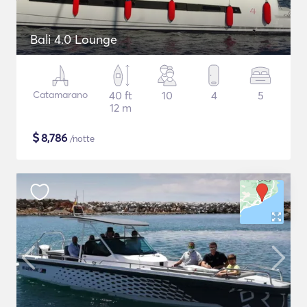
Bali 4.0 Lounge
Catamarano
40 ft
10
4
5
12 m
$
8,786
/notte