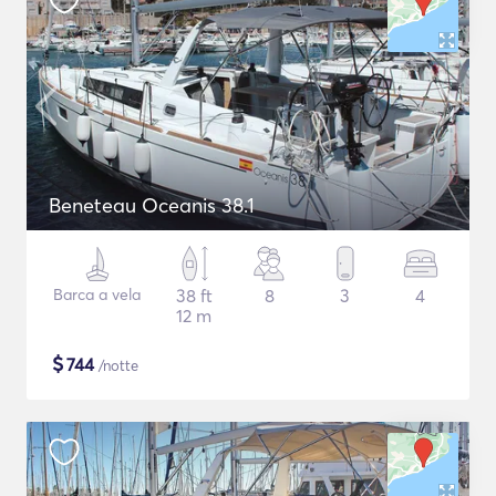
Beneteau Oceanis 38.1
Barca a vela
38 ft
8
3
4
12 m
$
744
/notte