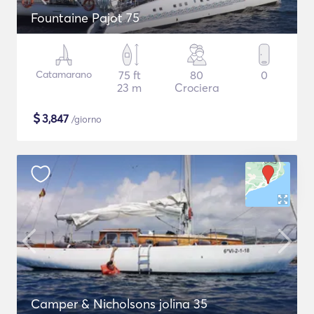
Fountaine Pajot 75
Catamarano
75 ft
80
0
23 m
Crociera
$
3,847
/giorno
Camper & Nicholsons jolina 35