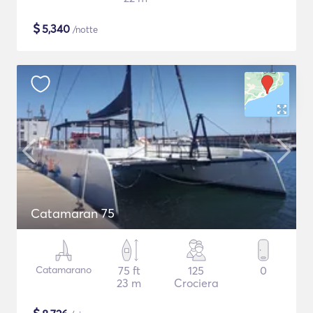
$
5,340
/notte
Catamaran 75
Catamarano
75 ft
125
0
23 m
Crociera