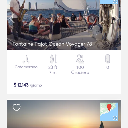
Fontaine Pajot Ocean Voyager 78
Catamarano
23 ft
100
0
7 m
Crociera
$
12,143
/giorno