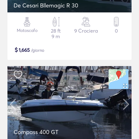
De Cesari Bllemagic R 30
Motoscafo
28 ft
9 Crociera
0
9 m
$
1,665
/giorno
Compass 400 GT