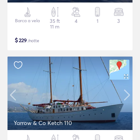
Barca a vela
35 ft
4
1
3
11 m
$
229
/notte
Yarrow & Co Ketch 110