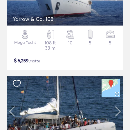
Yarrow & Co. 108
Mega Yacht
108 ft
10
5
5
33 m
$
6,259
/notte