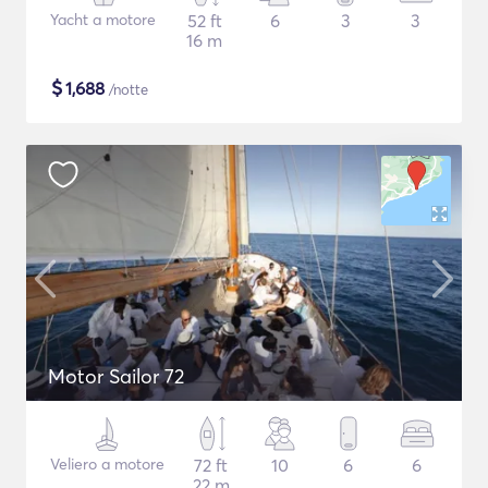
Yacht a motore
52 ft
6
3
3
16 m
$
1,688
/notte
Motor Sailor 72
Veliero a motore
72 ft
10
6
6
22 m