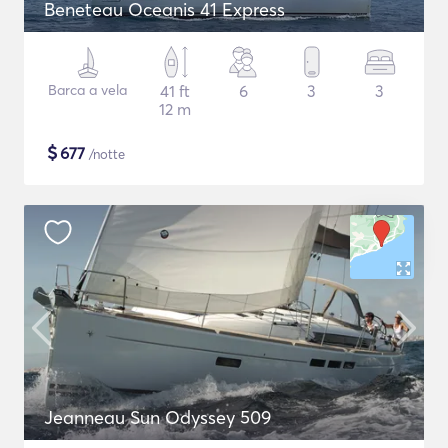
Beneteau Oceanis 41 Express
Barca a vela
41 ft
6
3
3
12 m
$
677
/notte
Jeanneau Sun Odyssey 509