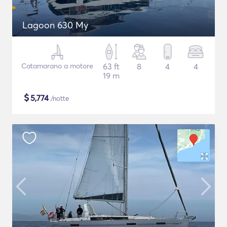
Lagoon 630 My
Catamarano a motore
63 ft
8
4
4
19 m
$
5,774
/notte