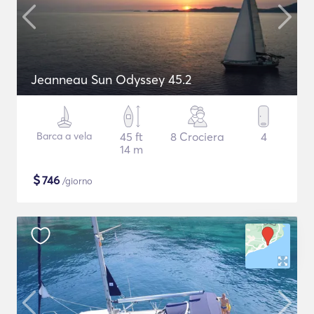
Jeanneau Sun Odyssey 45.2
Barca a vela
45 ft
8 Crociera
4
14 m
$
746
/giorno