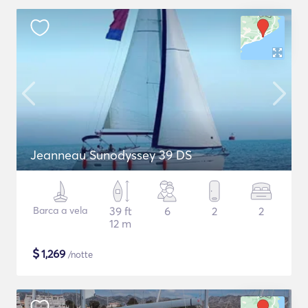
Jeanneau Sunodyssey 39 DS
Barca a vela
39 ft
6
2
2
12 m
$
1,269
/notte