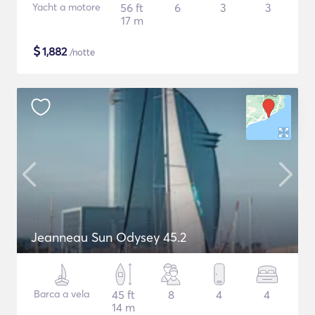
Yacht a motore
56 ft
6
3
3
17 m
$
1,882
/notte
Jeanneau Sun Odysey 45.2
Barca a vela
45 ft
8
4
4
14 m