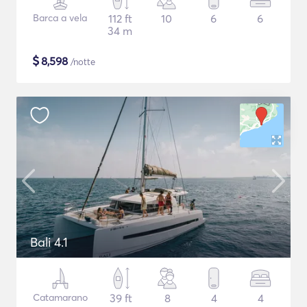
Barca a vela
112 ft
10
6
6
34 m
$
8,598
/notte
Bali 4.1
Catamarano
39 ft
8
4
4