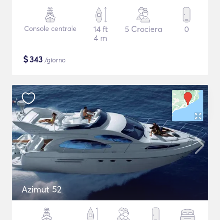
Console centrale
14 ft
5 Crociera
0
4 m
$
343
/giorno
Azimut 52