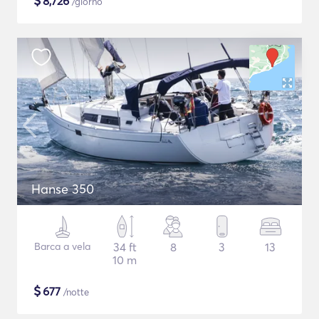
$
8,726
/giorno
Hanse 350
Barca a vela
34 ft
8
3
13
10 m
$
677
/notte