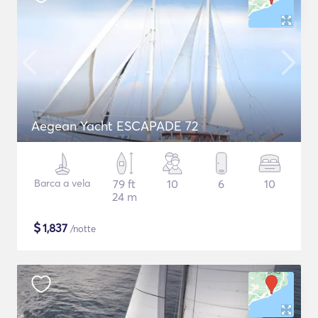
Aegean Yacht ESCAPADE 72
Barca a vela
79 ft
10
6
10
24 m
$
1,837
/notte