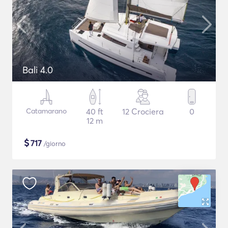
Bali 4.0
Catamarano
40 ft
12 Crociera
0
12 m
$
717
/giorno