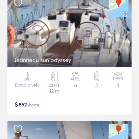
Jeanneau sun odyssey
Barca a vela
40 ft
6
3
3
12 m
$
852
/notte