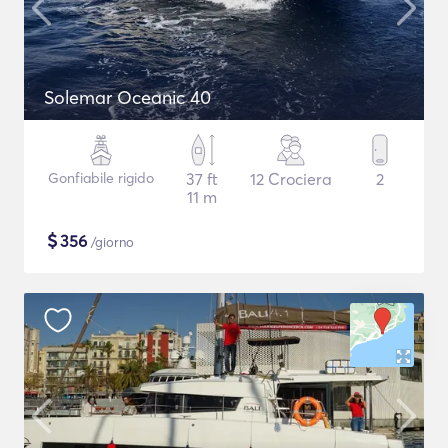
Solemar Oceanic 40
Gonfiabile rigido
37 ft
12 Crociera
2
11 m
$
356
/giorno