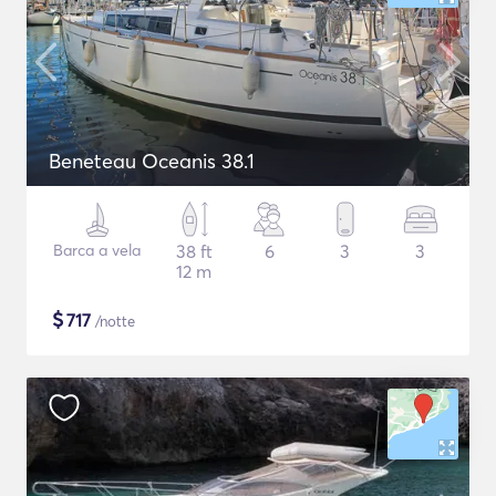
Beneteau Oceanis 38.1
Barca a vela
38 ft
6
3
3
12 m
$
717
/notte