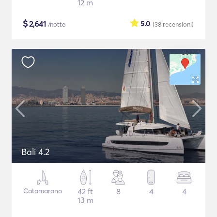
12 m
$
2,641
5.0
/notte
(38
recensioni
)
Bali 4.2
Catamarano
42 ft
8
4
4
13 m