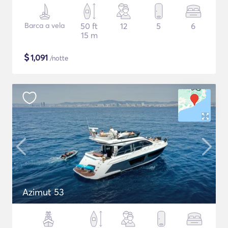
Barca a vela
50 ft
12
5
6
15 m
$
1,091
/notte
Azimut 53