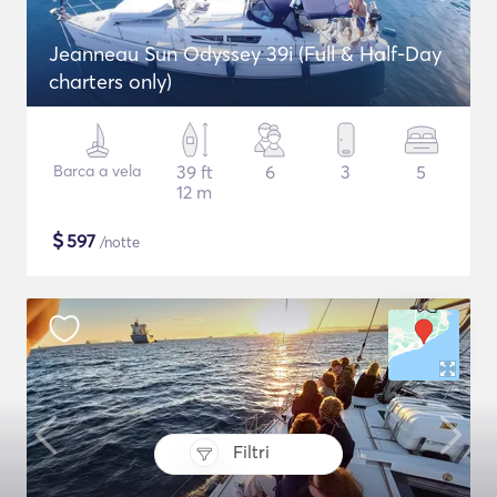
Jeanneau Sun Odyssey 39i (Full & Half-Day
charters only)
Barca a vela
39 ft
6
3
5
12 m
$
597
/notte
Filtri