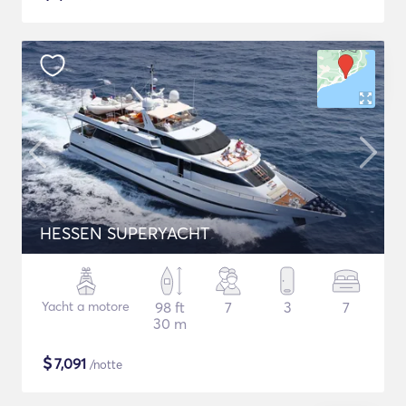
HESSEN SUPERYACHT
Yacht a motore
98 ft
7
3
7
30 m
$
7,091
/notte