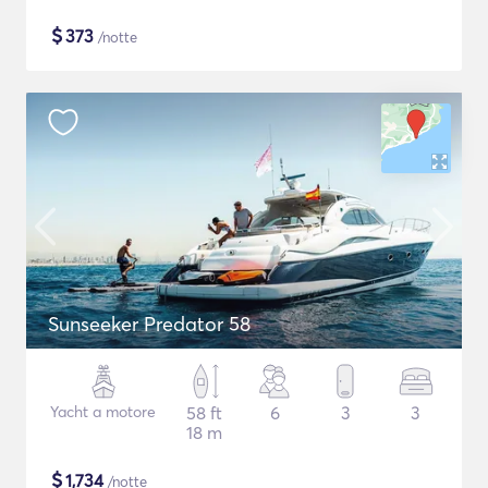
$
373
/notte
Sunseeker Predator 58
Yacht a motore
58 ft
6
3
3
18 m
$
1,734
/notte