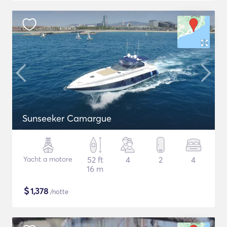
Sunseeker Camargue
Yacht a motore
52 ft
4
2
4
16 m
$
1,378
/notte