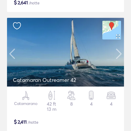
$
2,641
/notte
Catamaran Outreamer 42
Catamarano
42 ft
8
4
4
13 m
$
2,411
/notte