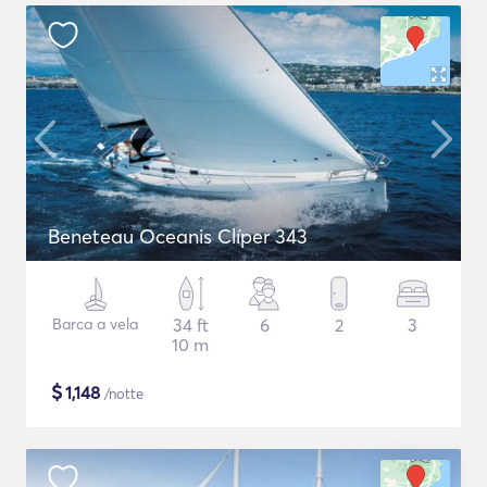
Beneteau Oceanis Clíper 343
Barca a vela
34 ft
6
2
3
10 m
$
1,148
/notte