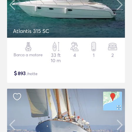
Atlantis 315 SC
Barca a motore
33 ft
4
1
2
10 m
$
893
/notte