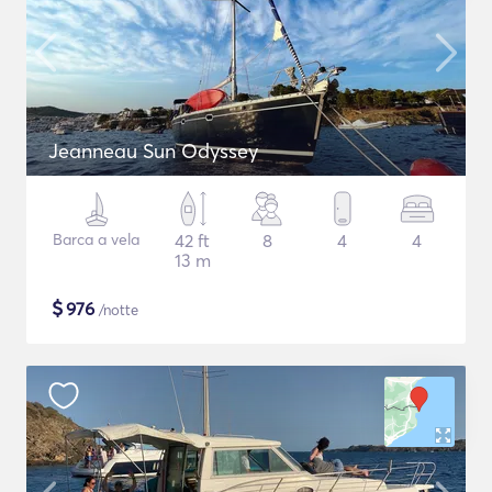
Jeanneau Sun Odyssey
Barca a vela
42 ft
8
4
4
13 m
$
976
/notte