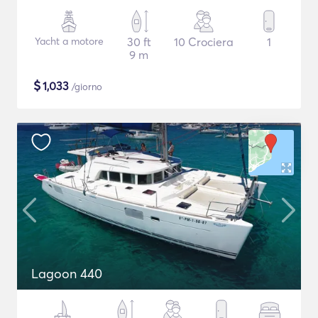
Yacht a motore
30 ft
10 Crociera
1
9 m
$
1,033
/giorno
Lagoon 440