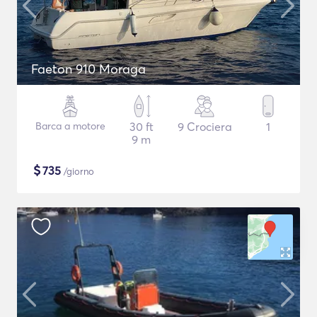
Faeton 910 Moraga
Barca a motore
30 ft
9 Crociera
1
9 m
$
735
/giorno