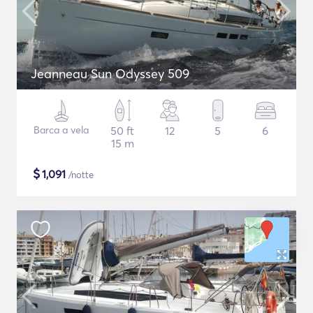
Jeanneau Sun Odyssey 509
Barca a vela
50 ft
12
5
6
15 m
$
1,091
/notte