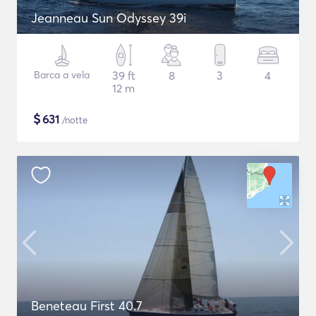
Jeanneau Sun Odyssey 39i
Barca a vela
39 ft
8
3
4
12 m
$
631
/notte
Beneteau First 40.7