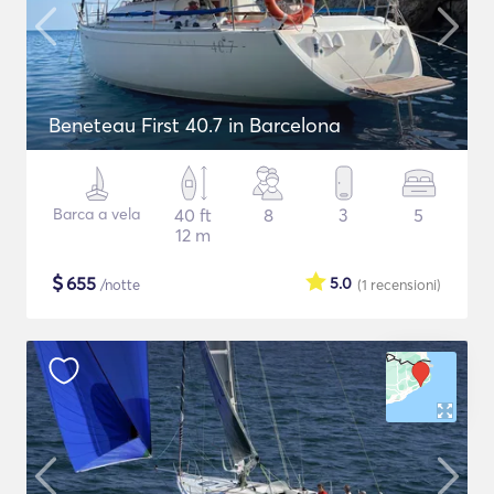
Beneteau First 40.7 in Barcelona
Barca a vela
40 ft
8
3
5
12 m
$
655
5.0
/notte
(1
recensioni
)