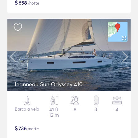
$
658
/notte
Jeanneau Sun Odyssey 410
Barca a vela
41 ft
8
3
4
12 m
$
736
/notte