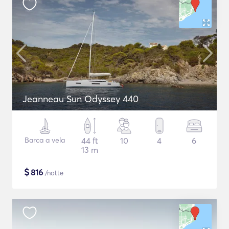
Jeanneau Sun Odyssey 440
Barca a vela
44 ft
10
4
6
13 m
$
816
/notte