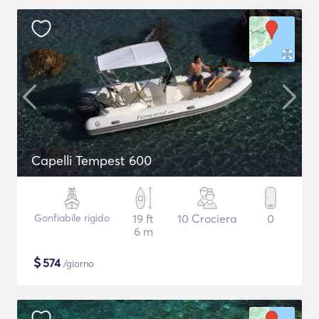
Capelli Tempest 600
Gonfiabile rigido
19 ft
10 Crociera
0
6 m
$
574
/giorno