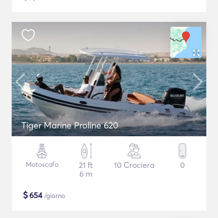
Tiger Marine Proline 620
Motoscafo
21 ft
10 Crociera
0
6 m
$
654
/giorno