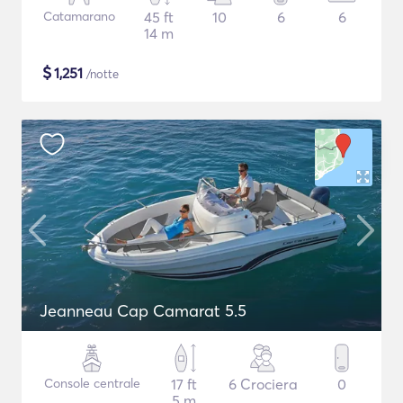
Catamarano
45 ft
10
6
6
14 m
$
1,251
/notte
Jeanneau Cap Camarat 5.5
Console centrale
17 ft
6 Crociera
0
5 m