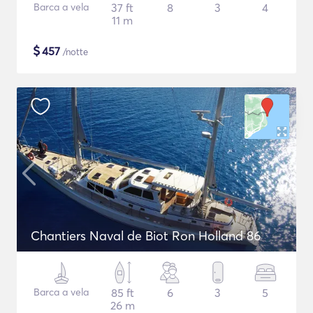
Barca a vela
37 ft
8
3
4
11 m
$
457
/notte
Chantiers Naval de Biot Ron Holland 86
Barca a vela
85 ft
6
3
5
26 m