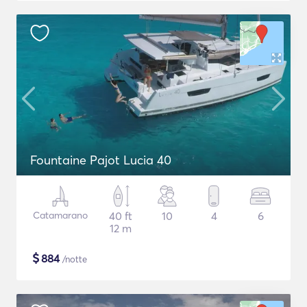
Fountaine Pajot Lucia 40
Catamarano
40 ft
10
4
6
12 m
$
884
/notte