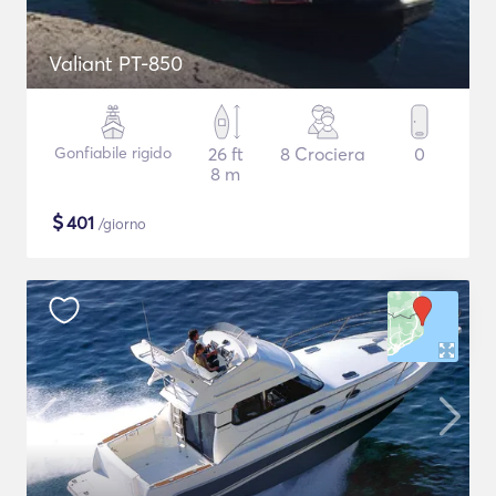
Valiant PT-850
Gonfiabile rigido
26 ft
8 Crociera
0
8 m
$
401
/giorno