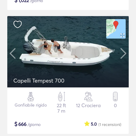
$
1,022
/giorno
Capelli Tempest 700
Gonfiabile rigido
22 ft
12 Crociera
0
7 m
$
666
5.0
/giorno
(1
recensioni
)