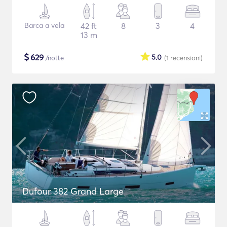
Barca a vela
42 ft
8
3
4
13 m
$
629
5.0
/notte
(1
recensioni
)
Dufour 382 Grand Large