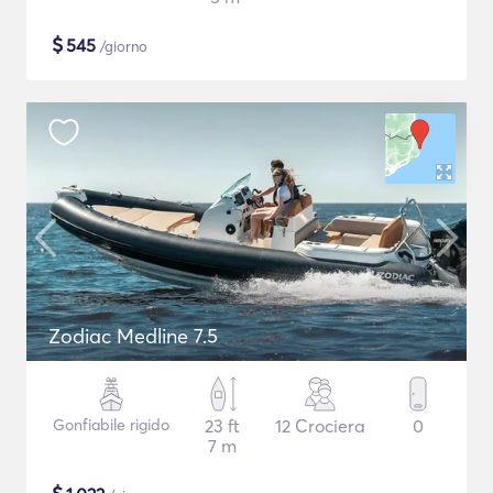
$
545
/giorno
Zodiac Medline 7.5
Gonfiabile rigido
23 ft
12 Crociera
0
7 m