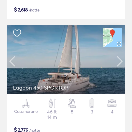
$
2,618
/notte
Lagoon 450 SPORTOP
Catamarano
46 ft
8
3
4
14 m
$
2,779
/notte