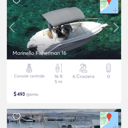
Marinello Fisherman 16
Console centrale
16 ft
6 Crociera
0
5 m
$
493
/giorno