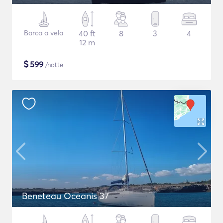
Barca a vela
40 ft
8
3
4
12 m
$
599
/notte
Beneteau Oceanis 37