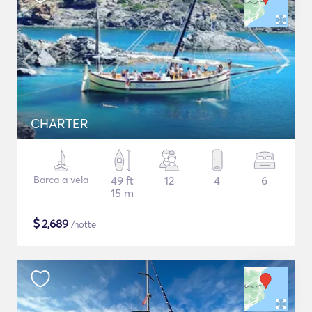
CHARTER
Barca a vela
49 ft
12
4
6
15 m
$
2,689
/notte