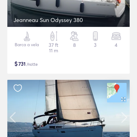
Jeanneau Sun Odyssey 380
Barca a vela
37 ft
8
3
4
11 m
$
731
/notte