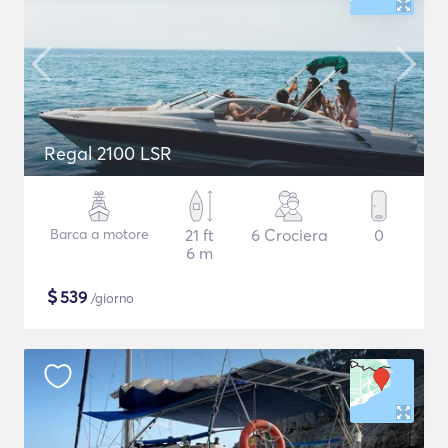
Regal 2100 LSR
Barca a motore
21 ft
6 Crociera
0
6 m
$
539
/giorno