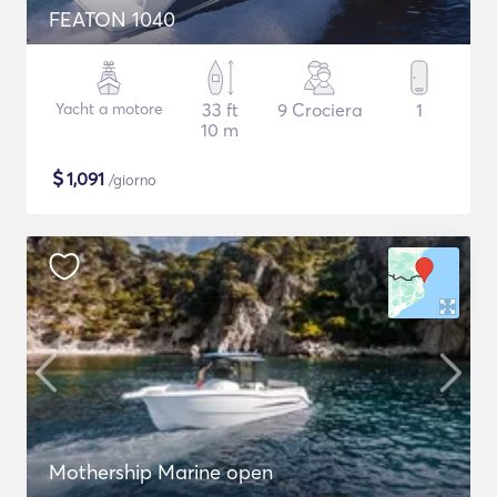
FEATON 1040
Yacht a motore
33 ft
9 Crociera
1
10 m
$
1,091
/giorno
Mothership Marine open