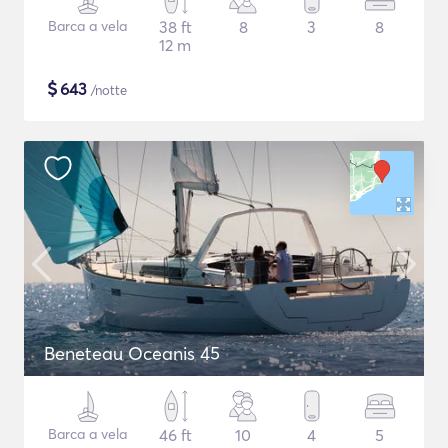
Barca a vela
38 ft
8
3
8
12 m
$
643
/notte
Beneteau Oceanis 45
Barca a vela
46 ft
10
4
5