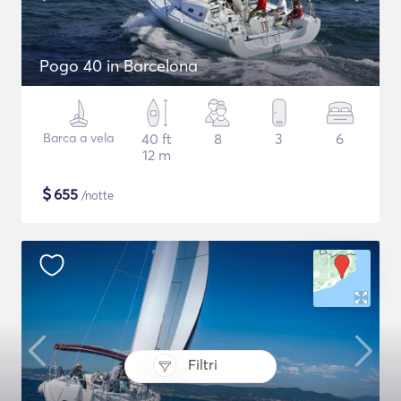
Pogo 40 in Barcelona
Barca a vela
40 ft
8
3
6
12 m
$
655
/notte
Filtri