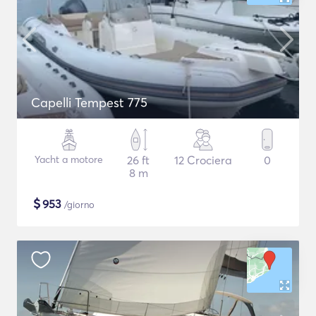
Capelli Tempest 775
Yacht a motore
26 ft
12 Crociera
0
8 m
$
953
/giorno