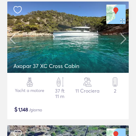
Axopar 37 XC Cross Cabin
Yacht a motore
37 ft
11 Crociera
2
11 m
$
1,148
/giorno