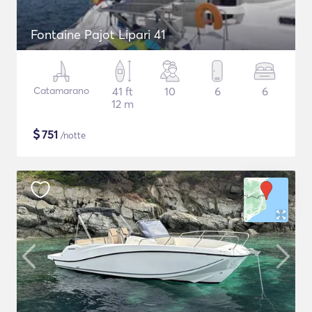
Fontaine Pajot Lipari 41
Catamarano
41 ft
10
6
6
12 m
$
751
/notte