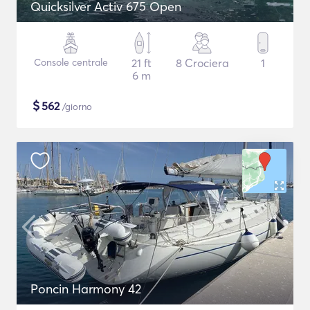
Quicksilver Activ 675 Open
Console centrale
21 ft
8 Crociera
1
6 m
$
562
/giorno
Poncin Harmony 42