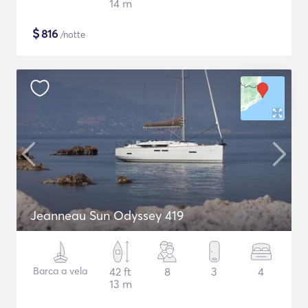
14 m
$
816
/notte
Jeanneau Sun Odyssey 419
Barca a vela
42 ft
8
3
4
13 m