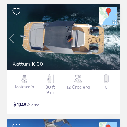
Kattum K-30
Motoscafo
30 ft
12 Crociera
0
9 m
$
1,148
/giorno