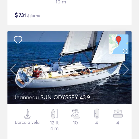
10 m
$
731
/giorno
Jeanneau SUN ODYSSEY 43.9
Barca a vela
12 ft
10
4
4
4 m