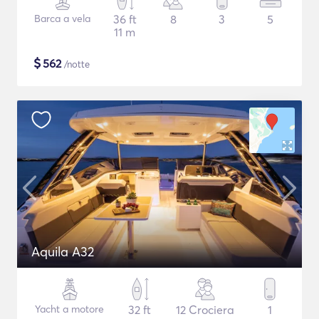
Barca a vela
36 ft
8
3
5
11 m
$
562
/notte
Aquila A32
Yacht a motore
32 ft
12 Crociera
1