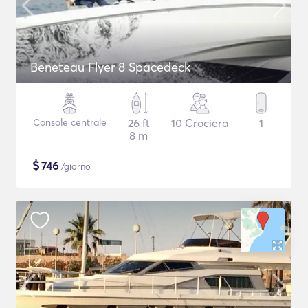
Beneteau Flyer 8 Spacedeck
Console centrale
26 ft
10 Crociera
1
8 m
$
746
/giorno