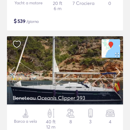
Yacht a motore
20 ft
7 Crociera
0
6 m
$
539
/giorno
Beneteau Oceanis Clipper 393
Barca a vela
40 ft
8
3
4
12 m