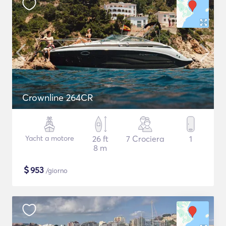
Crownline 264CR
Yacht a motore
26 ft
7 Crociera
1
8 m
$
953
/giorno