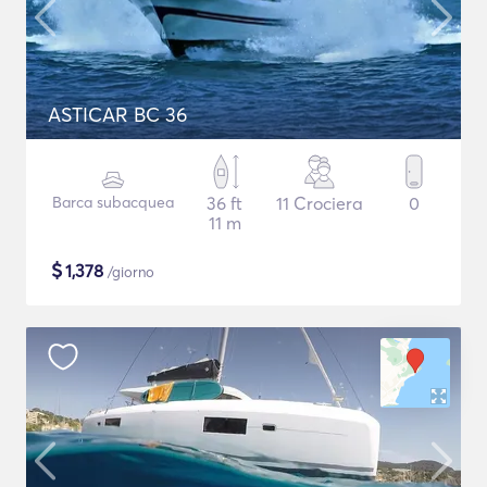
ASTICAR BC 36
Barca subacquea
36 ft
11 Crociera
0
11 m
$
1,378
/giorno