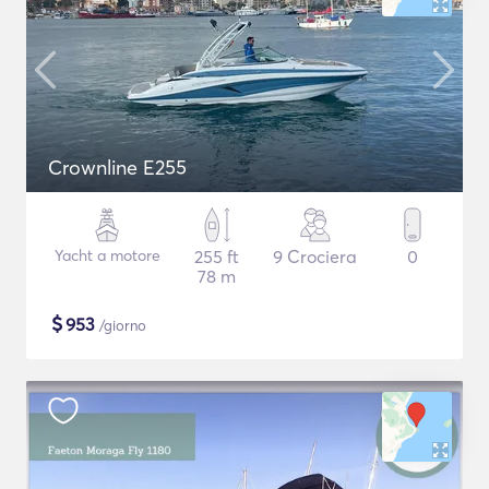
Crownline E255
Yacht a motore
255 ft
9 Crociera
0
78 m
$
953
/giorno