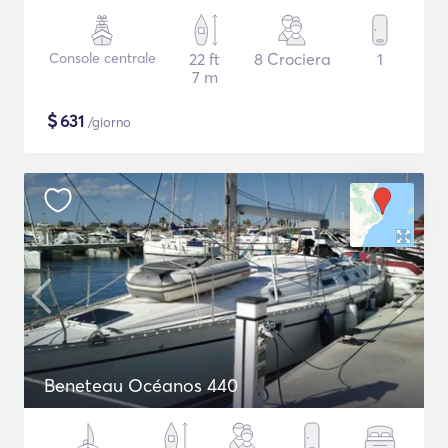
Console centrale
22 ft
8 Crociera
1
7 m
$
631
/giorno
Beneteau Océanos 440