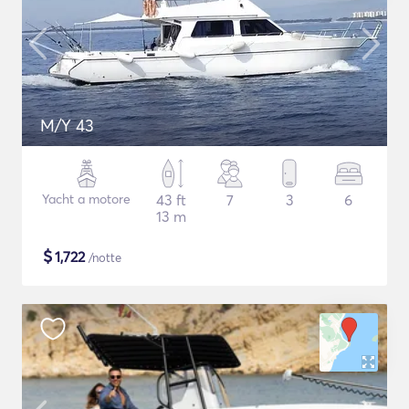
M/Y 43
Yacht a motore
43 ft
7
3
6
13 m
$
1,722
/notte