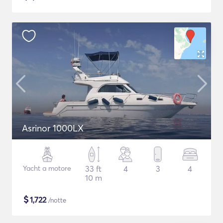
Asrinor 1000LX
Yacht a motore
33 ft
4
3
4
10 m
$
1,722
/notte