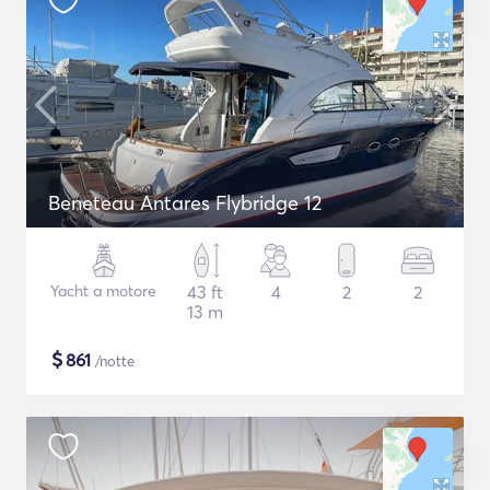
Beneteau Antares Flybridge 12
Yacht a motore
43 ft
4
2
2
13 m
$
861
/notte