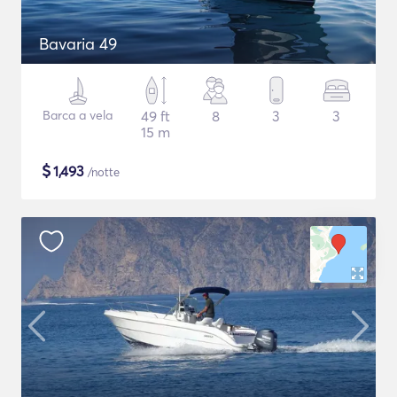
Bavaria 49
Barca a vela
49 ft
8
3
3
15 m
$
1,493
/notte