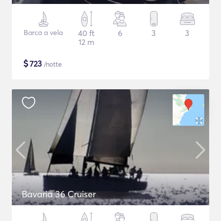
Barca a vela
40 ft
6
3
3
12 m
$
723
/notte
Bavaria 36 Cruiser