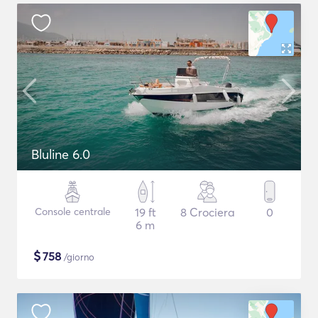
Bluline 6.0
Console centrale
19 ft
8 Crociera
0
6 m
$
758
/giorno