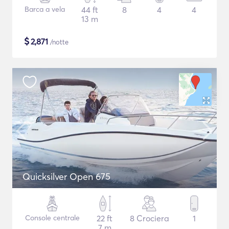
Barca a vela
44 ft
8
4
4
13 m
$
2,871
/notte
Quicksilver Open 675
Console centrale
22 ft
8 Crociera
1
7 m