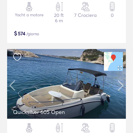
Yacht a motore
20 ft
7 Crociera
0
6 m
$
574
/giorno
Quicksilver 605 Open