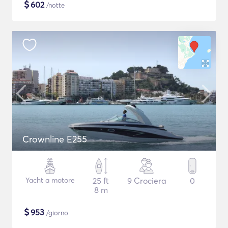
$
602
/notte
Crownline E255
Yacht a motore
25 ft
9 Crociera
0
8 m
$
953
/giorno