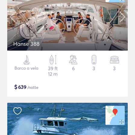
Hanse 388
Barca a vela
39 ft
6
3
3
12 m
$
639
/notte