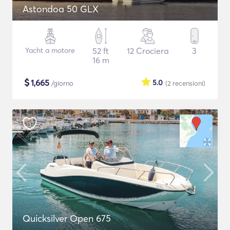
Astondoa 50 GLX
Yacht a motore
52 ft
12 Crociera
3
16 m
$
1,665
5.0
/giorno
(2
recensioni
)
Quicksilver Open 675