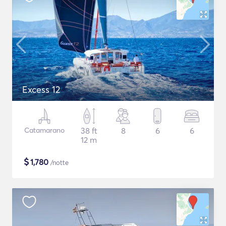
Excess 12
Catamarano
38 ft
8
6
6
12 m
$
1,780
/notte