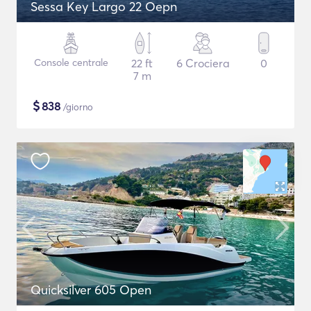
Sessa Key Largo 22 Oepn
Console centrale
22 ft
6 Crociera
0
7 m
$
838
/giorno
Quicksilver 605 Open