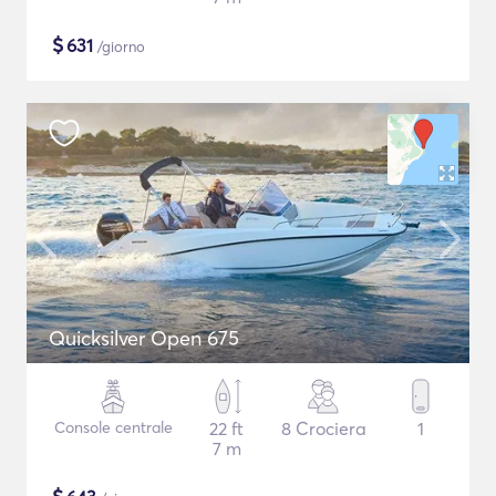
$
631
/giorno
Quicksilver Open 675
Console centrale
22 ft
8 Crociera
1
7 m