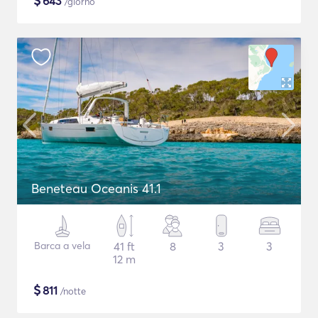
$
643
/giorno
Beneteau Oceanis 41.1
Barca a vela
41 ft
8
3
3
12 m
$
811
/notte