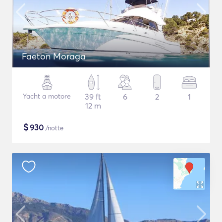
Faeton Moraga
Yacht a motore
39 ft
6
2
1
12 m
$
930
/notte