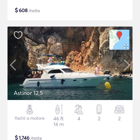
$
608
/notte
Astinor 12,5
Yacht a motore
46 ft
4
2
2
14 m
$
1,746
/notte