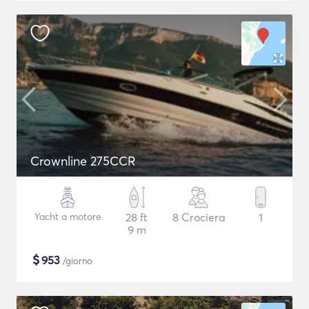
Crownline 275CCR
Yacht a motore
28 ft
8 Crociera
1
9 m
$
953
/giorno