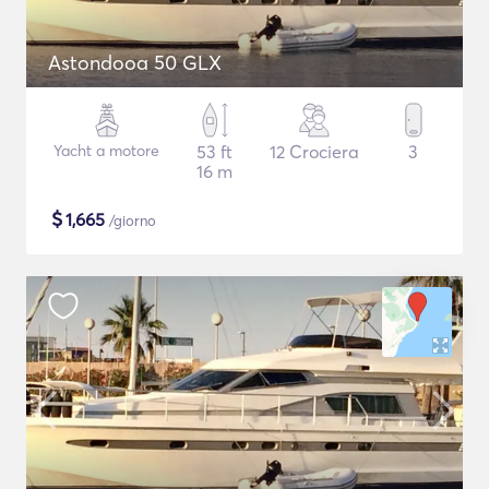
Astondooa 50 GLX
Yacht a motore
53 ft
12 Crociera
3
16 m
$
1,665
/giorno