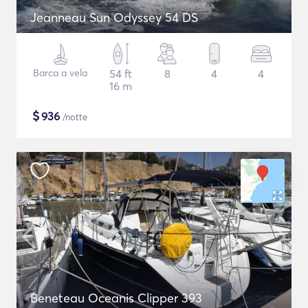
Jeanneau Sun Odyssey 54 DS
Barca a vela
54 ft
8
4
4
16 m
$
936
/notte
Beneteau Oceanis Clipper 393