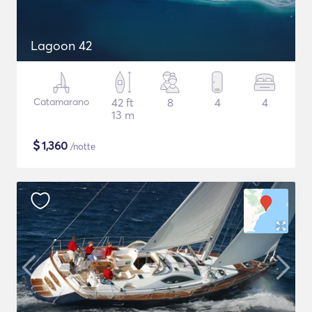
Lagoon 42
Catamarano
42 ft
8
4
4
13 m
$
1,360
/notte