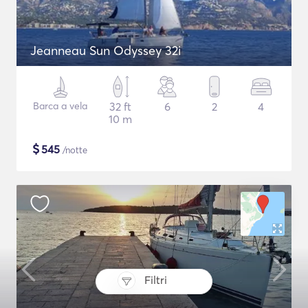
Jeanneau Sun Odyssey 32i
Barca a vela
32 ft
6
2
4
10 m
$
545
/notte
Filtri