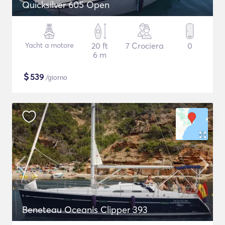
Quicksilver 605 Open
Yacht a motore
20 ft
7 Crociera
0
6 m
$
539
/giorno
Beneteau Oceanis Clipper 393