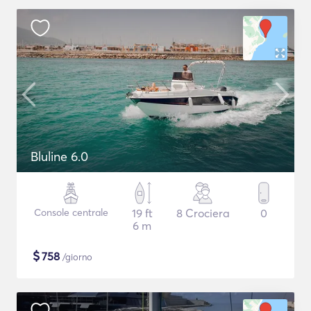
Bluline 6.0
Console centrale
19 ft
8 Crociera
0
6 m
$
758
/giorno