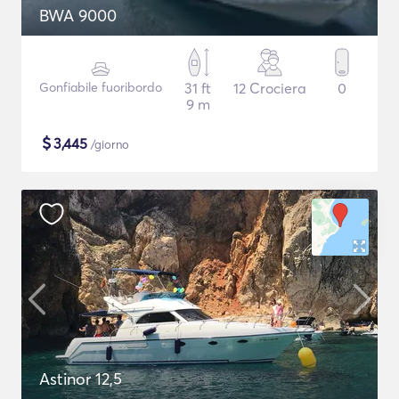
BWA 9000
Gonfiabile fuoribordo
31 ft
12 Crociera
0
9 m
$
3,445
/giorno
Astinor 12,5