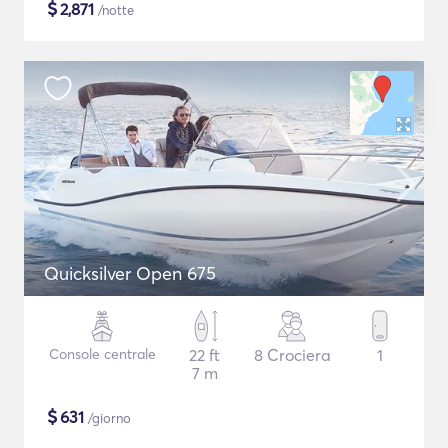
$
2,871
/notte
Quicksilver Open 675
Console centrale
22 ft
8 Crociera
1
7 m
$
631
/giorno