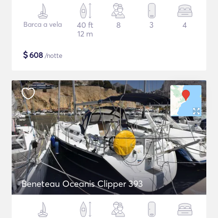
Barca a vela
40 ft
8
3
4
12 m
$
608
/notte
Beneteau Oceanis Clipper 393