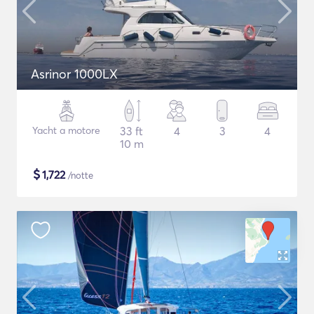
Asrinor 1000LX
Yacht a motore
33 ft
4
3
4
10 m
$
1,722
/notte