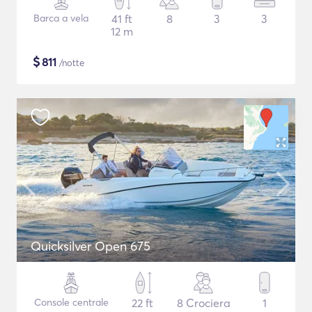
Barca a vela
41 ft
8
3
3
12 m
$
811
/notte
Quicksilver Open 675
Console centrale
22 ft
8 Crociera
1