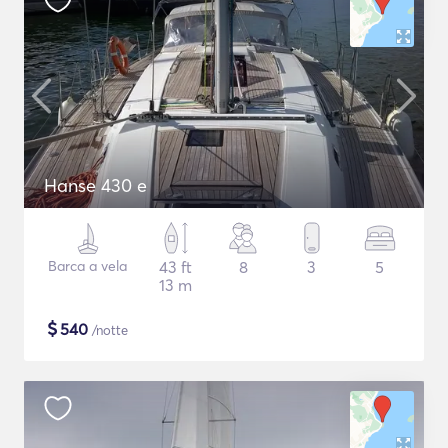
Hanse 430 e
Barca a vela
43 ft
8
3
5
13 m
$
540
/notte