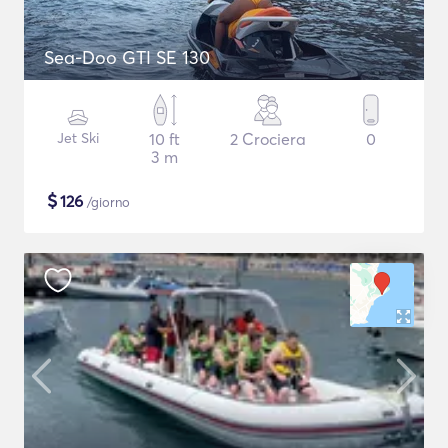
Sea-Doo GTI SE 130
Jet Ski
10 ft
2 Crociera
0
3 m
$
126
/giorno