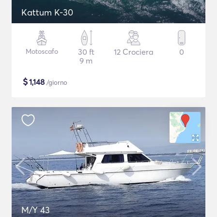
Kattum K-30
Motoscafo
30 ft
12 Crociera
0
9 m
$
1,148
/giorno
M/Y 43