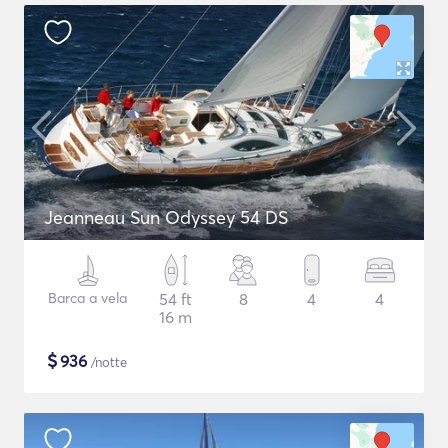
Jeanneau Sun Odyssey 54 DS
Barca a vela
54 ft
8
4
4
16 m
$
936
/notte