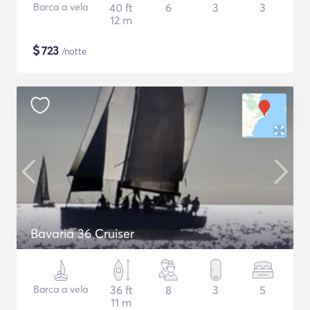
Barca a vela
40 ft
6
3
3
12 m
$
723
/notte
Bavaria 36 Cruiser
Barca a vela
36 ft
8
3
5
11 m