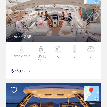
Hanse 388
Barca a vela
39 ft
6
3
3
12 m
$
639
/notte