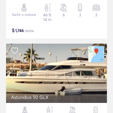
Yacht a motore
46 ft
6
3
3
14 m
$
1,746
/notte
Astondoa 50 GLX