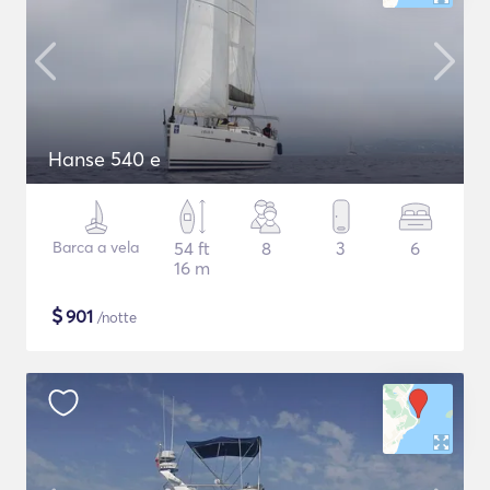
Hanse 540 e
Barca a vela
54 ft
8
3
6
16 m
$
901
/notte