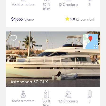
Yacht a motore
52 ft
12 Crociera
3
16 m
$
1,665
5.0
/giorno
(2
recensioni
)
Astondooa 50 GLX
Yacht a motore
53 ft
12 Crociera
3
16 m