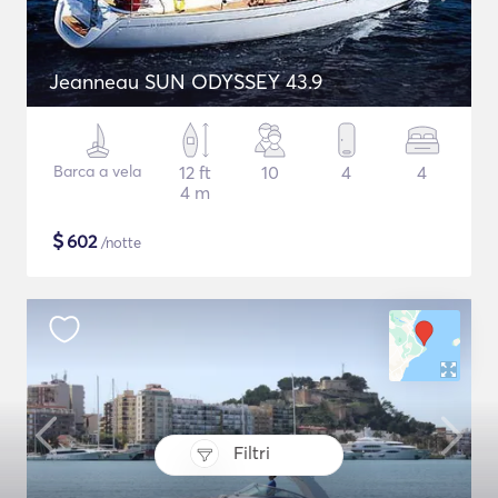
Jeanneau SUN ODYSSEY 43.9
Barca a vela
12 ft
10
4
4
4 m
$
602
/notte
Filtri