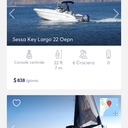
Sessa Key Largo 22 Oepn
Console centrale
22 ft
6 Crociera
0
7 m
$
838
/giorno