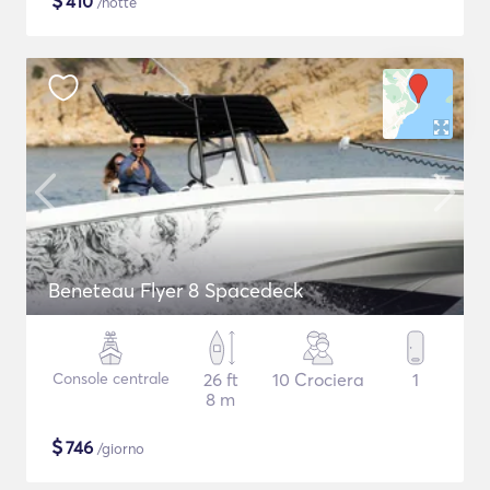
$
410
/notte
Beneteau Flyer 8 Spacedeck
Console centrale
26 ft
10 Crociera
1
8 m
$
746
/giorno