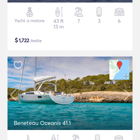
Yacht a motore
43 ft
7
3
6
13 m
$
1,722
/notte
Beneteau Oceanis 41.1