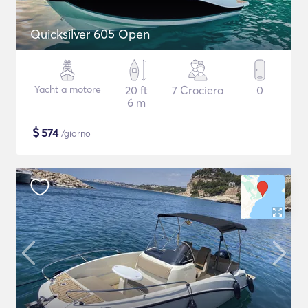
Quicksilver 605 Open
Yacht a motore
20 ft
7 Crociera
0
6 m
$
574
/giorno