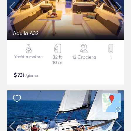
Aquila A32
Yacht a motore
32 ft
12 Crociera
1
10 m
$
731
/giorno