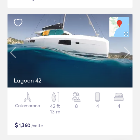
Lagoon 42
Catamarano
42 ft
8
4
4
13 m
$
1,360
/notte