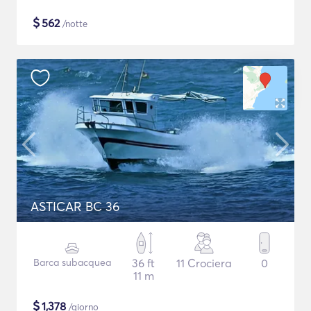
$
562
/notte
ASTICAR BC 36
Barca subacquea
36 ft
11 Crociera
0
11 m
$
1,378
/giorno