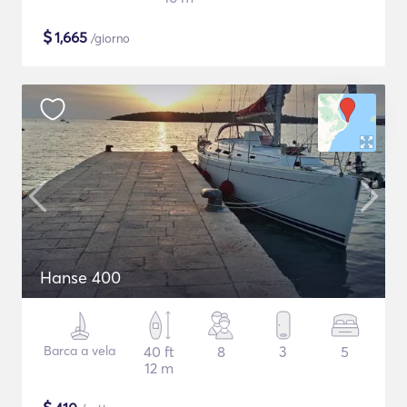
$
1,665
/giorno
Hanse 400
Barca a vela
40 ft
8
3
5
12 m