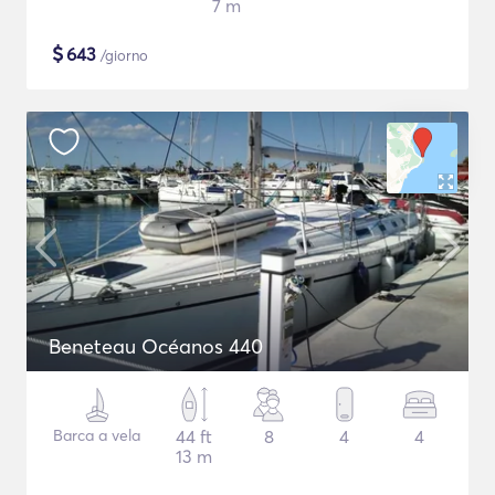
7 m
$
643
/giorno
Beneteau Océanos 440
Barca a vela
44 ft
8
4
4
13 m