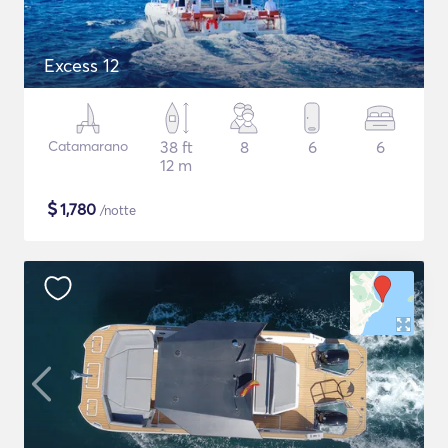
Excess 12
Catamarano
38 ft
8
6
6
12 m
$
1,780
/notte