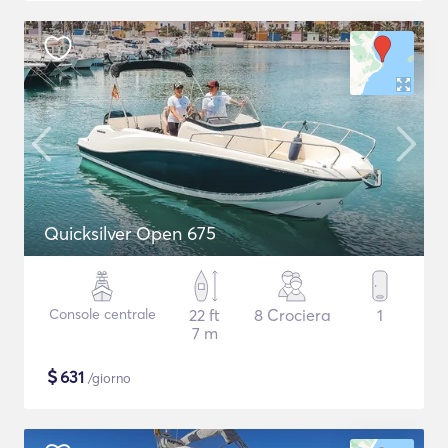
Quicksilver Open 675
Console centrale
22 ft
8 Crociera
1
7 m
$
631
/giorno