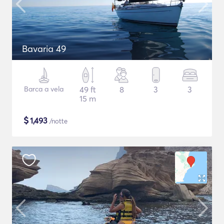
Bavaria 49
Barca a vela
49 ft
8
3
3
15 m
$
1,493
/notte