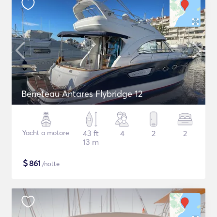
Beneteau Antares Flybridge 12
Yacht a motore
43 ft
4
2
2
13 m
$
861
/notte