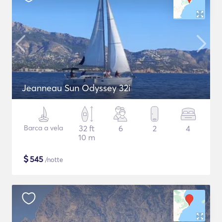
Jeanneau Sun Odyssey 32i
Barca a vela
32 ft
6
2
4
10 m
$
545
/notte