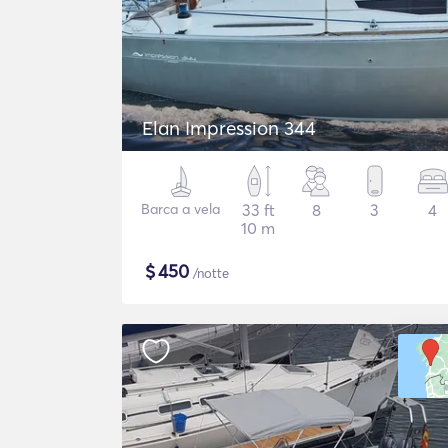
Elan Impression 344
Barca a vela
33 ft
8
3
4
10 m
$
450
/notte