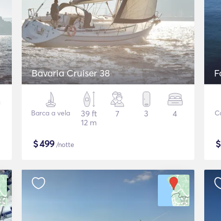
Bavaria Cruiser 38
F
Barca a vela
39 ft
7
3
4
C
12 m
$
499
/notte