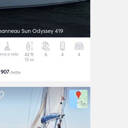
eanneau Sun Odyssey 419
rca a vela
42 ft
6
4
4
13 m
$
907
/notte