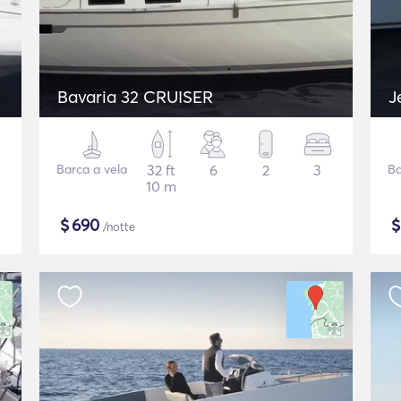
Bavaria 32 CRUISER
J
Barca a vela
32 ft
6
2
3
Ba
10 m
$
690
/notte