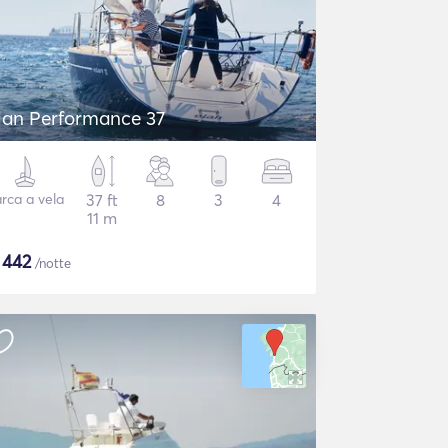
lan Performance 37
rca a vela
37 ft
8
3
4
11 m
$
442
/notte