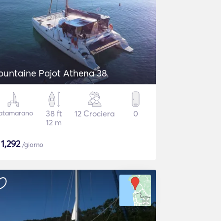
ountaine Pajot Athena 38
atamarano
38 ft
12 Crociera
0
12 m
$
1,292
/giorno