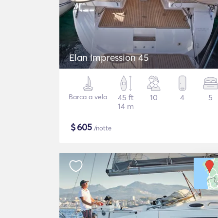
Elan Impression 45
Barca a vela
45 ft
10
4
5
14 m
$
605
/notte