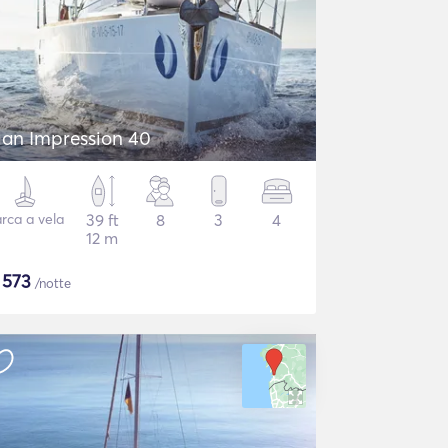
lan Impression 40
rca a vela
39 ft
8
3
4
12 m
$
573
/notte