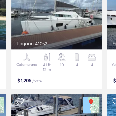
Lagoon 410s2
E
Catamarano
41 ft
10
4
4
Ya
12 m
$
1,205
/notte