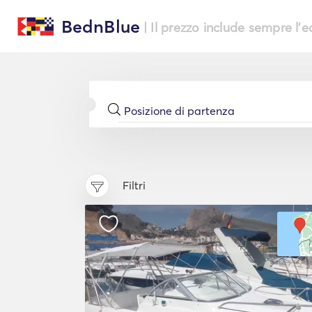
BednBlue
| Il prezzo include sempre l'
Filtri