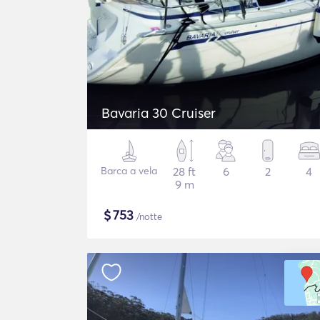
Bavaria 30 Cruiser
Barca a vela
28 ft
6
2
4
9 m
$
753
/notte