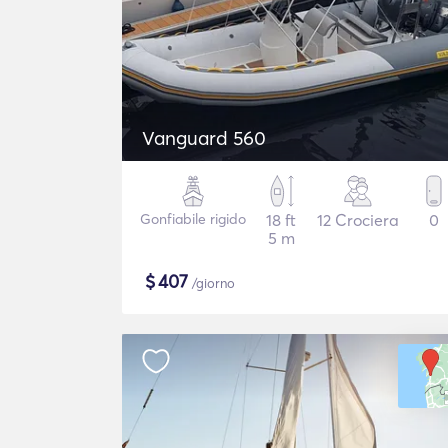
Vanguard 560
Gonfiabile rigido
18 ft
12 Crociera
0
5 m
$
407
/giorno