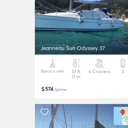
Jeanneau Sun Odyssey 37
Barca a vela
37 ft
6 Crociera
3
11 m
$
574
/giorno