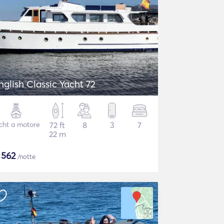
nglish Classic Yacht 72
cht a motore
72 ft
8
3
7
22 m
$
562
/notte