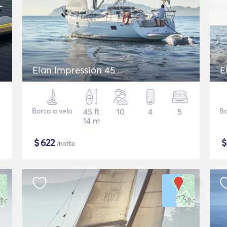
Elan Impression 45
E
Barca a vela
45 ft
10
4
5
Ba
14 m
$
622
/notte