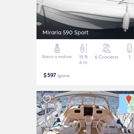
Miraria 590 Sport
Barca a motore
19 ft
6 Crociera
1
6 m
$
597
/giorno