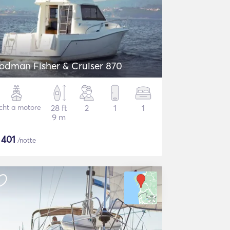
odman Fisher & Cruiser 870
cht a motore
28 ft
2
1
1
9 m
$
401
/notte