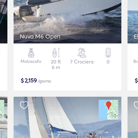
Nuva M6 Open
E
Motoscafo
20 ft
7 Crociera
0
Ba
6 m
$
2,159
/giorno