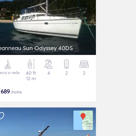
eanneau Sun Odyssey 40DS
rca a vela
40 ft
4
2
2
12 m
$
689
/notte