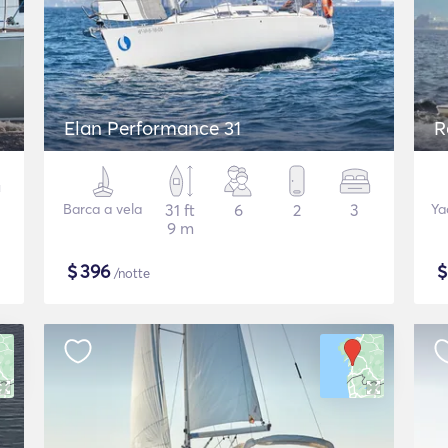
Elan Performance 31
R
Barca a vela
31 ft
6
2
3
Ya
9 m
$
396
/notte