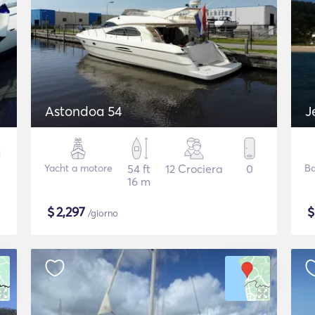
Astondoa 54
J
Yacht a motore
54 ft
12 Crociera
0
Ba
16 m
$
2,297
/giorno