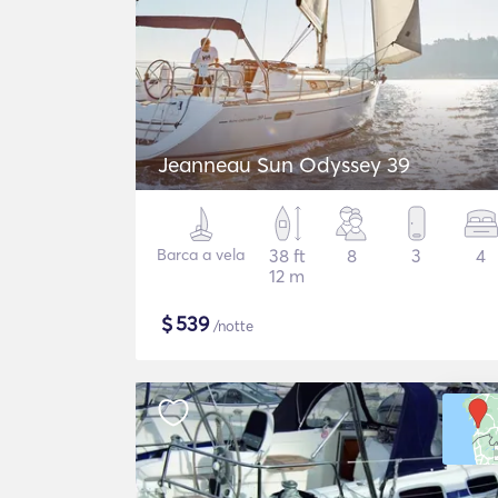
Jeanneau Sun Odyssey 39
Barca a vela
38 ft
8
3
4
12 m
$
539
/notte