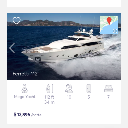
Ferretti 112
Mega Yacht
112 ft
10
5
7
34 m
$
13,896
/notte