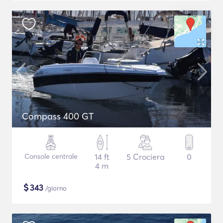
Compass 400 GT
Console centrale
14 ft
5 Crociera
0
4 m
$
343
/giorno