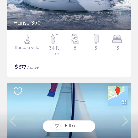
Hanse 350
Barca a vela
34 ft
8
3
13
10 m
$
677
/notte
Filtri