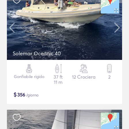
Solemar Oceanic 40
Gonfiabile rigido
37 ft
12 Crociera
2
11 m
$
356
/giorno