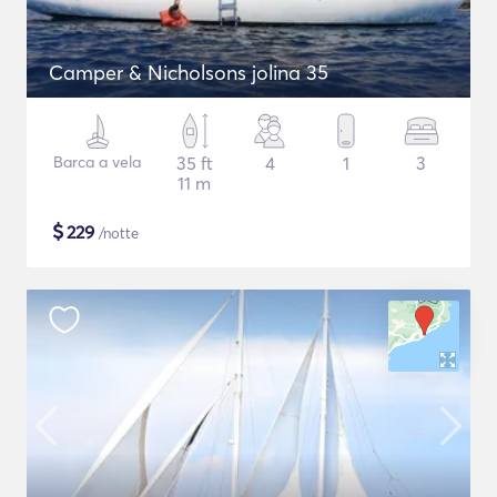
Camper & Nicholsons jolina 35
Barca a vela
35 ft
4
1
3
11 m
$
229
/notte