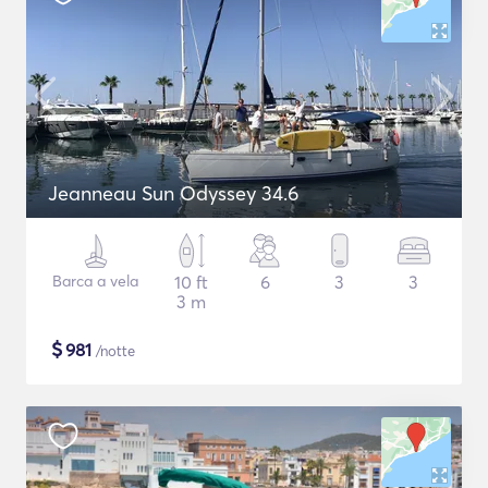
Jeanneau Sun Odyssey 34.6
Barca a vela
10 ft
6
3
3
3 m
$
981
/notte