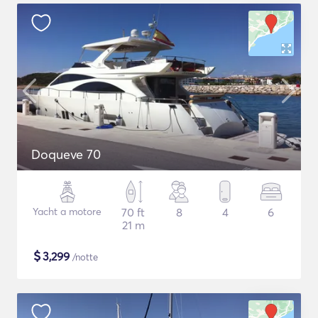
Doqueve 70
Yacht a motore
70 ft
8
4
6
21 m
$
3,299
/notte