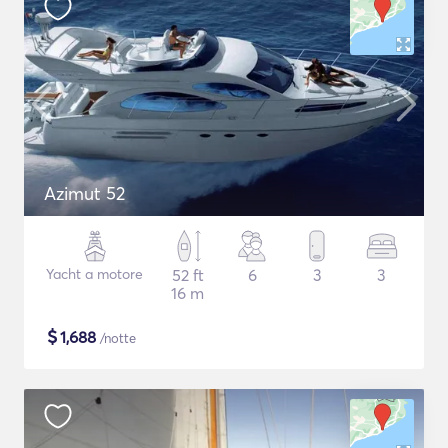
Azimut 52
Yacht a motore
52 ft
6
3
3
16 m
$
1,688
/notte