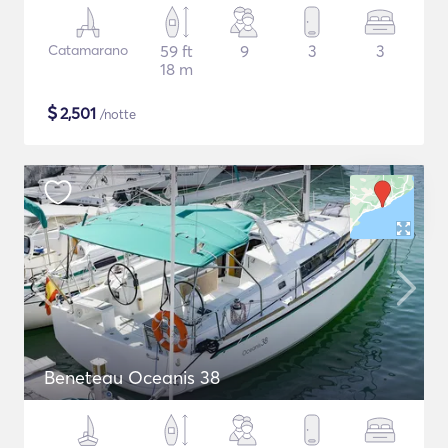
Catamarano
59 ft
9
3
3
18 m
$
2,501
/notte
Beneteau Oceanis 38