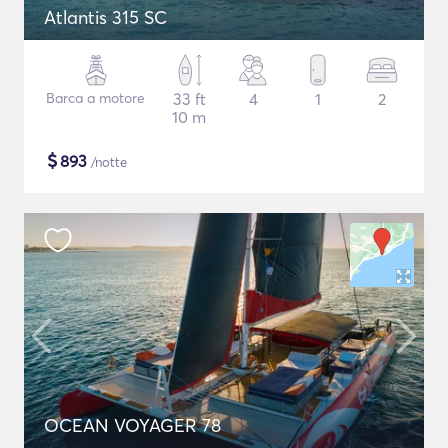
Atlantis 315 SC
Barca a motore
33 ft
4
1
2
10 m
$
893
/notte
OCEAN VOYAGER 78