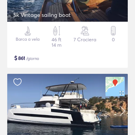
Sk Vintage sailing boat
Barca a vela
46 ft
7 Crociera
0
14 m
$
861
/giorno