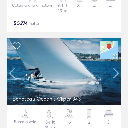
Catamarano a motore
63 ft
8
4
4
19 m
$
5,774
/notte
Beneteau Oceanis Clíper 343
Barca a vela
34 ft
6
2
3
10 m