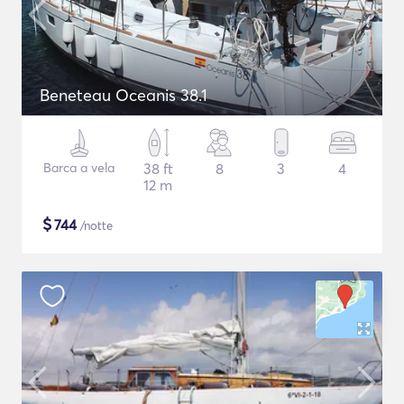
Beneteau Oceanis 38.1
Barca a vela
38 ft
8
3
4
12 m
$
744
/notte