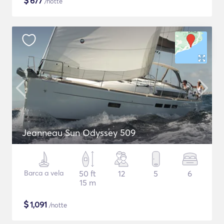
$
677
/notte
Jeanneau Sun Odyssey 509
Barca a vela
50 ft
12
5
6
15 m
$
1,091
/notte