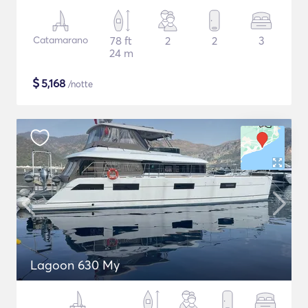
Catamarano
78 ft
2
2
3
24 m
$
5,168
/notte
Lagoon 630 My