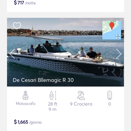
$
717
/notte
De Cesari Bllemagic R 30
Motoscafo
28 ft
9 Crociera
0
9 m
$
1,665
/giorno