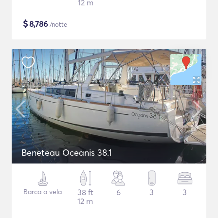
12 m
$
8,786
/notte
Beneteau Oceanis 38.1
Barca a vela
38 ft
6
3
3
12 m