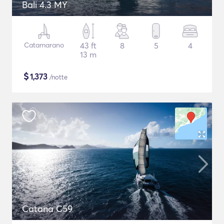
Bali 4.3 MY
Catamarano
43 ft
8
5
4
13 m
$
1,373
/notte
Catana C59