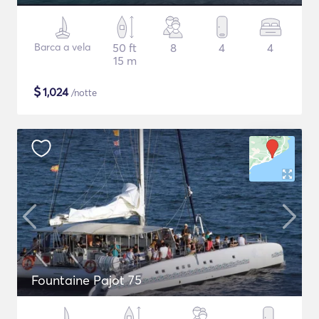
Barca a vela
50 ft
8
4
4
15 m
$
1,024
/notte
Fountaine Pajot 75