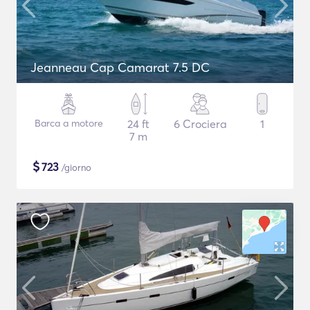
Jeanneau Cap Camarat 7.5 DC
Barca a motore
24 ft
6 Crociera
1
7 m
$
723
/giorno