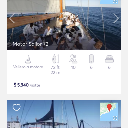
Motor Sailor 72
Veliero a motore
72 ft
10
6
6
22 m
$
5,340
/notte