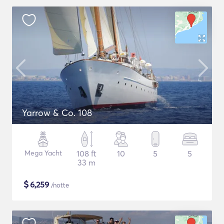
Yarrow & Co. 108
Mega Yacht
108 ft
10
5
5
33 m
$
6,259
/notte