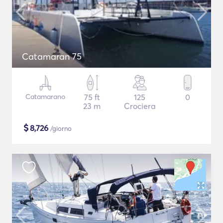
Catamaran 75
Catamarano
75 ft
125
0
23 m
Crociera
$
8,726
/giorno