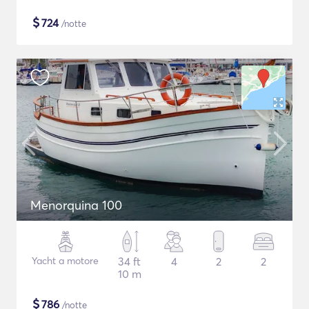
$
724
/notte
Menorquina 100
Yacht a motore
34 ft
4
2
2
10 m
$
786
/notte