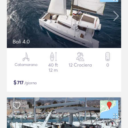
Bali 4.0
Catamarano
40 ft
12 Crociera
0
12 m
$
717
/giorno