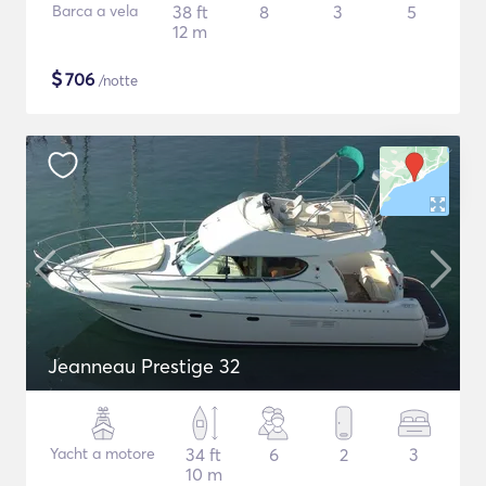
Barca a vela
38 ft
8
3
5
12 m
$
706
/notte
Jeanneau Prestige 32
Yacht a motore
34 ft
6
2
3
10 m