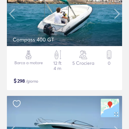
Compass 400 GT
Barca a motore
12 ft
5 Crociera
0
4 m
$
298
/giorno