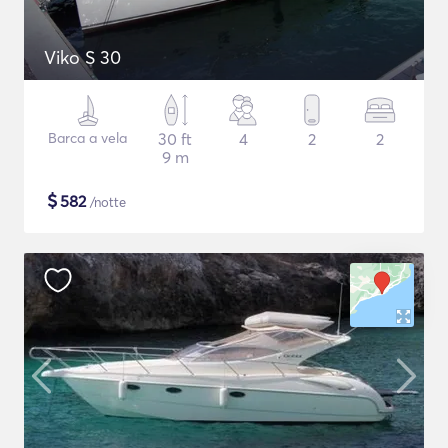
Viko S 30
Barca a vela
30 ft
4
2
2
9 m
$
582
/notte