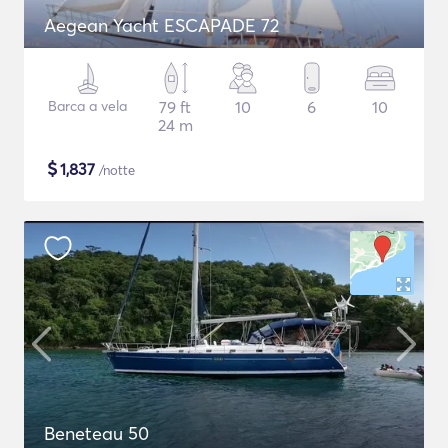
Aegean Yacht ESCAPADE 72
Barca a vela
79 ft
10
6
10
24 m
$
1,837
/notte
Beneteau 50