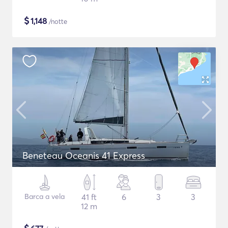
$
1,148
/notte
Beneteau Oceanis 41 Express
Barca a vela
41 ft
6
3
3
12 m