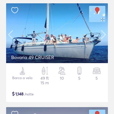
Bavaria 49 CRUISER
Barca a vela
49 ft
10
5
5
15 m
$
1,148
/notte