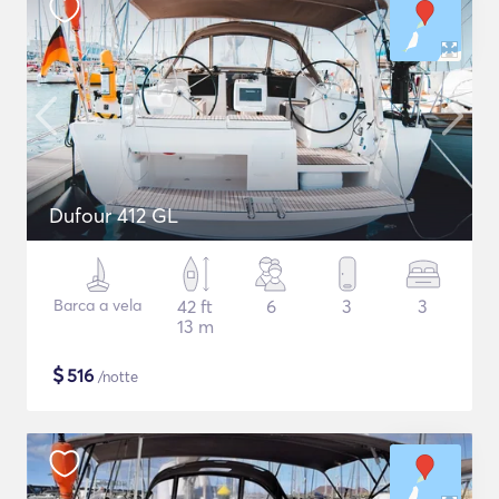
Dufour 412 GL
Barca a vela
42 ft
6
3
3
13 m
$
516
/notte