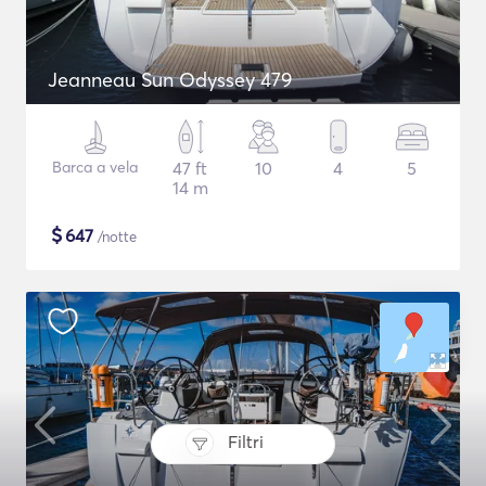
Jeanneau Sun Odyssey 479
Barca a vela
47 ft
10
4
5
14 m
$
647
/notte
Filtri