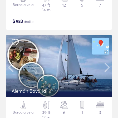
Barca a vela
47 ft
12
5
7
14 m
$
983
/notte
Alemán Bavaria
Barca a vela
39 ft
6
1
3
12 m