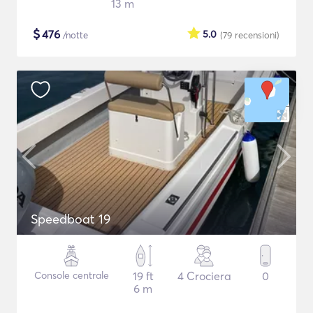
13 m
$
476
5.0
/notte
(79
recensioni
)
Speedboat 19
Console centrale
19 ft
4 Crociera
0
6 m