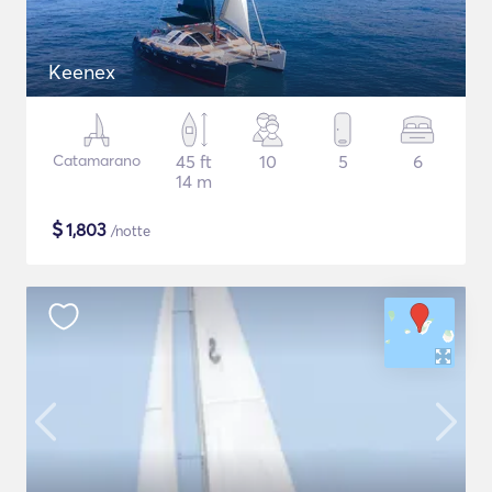
Keenex
Catamarano
45 ft
10
5
6
14 m
$
1,803
/notte