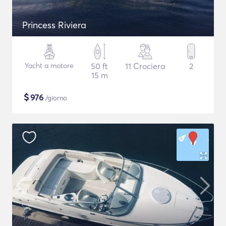
Princess Riviera
Yacht a motore
50 ft
11 Crociera
2
15 m
$
976
/giorno