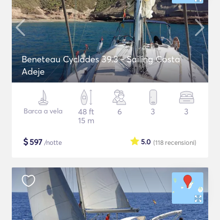
Beneteau Cyclades 39.3 - Sailing Costa
Adeje
Barca a vela
48 ft
6
3
3
15 m
$
597
5.0
/notte
(118
recensioni
)