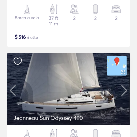
Barca a vela
37 ft
2
2
2
11 m
$
516
/notte
Jeanneau Sun Odyssey 490