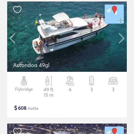
Astondoa 49gl
Flybridge
49 ft
6
3
3
15 m
$
608
/notte