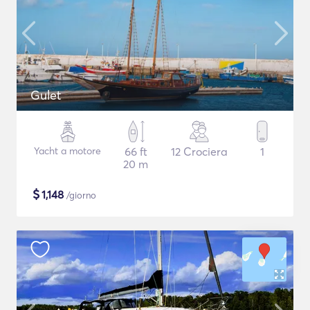
Gulet
Yacht a motore
66 ft
12 Crociera
1
20 m
$
1,148
/giorno