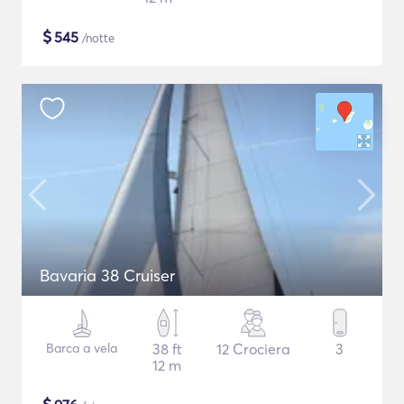
$
545
/notte
Bavaria 38 Cruiser
Barca a vela
38 ft
12 Crociera
3
12 m