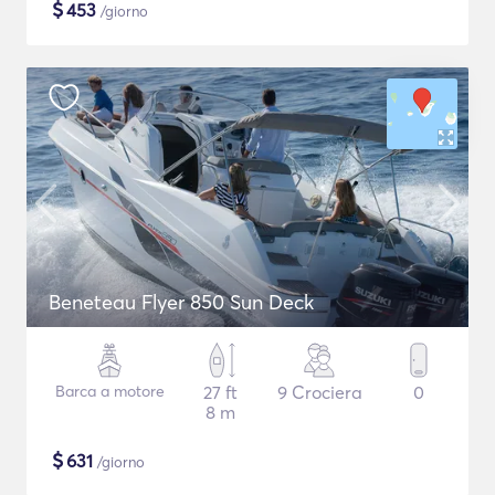
$
453
/giorno
Beneteau Flyer 850 Sun Deck
Barca a motore
27 ft
9 Crociera
0
8 m
$
631
/giorno