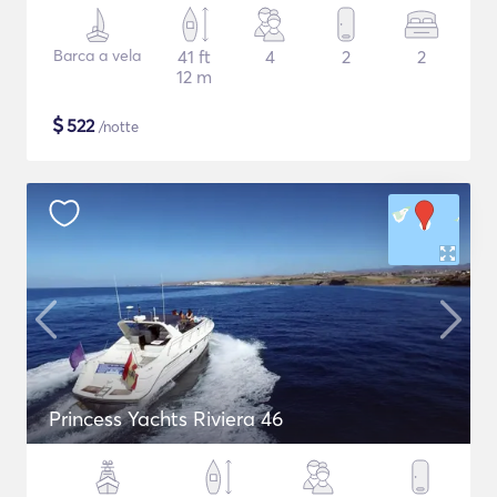
Barca a vela
41 ft
4
2
2
12 m
$
522
/notte
Princess Yachts Riviera 46