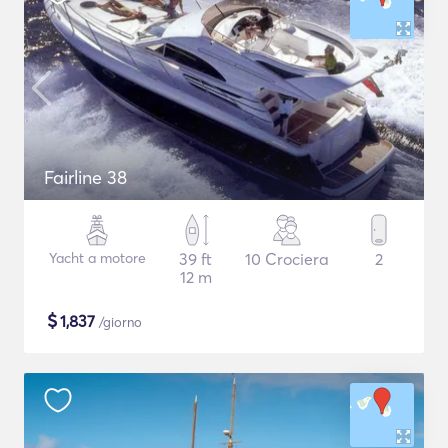
Fairline 38
Yacht a motore
39 ft
10 Crociera
2
12 m
$
1,837
/giorno