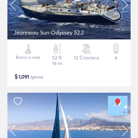
Jeanneau Sun Odyssey 52.2
Barca a vela
52 ft
12 Crociera
4
16 m
$
1,091
/giorno