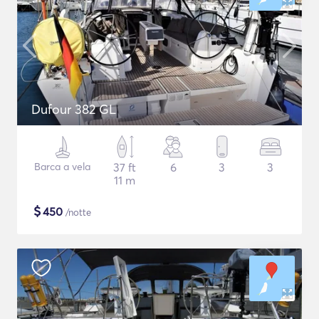
Dufour 382 GL
Barca a vela
37 ft
6
3
3
11 m
$
450
/notte