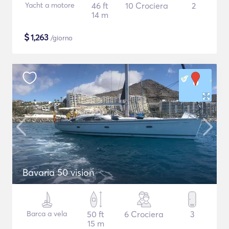
Yacht a motore
46 ft
10 Crociera
2
14 m
$
1,263
/giorno
Bavaria 50 vision
Barca a vela
50 ft
6 Crociera
3
15 m