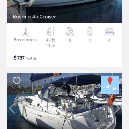
Bavaria 45 Cruiser
Barca a vela
47 ft
8
4
4
14 m
$
737
/notte