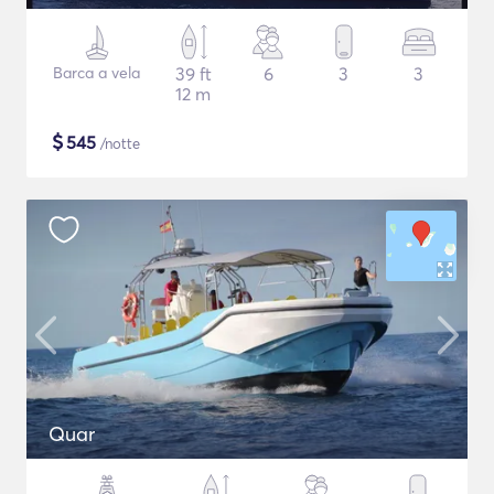
Barca a vela
39 ft
6
3
3
12 m
$
545
/notte
Quar