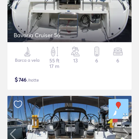
Bavaria Cruiser 56
Barca a vela
55 ft
13
6
6
17 m
$
746
/notte