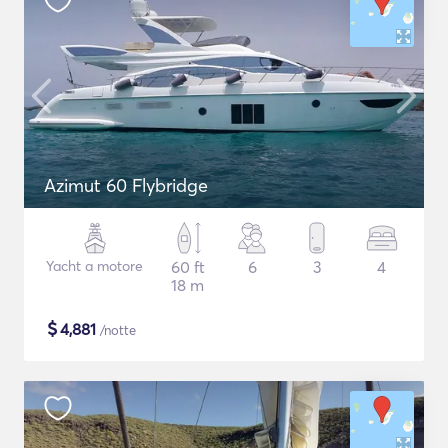
Azimut 60 Flybridge
Yacht a motore
60 ft
6
3
4
18 m
$
4,881
/notte