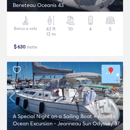
Beneteau Oceanis 43
Barca a vela
43 ft
10
4
5
13 m
$
630
/notte
A Special Night on a Sailing Boat + Atlantic
Ocean Excursion - Jeanneau Sun Odyssey 37