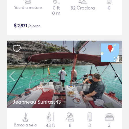
Yacht a motore
0 ft
32 Crociera
0
0 m
$
2,871
/giorno
Jeanneau Sunfast43
Barca a vela
43 ft
6
3
3