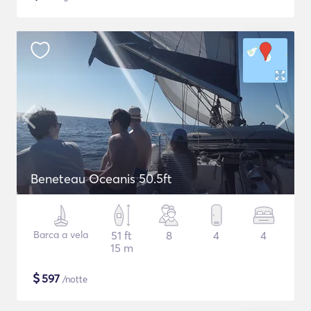
Beneteau Oceanis 50.5ft
Barca a vela
51 ft
8
4
4
15 m
$
597
/notte