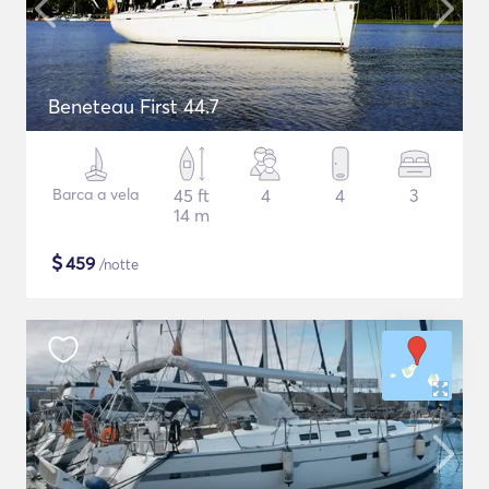
Beneteau First 44.7
Barca a vela
45 ft
4
4
3
14 m
$
459
/notte