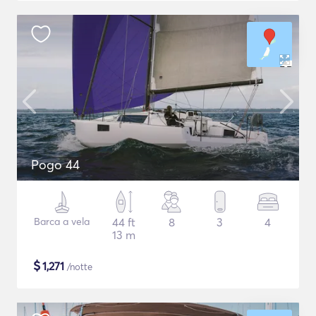
Pogo 44
Barca a vela
44 ft
8
3
4
13 m
$
1,271
/notte