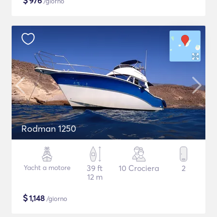
$
976
/giorno
Rodman 1250
Yacht a motore
39 ft
10 Crociera
2
12 m
$
1,148
/giorno