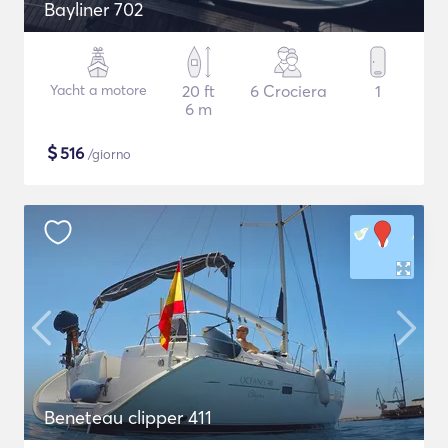
Bayliner 702
Yacht a motore
20 ft
6 Crociera
1
6 m
$
516
/giorno
Beneteau clipper 411