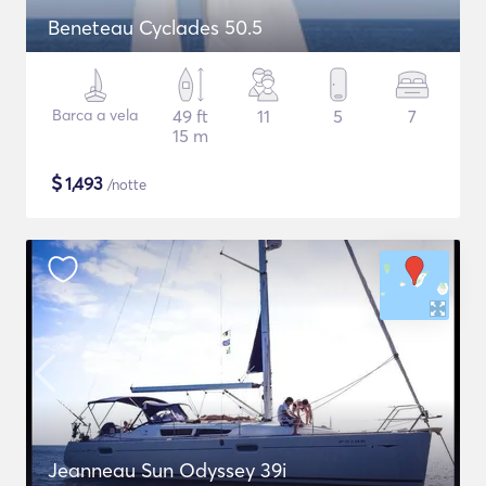
Beneteau Cyclades 50.5
Barca a vela
49 ft
11
5
7
15 m
$
1,493
/notte
Jeanneau Sun Odyssey 39i