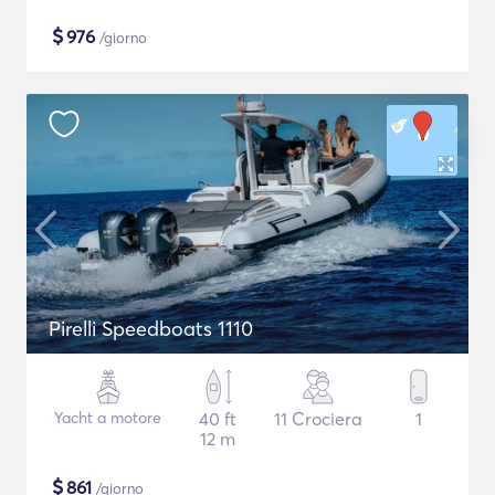
$
976
/giorno
Pirelli Speedboats 1110
Yacht a motore
40 ft
11 Crociera
1
12 m
$
861
/giorno