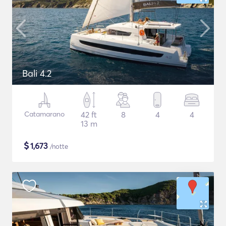
Bali 4.2
Catamarano
42 ft
8
4
4
13 m
$
1,673
/notte