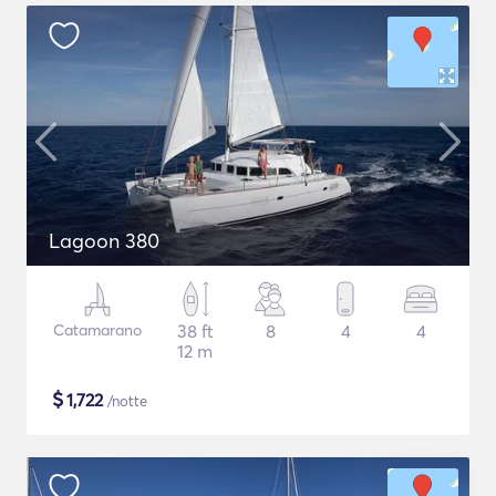
Lagoon 380
Catamarano
38 ft
8
4
4
12 m
$
1,722
/notte