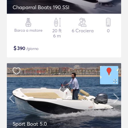
Chaparral Boats 190 SSI
Barca a motore
20 ft
6 Crociera
0
6 m
$
390
/giorno
Sport Boat 5.0