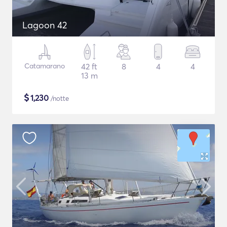
Lagoon 42
Catamarano
42 ft
8
4
4
13 m
$
1,230
/notte