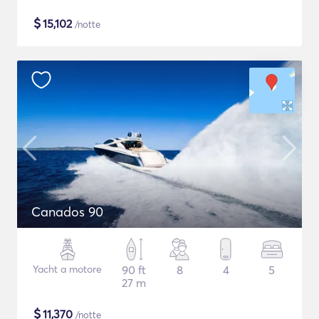
$
15,102
/notte
Canados 90
Yacht a motore
90 ft
8
4
5
27 m
$
11,370
/notte