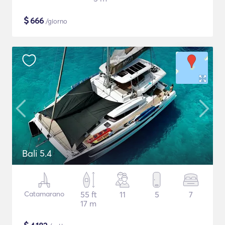
$
666
/giorno
Bali 5.4
Catamarano
55 ft
11
5
7
17 m