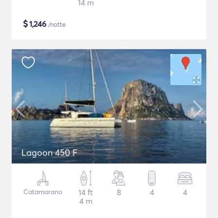
14 m
$
1,246
/notte
Lagoon 450 F
Catamarano
14 ft
8
4
4
4 m