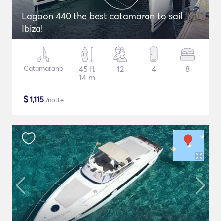
Lagoon 440 the best catamaran to sail
Ibiza!
Catamarano
45 ft
12
4
8
14 m
$
1,115
/notte