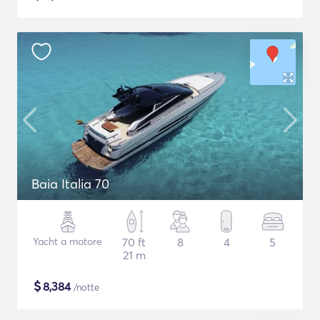
Baia Italia 70
Yacht a motore
70 ft
8
4
5
21 m
$
8,384
/notte