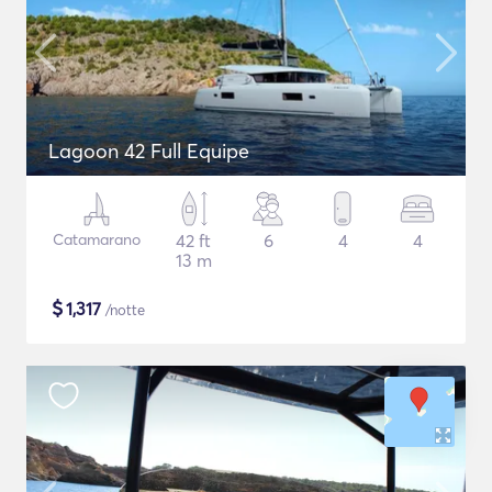
Lagoon 42 Full Equipe
Catamarano
42 ft
6
4
4
13 m
$
1,317
/notte