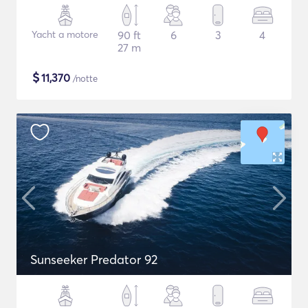
Yacht a motore
90 ft
6
3
4
27 m
$
11,370
/notte
Sunseeker Predator 92