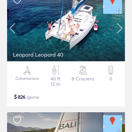
Leopard Leopard 40
Catamarano
40 ft
8 Crociera
0
12 m
$
826
/giorno