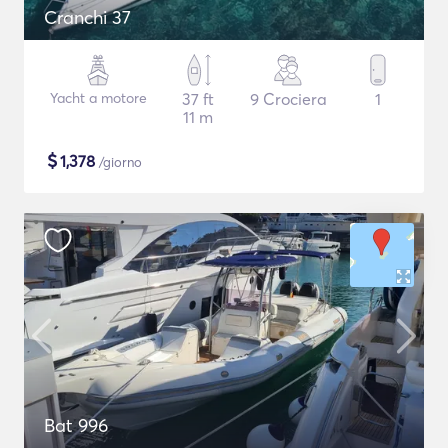
Cranchi 37
Yacht a motore
37 ft
9 Crociera
1
11 m
$
1,378
/giorno
Bat 996