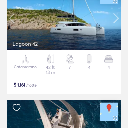
Lagoon 42
Catamarano
42 ft
7
4
4
13 m
$
1,161
/notte