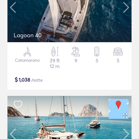
Lagoon 40
Catamarano
39 ft
9
5
5
12 m
$
1,038
/notte