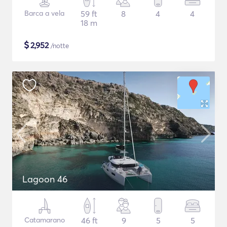
Barca a vela
59 ft
8
4
4
18 m
$
2,952
/notte
Lagoon 46
Catamarano
46 ft
9
5
5