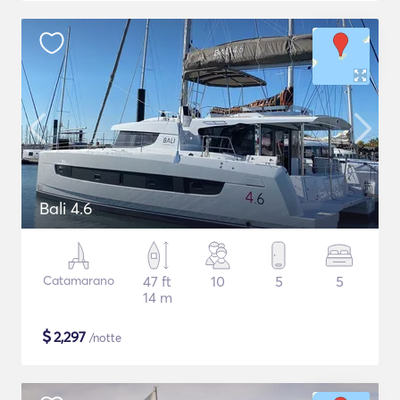
Bali 4.6
Catamarano
47 ft
10
5
5
14 m
$
2,297
/notte