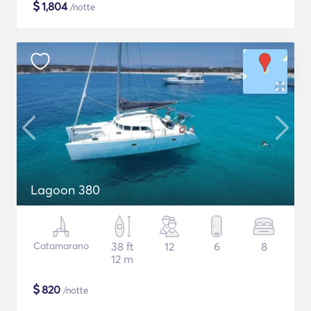
$
1,804
/notte
Lagoon 380
Catamarano
38 ft
12
6
8
12 m
$
820
/notte