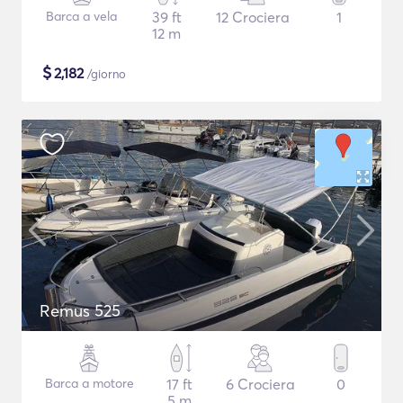
Barca a vela
39 ft
12 Crociera
1
12 m
$
2,182
/giorno
Remus 525
Barca a motore
17 ft
6 Crociera
0
5 m