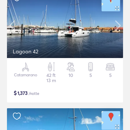
Lagoon 42
Catamarano
42 ft
10
5
5
13 m
$
1,373
/notte