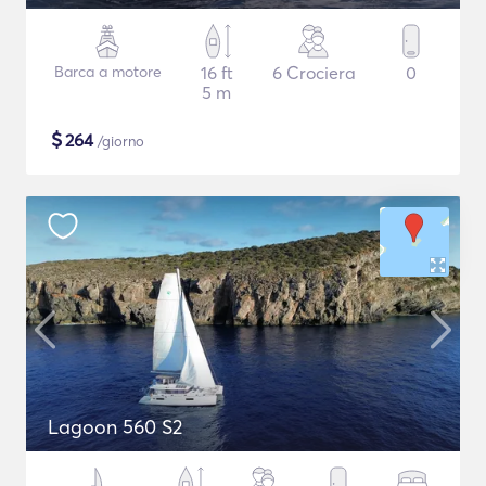
Barca a motore
16 ft
6 Crociera
0
5 m
$
264
/giorno
Lagoon 560 S2