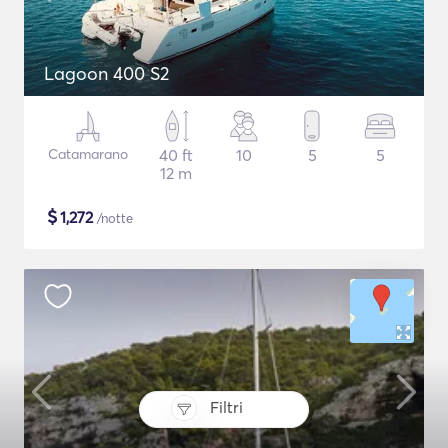
Lagoon 400 S2
Catamarano
40 ft
10
5
5
12 m
$
1,272
/notte
Filtri