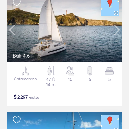
Bali 4.6
Catamarano
47 ft
10
5
5
14 m
$
2,297
/notte