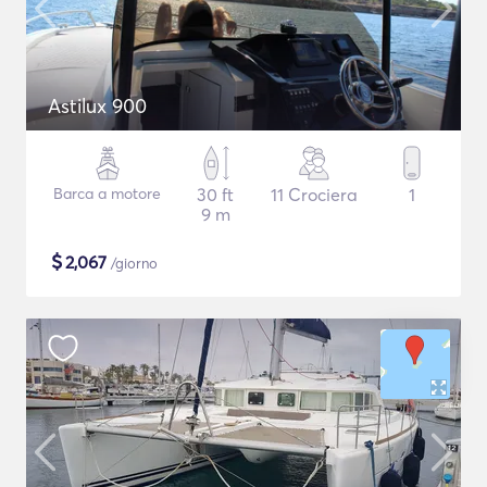
Astilux 900
Barca a motore
30 ft
11 Crociera
1
9 m
$
2,067
/giorno