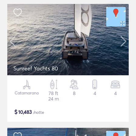
Sunreef Yachts 80
Catamarano
78 ft
8
4
4
24 m
$
10,483
/notte