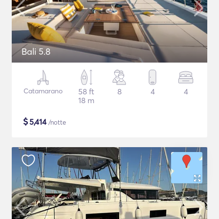
Bali 5.8
Catamarano
58 ft
8
4
4
18 m
$
5,414
/notte