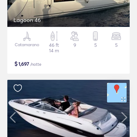
Lagoon 46
Catamarano
46 ft
9
5
5
14 m
$
1,697
/notte