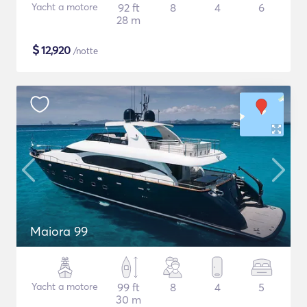
Yacht a motore
92 ft
8
4
6
28 m
$
12,920
/notte
Maiora 99
Yacht a motore
99 ft
8
4
5
30 m