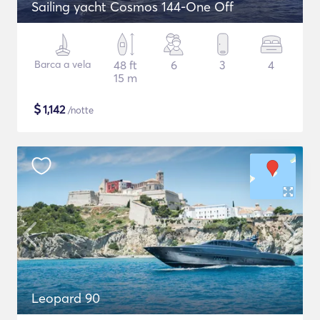
Sailing yacht Cosmos 144-One Off
Barca a vela
48 ft
6
3
4
15 m
$
1,142
/notte
Leopard 90