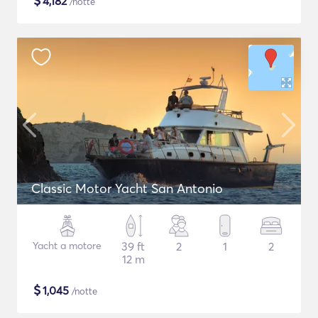
$
4,182
/notte
Classic Motor Yacht San Antonio
Yacht a motore
39 ft
2
1
2
12 m
$
1,045
/notte