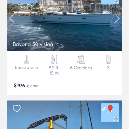
Bavaria 50 vision
Barca a vela
50 ft
6 Crociera
3
15 m
$
976
/giorno