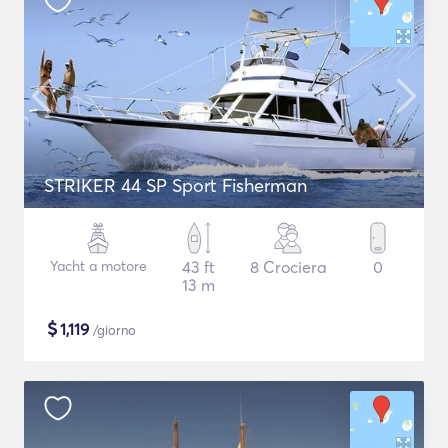
STRIKER 44 SP Sport Fisherman
Yacht a motore
43 ft
8 Crociera
0
13 m
$
1,119
/giorno