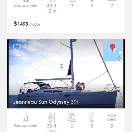
Barca a vela
49 ft
11
5
7
15 m
$
1,493
/notte
Jeanneau Sun Odyssey 39i
Barca a vela
39 ft
6
3
3
12 m