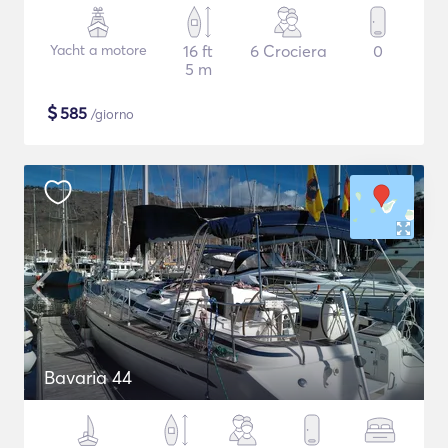
Yacht a motore
16 ft
6 Crociera
0
5 m
$
585
/giorno
Bavaria 44