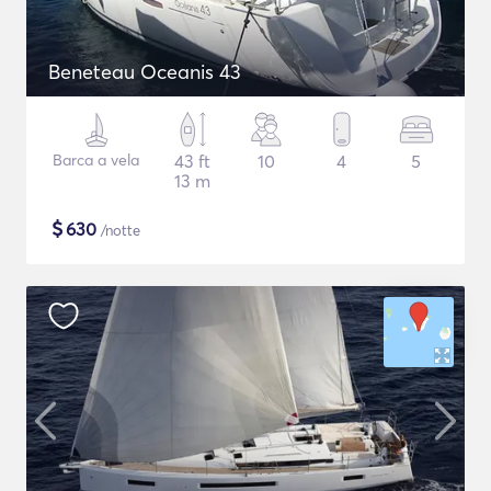
Beneteau Oceanis 43
Barca a vela
43 ft
10
4
5
13 m
$
630
/notte