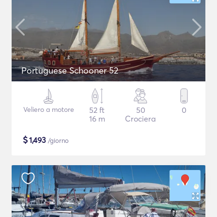
Portuguese Schooner 52
Veliero a motore
52 ft
50
0
16 m
Crociera
$
1,493
/giorno