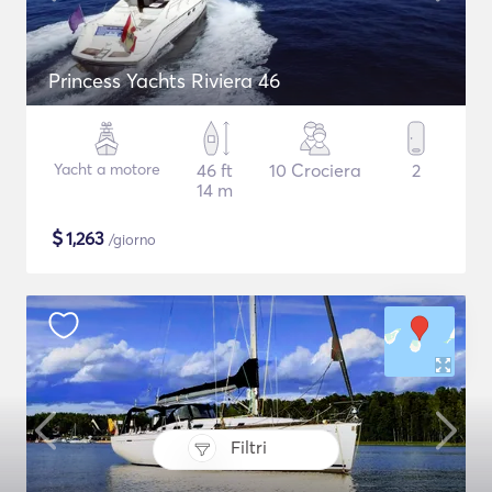
Princess Yachts Riviera 46
Yacht a motore
46 ft
10 Crociera
2
14 m
$
1,263
/giorno
Filtri