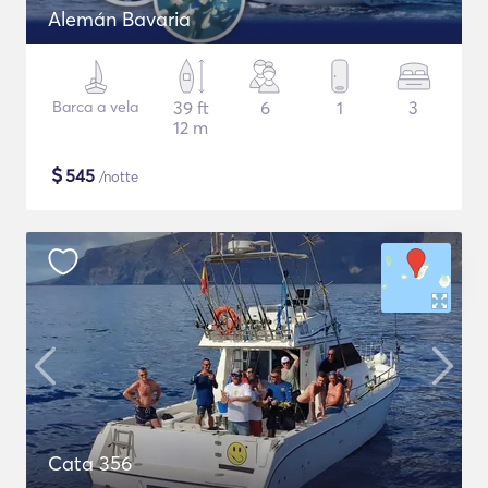
Alemán Bavaria
Barca a vela
39 ft
6
1
3
12 m
$
545
/notte
Cata 356