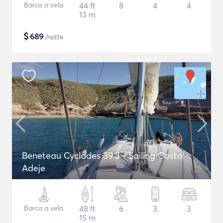
Barca a vela
44 ft
8
4
4
13 m
$
689
/notte
Beneteau Cyclades 39.3 - Sailing Costa
Adeje
Barca a vela
48 ft
6
3
3
15 m