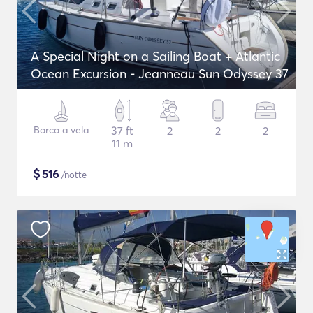
A Special Night on a Sailing Boat + Atlantic
Ocean Excursion - Jeanneau Sun Odyssey 37
Barca a vela
37 ft
2
2
2
11 m
$
516
/notte