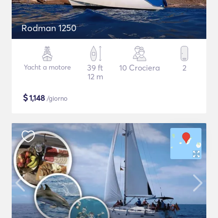
Rodman 1250
Yacht a motore
39 ft
10 Crociera
2
12 m
$
1,148
/giorno