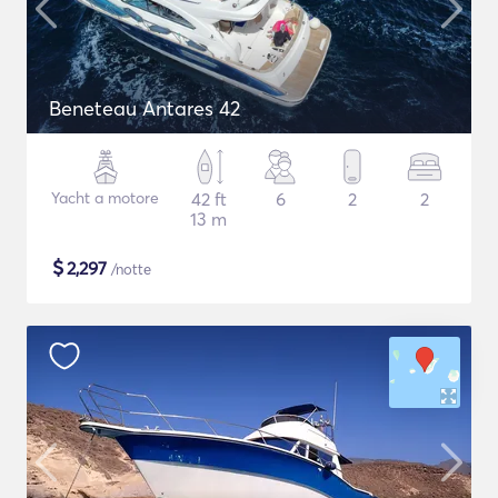
Beneteau Antares 42
Yacht a motore
42 ft
6
2
2
13 m
$
2,297
/notte