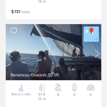
14 m
$
737
/notte
Beneteau Oceanis 50.5ft
Barca a vela
51 ft
8
4
4
15 m