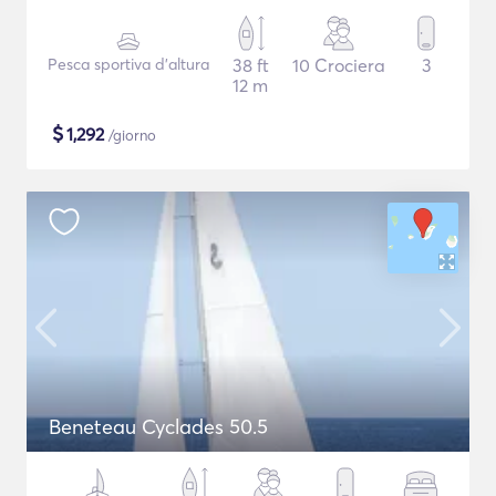
Pesca sportiva d'altura
38 ft
10 Crociera
3
12 m
$
1,292
/giorno
Beneteau Cyclades 50.5