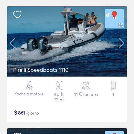
Pirelli Speedboats 1110
Yacht a motore
40 ft
11 Crociera
1
12 m
$
861
/giorno