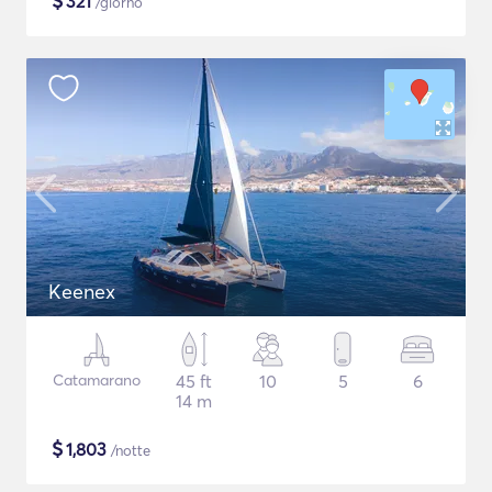
$
321
/giorno
Keenex
Catamarano
45 ft
10
5
6
14 m
$
1,803
/notte