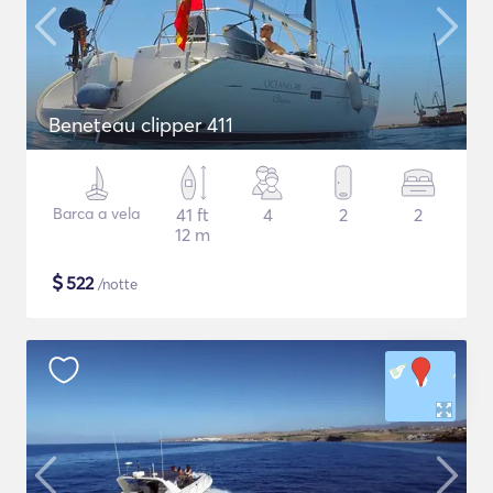
Beneteau clipper 411
Barca a vela
41 ft
4
2
2
12 m
$
522
/notte