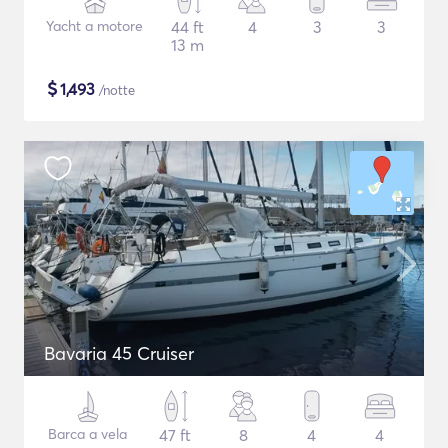
Yacht a motore
44 ft
4
3
3
13 m
$
1,493
/notte
Bavaria 45 Cruiser
Barca a vela
47 ft
8
4
4