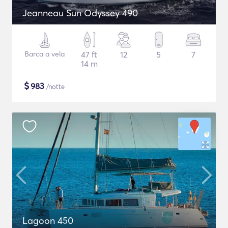
Jeanneau Sun Odyssey 490
Barca a vela
47 ft
12
5
7
14 m
$
983
/notte
Lagoon 450