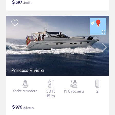
$
597
/notte
Princess Riviera
Yacht a motore
50 ft
11 Crociera
2
15 m
$
976
/giorno