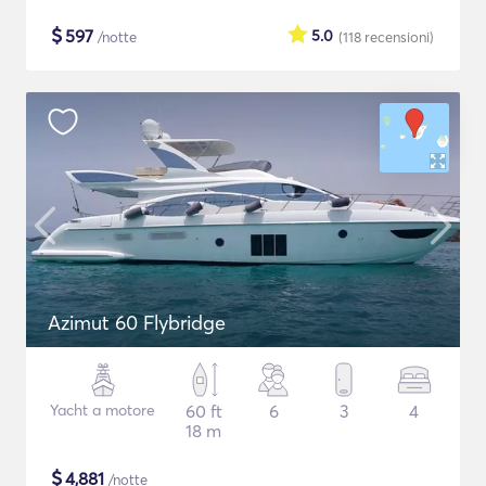
$
597
5.0
/notte
(118
recensioni
)
Azimut 60 Flybridge
Yacht a motore
60 ft
6
3
4
18 m
$
4,881
/notte