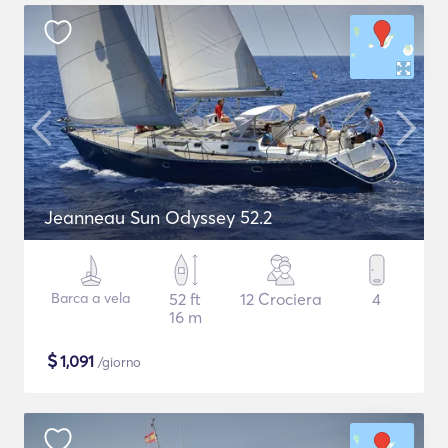
Jeanneau Sun Odyssey 52.2
Barca a vela
52 ft
12 Crociera
4
16 m
$
1,091
/giorno