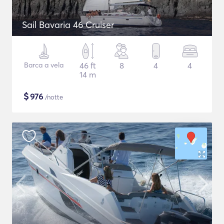
Sail Bavaria 46 Cruiser
Barca a vela
46 ft
8
4
4
14 m
$
976
/notte