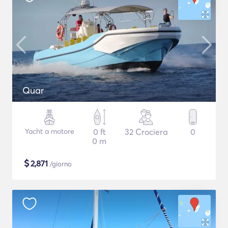
Quar
Yacht a motore
0 ft
32 Crociera
0
0 m
$
2,871
/giorno