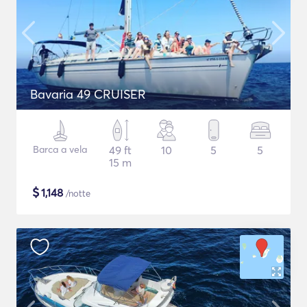
Bavaria 49 CRUISER
Barca a vela
49 ft
10
5
5
15 m
$
1,148
/notte