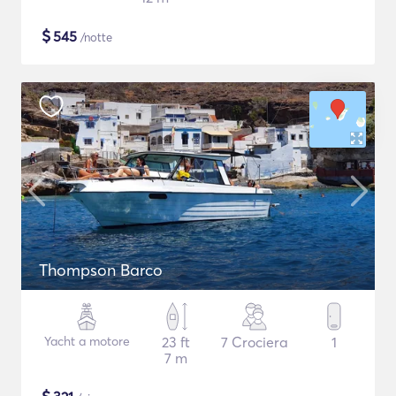
$
545
/notte
Thompson Barco
Yacht a motore
23 ft
7 Crociera
1
7 m