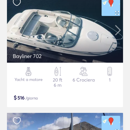
Bayliner 702
Yacht a motore
20 ft
6 Crociera
1
6 m
$
516
/giorno