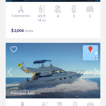
Catamarano
45 ft
4
2
2
14 m
$
2,004
/notte
Princess 440