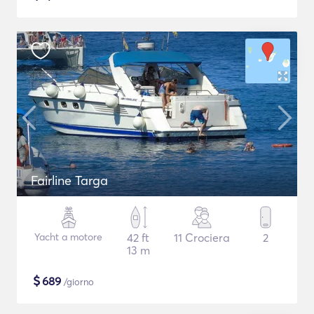
Fairline Targa
Yacht a motore
42 ft
11 Crociera
2
13 m
$
689
/giorno