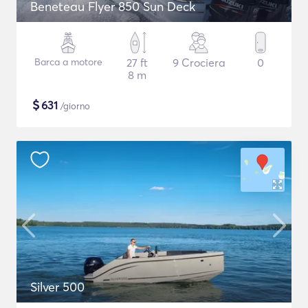
Beneteau Flyer 850 Sun Deck
Barca a motore
27 ft
9 Crociera
0
8 m
$
631
/giorno
Silver 500