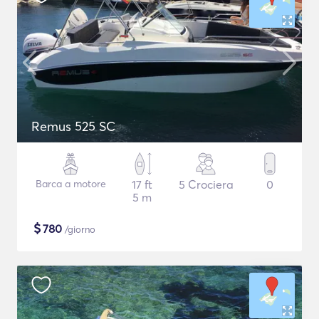
Remus 525 SC
Barca a motore
17 ft
5 Crociera
0
5 m
$
780
/giorno