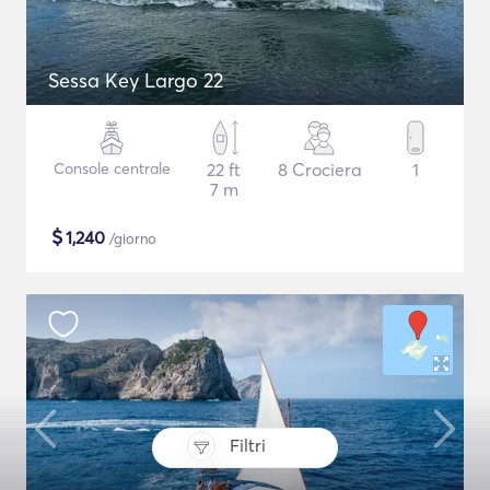
Sessa Key Largo 22
Console centrale
22 ft
8 Crociera
1
7 m
$
1,240
/giorno
Filtri