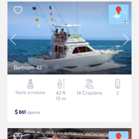
Bertram 42
Yacht a motore
42 ft
14 Crociera
2
13 m
$
861
/giorno