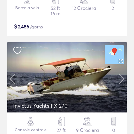
Barca a vela
52 ft
12 Crociera
2
16 m
$
2,486
/giorno
Invictus Yachts FX 270
Console centrale
27 ft
9 Crociera
0