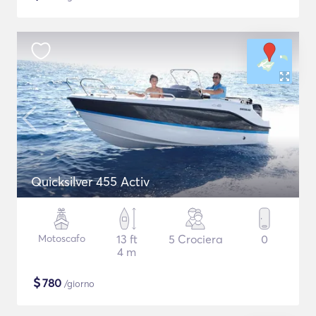
Quicksilver 455 Activ
Motoscafo
13 ft
5 Crociera
0
4 m
$
780
/giorno