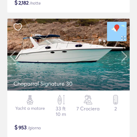
$
2,182
/notte
Chaparral Signature 30
Yacht a motore
33 ft
7 Crociera
2
10 m
$
953
/giorno