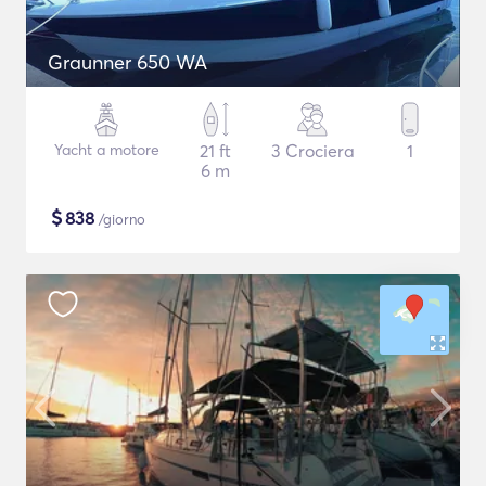
Graunner 650 WA
Yacht a motore
21 ft
3 Crociera
1
6 m
$
838
/giorno