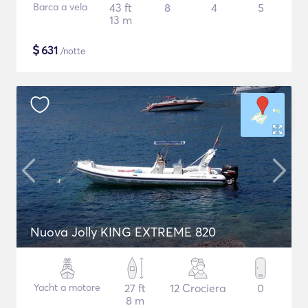
Barca a vela
43 ft
8
4
5
13 m
$
631
/notte
Nuova Jolly KING EXTREME 820
Yacht a motore
27 ft
12 Crociera
0
8 m