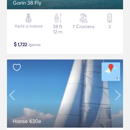
Garin 38 Fly
Yacht a motore
38 ft
7 Crociera
2
12 m
$
1,722
/giorno
Hanse 630e