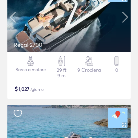
Regal 2700
Barca a motore
29 ft
9 Crociera
0
9 m
$
1,027
/giorno