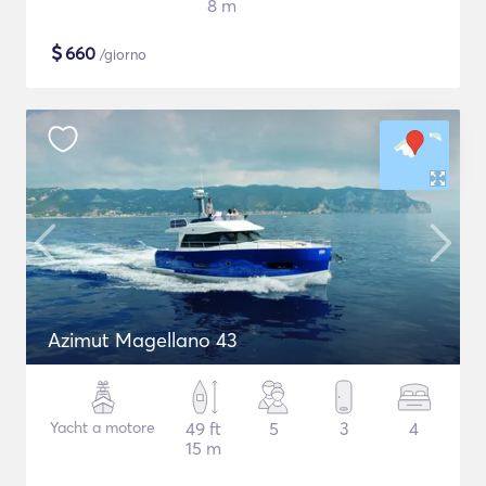
8 m
$
660
/giorno
Azimut Magellano 43
Yacht a motore
49 ft
5
3
4
15 m