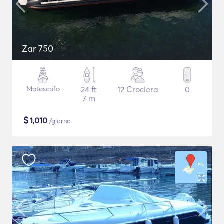
Zar 750
Motoscafo
24 ft
12 Crociera
0
7 m
$
1,010
/giorno