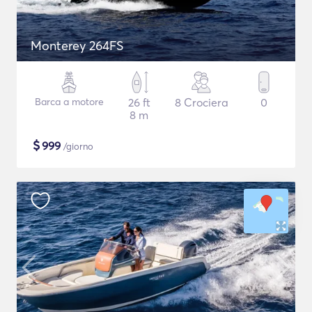
Monterey 264FS
Barca a motore
26 ft
8 Crociera
0
8 m
$
999
/giorno