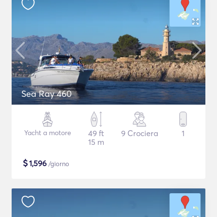
Sea Ray 460
Yacht a motore
49 ft
9 Crociera
1
15 m
$
1,596
/giorno