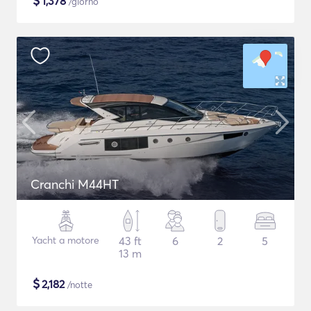
$
1,378
/giorno
Cranchi M44HT
Yacht a motore
43 ft
6
2
5
13 m
$
2,182
/notte