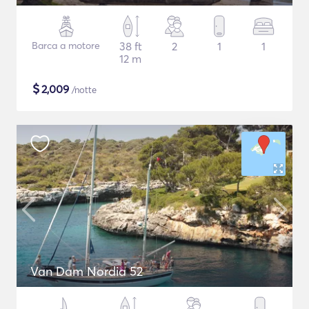
Barca a motore
38 ft
2
1
1
12 m
$
2,009
/notte
Van Dam Nordia 52