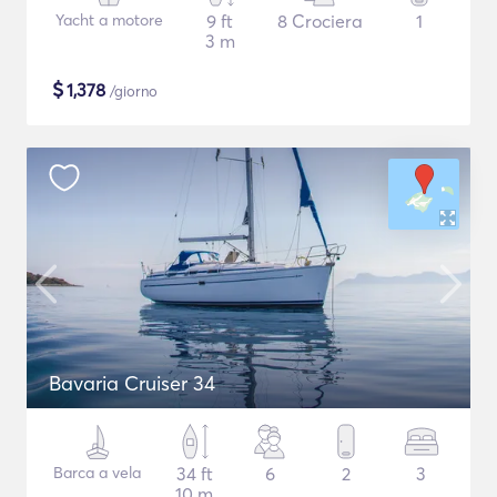
Yacht a motore
9 ft
8 Crociera
1
3 m
$
1,378
/giorno
Bavaria Cruiser 34
Barca a vela
34 ft
6
2
3
10 m