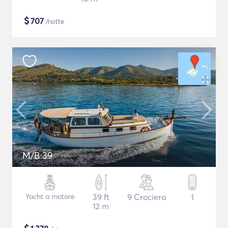
$
707
/notte
M/B 39
Yacht a motore
39 ft
9 Crociera
1
12 m