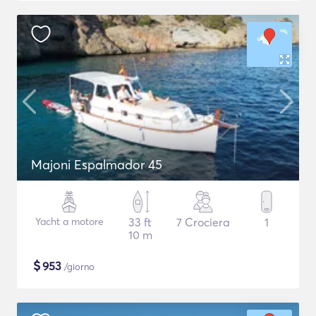
Majoni Espalmador 45
Yacht a motore
33 ft
7 Crociera
1
10 m
$
953
/giorno