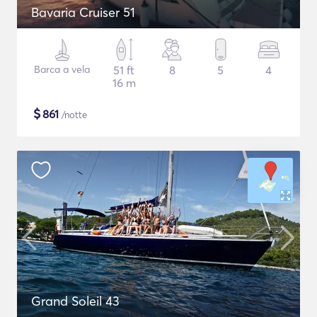
Bavaria Cruiser 51
Barca a vela
51 ft
8
5
4
16 m
$
861
/notte
Grand Soleil 43