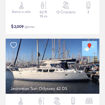
Barca a vela
62 ft
12 Crociera
3
19 m
$
2,009
/giorno
Jeanneau Sun Odyssey 42 DS