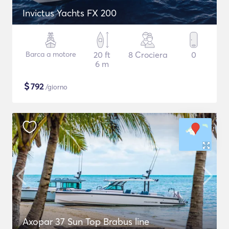
Invictus Yachts FX 200
Barca a motore
20 ft
8 Crociera
0
6 m
$
792
/giorno
Axopar 37 Sun Top Brabus line