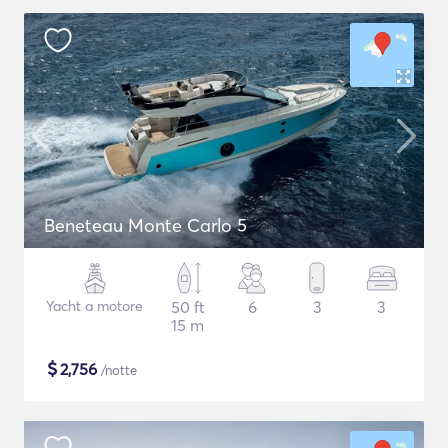
Beneteau Monte Carlo 5
Yacht a motore
50 ft
6
3
3
15 m
$
2,756
/notte