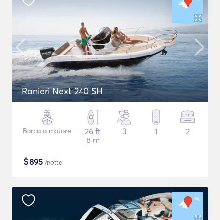
Ranieri Next 240 SH
Barca a motore
26 ft
3
1
2
8 m
$
895
/notte