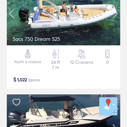
Sacs 750 Dream S25
Yacht a motore
24 ft
12 Crociera
0
7 m
$
1,022
/giorno