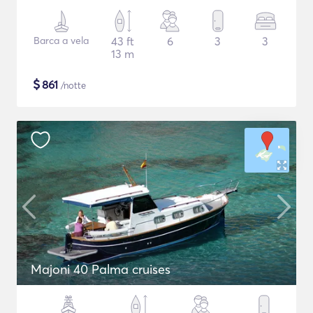
Barca a vela
43 ft
6
3
3
13 m
$
861
/notte
Majoni 40 Palma cruises