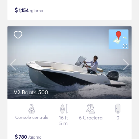
$
1,154
/giorno
V2 Boats 500
Console centrale
16 ft
6 Crociera
0
5 m
$
780
/giorno