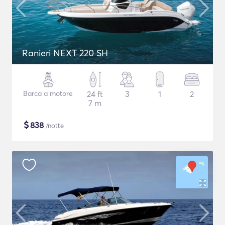
Ranieri NEXT 220 SH
Barca a motore
24 ft
3
1
2
7 m
$
838
/notte