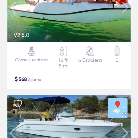
V2 5.0
Console centrale
16 ft
6 Crociera
0
5 m
$
568
/giorno