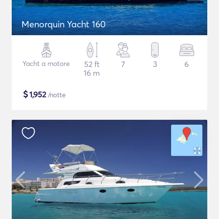
Menorquin Yacht 160
Yacht a motore
52 ft
7
3
6
16 m
$
1,952
/notte