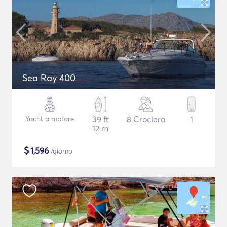
Sea Ray 400
Yacht a motore
39 ft
8 Crociera
1
12 m
$
1,596
/giorno