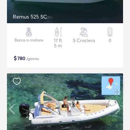
Remus 525 SC
Barca a motore
17 ft
5 Crociera
0
5 m
$
780
/giorno