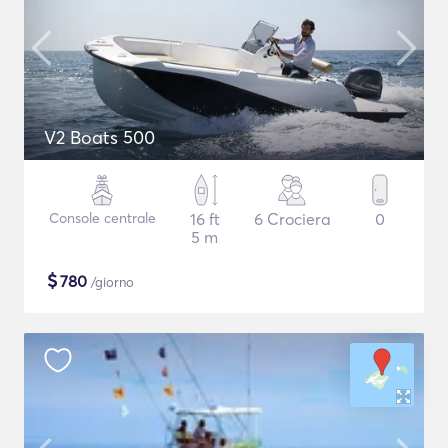
V2 Boats 500
Console centrale
16 ft
6 Crociera
0
5 m
$
780
/giorno