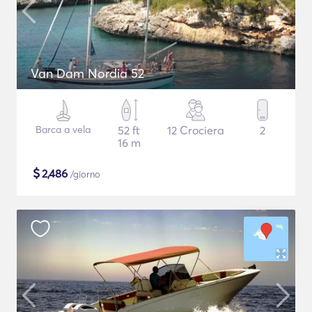
Van Dam Nordia 52
Barca a vela
52 ft
12 Crociera
2
16 m
$
2,486
/giorno