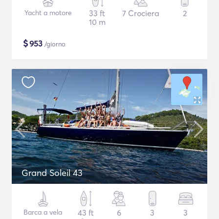
Yacht a motore
33 ft
7 Crociera
2
10 m
$
953
/giorno
Grand Soleil 43
Barca a vela
43 ft
6
3
3