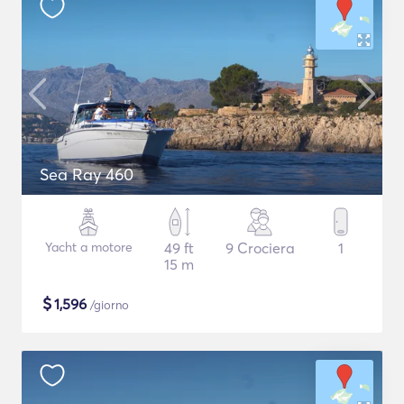
Sea Ray 460
Yacht a motore
49 ft
9 Crociera
1
15 m
$
1,596
/giorno