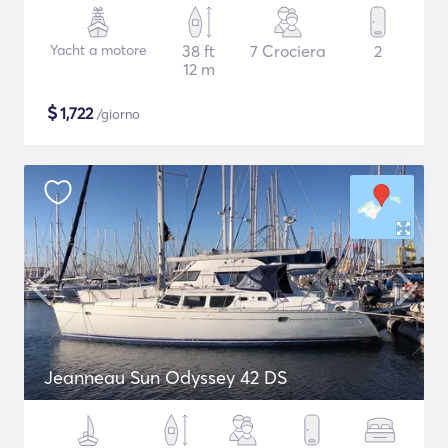
Yacht a motore
38 ft
7 Crociera
2
12 m
$
1,722
/giorno
Jeanneau Sun Odyssey 42 DS