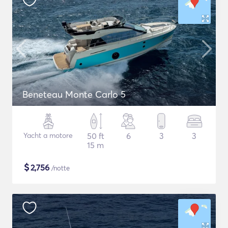
Beneteau Monte Carlo 5
Yacht a motore
50 ft
6
3
3
15 m
$
2,756
/notte