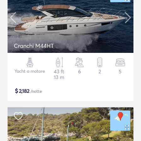
Cranchi M44HT
Yacht a motore
43 ft
6
2
5
13 m
$
2,182
/notte