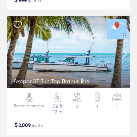
$
999
/giorno
Axopar 37 Sun Top Brabus line
Barca a motore
38 ft
2
1
1
12 m
$
2,009
/notte