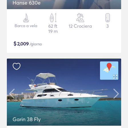
Hanse 630e
Barca a vela
62 ft
12 Crociera
3
19 m
$
2,009
/giorno
Garin 38 Fly