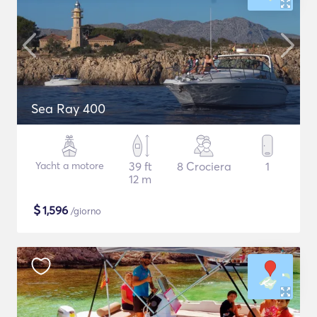
Sea Ray 400
Yacht a motore
39 ft
8 Crociera
1
12 m
$
1,596
/giorno