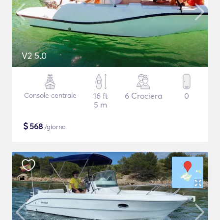
V2 5.0
Console centrale
16 ft
6 Crociera
0
5 m
$
568
/giorno