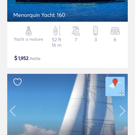
Menorquin Yacht 160
Yacht a motore
52 ft
7
3
6
16 m
$
1,952
/notte