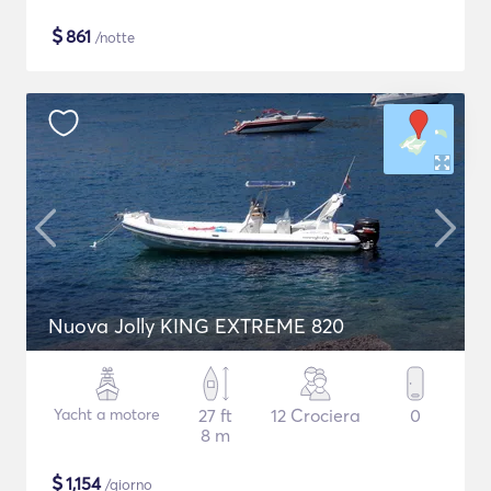
$
861
/notte
Nuova Jolly KING EXTREME 820
Yacht a motore
27 ft
12 Crociera
0
8 m
$
1,154
/giorno