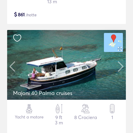
13 m
$
861
/notte
Majoni 40 Palma cruises
Yacht a motore
9 ft
8 Crociera
1
3 m