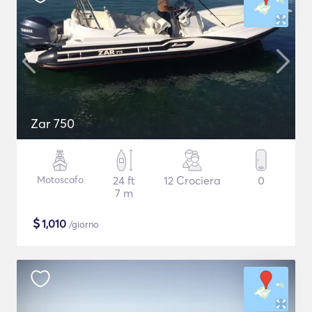
Zar 750
Motoscafo
24 ft
12 Crociera
0
7 m
$
1,010
/giorno