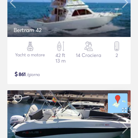
Bertram 42
Yacht a motore
42 ft
14 Crociera
2
13 m
$
861
/giorno