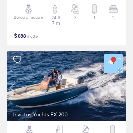
Barca a motore
24 ft
3
1
2
7 m
$
838
/notte
Invictus Yachts FX 200