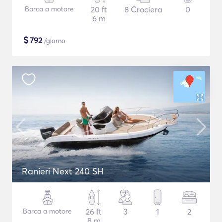
Barca a motore
20 ft
8 Crociera
0
6 m
$
792
/giorno
Ranieri Next 240 SH
Barca a motore
26 ft
3
1
2
8 m