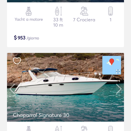
Yacht a motore
33 ft
7 Crociera
1
10 m
$
953
/giorno
Chaparral Signature 30