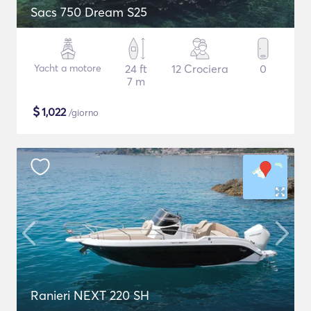
Sacs 750 Dream S25
Yacht a motore
24 ft
12 Crociera
0
7 m
$
1,022
/giorno
Ranieri NEXT 220 SH