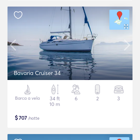
Bavaria Cruiser 34
Barca a vela
34 ft
6
2
3
10 m
$
707
/notte