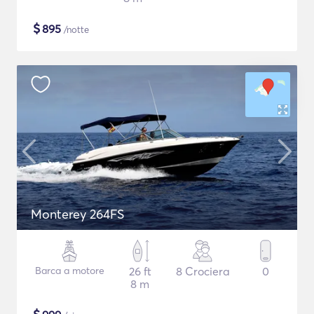
$
895
/notte
Monterey 264FS
Barca a motore
26 ft
8 Crociera
0
8 m