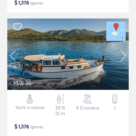
$
1,378
/giorno
M/B 39
Yacht a motore
39 ft
9 Crociera
1
12 m
$
1,378
/giorno