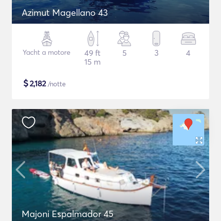
Azimut Magellano 43
Yacht a motore
49 ft
5
3
4
15 m
$
2,182
/notte
Majoni Espalmador 45