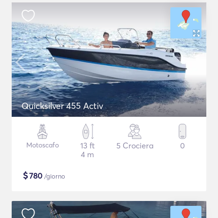
Quicksilver 455 Activ
Motoscafo
13 ft
5 Crociera
0
4 m
$
780
/giorno