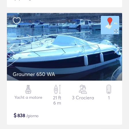
Graunner 650 WA
Yacht a motore
21 ft
3 Crociera
1
6 m
$
838
/giorno