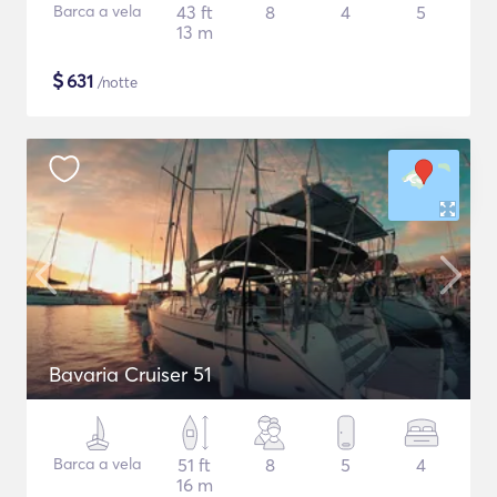
Barca a vela
43 ft
8
4
5
13 m
$
631
/notte
Bavaria Cruiser 51
Barca a vela
51 ft
8
5
4
16 m