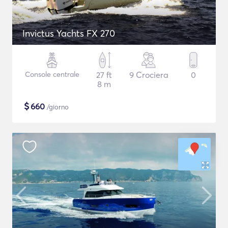
Invictus Yachts FX 270
Console centrale
27 ft
9 Crociera
0
8 m
$
660
/giorno