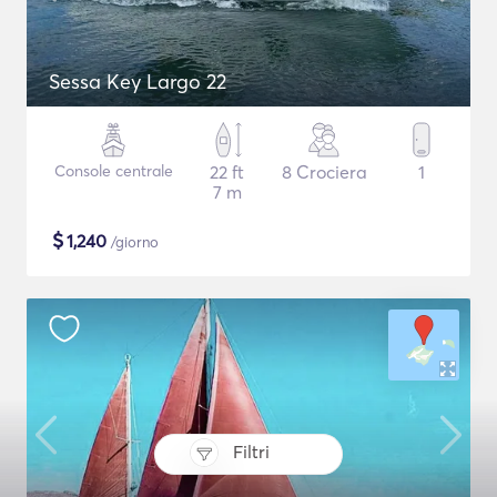
Sessa Key Largo 22
Console centrale
22 ft
8 Crociera
1
7 m
$
1,240
/giorno
Filtri