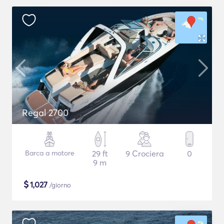
Regal 2700
Barca a motore
29 ft
9 Crociera
0
9 m
$
1,027
/giorno