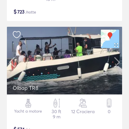
$
723
/notte
Olbap TR8
Yacht a motore
30 ft
12 Crociera
0
9 m