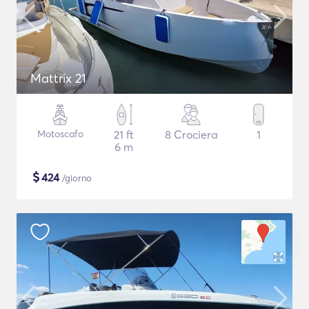
Mattrix 21
Motoscafo
21 ft
8 Crociera
1
6 m
$
424
/giorno