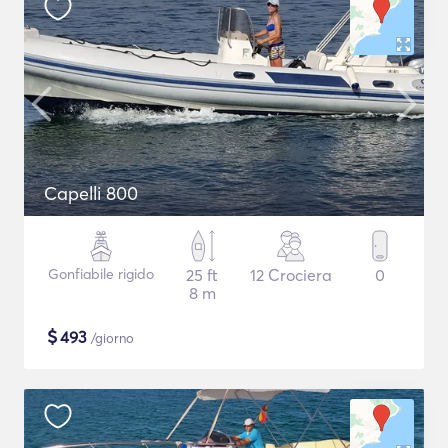
Capelli 800
Gonfiabile rigido
25 ft
12 Crociera
0
8 m
$
493
/giorno