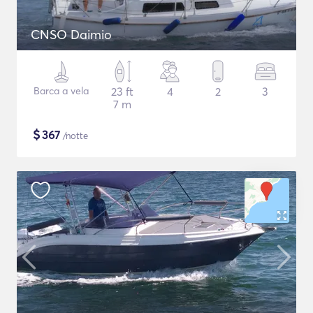
CNSO Daimio
Barca a vela
23 ft
4
2
3
7 m
$
367
/notte