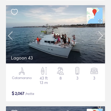
Lagoon 43
Catamarano
43 ft
8
3
3
13 m
$
2,067
/notte