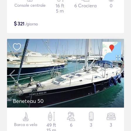
Console centrale
16 ft
6 Crociera
0
5 m
$
321
/giorno
Beneteau 50
Barca a vela
49 ft
6
3
3
15 m