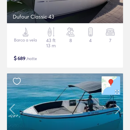
Dufour Classic 43
Barca a vela
43 ft
8
4
7
13 m
$
689
/notte