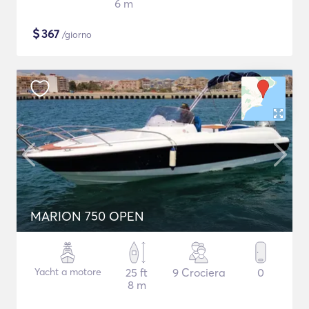
6 m
$
367
/giorno
MARION 750 OPEN
Yacht a motore
25 ft
9 Crociera
0
8 m