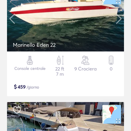
Marinello Eden 22
Console centrale
22 ft
9 Crociera
0
7 m
$
459
/giorno