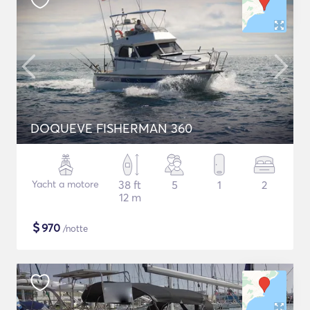
DOQUEVE FISHERMAN 360
Yacht a motore
38 ft
5
1
2
12 m
$
970
/notte