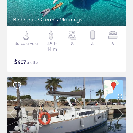
Beneteau Oceanis Moorings
Barca a vela
45 ft
8
4
6
14 m
$
907
/notte