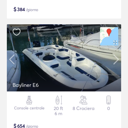
$
384
/giorno
Bayliner E6
Console centrale
20 ft
8 Crociera
0
6 m
$
654
/giorno