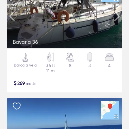
Bavaria 36
Barca a vela
36 ft
8
3
4
11 m
$
269
/notte