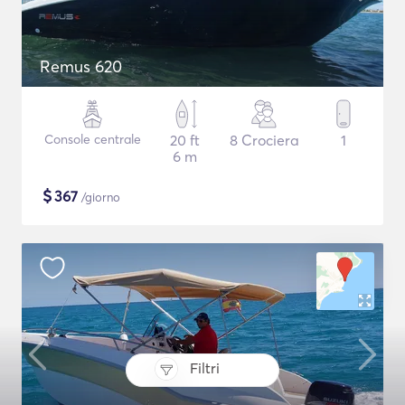
Remus 620
Console centrale
20 ft
8 Crociera
1
6 m
$
367
/giorno
Filtri