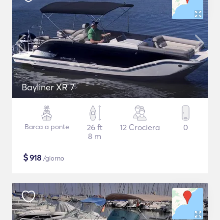
Bayliner XR 7
Barca a ponte
26 ft
12 Crociera
0
8 m
$
918
/giorno