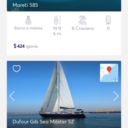
Mareti 585
Barca a motore
19 ft
8 Crociera
0
6 m
$
424
/giorno
Dufour Gib Sea Máster 52’