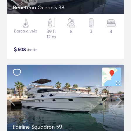
Beneteau Oceanis 38
Barca a vela
39 ft
8
3
4
12 m
$
608
/notte
Fairline Squadron 59