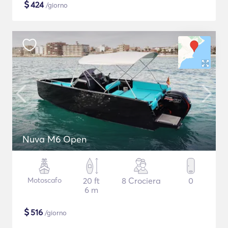
$
424
/giorno
Nuva M6 Open
Motoscafo
20 ft
8 Crociera
0
6 m
$
516
/giorno