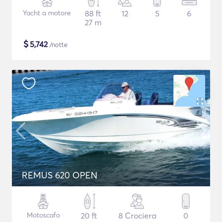
Yacht a motore
88 ft
12
5
6
27 m
$
5,742
/notte
REMUS 620 OPEN
Motoscafo
20 ft
8 Crociera
0