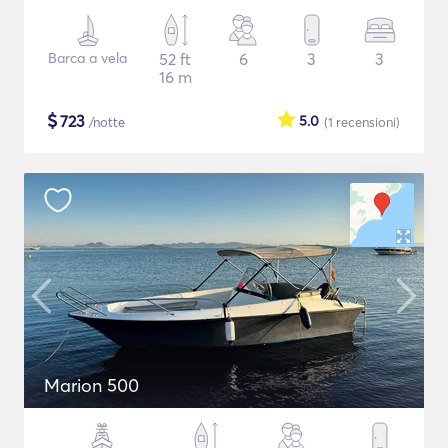
Barca a vela
52 ft
6
3
3
16 m
$
723
5.0
/notte
(1
recensioni
)
Marion 500