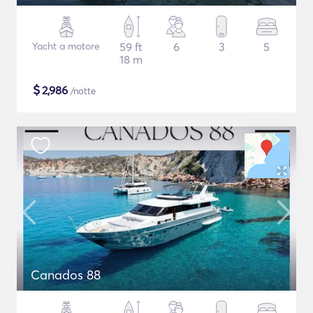
Yacht a motore
59 ft
6
3
5
18 m
$
2,986
/notte
Canados 88