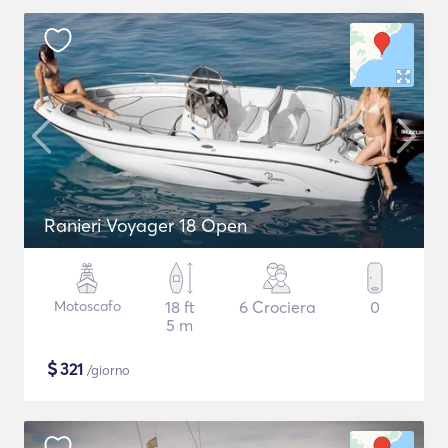
Ranieri Voyager 18 Open
Motoscafo
18 ft
6 Crociera
0
5 m
$
321
/giorno