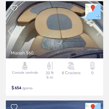
Mariah 560
Console centrale
20 ft
8 Crociera
0
6 m
$
654
/giorno