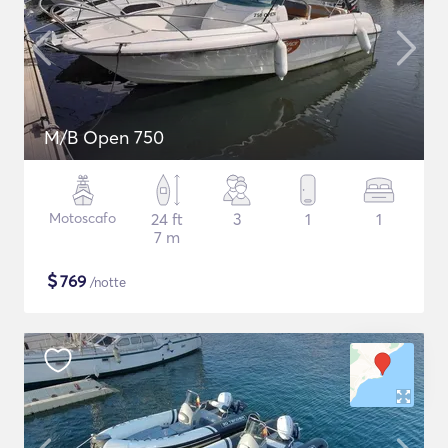
M/B Open 750
Motoscafo
24 ft
3
1
1
7 m
$
769
/notte