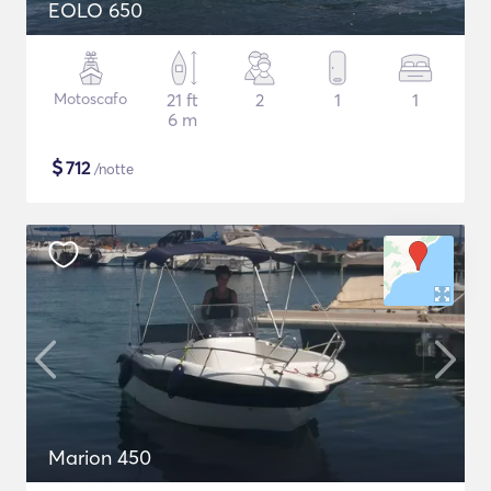
EOLO 650
Motoscafo
21 ft
2
1
1
6 m
$
712
/notte
Marion 450