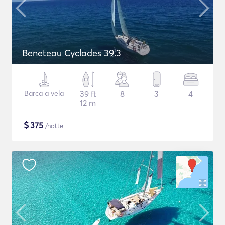
Beneteau Cyclades 39.3
Barca a vela
39 ft
8
3
4
12 m
$
375
/notte