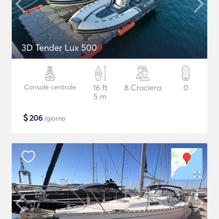
3D Tender Lux 500
Console centrale
16 ft
8 Crociera
0
5 m
$
206
/giorno