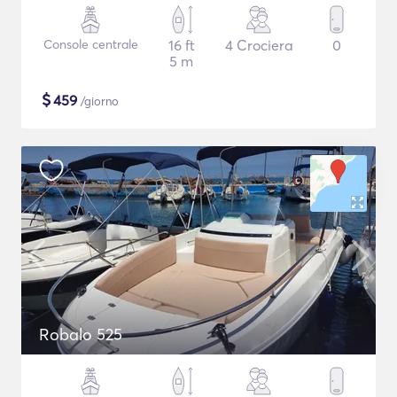
Console centrale
16 ft
4 Crociera
0
5 m
$
459
/giorno
Robalo 525