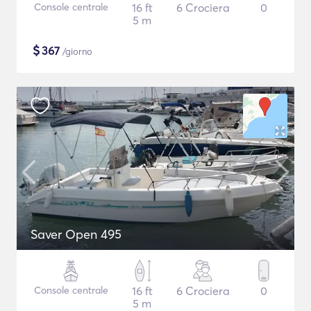
Console centrale
16 ft
6 Crociera
0
5 m
$
367
/giorno
Saver Open 495
Console centrale
16 ft
6 Crociera
0
5 m