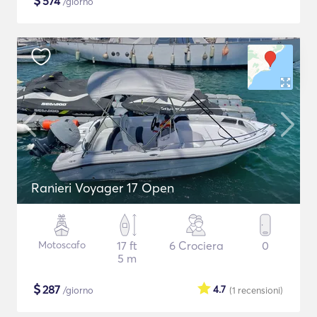
$
574
/giorno
Ranieri Voyager 17 Open
Motoscafo
17 ft
6 Crociera
0
5 m
$
287
4.7
/giorno
(1
recensioni
)