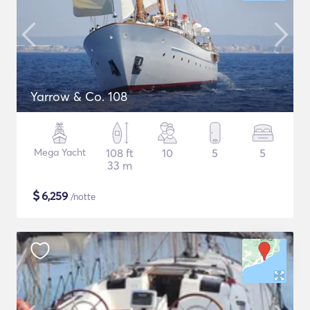
Yarrow & Co. 108
Mega Yacht
108 ft
10
5
5
33 m
$
6,259
/notte