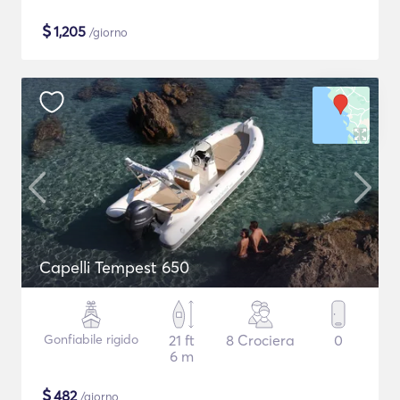
$
1,205
/giorno
Capelli Tempest 650
Gonfiabile rigido
21 ft
8 Crociera
0
6 m
$
482
/giorno