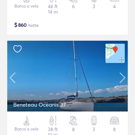
Barca a vela
46 ft
6
3
4
14 m
$
860
/notte
Beneteau Oceanis 37
Barca a vela
38 ft
8
3
8
12 m