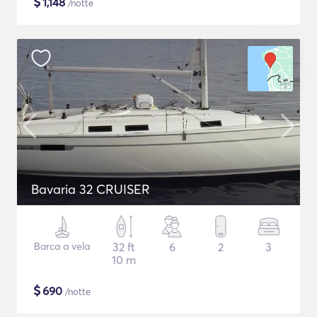
$
1,148
/notte
Bavaria 32 CRUISER
Barca a vela
32 ft
6
2
3
10 m
$
690
/notte