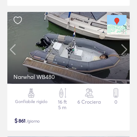
Narwhal WB480
Gonfiabile rigido
16 ft
6 Crociera
0
5 m
$
861
/giorno