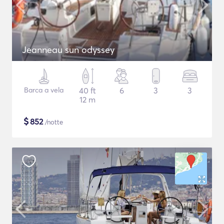
Jeanneau sun odyssey
Barca a vela
40 ft
6
3
3
12 m
$
852
/notte