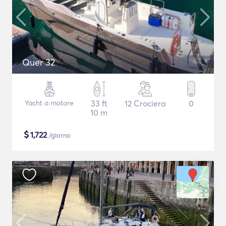
Quer 32
Yacht a motore
33 ft
12 Crociera
0
10 m
$
1,722
/giorno