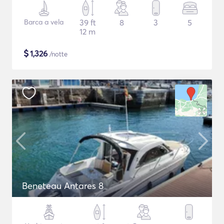
Barca a vela
39 ft
8
3
5
12 m
$
1,326
/notte
Beneteau Antares 8