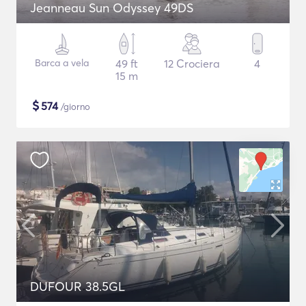
Jeanneau Sun Odyssey 49DS
Barca a vela
49 ft
12 Crociera
4
15 m
$
574
/giorno
DUFOUR 38.5GL