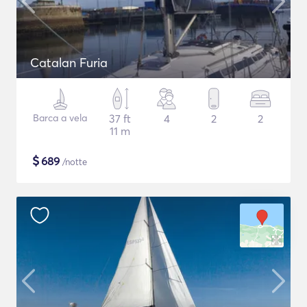
Catalan Furia
Barca a vela
37 ft
4
2
2
11 m
$
689
/notte