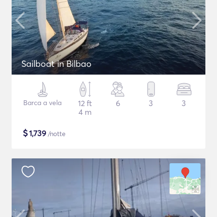
Sailboat in Bilbao
Barca a vela
12 ft
6
3
3
4 m
$
1,739
/notte