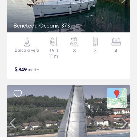
Beneteau Oceanis 373
Barca a vela
36 ft
8
3
4
11 m
$
849
/notte