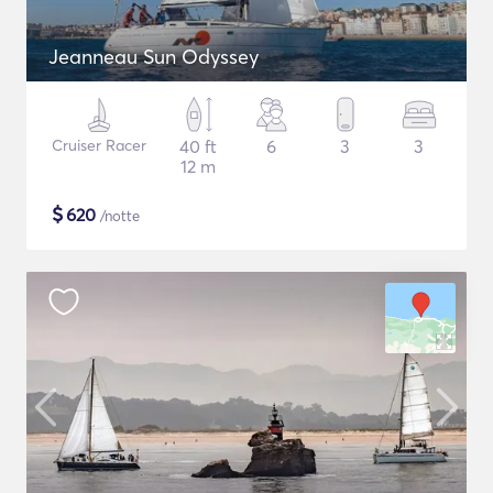
Jeanneau Sun Odyssey
Cruiser Racer
40 ft
6
3
3
12 m
$
620
/notte