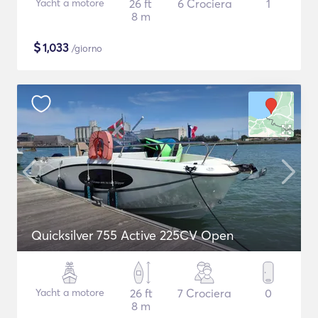
Yacht a motore
26 ft
6 Crociera
1
8 m
$
1,033
/giorno
Quicksilver 755 Active 225CV Open
Yacht a motore
26 ft
7 Crociera
0
8 m