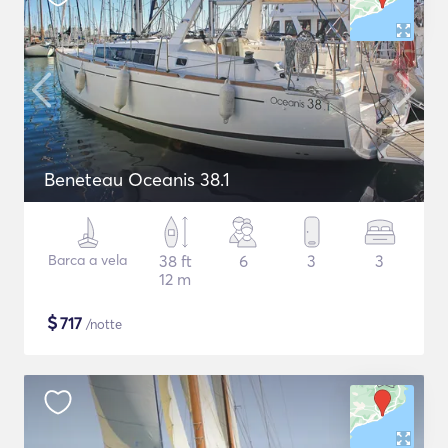
Beneteau Oceanis 38.1
Barca a vela
38 ft
6
3
3
12 m
$
717
/notte