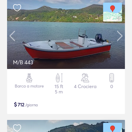
M/B 443
Barca a motore
15 ft
4 Crociera
0
5 m
$
712
/giorno