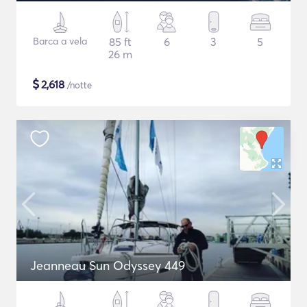
Barca a vela
85 ft
6
3
5
26 m
$
2,618
/notte
Jeanneau Sun Odyssey 449