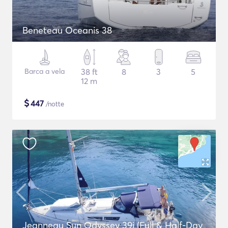
Beneteau Oceanis 38
Barca a vela
38 ft
8
3
5
12 m
$
447
/notte
Jeanneau Sun Odyssey 39i (Full & Half-Day