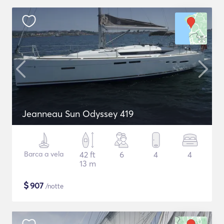
Jeanneau Sun Odyssey 419
Barca a vela
42 ft
6
4
4
13 m
$
907
/notte