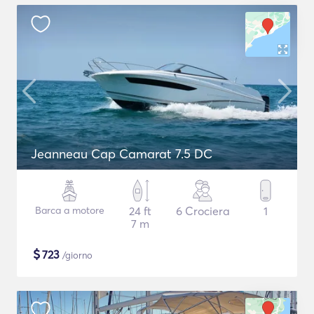
Jeanneau Cap Camarat 7.5 DC
Barca a motore
24 ft
6 Crociera
1
7 m
$
723
/giorno