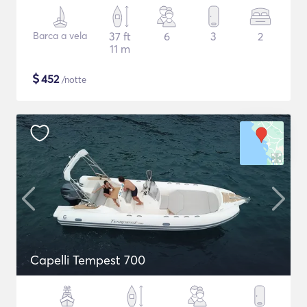
Barca a vela
37 ft
6
3
2
11 m
$
452
/notte
Capelli Tempest 700