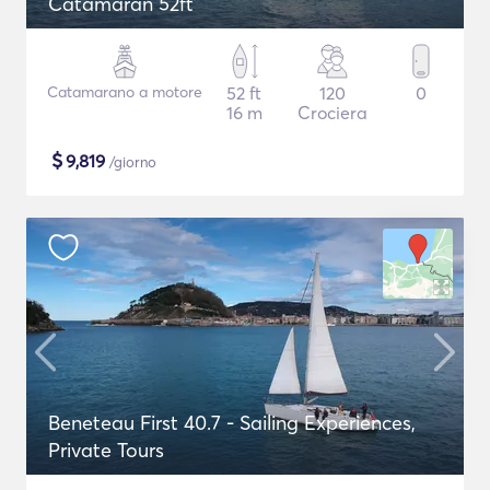
Catamaran 52ft
Catamarano a motore
52 ft
120
0
16 m
Crociera
$
9,819
/giorno
Beneteau First 40.7 - Sailing Experiences,
Private Tours