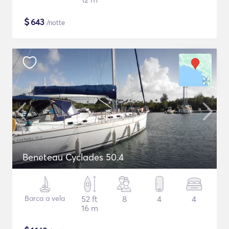
$
643
/notte
Beneteau Cyclades 50.4
Barca a vela
52 ft
8
4
4
16 m