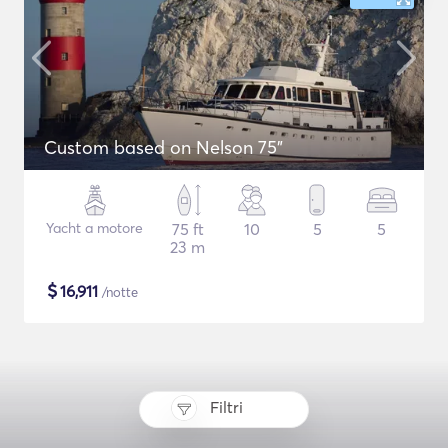
Custom based on Nelson 75"
Yacht a motore
75 ft
10
5
5
23 m
$
16,911
/notte
Filtri