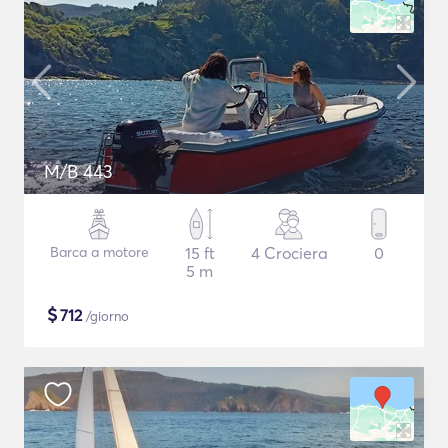
M/B 443
Barca a motore
15 ft
4 Crociera
0
5 m
$
712
/giorno