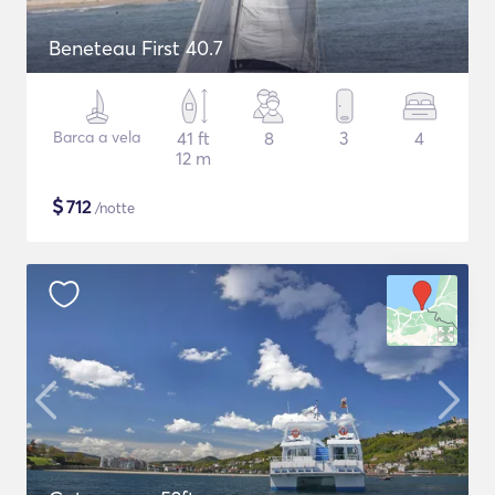
Beneteau First 40.7
Barca a vela
41 ft
8
3
4
12 m
$
712
/notte