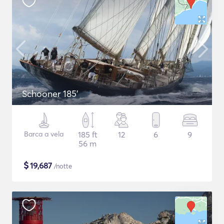
Schooner 185'
Barca a vela
185 ft
12
6
9
56 m
$
19,687
/notte