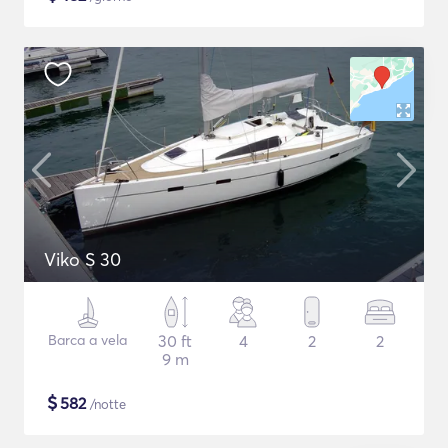
Viko S 30
Barca a vela
30 ft
4
2
2
9 m
$
582
/notte