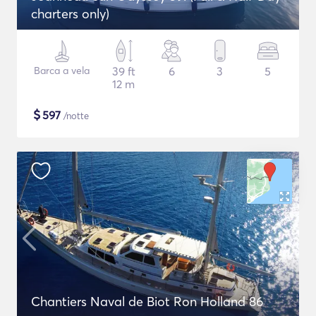
charters only)
Barca a vela
39 ft
6
3
5
12 m
$
597
/notte
Chantiers Naval de Biot Ron Holland 86