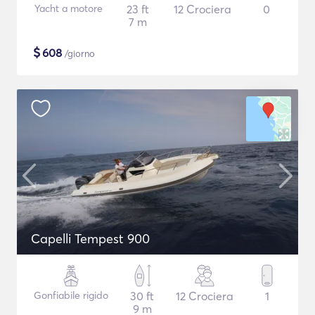
Yacht a motore
23 ft
12 Crociera
0
7 m
$
608
/giorno
Capelli Tempest 900
Gonfiabile rigido
30 ft
12 Crociera
1
9 m