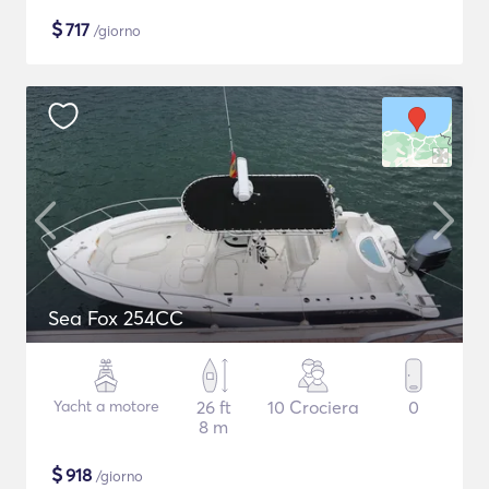
$
717
/giorno
Sea Fox 254CC
Yacht a motore
26 ft
10 Crociera
0
8 m
$
918
/giorno