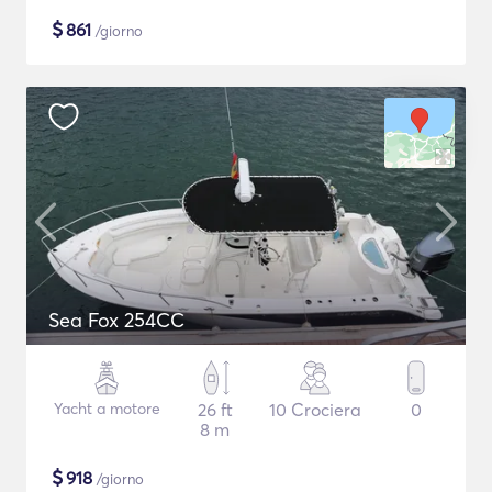
$
861
/giorno
Sea Fox 254CC
Yacht a motore
26 ft
10 Crociera
0
8 m
$
918
/giorno