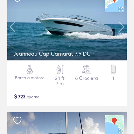
Jeanneau Cap Camarat 7.5 DC
Barca a motore
24 ft
6 Crociera
1
7 m
$
723
/giorno