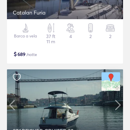
Catalan Furia
Barca a vela
37 ft
4
2
2
11 m
$
689
/notte