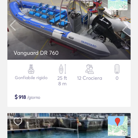
Vanguard DR 760
Gonfiabile rigido
25 ft
12 Crociera
0
8 m
$
918
/giorno