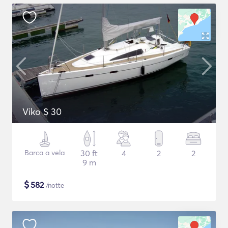
Viko S 30
Barca a vela
30 ft
4
2
2
9 m
$
582
/notte