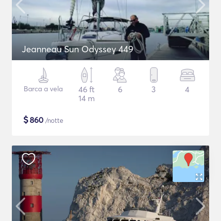
Jeanneau Sun Odyssey 449
Barca a vela
46 ft
6
3
4
14 m
$
860
/notte