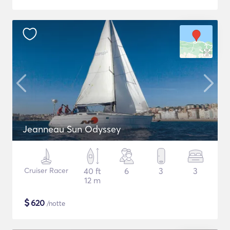
Jeanneau Sun Odyssey
Cruiser Racer
40 ft
6
3
3
12 m
$
620
/notte