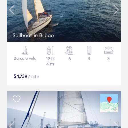
Sailboat in Bilbao
Barca a vela
12 ft
6
3
3
4 m
$
1,739
/notte