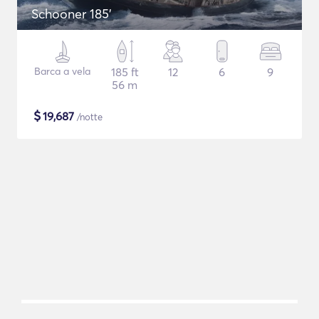
Schooner 185'
Barca a vela
185 ft
12
6
9
56 m
$
19,687
/notte