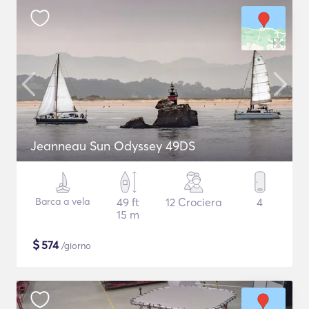
Jeanneau Sun Odyssey 49DS
Barca a vela
49 ft
12 Crociera
4
15 m
$
574
/giorno