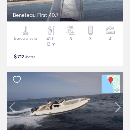
Beneteau First 40.7
Barca a vela
41 ft
8
3
4
12 m
$
712
/notte