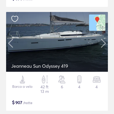
Jeanneau Sun Odyssey 419
Barca a vela
42 ft
6
4
4
13 m
$
907
/notte