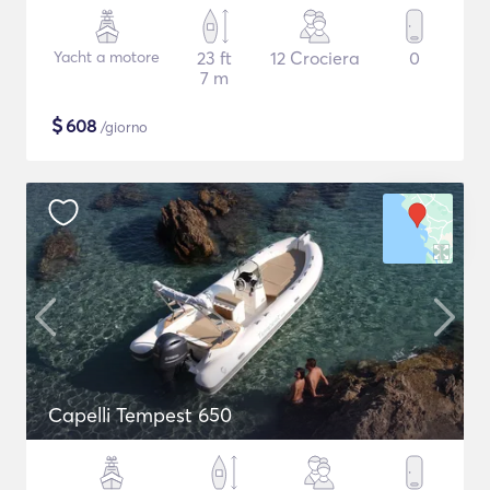
Yacht a motore
23 ft
12 Crociera
0
7 m
$
608
/giorno
Capelli Tempest 650