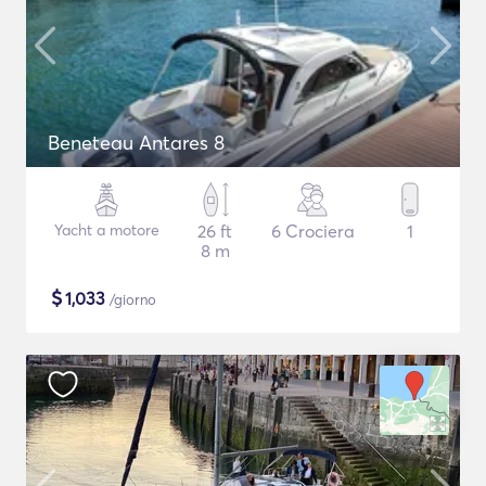
Beneteau Antares 8
Yacht a motore
26 ft
6 Crociera
1
8 m
$
1,033
/giorno