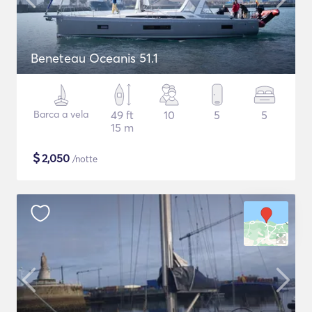
Beneteau Oceanis 51.1
Barca a vela
49 ft
10
5
5
15 m
$
2,050
/notte