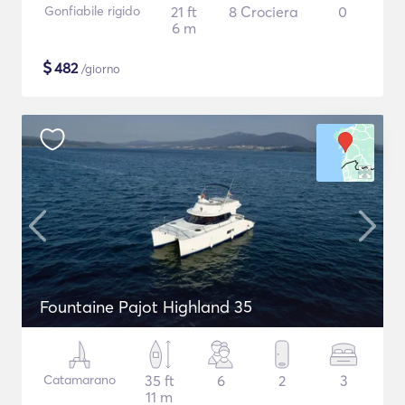
Gonfiabile rigido
21 ft
8 Crociera
0
6 m
$
482
/giorno
Fountaine Pajot Highland 35
Catamarano
35 ft
6
2
3
11 m