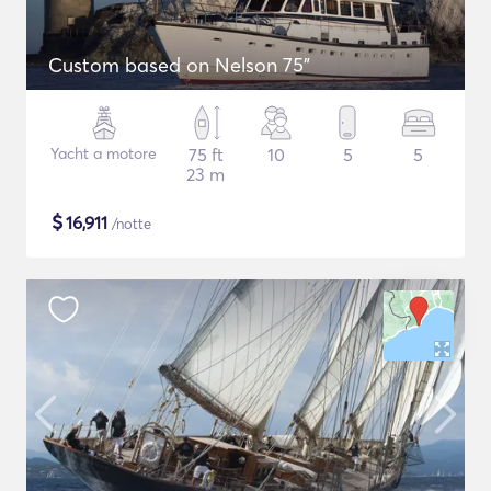
Custom based on Nelson 75"
Yacht a motore
75 ft
10
5
5
23 m
$
16,911
/notte