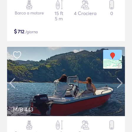
Barca a motore
15 ft
4 Crociera
0
5 m
$
712
/giorno
M/B 443