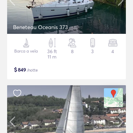
Beneteau Oceanis 373
Barca a vela
36 ft
8
3
4
11 m
$
849
/notte