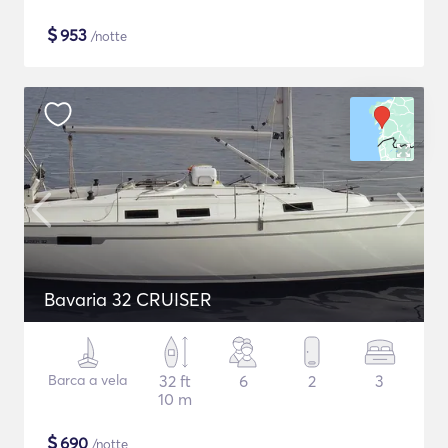
$
953
/notte
Bavaria 32 CRUISER
Barca a vela
32 ft
6
2
3
10 m
$
690
/notte