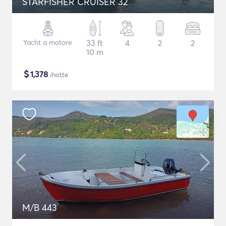
STARFISHER CRUISER 32
Yacht a motore
33 ft
4
2
2
10 m
$
1,378
/notte
M/B 443