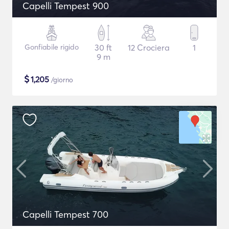
Capelli Tempest 900
Gonfiabile rigido
30 ft
12 Crociera
1
9 m
$
1,205
/giorno
Capelli Tempest 700