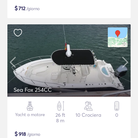
$
712
/giorno
Sea Fox 254CC
Yacht a motore
26 ft
10 Crociera
0
8 m
$
918
/giorno