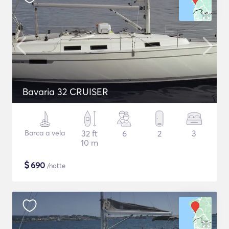
Bavaria 32 CRUISER
Barca a vela
32 ft
6
2
3
10 m
$
690
/notte