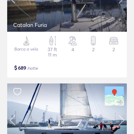
Catalan Furia
Barca a vela
37 ft
4
2
2
11 m
$
689
/notte