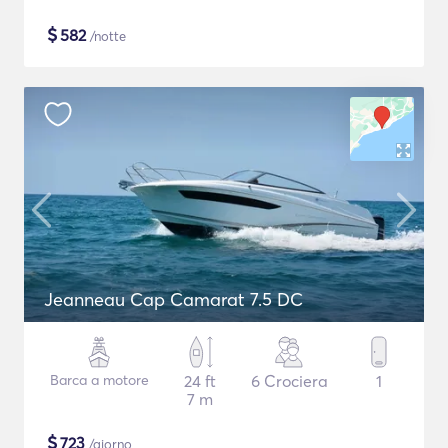
$
582
/notte
Jeanneau Cap Camarat 7.5 DC
Barca a motore
24 ft
6 Crociera
1
7 m
$
723
/giorno