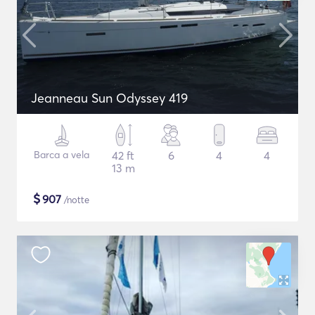
Jeanneau Sun Odyssey 419
Barca a vela
42 ft
6
4
4
13 m
$
907
/notte