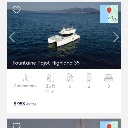
Fountaine Pajot Highland 35
Catamarano
35 ft
6
2
3
11 m
$
953
/notte