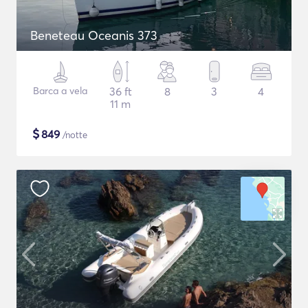
Beneteau Oceanis 373
Barca a vela
36 ft
8
3
4
11 m
$
849
/notte