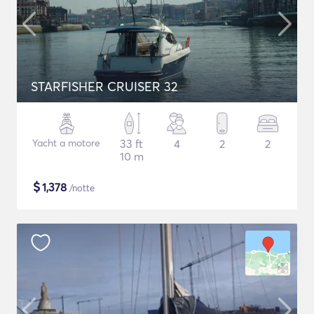
STARFISHER CRUISER 32
Yacht a motore
33 ft
4
2
2
10 m
$
1,378
/notte