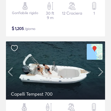
Gonfiabile rigido
30 ft
12 Crociera
1
9 m
$
1,205
/giorno
Capelli Tempest 700