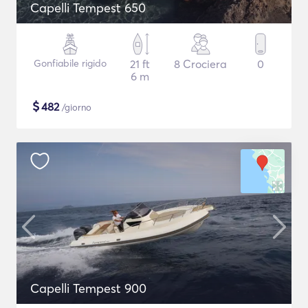
Capelli Tempest 650
Gonfiabile rigido
21 ft
8 Crociera
0
6 m
$
482
/giorno
Capelli Tempest 900