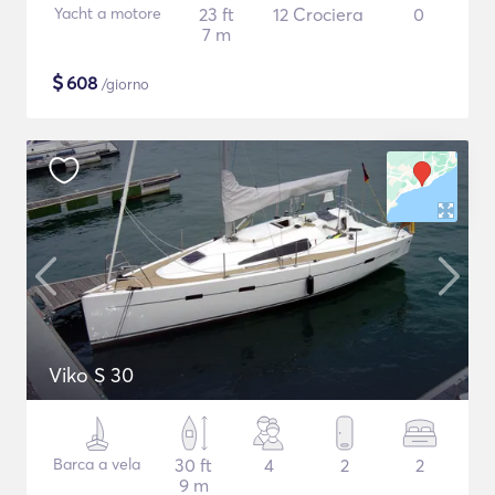
Yacht a motore
23 ft
12 Crociera
0
7 m
$
608
/giorno
Viko S 30
Barca a vela
30 ft
4
2
2
9 m