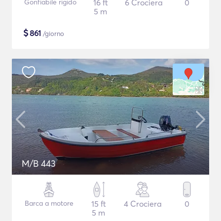
Gonfiabile rigido
16 ft
6 Crociera
0
5 m
$
861
/giorno
M/B 443
Barca a motore
15 ft
4 Crociera
0
5 m