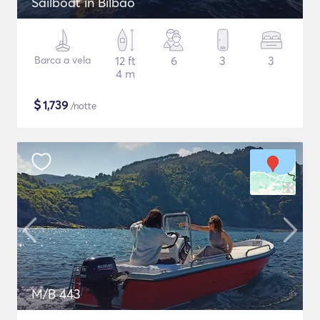
Sailboat in Bilbao
Barca a vela
12 ft
6
3
3
4 m
$
1,739
/notte
M/B 443