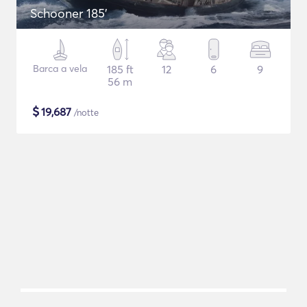
Schooner 185'
Barca a vela
185 ft
12
6
9
56 m
$
19,687
/notte