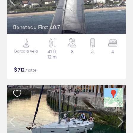
Beneteau First 40.7
Barca a vela
41 ft
8
3
4
12 m
$
712
/notte