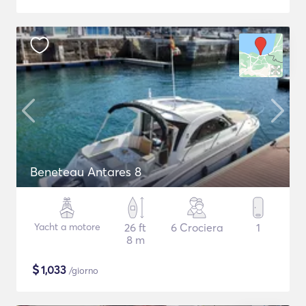
Beneteau Antares 8
Yacht a motore
26 ft
6 Crociera
1
8 m
$
1,033
/giorno