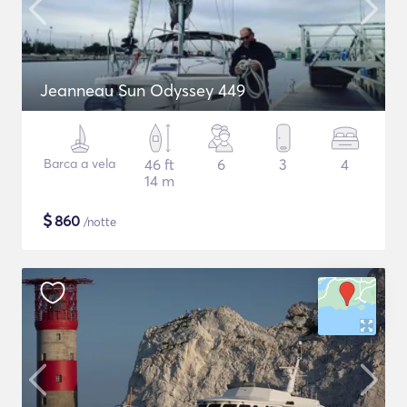
Jeanneau Sun Odyssey 449
Barca a vela
46 ft
6
3
4
14 m
$
860
/notte