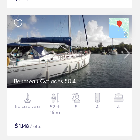
Beneteau Cyclades 50.4
Barca a vela
52 ft
8
4
4
16 m
$
1,148
/notte