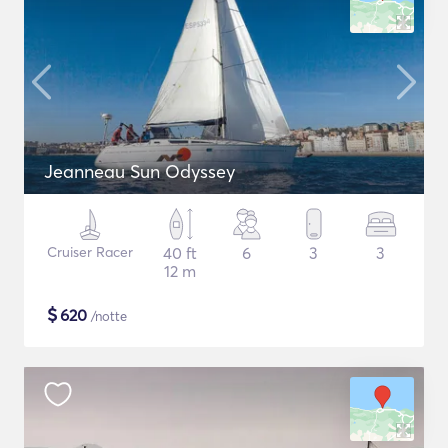
Jeanneau Sun Odyssey
Cruiser Racer
40 ft
6
3
3
12 m
$
620
/notte