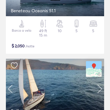
Beneteau Oceanis 51.1
Barca a vela
49 ft
10
5
5
15 m
$
2,050
/notte