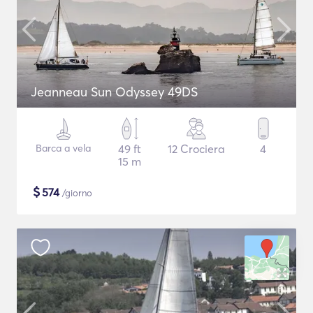
Jeanneau Sun Odyssey 49DS
Barca a vela
49 ft
12 Crociera
4
15 m
$
574
/giorno