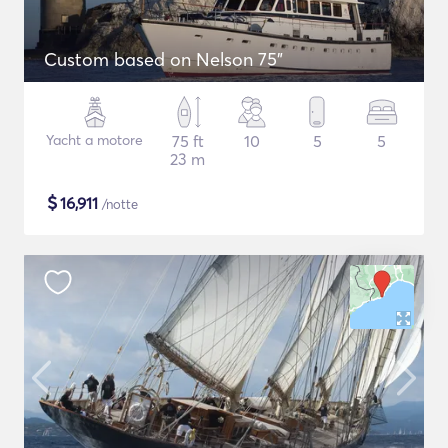
Custom based on Nelson 75"
Yacht a motore
75 ft
10
5
5
23 m
$
16,911
/notte