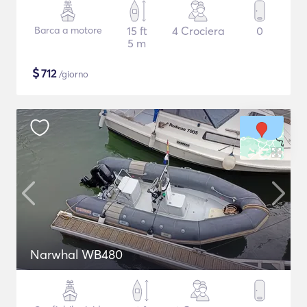
Barca a motore
15 ft
4 Crociera
0
5 m
$
712
/giorno
Narwhal WB480