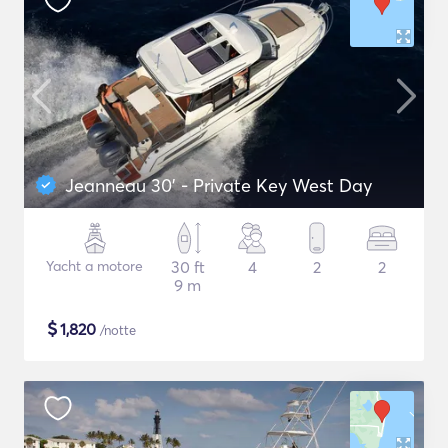
Jeanneau 30' - Private Key West Day
Yacht a motore
30 ft
4
2
2
9 m
$
1,820
/notte