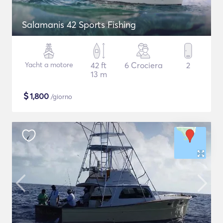
Salamanis 42 Sports Fishing
Yacht a motore
42 ft
6 Crociera
2
13 m
$
1,800
/giorno