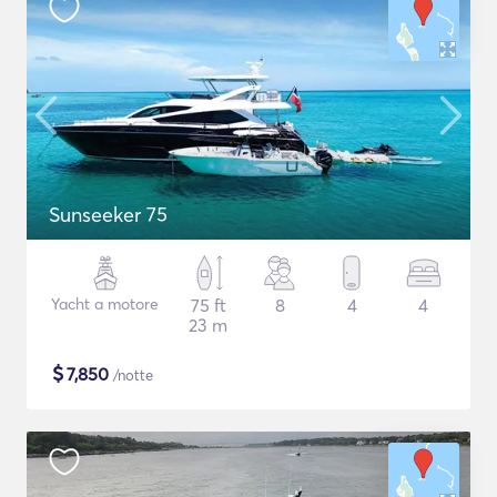
Sunseeker 75
Yacht a motore
75 ft
8
4
4
23 m
$
7,850
/notte