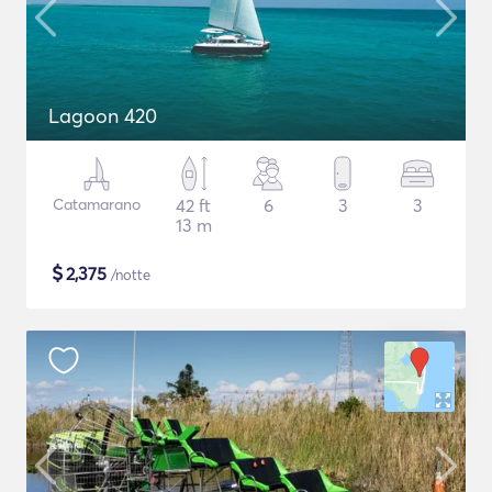
Lagoon 420
Catamarano
42 ft
6
3
3
13 m
$
2,375
/notte