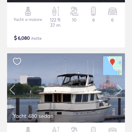
Yacht a motore
122 ft
10
6
6
37 m
$
6,080
/notte
Yacht 480 sedan