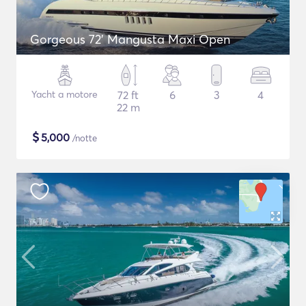
Gorgeous 72' Mangusta Maxi Open
Yacht a motore
72 ft
6
3
4
22 m
$
5,000
/notte