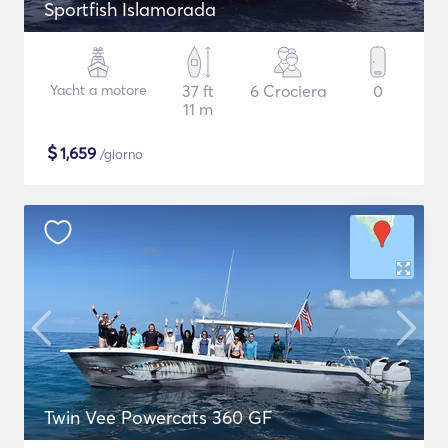
Sportfish Islamorada
Yacht a motore
37 ft
6 Crociera
0
11 m
$
1,659
/giorno
Twin Vee Powercats 360 GF