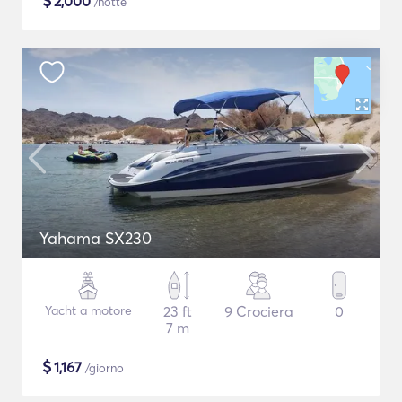
$
2,000
/notte
Yahama SX230
Yacht a motore
23 ft
9 Crociera
0
7 m
$
1,167
/giorno