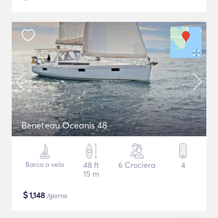
Beneteau Oceanis 48
Barca a vela
48 ft
6 Crociera
4
15 m
$
1,148
/giorno