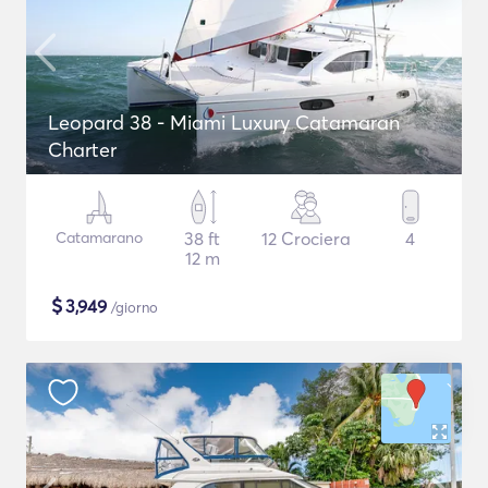
Leopard 38 - Miami Luxury Catamaran
Charter
Catamarano
38 ft
12 Crociera
4
12 m
$
3,949
/giorno