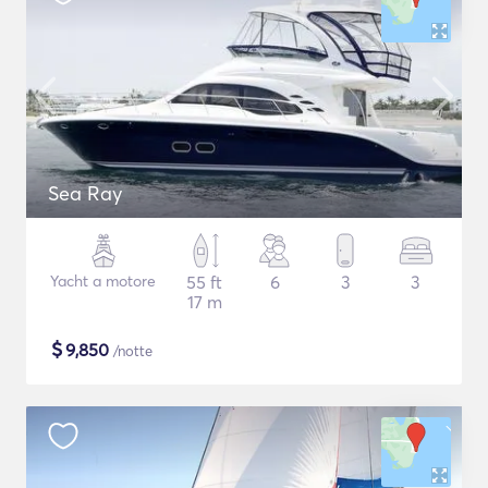
Sea Ray
Yacht a motore
55 ft
6
3
3
17 m
$
9,850
/notte