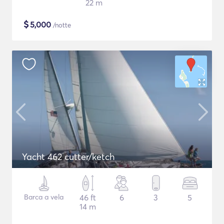
22 m
$
5,000
/notte
Yacht 462 cutter/ketch
Barca a vela
46 ft
6
3
5
14 m