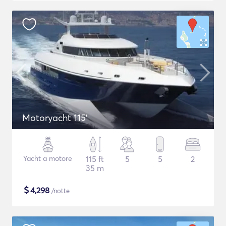
Motoryacht 115'
Yacht a motore
115 ft
5
5
2
35 m
$
4,298
/notte