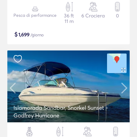
Pesca di performance
36 ft
6 Crociera
0
11 m
$
1,699
/giorno
Islamorada Sandbar, Snorkel Sunset -
Godfrey Hurricane