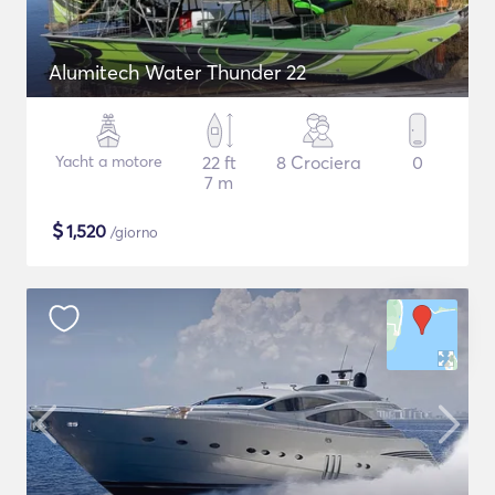
Alumitech Water Thunder 22
Yacht a motore
22 ft
8 Crociera
0
7 m
$
1,520
/giorno