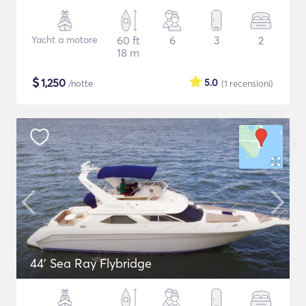
Yacht a motore
60 ft
6
3
2
18 m
$
1,250
5.0
/notte
(1
recensioni
)
44' Sea Ray Flybridge