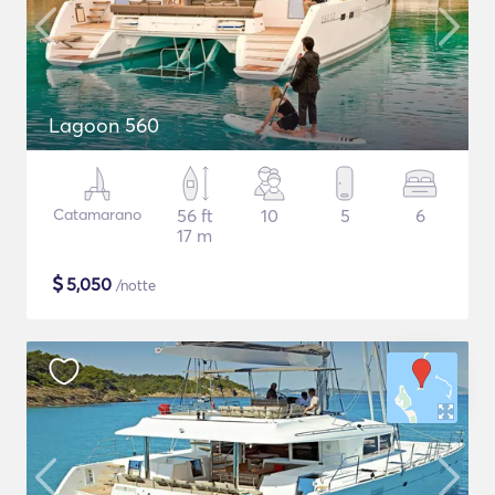
Lagoon 560
Catamarano
56 ft
10
5
6
17 m
$
5,050
/notte