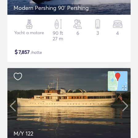
Modern Pershing 90' Pershing
Yacht a motore
90 ft
6
3
4
27 m
$
7,857
/notte
M/Y 122