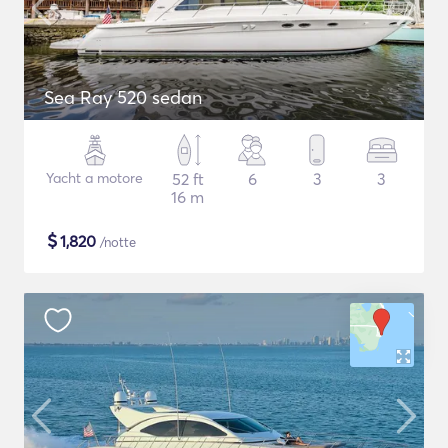
Sea Ray 520 sedan
Yacht a motore
52 ft
6
3
3
16 m
$
1,820
/notte