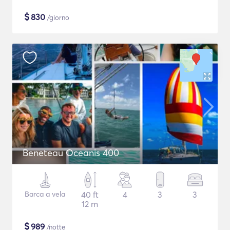
$
830
/giorno
Beneteau Oceanis 400
Barca a vela
40 ft
4
3
3
12 m
$
989
/notte