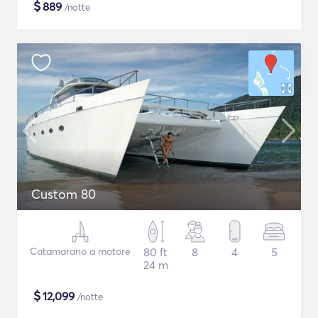
$
889
/notte
Custom 80
Catamarano a motore
80 ft
8
4
5
24 m
$
12,099
/notte