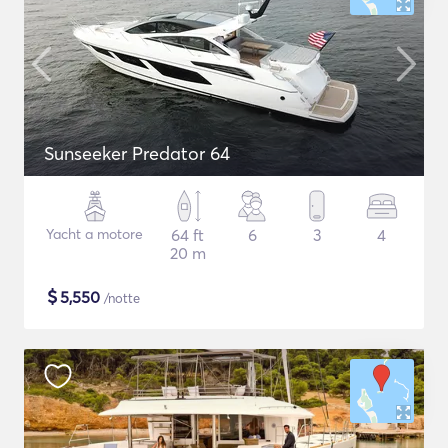
Sunseeker Predator 64
Yacht a motore
64 ft
6
3
4
20 m
$
5,550
/notte