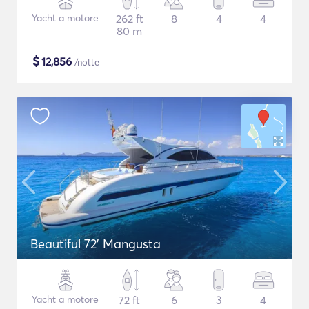
Yacht a motore
262 ft
8
4
4
80 m
$
12,856
/notte
Beautiful 72' Mangusta
Yacht a motore
72 ft
6
3
4