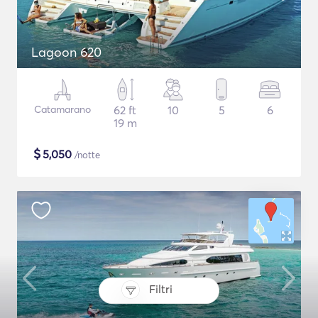
Lagoon 620
Catamarano
62 ft
10
5
6
19 m
$
5,050
/notte
Filtri