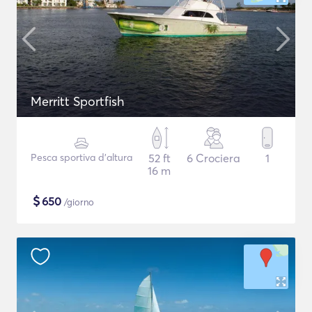
Merritt Sportfish
Pesca sportiva d'altura
52 ft
6 Crociera
1
16 m
$
650
/giorno