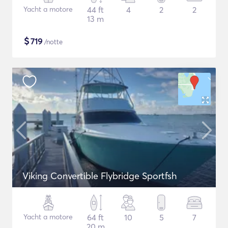
Yacht a motore
44 ft
4
2
2
13 m
$
719
/notte
Viking Convertible Flybridge Sportfsh
Yacht a motore
64 ft
10
5
7
20 m