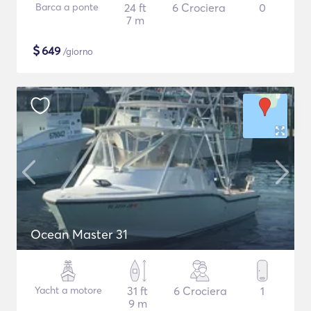
Barca a ponte
24 ft
6 Crociera
0
7 m
$
649
/giorno
Ocean Master 31
Yacht a motore
31 ft
6 Crociera
1
9 m