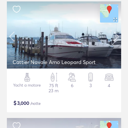
Cattier Navale Arno Leopard Sport
Yacht a motore
75 ft
6
3
4
23 m
$
3,000
/notte