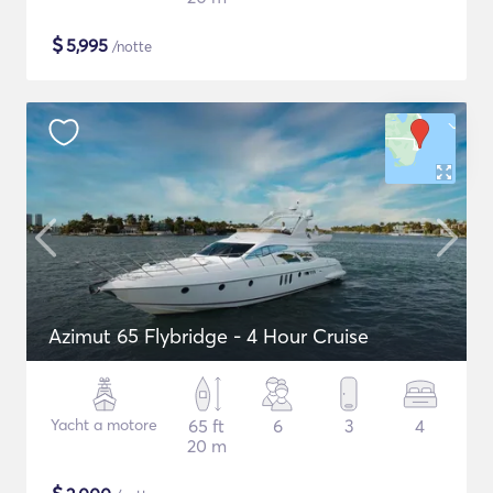
$
5,995
/notte
Azimut 65 Flybridge - 4 Hour Cruise
Yacht a motore
65 ft
6
3
4
20 m