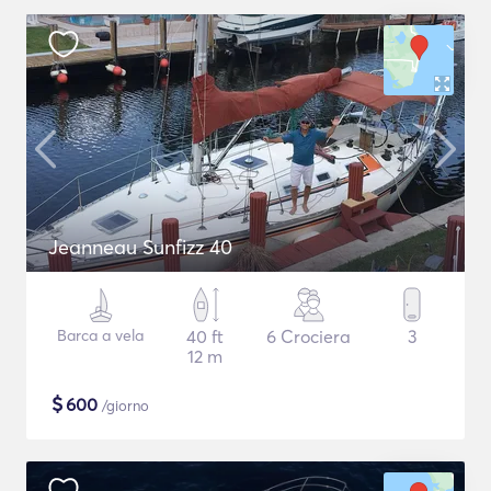
Jeanneau Sunfizz 40
Barca a vela
40 ft
6 Crociera
3
12 m
$
600
/giorno