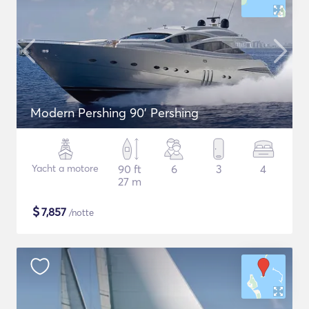
Modern Pershing 90' Pershing
Yacht a motore
90 ft
6
3
4
27 m
$
7,857
/notte