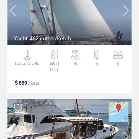
Yacht 462 cutter/ketch
Barca a vela
46 ft
6
3
5
14 m
$
889
/notte