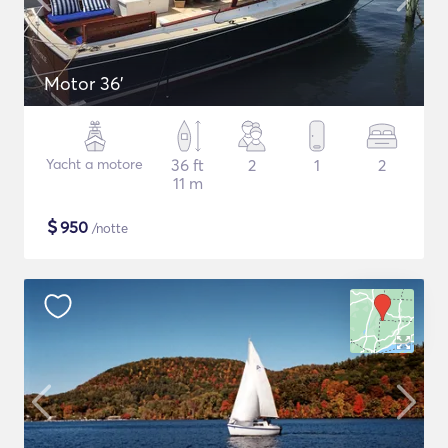
Motor 36'
Yacht a motore
36 ft
2
1
2
11 m
$
950
/notte