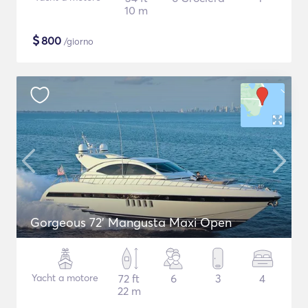
10 m
$
800
/giorno
Gorgeous 72' Mangusta Maxi Open
Yacht a motore
72 ft
6
3
4
22 m