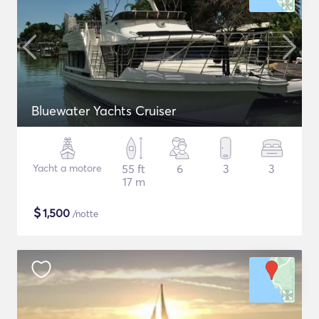
Bluewater Yachts Cruiser
Yacht a motore
55 ft
6
3
3
17 m
$
1,500
/notte