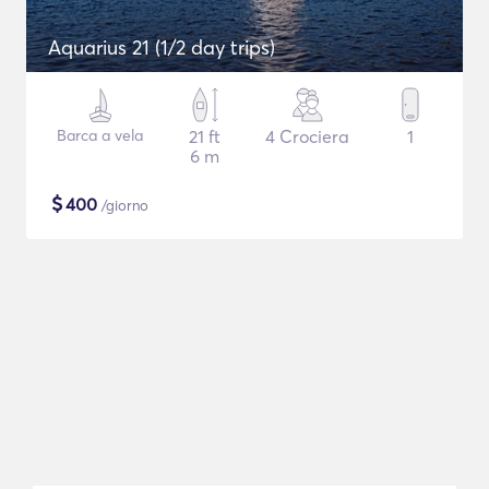
Aquarius 21 (1/2 day trips)
Barca a vela
21 ft
4 Crociera
1
6 m
$
400
/giorno