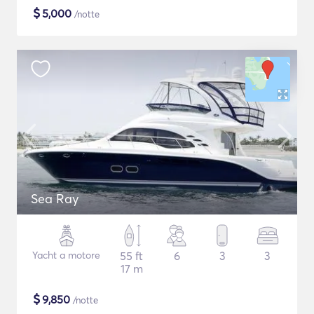
$
5,000
/notte
Sea Ray
Yacht a motore
55 ft
6
3
3
17 m
$
9,850
/notte