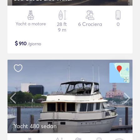
Yacht a motore
28 ft
6 Crociera
0
9 m
$
910
/giorno
Yacht 480 sedan