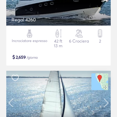
Regal 4260
Incrociatore espresso
42 ft
6 Crociera
2
13 m
$
2,659
/giorno