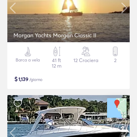
Morgan Yachts Morgan Classic II
Barca a vela
41 ft
12 Crociera
2
12 m
$
1,139
/giorno