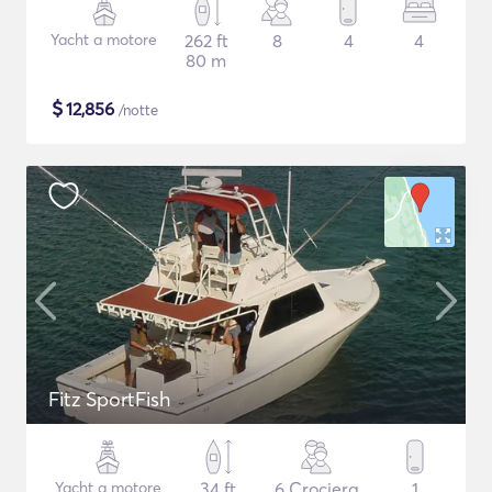
Yacht a motore
262 ft
8
4
4
80 m
$
12,856
/notte
Fitz SportFish
Yacht a motore
34 ft
6 Crociera
1