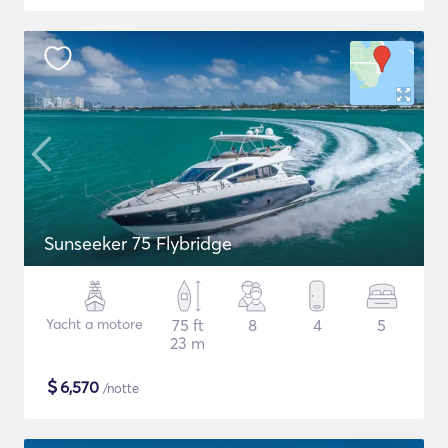
Sunseeker 75 Flybridge
Yacht a motore
75 ft
8
4
5
23 m
$
6,570
/notte