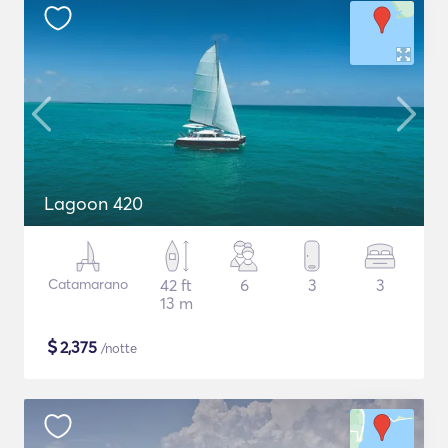
Lagoon 420
Catamarano
42 ft
6
3
3
13 m
$
2,375
/notte