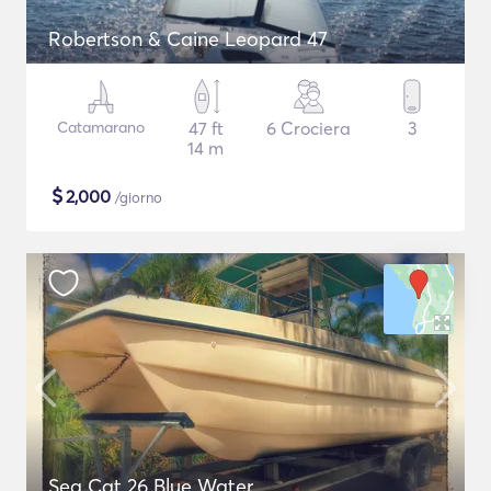
Robertson & Caine Leopard 47
Catamarano
47 ft
6 Crociera
3
14 m
$
2,000
/giorno
Sea Cat 26 Blue Water