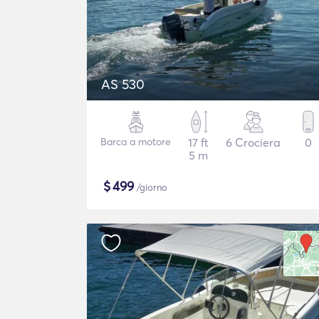
AS 530
Barca a motore
17 ft
6 Crociera
0
5 m
$
499
/giorno