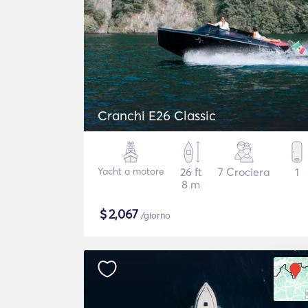
Cranchi E26 Classic
Yacht a motore
26 ft
7 Crociera
1
8 m
$
2,067
/giorno