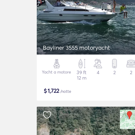
Bayliner 3555 motoryacht
Yacht a motore
39 ft
4
2
2
12 m
$
1,722
/notte