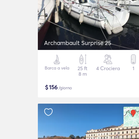
Archambault Surprise 25
Barca a vela
25 ft
4 Crociera
1
8 m
$
156
/giorno