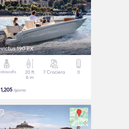
nvictus 190 FX
otoscafo
20 ft
7 Crociera
0
6 m
$
1,205
/giorno