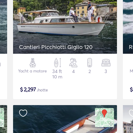
Cantieri Picchiotti Giglio 120
R
Yacht a motore
34 ft
4
2
3
M
10 m
$
2,297
/notte