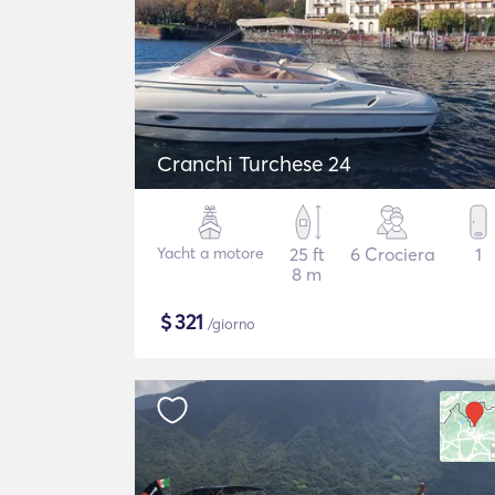
Cranchi Turchese 24
Yacht a motore
25 ft
6 Crociera
1
8 m
$
321
/giorno