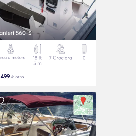
anieri 560-S
rca a motore
18 ft
7 Crociera
0
5 m
$
499
/giorno