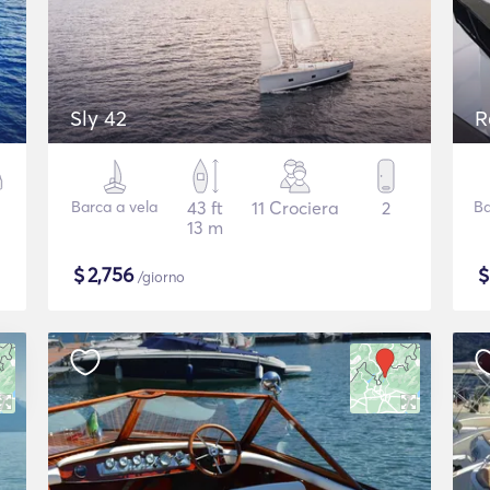
Sly 42
R
Barca a vela
43 ft
11 Crociera
2
Ba
13 m
$
2,756
/giorno