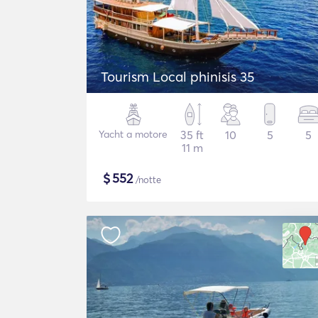
Tourism Local phinisis 35
Yacht a motore
35 ft
10
5
5
11 m
$
552
/notte