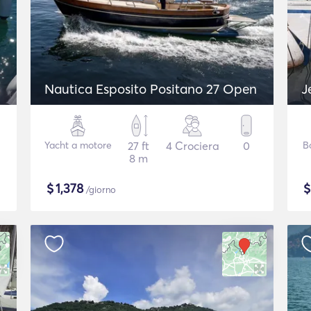
Nautica Esposito Positano 27 Open
J
Yacht a motore
27 ft
4 Crociera
0
B
8 m
$
1,378
/giorno