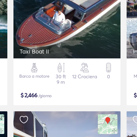
Taxi Boat II
I
Barca a motore
30 ft
12 Crociera
0
M
9 m
$
2,466
/giorno