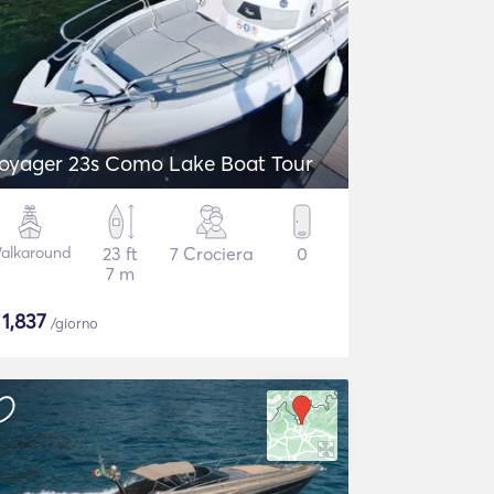
oyager 23s Como Lake Boat Tour
alkaround
23 ft
7 Crociera
0
7 m
$
1,837
/giorno