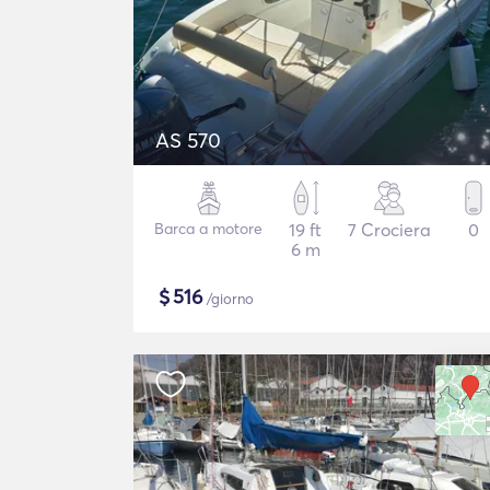
AS 570
Barca a motore
19 ft
7 Crociera
0
6 m
$
516
/giorno