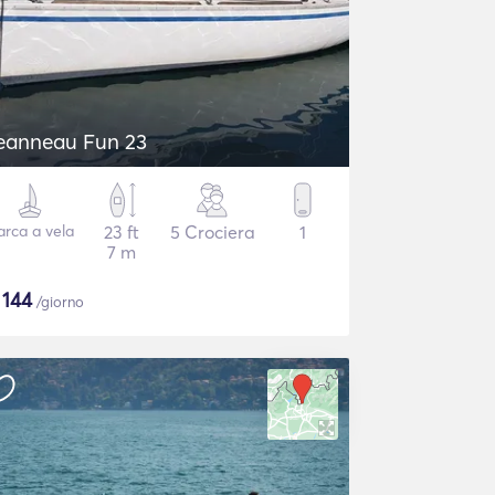
eanneau Fun 23
arca a vela
23 ft
5 Crociera
1
7 m
$
144
/giorno