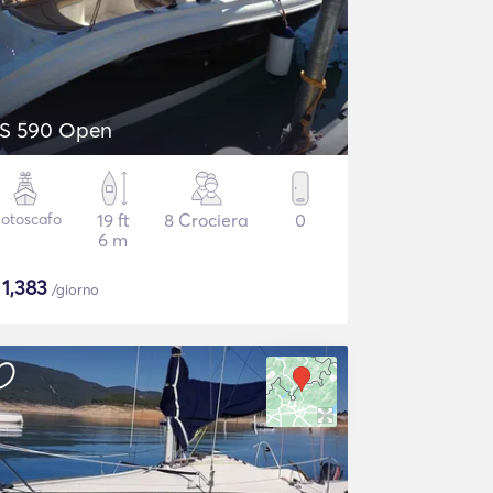
S 590 Open
otoscafo
19 ft
8 Crociera
0
6 m
$
1,383
/giorno