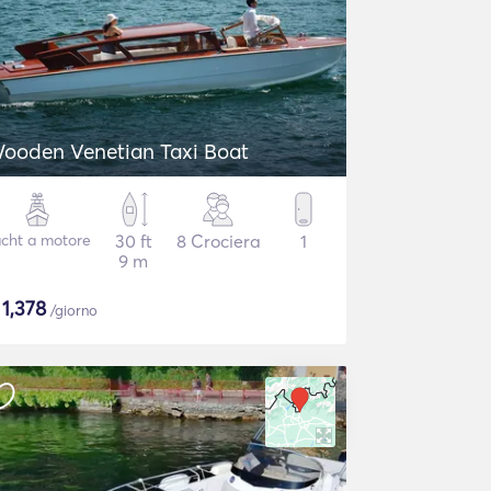
ooden Venetian Taxi Boat
cht a motore
30 ft
8 Crociera
1
9 m
$
1,378
/giorno