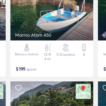
Marino Atom 450
V
Barca a motore
13 ft
5 Crociera
0
W
4 m
$
195
/giorno