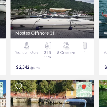
Mostes Offshore 31
W
Yacht a motore
31 ft
8 Crociera
1
Ya
9 m
$
2,342
/giorno