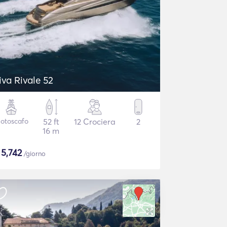
iva Rivale 52
otoscafo
52 ft
12 Crociera
2
16 m
$
5,742
/giorno