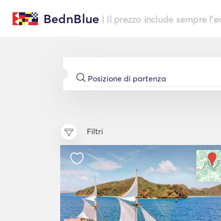
BednBlue
| Il prezzo include sempre l'
Filtri