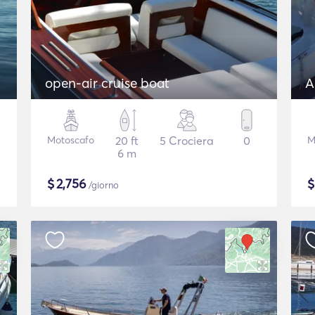
open-air cruise boat
A
Motoscafo
20 ft
5 Crociera
0
M
6 m
$
2,756
/giorno