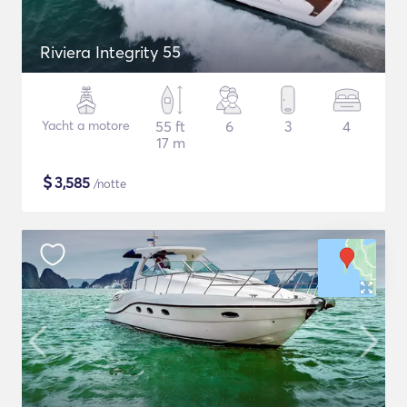
Riviera Integrity 55
Yacht a motore
55 ft
6
3
4
17 m
$
3,585
/notte