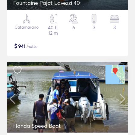
Fountaine Pajot Lavezzi 40
Catamarano
40 ft
6
3
3
12 m
$
941
/notte
Honda Speed Boat