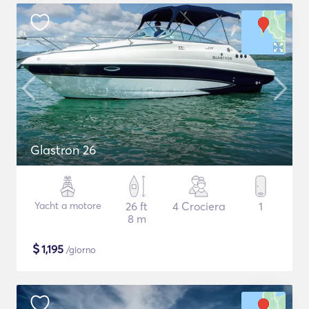
Glastron 26
Yacht a motore
26 ft
4 Crociera
1
8 m
$
1,195
/giorno