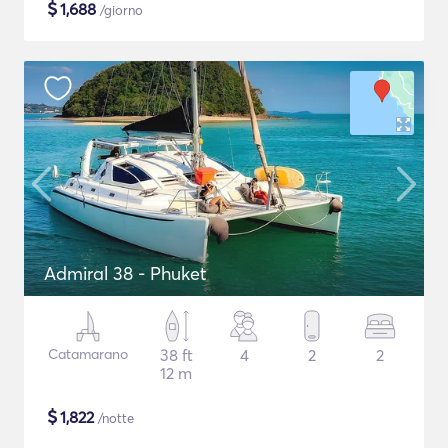
$
1,688
/giorno
Admiral 38 - Phuket
Catamarano
38 ft
4
2
2
12 m
$
1,822
/notte