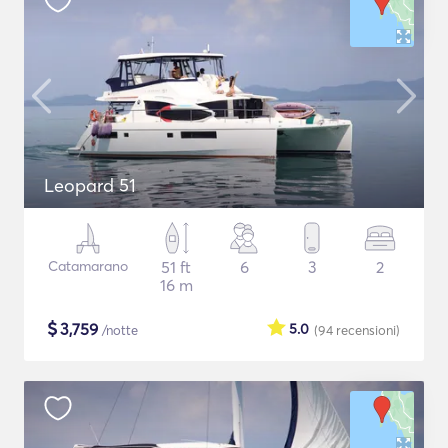
Leopard 51
Catamarano
51 ft
6
3
2
16 m
$
3,759
5.0
/notte
(94
recensioni
)