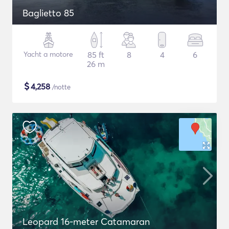
Baglietto 85
Yacht a motore
85 ft
8
4
6
26 m
$
4,258
/notte
Leopard 16-meter Catamaran