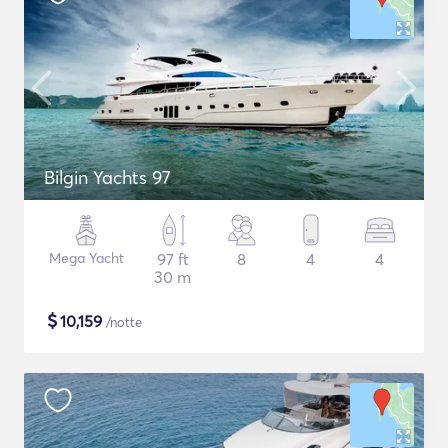
Bilgin Yachts 97
Mega Yacht
97 ft
8
4
4
30 m
$
10,159
/notte