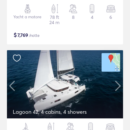
Yacht a motore
78 ft
8
4
6
24 m
$
7,769
/notte
Lagoon 42, 4 cabins, 4 showers