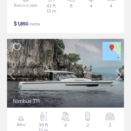
Barca a vela
42 ft
8
4
4
13 m
$
1,850
/notte
Nimbus T11
Altro
39 ft
4
2
2
12 m