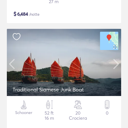
27 m
$
6,484
/notte
Traditional Siamese Junk Boat
Schooner
52 ft
20
0
16 m
Crociera