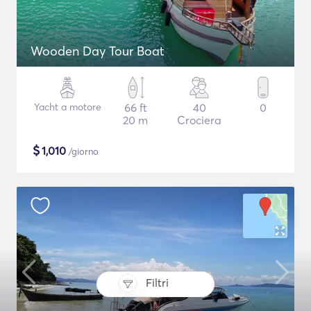
Wooden Day Tour Boat
Yacht a motore
66 ft
40
0
20 m
Crociera
$
1,010
/giorno
Filtri