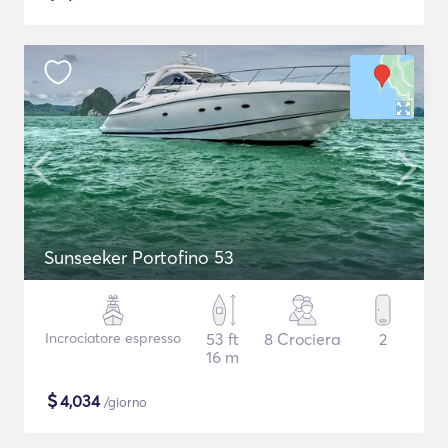
Sunseeker Portofino 53
Incrociatore espresso
53 ft
8 Crociera
2
16 m
$
4,034
/giorno