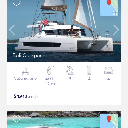
Bali Catspace
Catamarano
40 ft
8
4
4
12 m
$
1,942
/notte