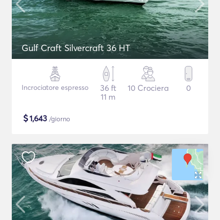
Gulf Craft Silvercraft 36 HT
Incrociatore espresso
36 ft
10 Crociera
0
11 m
$
1,643
/giorno