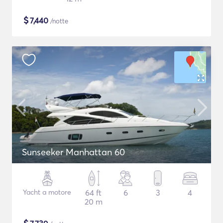
$
7,440
/notte
Sunseeker Manhattan 60
Yacht a motore
64 ft
6
3
4
20 m