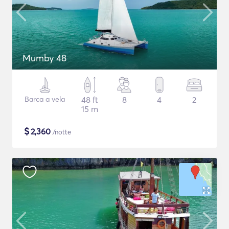
Mumby 48
Barca a vela
48 ft
8
4
2
15 m
$
2,360
/notte