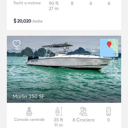
Yacht a motore
90 ft
8
4
6
27 m
$
20,020
/notte
Marlin 350 SF
Console centrale
35 ft
8 Crociera
0
11 m