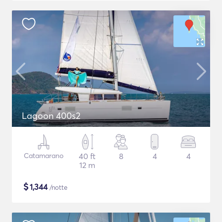
Lagoon 400s2
Catamarano
40 ft
8
4
4
12 m
$
1,344
/notte