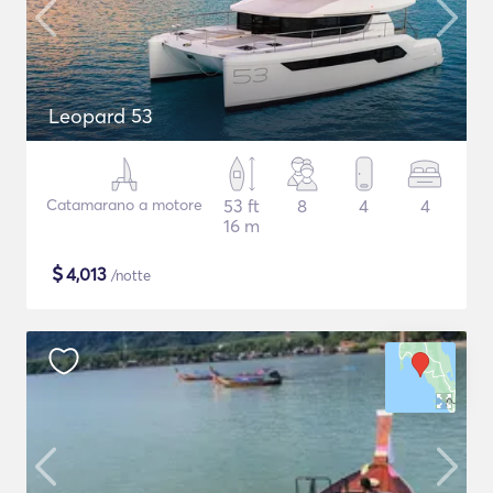
Leopard 53
Catamarano a motore
53 ft
8
4
4
16 m
$
4,013
/notte