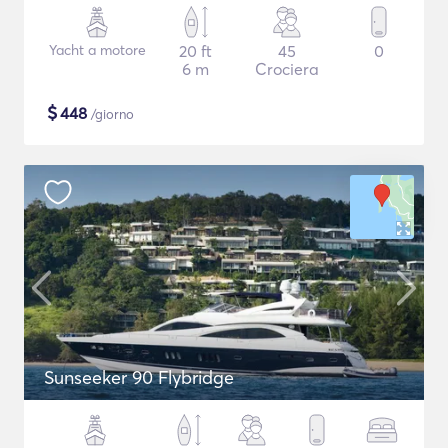
Yacht a motore
20 ft
45
0
6 m
Crociera
$
448
/giorno
Sunseeker 90 Flybridge