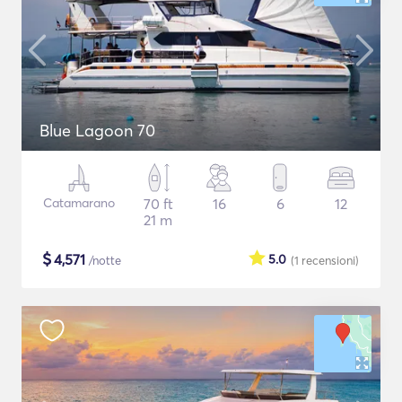
Blue Lagoon 70
Catamarano
70 ft
16
6
12
21 m
$
4,571
5.0
/notte
(1
recensioni
)