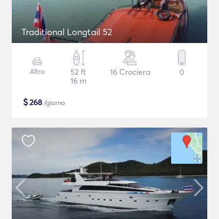
Traditional Longtail 52
Altro
52 ft
16 Crociera
0
16 m
$
268
/giorno