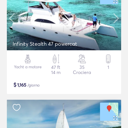
Infinity Stealth 47 powercat
Yacht a motore
47 ft
35
1
14 m
Crociera
$
1,165
/giorno