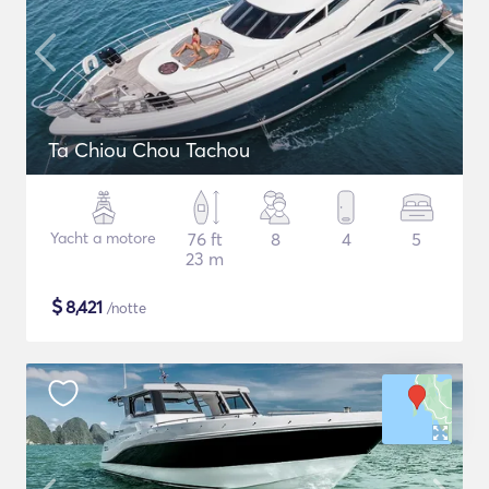
Ta Chiou Chou Tachou
Yacht a motore
76 ft
8
4
5
23 m
$
8,421
/notte