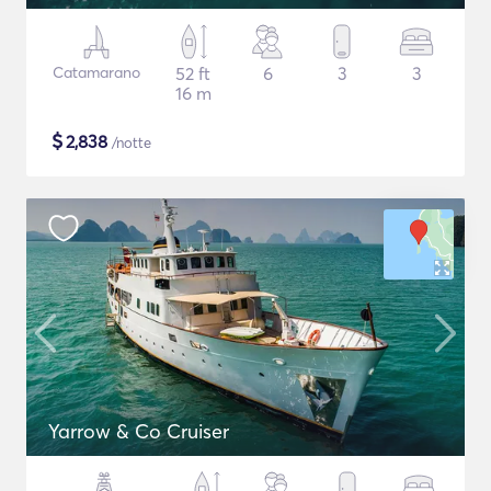
Catamarano
52 ft
6
3
3
16 m
$
2,838
/notte
Yarrow & Co Cruiser