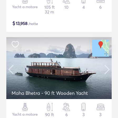
Yacht a motore
105 ft
10
4
6
32 m
$
13,958
/notte
Maha Bhetra - 90 ft Wooden Yacht
Yacht a motore
90 ft
6
3
3