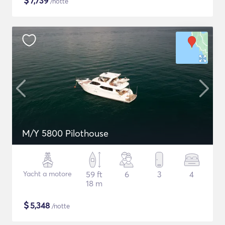
$
7,739
/notte
M/Y 5800 Pilothouse
Yacht a motore
59 ft
6
3
4
18 m
$
5,348
/notte