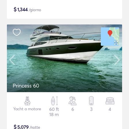
$
1,344
/giorno
Princess 60
Yacht a motore
60 ft
6
3
4
18 m
$
5,079
/notte