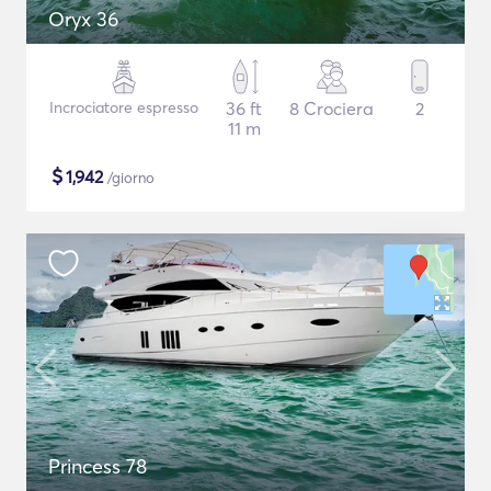
Oryx 36
Incrociatore espresso
36 ft
8 Crociera
2
11 m
$
1,942
/giorno
Princess 78