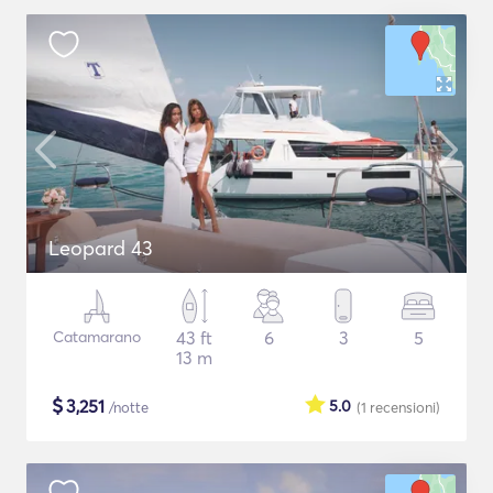
Leopard 43
Catamarano
43 ft
6
3
5
13 m
$
3,251
5.0
/notte
(1
recensioni
)