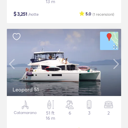
13 m
$
3,251
5.0
/notte
(1
recensioni
)
Leopard 51
Catamarano
51 ft
6
3
2
16 m