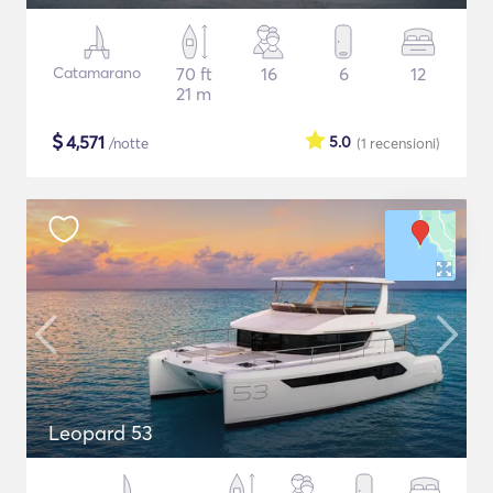
Catamarano
70 ft
16
6
12
21 m
$
4,571
5.0
/notte
(1
recensioni
)
Leopard 53