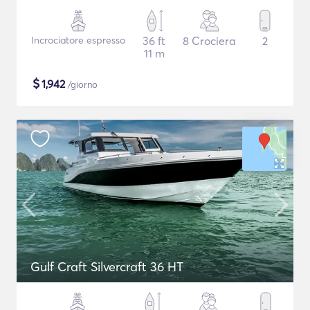
Incrociatore espresso
36 ft
8 Crociera
2
11 m
$
1,942
/giorno
Gulf Craft Silvercraft 36 HT