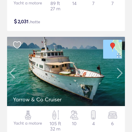
Yacht a motore
89 ft
14
7
7
27 m
$
2,031
/notte
Yarrow & Co Cruiser
Yacht a motore
105 ft
10
4
6
32 m