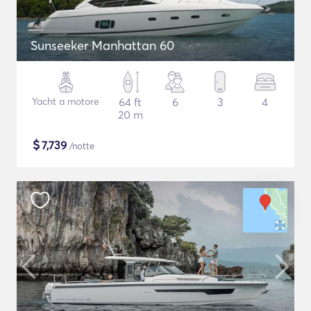
Sunseeker Manhattan 60
Yacht a motore
64 ft
6
3
4
20 m
$
7,739
/notte