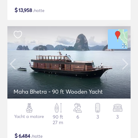
$
13,958
/notte
Maha Bhetra - 90 ft Wooden Yacht
Yacht a motore
90 ft
6
3
3
27 m
$
6,484
/notte