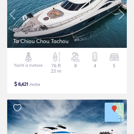
Ta Chiou Chou Tachou
Yacht a motore
76 ft
8
4
5
23 m
$
8,421
/notte