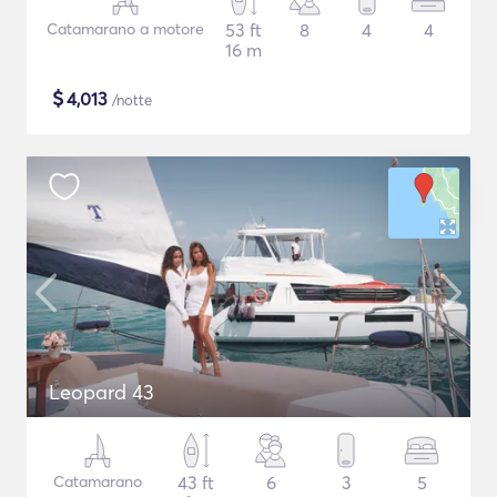
Catamarano a motore
53 ft
8
4
4
16 m
$
4,013
/notte
Leopard 43
Catamarano
43 ft
6
3
5