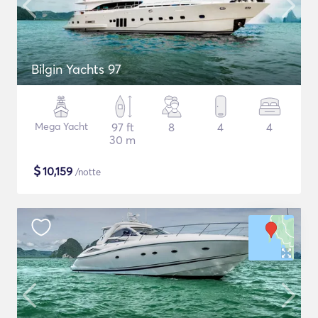
Bilgin Yachts 97
Mega Yacht
97 ft
8
4
4
30 m
$
10,159
/notte