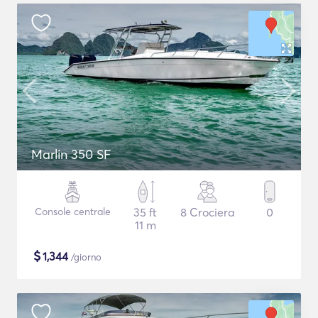
Marlin 350 SF
Console centrale
35 ft
8 Crociera
0
11 m
$
1,344
/giorno