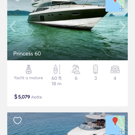
Princess 60
Yacht a motore
60 ft
6
3
4
18 m
$
5,079
/notte