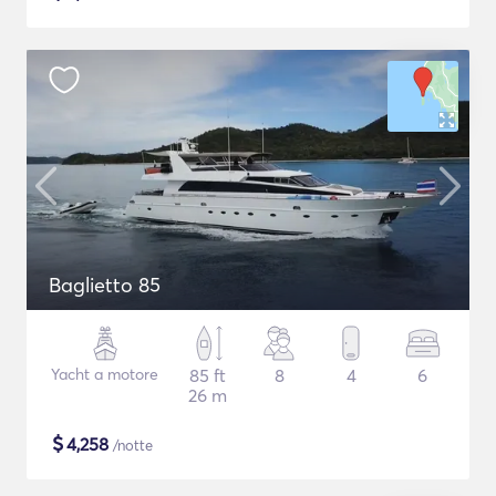
Baglietto 85
Yacht a motore
85 ft
8
4
6
26 m
$
4,258
/notte