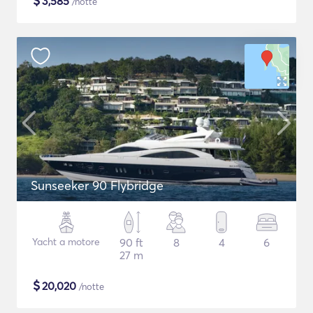
$
3,585
/notte
Sunseeker 90 Flybridge
Yacht a motore
90 ft
8
4
6
27 m
$
20,020
/notte