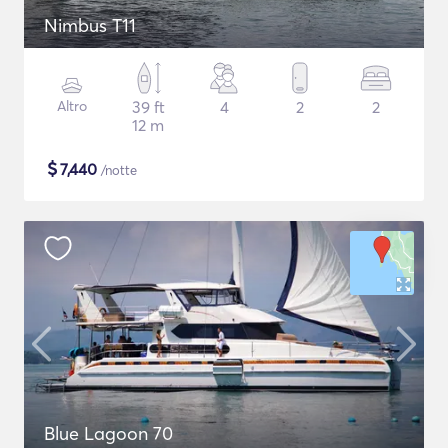
Nimbus T11
Altro
39 ft
4
2
2
12 m
$
7,440
/notte
Blue Lagoon 70