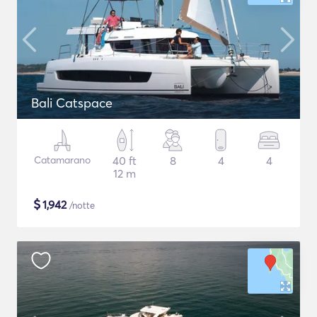
Bali Catspace
Catamarano
40 ft
8
4
4
12 m
$
1,942
/notte