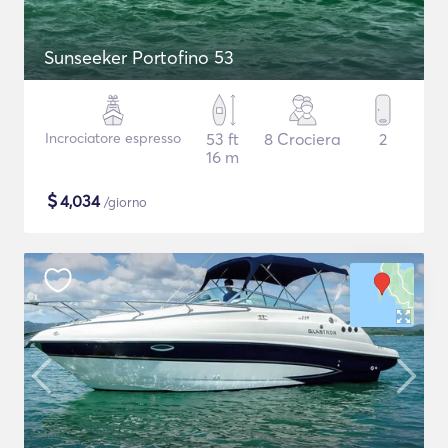
Sunseeker Portofino 53
Incrociatore espresso
53 ft
8 Crociera
2
16 m
$
4,034
/giorno