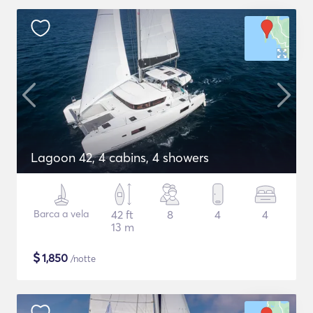
Lagoon 42, 4 cabins, 4 showers
Barca a vela
42 ft
8
4
4
13 m
$
1,850
/notte