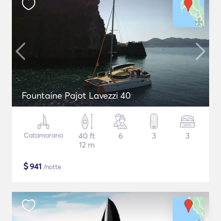
Fountaine Pajot Lavezzi 40
Catamarano
40 ft
6
3
3
12 m
$
941
/notte