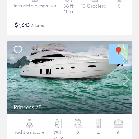
Incrociatore espresso
36 ft
10 Crociera
0
11 m
$
1,643
/giorno
Princess 78
Yacht a motore
78 ft
8
4
6
24 m