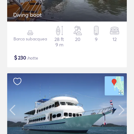
Diving boat
Barca subacquea
28 ft
20
9
12
9 m
$
230
/notte