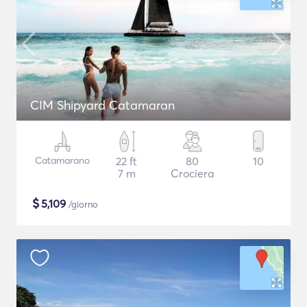
CIM Shipyard Catamaran
Catamarano
22 ft
80
10
7 m
Crociera
$
5,109
/giorno