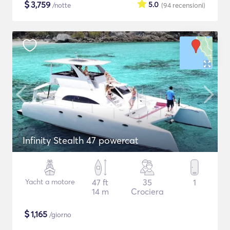
$
3,759
5.0
/notte
(94
recensioni
)
Infinity Stealth 47 powercat
Yacht a motore
47 ft
35
1
14 m
Crociera
$
1,165
/giorno