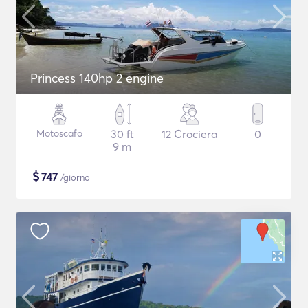
Princess 140hp 2 engine
Motoscafo
30 ft
12 Crociera
0
9 m
$
747
/giorno