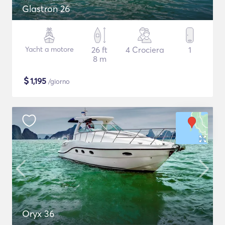
Glastron 26
Yacht a motore
26 ft
4 Crociera
1
8 m
$
1,195
/giorno
Oryx 36