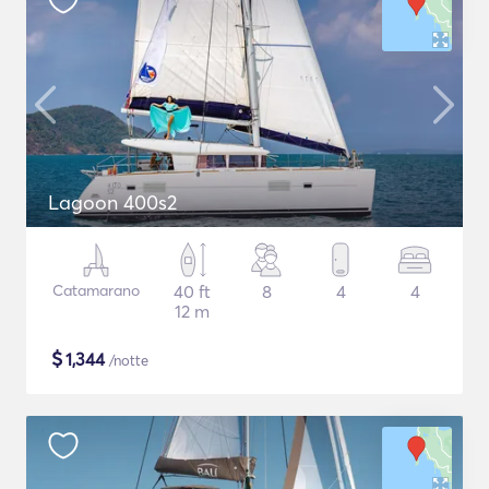
Lagoon 400s2
Catamarano
40 ft
8
4
4
12 m
$
1,344
/notte