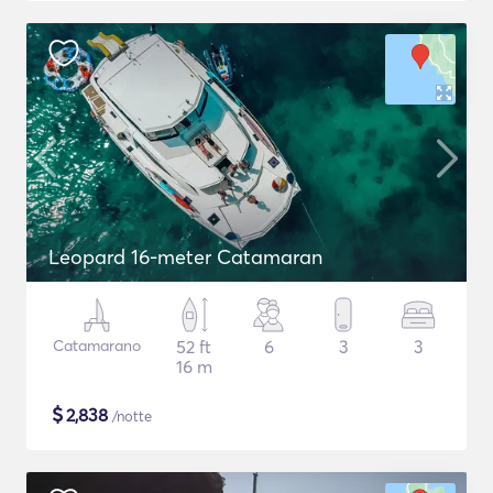
Leopard 16-meter Catamaran
Catamarano
52 ft
6
3
3
16 m
$
2,838
/notte