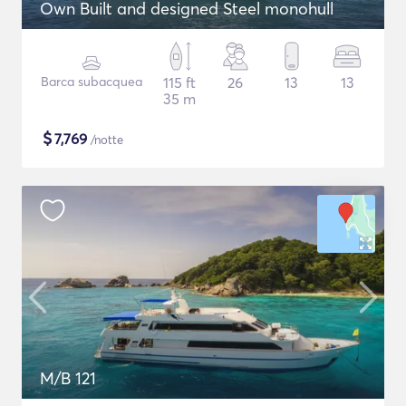
Own Built and designed Steel monohull
Barca subacquea
115 ft
26
13
13
35 m
$
7,769
/notte
M/B 121