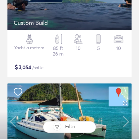
Custom Build
Yacht a motore
85 ft
10
5
10
26 m
$
3,054
/notte
Filtri