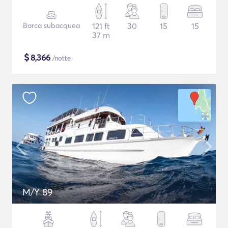
Barca subacquea
121 ft
30
15
15
37 m
$
8,366
/notte
M/Y 89