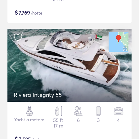
$
7,769
/notte
Riviera Integrity 55
Yacht a motore
55 ft
6
3
4
17 m