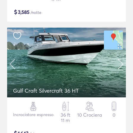
$
3,585
/notte
Gulf Craft Silvercraft 36 HT
Incrociatore espresso
36 ft
10 Crociera
0
11 m