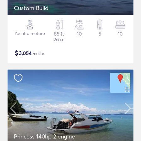
Custom Build
Yacht a motore
85 ft
10
5
10
26 m
$
3,054
/notte
Princess 140hp 2 engine