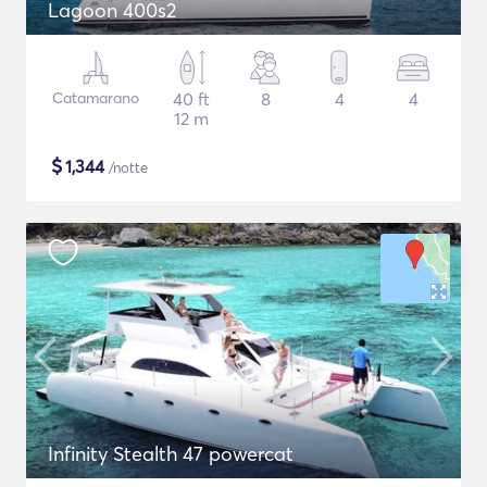
Lagoon 400s2
Catamarano
40 ft
8
4
4
12 m
$
1,344
/notte
Infinity Stealth 47 powercat