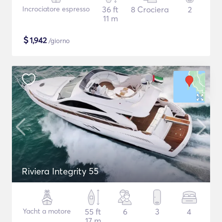
Incrociatore espresso
36 ft
8 Crociera
2
11 m
$
1,942
/giorno
Riviera Integrity 55
Yacht a motore
55 ft
6
3
4
17 m