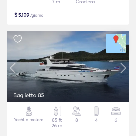
7 m
Crociera
$
5,109
/giorno
Baglietto 85
Yacht a motore
85 ft
8
4
6
26 m