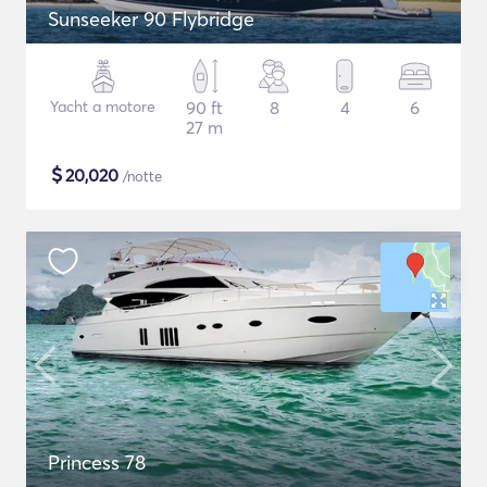
Sunseeker 90 Flybridge
Yacht a motore
90 ft
8
4
6
27 m
$
20,020
/notte
Princess 78