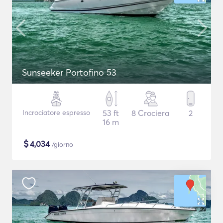
Sunseeker Portofino 53
Incrociatore espresso
53 ft
8 Crociera
2
16 m
$
4,034
/giorno