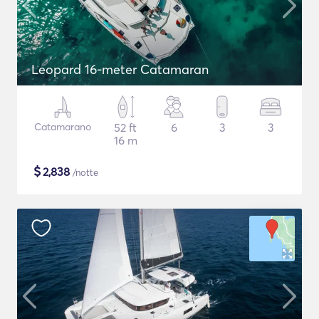
Leopard 16-meter Catamaran
Catamarano
52 ft
6
3
3
16 m
$
2,838
/notte