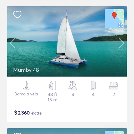
Mumby 48
Barca a vela
48 ft
8
4
2
15 m
$
2,360
/notte