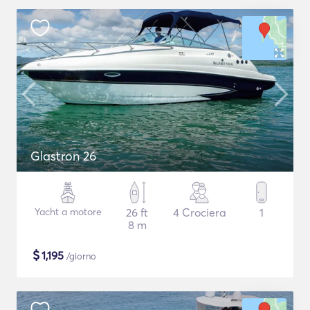
Glastron 26
Yacht a motore
26 ft
4 Crociera
1
8 m
$
1,195
/giorno