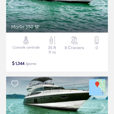
Marlin 350 SF
Console centrale
35 ft
8 Crociera
0
11 m
$
1,344
/giorno