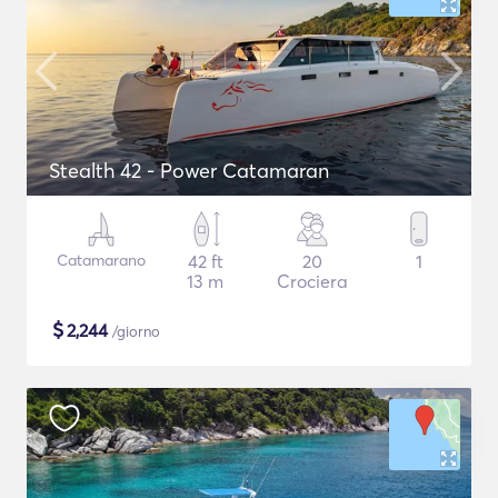
Stealth 42 - Power Catamaran
Catamarano
42 ft
20
1
13 m
Crociera
$
2,244
/giorno