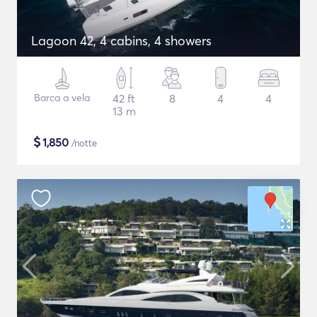
Lagoon 42, 4 cabins, 4 showers
Barca a vela
42 ft
8
4
4
13 m
$
1,850
/notte