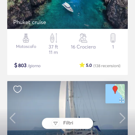
Phuket cruise
Motoscafo
37 ft
16 Crociera
1
11 m
$
803
5.0
/giorno
(138
recensioni
)
Filtri