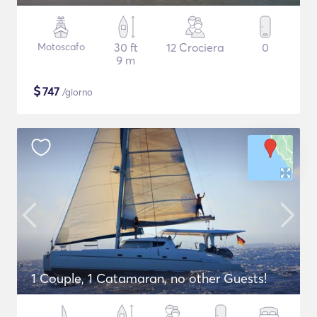
Motoscafo
30 ft
12 Crociera
0
9 m
$
747
/giorno
1 Couple, 1 Catamaran, no other Guests!