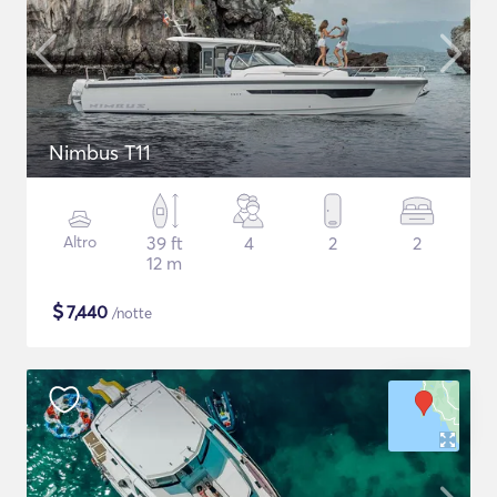
Nimbus T11
Altro
39 ft
4
2
2
12 m
$
7,440
/notte