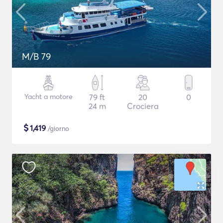
M/B 79
Yacht a motore
79 ft
20
0
24 m
Crociera
$
1,419
/giorno