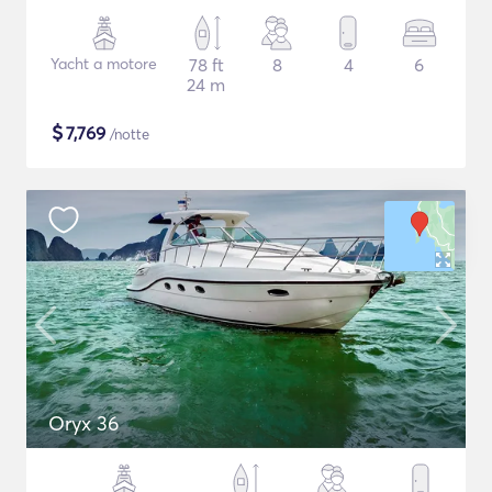
Yacht a motore
78 ft
8
4
6
24 m
$
7,769
/notte
Oryx 36