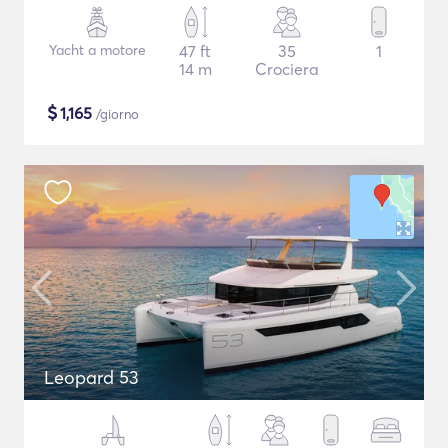
Yacht a motore
47 ft
35
1
14 m
Crociera
$
1,165
/giorno
Leopard 53