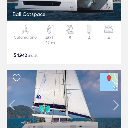
Bali Catspace
Catamarano
40 ft
8
4
4
12 m
$
1,942
/notte