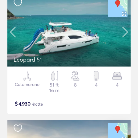
Leopard 51
Catamarano
51 ft
8
4
4
16 m
$
4,930
/notte