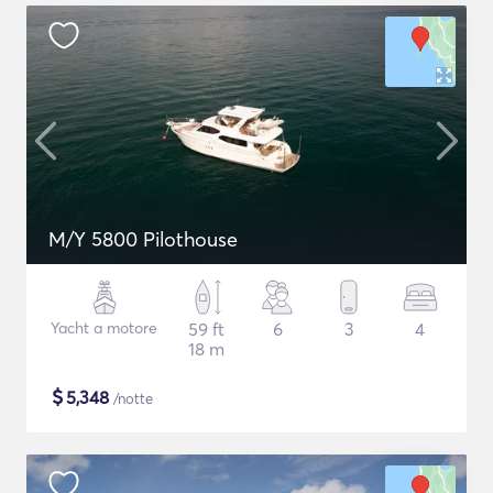
M/Y 5800 Pilothouse
Yacht a motore
59 ft
6
3
4
18 m
$
5,348
/notte