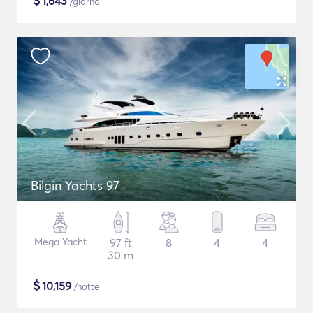
$
1,643
/giorno
Bilgin Yachts 97
Mega Yacht
97 ft
8
4
4
30 m
$
10,159
/notte