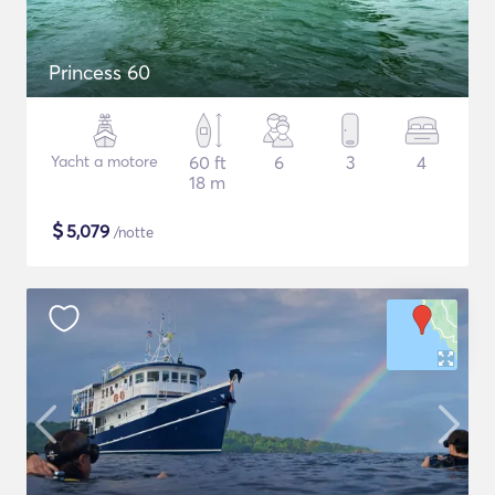
Princess 60
Yacht a motore
60 ft
6
3
4
18 m
$
5,079
/notte