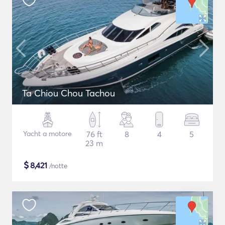
Ta Chiou Chou Tachou
Yacht a motore
76 ft
8
4
5
23 m
$
8,421
/notte