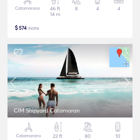
Catamarano
46 ft
8
4
4
14 m
$
574
/notte
CIM Shipyard Catamaran
Catamarano
22 ft
80
10