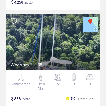
$
4,258
/notte
Wharram Tiki 38
Catamarano
38 ft
6
3
3
12 m
$
866
5.0
/notte
(1
recensioni
)