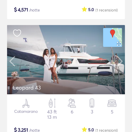
$
4,571
5.0
/notte
(1
recensioni
)
Leopard 43
Catamarano
43 ft
6
3
5
13 m
$
3,251
5.0
/notte
(1
recensioni
)