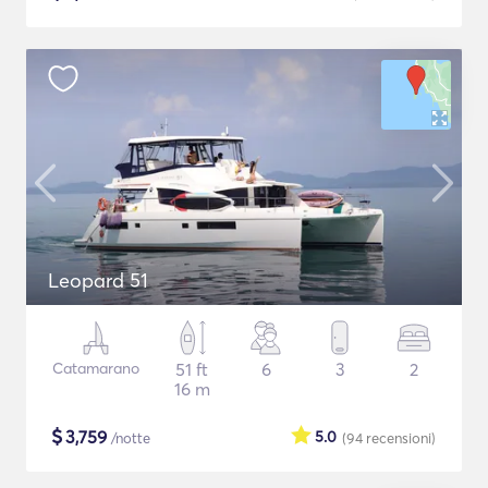
Leopard 51
Catamarano
51 ft
6
3
2
16 m
$
3,759
5.0
/notte
(94
recensioni
)