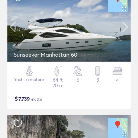
Sunseeker Manhattan 60
Yacht a motore
64 ft
6
3
4
20 m
$
7,739
/notte