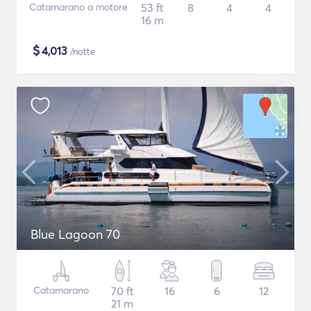
Catamarano a motore
53 ft
8
4
4
16 m
$
4,013
/notte
Blue Lagoon 70
Catamarano
70 ft
16
6
12
21 m