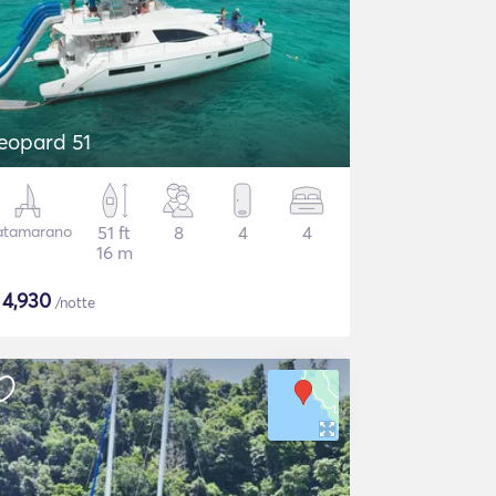
eopard 51
atamarano
51 ft
8
4
4
16 m
$
4,930
/notte