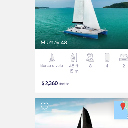
Mumby 48
Barca a vela
48 ft
8
4
2
15 m
$
2,360
/notte