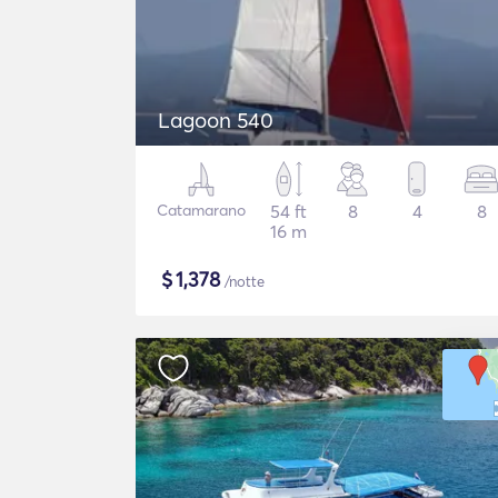
Lagoon 540
Catamarano
54 ft
8
4
8
16 m
$
1,378
/notte