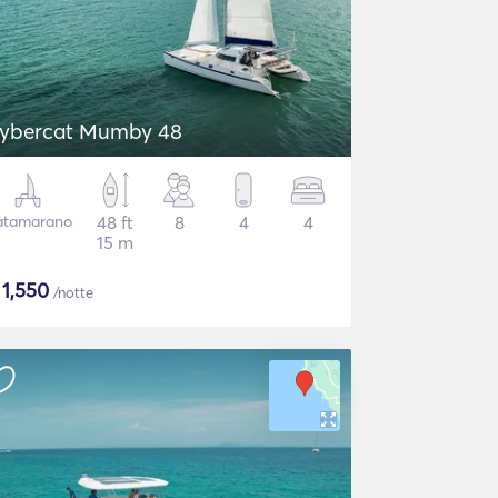
ybercat Mumby 48
atamarano
48 ft
8
4
4
15 m
$
1,550
/notte