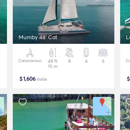
Mumby 48' Cat
L
Catamarano
48 ft
8
6
6
C
15 m
$
1,606
/notte