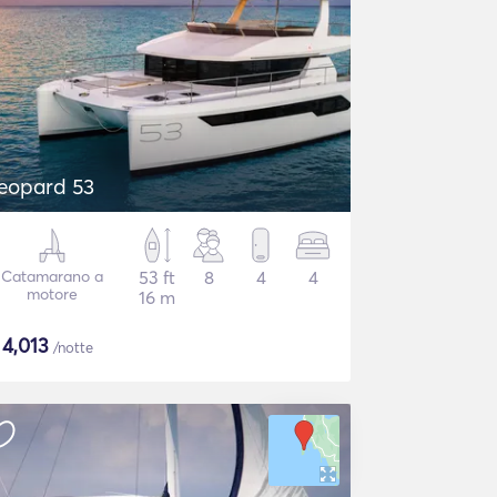
eopard 53
Catamarano a
53 ft
8
4
4
motore
16 m
$
4,013
/notte