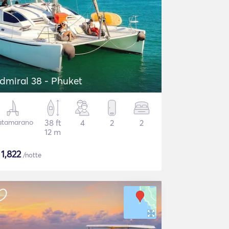
dmiral 38 - Phuket
atamarano
38 ft
4
2
2
12 m
$
1,822
/notte