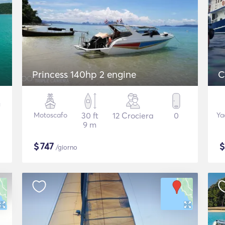
Princess 140hp 2 engine
C
Motoscafo
30 ft
12 Crociera
0
Ya
9 m
$
747
/giorno