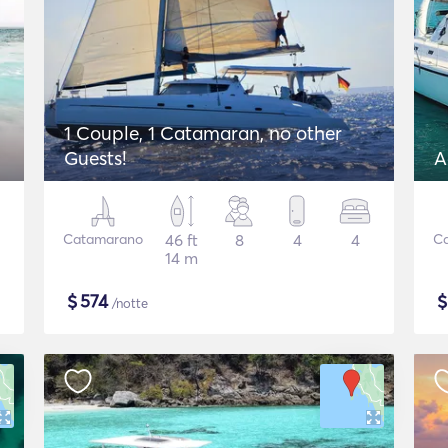
1 Couple, 1 Catamaran, no other
Guests!
A
Catamarano
46 ft
8
4
4
C
14 m
$
574
/notte