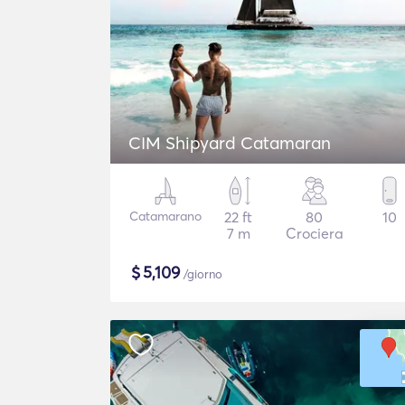
CIM Shipyard Catamaran
Catamarano
22 ft
80
10
7 m
Crociera
$
5,109
/giorno