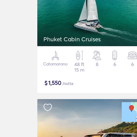
Phuket Cabin Cruises
Catamarano
48 ft
8
6
6
15 m
$
1,550
/notte