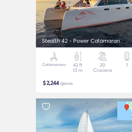
Stealth 42 - Power Catamaran
Catamarano
42 ft
20
1
13 m
Crociera
$
2,244
/giorno