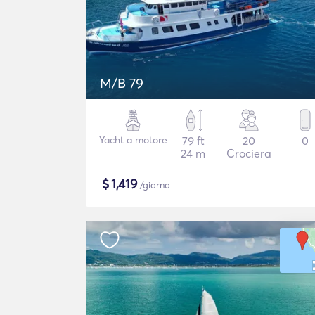
M/B 79
Yacht a motore
79 ft
20
0
24 m
Crociera
$
1,419
/giorno