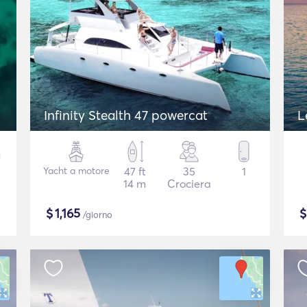
Infinity Stealth 47 powercat
L
Yacht a motore
47 ft
35
1
14 m
Crociera
$
1,165
/giorno