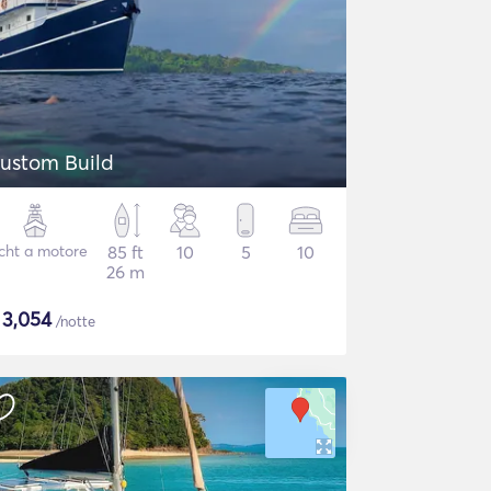
ustom Build
cht a motore
85 ft
10
5
10
26 m
$
3,054
/notte