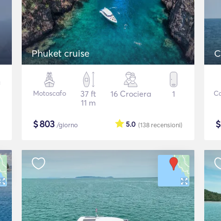
Phuket cruise
C
Motoscafo
37 ft
16 Crociera
1
C
11 m
$
803
5.0
/giorno
(138
recensioni
)