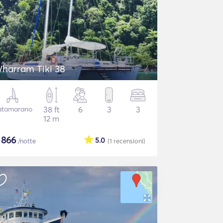
Wharram Tiki 38
atamarano
38 ft
6
3
3
12 m
$
866
5.0
/notte
(1
recensioni
)