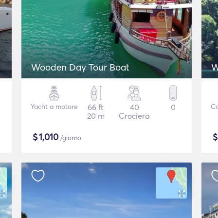
Wooden Day Tour Boat
Yacht a motore
66 ft
40
0
C
20 m
Crociera
$
1,010
/giorno