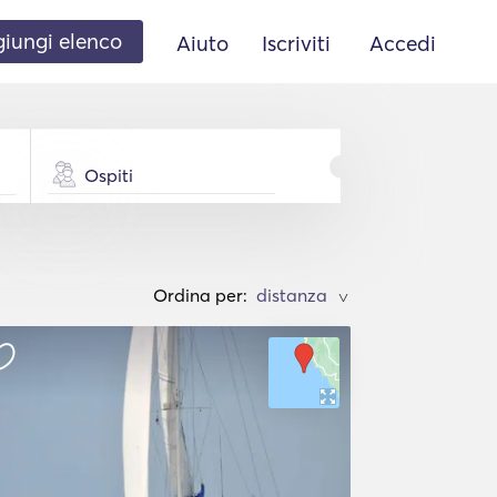
iungi elenco
Aiuto
Iscriviti
Accedi
Ospiti
Ordina per:
>