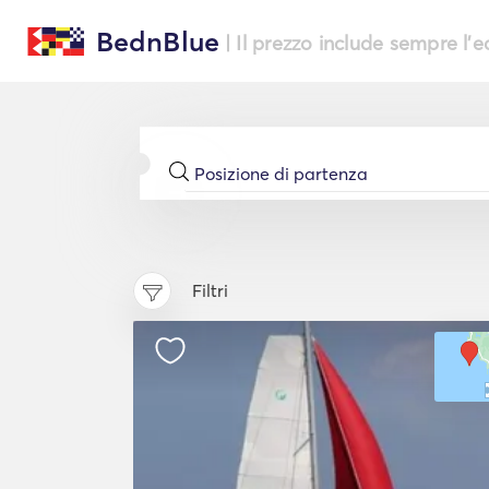
BednBlue
| Il prezzo include sempre l'
Filtri