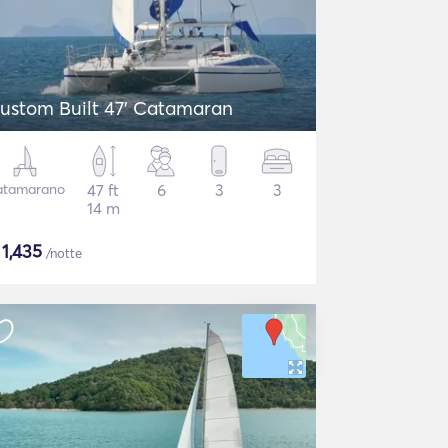
ustom Built 47' Catamaran
atamarano
47 ft
6
3
3
14 m
$
1,435
/notte