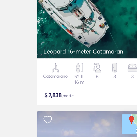
Leopard 16-meter Catamaran
Catamarano
52 ft
6
3
3
16 m
$
2,838
/notte