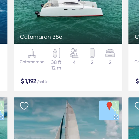
Catamaran 38e
C
Catamarano
38 ft
4
2
2
C
12 m
$
1,192
/notte